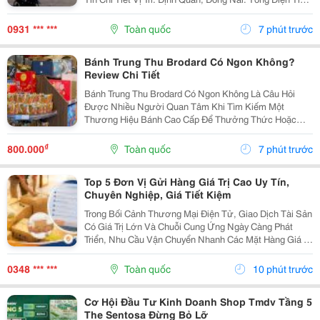
Khu Đất: 50.230,6M&Sup2; Diện Tích Sử Dụng Tổng
Diện Tích Sàn Xây Dựng: 34.303M&Sup2; Diện...
0931 *** ***
Toàn quốc
7 phút trước
Bánh Trung Thu Brodard Có Ngon Không?
Review Chi Tiết
Bánh Trung Thu Brodard Có Ngon Không Là Câu Hỏi
Được Nhiều Người Quan Tâm Khi Tìm Kiếm Một
Thương Hiệu Bánh Cao Cấp Để Thưởng Thức Hoặc
Làm Quà Biếu Trong Dịp Trung Thu. Với Phong Cách
Bánh Mang Đậm Dấu Ấn Ẩm Thực Pháp Kết Hợp Khẩu
₫
800.000
Toàn quốc
7 phút trước
Vị Người Việt,...
Top 5 Đơn Vị Gửi Hàng Giá Trị Cao Uy Tín,
Chuyên Nghiệp, Giá Tiết Kiệm
Trong Bối Cảnh Thương Mại Điện Tử, Giao Dịch Tài Sản
Có Giá Trị Lớn Và Chuỗi Cung Ứng Ngày Càng Phát
Triển, Nhu Cầu Vận Chuyển Nhanh Các Mặt Hàng Giá Trị
Cao Đang Gia Tăng Mạnh. Doanh Nghiệp Và Cá Nhân
Không Chỉ Quan Tâm Đến Tốc Độ Giao Nhận Mà Còn...
0348 *** ***
Toàn quốc
10 phút trước
Cơ Hội Đầu Tư Kinh Doanh Shop Tmdv Tầng 5
The Sentosa Đừng Bỏ Lỡ