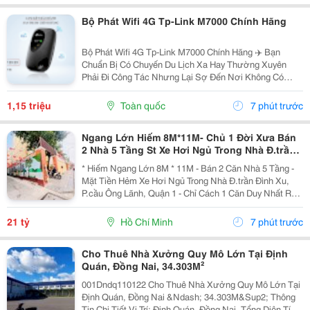
Bộ Phát Wifi 4G Tp-Link M7000 Chính Hãng
Bộ Phát Wifi 4G Tp-Link M7000 Chính Hãng ✈️ Bạn
Chuẩn Bị Có Chuyến Du Lịch Xa Hay Thường Xuyên
Phải Đi Công Tác Nhưng Lại Sợ Đến Nơi Không Có
Wifi, Sóng 3G/4G Trên Điện Thoại Chập Chờn Và Tốn
Pin? Đừng Lo! Đã Có "Vũ Khí Bí Mật" Tp-Link M7000
1,15 triệu
Toàn quốc
7 phút trước
Giúp...
Ngang Lớn Hiếm 8M*11M- Chủ 1 Đời Xưa Bán
2 Nhà 5 Tầng St Xe Hơi Ngủ Trong Nhà Đ.trần
Đình Xu, Quận 1- Khu Vip Ngay Ubnd Góc Trần
* Hiếm Ngang Lớn 8M * 11M - Bán 2 Căn Nhà 5 Tầng -
Hưng Đạo &
Mặt Tiền Hẻm Xe Hơi Ngủ Trong Nhà Đ.trần Đình Xu,
P.cầu Ông Lãnh, Quận 1 - Chỉ Cách 1 Căn Duy Nhất Ra
Mặt Tiền - 093.867.6685 Giang Giang + Diện Tích:
91M2. + Kết Cấu: Gồm 2 Nhà 5 Tầng Đúc Btct -...
21 tỷ
Hồ Chí Minh
7 phút trước
Cho Thuê Nhà Xưởng Quy Mô Lớn Tại Định
Quán, Đồng Nai, 34.303M²
001Dndq110122 Cho Thuê Nhà Xưởng Quy Mô Lớn Tại
Định Quán, Đồng Nai &Ndash; 34.303M&Sup2; Thông
Tin Chi Tiết Vị Trí: Định Quán, Đồng Nai. Tổng Diện Tích