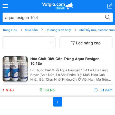
Trang Chủ
Mua sắm
Đồ dùng sinh hoạt
Chất tẩy rửa, diệt côn trù
Lọc nâng cao
Hóa Chất Diệt Côn Trùng Aqua Resigen
10.4Ew
Fd Thuốc Diệt Muỗi Aqua Resigen 10.4 Ew Của Hãng
Bayer (Chlb Đức) Là Sản Phẩm Diệt Muỗi Hiệu Quả
Nhất, Bán Chạy Nhất Không Chỉ Ở Việt Nam Mà Trên
Toàn Thế Giới. Hiện Nay, Trong Số Các Chế Phẩm
Chuyên Về Diệt Muỗi Trên Thị Trường Thì Thuốc Diệt
1 triệu
Hà Nội
>1 năm
1