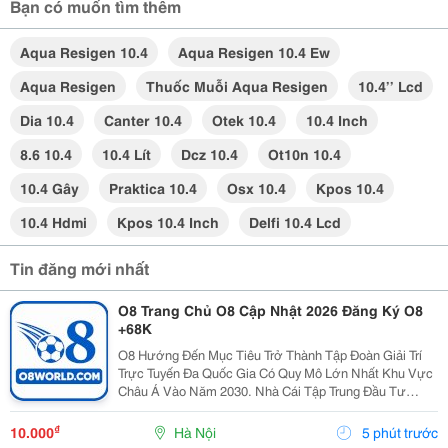
Bạn có muốn tìm thêm
Aqua Resigen 10.4
Aqua Resigen 10.4 Ew
Aqua Resigen
Thuốc Muỗi Aqua Resigen
10.4’’ Lcd
Dia 10.4
Canter 10.4
Otek 10.4
10.4 Inch
8.6 10.4
10.4 Lít
Dcz 10.4
Ot10n 10.4
10.4 Gây
Praktica 10.4
Osx 10.4
Kpos 10.4
10.4 Hdmi
Kpos 10.4 Inch
Delfi 10.4 Lcd
Tin đăng mới nhất
O8 Trang Chủ O8 Cập Nhật 2026 Đăng Ký O8
+68K
O8 Hướng Đến Mục Tiêu Trở Thành Tập Đoàn Giải Trí
Trực Tuyến Đa Quốc Gia Có Quy Mô Lớn Nhất Khu Vực
Châu Á Vào Năm 2030. Nhà Cái Tập Trung Đầu Tư
Mạnh Mẽ Vào Nền Tảng Công Nghệ Trí Tuệ Nhân Tạo
Nhằm Cá Nhân Hóa Trải Nghiệm, Đồng Thời Mở Rộng
₫
10.000
Hà Nội
5 phút trước
Tầm Ảnh...