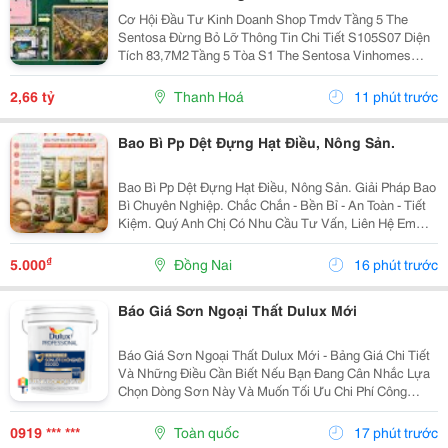
Cơ Hội Đầu Tư Kinh Doanh Shop Tmdv Tầng 5 The
Sentosa Đừng Bỏ Lỡ Thông Tin Chi Tiết S105S07 Diện
Tích 83,7M2 Tầng 5 Tòa S1 The Sentosa Vinhomes
Thanh Hóa Vị Trí Ngay Giao Điểm Đại Lộ Nguyễn Hoàng
Và Đại Lộ Nam Sông Mã Nằm Trong Quần Thể Kđt...
2,66 tỷ
Thanh Hoá
11 phút trước
Bao Bì Pp Dệt Đựng Hạt Điều, Nông Sản.
Bao Bì Pp Dệt Đựng Hạt Điều, Nông Sản. Giải Pháp Bao
Bì Chuyên Nghiệp. Chắc Chắn - Bền Bỉ - An Toàn - Tiết
Kiệm. Quý Anh Chị Có Nhu Cầu Tư Vấn, Liên Hệ Em
Qua Số Hotline/ Zalo: 0865 489 273
₫
5.000
Đồng Nai
16 phút trước
Báo Giá Sơn Ngoại Thất Dulux Mới
Báo Giá Sơn Ngoại Thất Dulux Mới - Bảng Giá Chi Tiết
Và Những Điều Cần Biết Nếu Bạn Đang Cân Nhắc Lựa
Chọn Dòng Sơn Này Và Muốn Tối Ưu Chi Phí Công
Trình, Bài Viết Dưới Đây Sẽ Tổng Hợp Chi Tiết Bảng Giá
Sơn Ngoại Thất Dulux Mới Nhất, Phân Tích Đặc...
0919 *** ***
Toàn quốc
17 phút trước