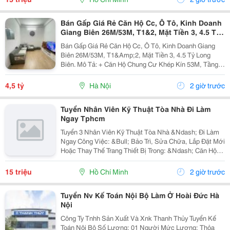
Bán Gấp Giá Rẻ Căn Hộ Cc, Ô Tô, Kinh Doanh
Giang Biên 26M/53M, T1&2, Mặt Tiền 3, 4.5 Tỷ
Long Biên.
Bán Gấp Giá Rẻ Căn Hộ Cc, Ô Tô, Kinh Doanh Giang
Biên 26M/53M, T1&Amp;2, Mặt Tiền 3, 4.5 Tỷ Long
Biên. Mô Tả: + Căn Hộ Chung Cư Khép Kín 53M, Tầng 1
Và 2 Đế Căn Hộ Chung Cư, Đất Sổ Đỏ Lâu Dài. + Kinh
Doanh Bất Chấp Các Loại Hình, Quỹ Đất Rộng...
4,5 tỷ
Hà Nội
2 giờ trước
Tuyển Nhân Viên Kỹ Thuật Tòa Nhà Đi Làm
Ngay Tphcm
Tuyển 3 Nhân Viên Kỹ Thuật Tòa Nhà &Ndash; Đi Làm
Ngay Công Việc: &Bull; Bảo Trì, Sửa Chữa, Lắp Đặt Mới
Hoặc Thay Thế Trang Thiết Bị Trong: &Ndash; Căn Hộ
Dịch Vụ &Ndash; Nhà Trọ, Chung Cư Mini &Bull; Kiểm
Tra Và Xử Lý Sự Cố Phát Sinh...
15 triệu
Hồ Chí Minh
2 giờ trước
Tuyển Nv Kế Toán Nội Bộ Làm Ở Hoài Đức Hà
Nội
Công Ty Tnhh Sản Xuất Và Xnk Thanh Thủy Tuyển Kế
Toán Nội Bộ Số Lượng: 01 Người Mức Lương: Thỏa