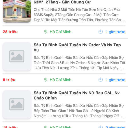
63M², 2Tầng - Gần Chung Cư
Cho Thuê Nhà 2 Mặt Tiền Nb Tân Sơn Nhì Q.tân Phú
63M&Sup2;, 2Tầng Gần Chung Cư - 2 Mặt Tiền Cực
Đẹp Vị Trí: Mặt Tiền Đường Trần Tấn, Phường Tân Sơn
Nhì, Quận Tân Phú, Tp.hcm Diện Tích: 63M&Sup2;, 9M
X 7M Kết Cấu: Trệt, 1 Lầu &Ndash; Gồm 1...
28 triệu
Hồ Chí Minh
1 giờ trước
Sáu Tỷ Bình Quới Tuyển Nv Order Và Nv Tạp
Vụ
Sáu Tỷ Bình Quới - Đặc Sản Xứ Nẫu Cần Gấp Nhân Sự
Toàn Thời Gian &Bull; Nv Order : 5 Người Sức Khỏe Tốt
- Ưu Tiên Nữ - Lương 7Tr + Tháng 13 - Tip Mỗi Ngày -
Có Ca Suốt Hoặc Ca Gãy - Tháng 2 Ngày Off - Lễ X 2 -
Được Nghỉ Tết Nđ ...
8 triệu
Hồ Chí Minh
1 giờ trước
Sáu Tỷ Bình Quới Tuyển Nv Nữ Rau Gỏi , Nv
Chảo Chính
Sáu Tỷ Bình Quới - Đặc Sản Xứ Nẫu Cần Gấp Nhân Sự
Bếp Toàn Thời Gian * Nữ Rau Gỏi : 2 Người Có Kinh
Nghiệm - Lương 10Tr + Tháng 13 - Tháng 2 Ngày Off -
Lễ X 2 - Được Nghỉ Tết Nđ * Chảo Chính : 2 Người Có
Kinh Nghiệm + Sức Khỏe Tốt...
15 triệu
Hồ Chí Minh
2 giờ trước