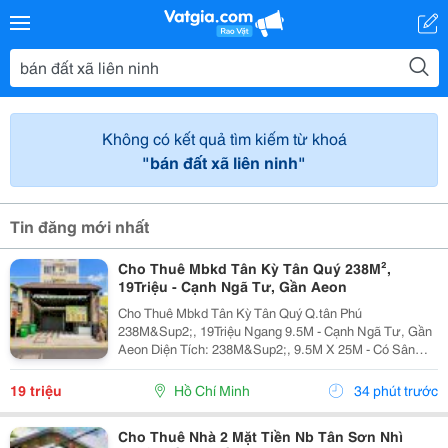
Không có kết quả tìm kiếm từ khoá
"bán đất xã liên ninh"
Tin đăng mới nhất
Cho Thuê Mbkd Tân Kỳ Tân Quý 238M²,
19Triệu - Cạnh Ngã Tư, Gần Aeon
Cho Thuê Mbkd Tân Kỳ Tân Quý Q.tân Phú
238M&Sup2;, 19Triệu Ngang 9.5M - Cạnh Ngã Tư, Gần
Aeon Diện Tích: 238M&Sup2;, 9.5M X 25M - Có Sân
Cực Rộng Kết Cấu: 1Trệt Trống Suốt, Có 2 Pn Thích
Hợp: Quán Ăn,Cafe, Spa-Nails, Shop Điện Thoại, Phụ
19 triệu
Hồ Chí Minh
34 phút trước
Kiện,...
Cho Thuê Nhà 2 Mặt Tiền Nb Tân Sơn Nhì