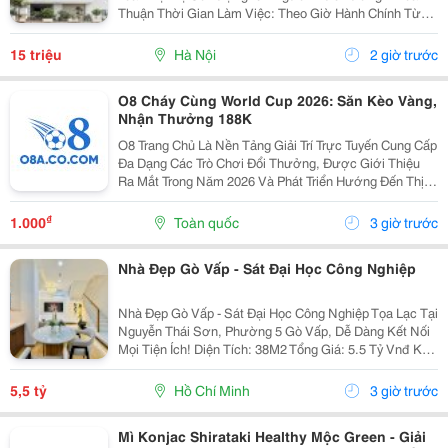
Thuận Thời Gian Làm Việc: Theo Giờ Hành Chính Từ
Thứ 2 Đến Thứ 7. Nội Dung Công Việc: - Làm Hợp Đồng
Mua Bán, Tính Lương Nhân Viên, Hợp...
15 triệu
Hà Nội
2 giờ trước
O8 Cháy Cùng World Cup 2026: Săn Kèo Vàng,
Nhận Thưởng 188K
O8 Trang Chủ Là Nền Tảng Giải Trí Trực Tuyến Cung Cấp
Đa Dạng Các Trò Chơi Đổi Thưởng, Được Giới Thiệu
Ra Mắt Trong Năm 2026 Và Phát Triển Hướng Đến Thị
Trường Châu Á. Theo Thông Tin Từ Nền Tảng, O8 Hoạt
Động Theo Các Tiêu Chuẩn Áp Dụng Trong Lĩnh...
₫
1.000
Toàn quốc
3 giờ trước
Nhà Đẹp Gò Vấp - Sát Đại Học Công Nghiệp
Nhà Đẹp Gò Vấp - Sát Đại Học Công Nghiệp Tọa Lạc Tại
Nguyễn Thái Sơn, Phường 5 Gò Vấp, Dễ Dàng Kết Nối
Mọi Tiện Ích! Diện Tích: 38M2 Tổng Giá: 5.5 Tỷ Vnđ Kết
Cấu: Nhà 1 Trệt 2 Lầu Kiên Cố, 3Pn, 3Wc, Ban Công,
Sân Thượng Thoáng Mát, Sẵn Sàng Dọn...
5,5 tỷ
Hồ Chí Minh
3 giờ trước
Mì Konjac Shirataki Healthy Mộc Green - Giải