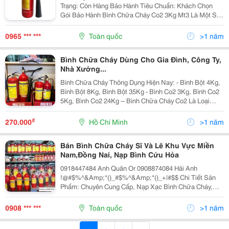
Trạng: Còn Hàng Bảo Hành Tiêu Chuẩn: Khách Chọn
Gói Bảo Hành Bình Chữa Cháy Co2 3Kg Mt3 Là Một Sự
Lựa Chọn Quan Trọng Không Thể Thiếu Cho Cả Gia
Đình Và Doanh Nghiệp. Với Khả Năng Dập Tắt Đám...
0965 *** ***
Toàn quốc
>1 năm
Bình Chữa Cháy Dùng Cho Gia Đình, Công Ty,
Nhà Xưởng...
Bình Chữa Cháy Thông Dụng Hiện Nay: - Bình Bột 4Kg,
Bình Bột 8Kg, Bình Bột 35Kg - Bình Co2 3Kg, Bình Co2
5Kg, Bình Co2 24Kg -- Bình Chữa Cháy Co2 Là Loại
Bình Chữa Cháy Xách Tay Bên Trong Chứa Khí Co2
-790C Được Nén Với Áp Lực Cao, Dùng Để Dập
₫
270.000
Hồ Chí Minh
>1 năm
Bán Bình Chữa Cháy Sĩ Và Lẽ Khu Vực Miền
Nam,Đồng Nai, Nạp Bình Cứu Hỏa
0918447484 Anh Quân Or 0908874084 Hải Anh
!@#$%^&Amp;*()_#$%^&Amp;*()_+|#$$ Chi Tiết Sản
Phẩm: Chuyên Cung Cấp, Nạp Xạc Bình Chữa Cháy,
Lắp Đặt Hệ Thống Chữa Cháy. Chúng Tôi Xin Gửi Tới
Quý Khách Hàng Bảng Báo Giá Các Loại Bình Chữa
0908 *** ***
Toàn quốc
>1 năm
Cháy Co2...