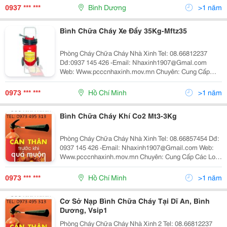
Co2: Mt3 Mt5-Bình Chữa Cháy Xe Đẩy Mt35,M
0937 *** ***
Bình Dương
>1 năm
Bình Chữa Cháy Xe Đẩy 35Kg-Mftz35
Phòng Cháy Chữa Cháy Nhà Xinh Tel: 08.66812237
Dđ:0937 145 426 -Email: Nhaxinh1907@Gmal.com
Web: Www.pcccnhaxinh.mov.mn Chuyên: Cung Cấp
Các Loại Bình Chữa Cháy-Bình Chữa Cháy Bột-Bình
Chữa Cháy Co2: Mt3 Mt5-Bình Chữa Cháy Xe Đẩy
0973 *** ***
Hồ Chí Minh
>1 năm
Mt35,Mt2
Bình Chữa Cháy Khí Co2 Mt3-3Kg
Phòng Cháy Chữa Cháy Nhà Xinh Tel: 08.66857454 Dđ:
0937 145 426 -Email: Nhaxinh1907@Gmail.com Web:
Www.pcccnhaxinh.mov.mn Chuyên: Cung Cấp Các Loại
Bình Chữa Cháy-Bình Chữa Cháy Bột-Bình Chữa Cháy
Co2: Mt3 Mt5-Bình Chữa Cháy Xe Đẩy Mt35,M
0973 *** ***
Hồ Chí Minh
>1 năm
Cơ Sở Nạp Bình Chữa Cháy Tại Dĩ An, Bình
Dương, Vsip1
Phòng Cháy Chữa Cháy Nhà Xinh 2 Tel: 08.66812237