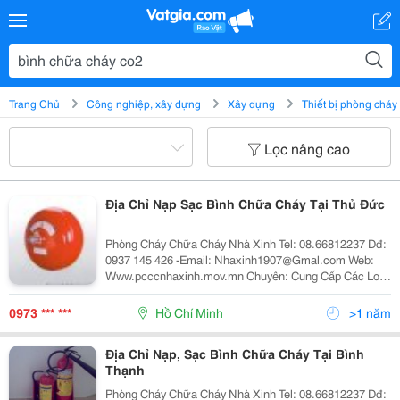
Trang Chủ
Công nghiệp, xây dựng
Xây dựng
Thiết bị phòng cháy
Lọc nâng cao
Địa Chỉ Nạp Sạc Bình Chữa Cháy Tại Thủ Đức
Phòng Cháy Chữa Cháy Nhà Xinh Tel: 08.66812237 Dđ:
0937 145 426 -Email: Nhaxinh1907@Gmal.com Web:
Www.pcccnhaxinh.mov.mn Chuyên: Cung Cấp Các Loại
Bình Chữa Cháy-Bình Chữa Cháy Bột-Bình Chữa Cháy
Co2: Mt3 Mt5-Bình Chữa Cháy Xe Đẩy Mt35,Mt
0973 *** ***
Hồ Chí Minh
>1 năm
Địa Chỉ Nạp, Sạc Bình Chữa Cháy Tại Bình
Thạnh
Phòng Cháy Chữa Cháy Nhà Xinh Tel: 08.66812237 Dđ: