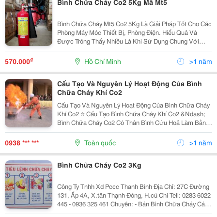
Bình Chữa Cháy Co2 5Kg Mã Mt5
Bình Chữa Cháy Mt5 Co2 5Kg Là Giải Pháp Tốt Cho Các
Phòng Máy Móc Thiết Bị, Phòng Điện. Hiểu Quả Và
Được Trông Thấy Nhiều Là Khi Sử Dụng Chung Với
Bình Bột Mfz8. Tuy Nhiên Đây Lại Là Sản Phẩm Xách
Tay Có Trọng Lượng Nặng Với Tổng ~15.5Kg. Vì Vậy
₫
570.000
Hồ Chí Minh
>1 năm
Ưu...
Cấu Tạo Và Nguyên Lý Hoạt Động Của Bình
Chữa Cháy Khí Co2
Cấu Tạo Và Nguyên Lý Hoạt Động Của Bình Chữa Cháy
Khí Co2 ⭐ Cấu Tạo Bình Chữa Cháy Khí Co2 &Ndash;
Bình Chữa Cháy Co2 Có Thân Bình Cứu Hoả Làm Bằng
Thép Đúc, Hình Trụ Đứng Và Thường Thì Thân Bình
Được Sơn Màu Đỏ. &Ndash; Cụm Van Làm Bằng
0938 *** ***
Toàn quốc
>1 năm
Hợp...
Bình Chữa Cháy Co2 3Kg
Công Ty Tnhh Xd Pccc Thanh Bình Địa Chỉ: 27C Đường
131, Ấp 4A, X.tân Thạnh Đông, H.củ Chi Tell: 0283 6022
445 - 0936 325 461 Chuyên: - Bán Bình Chữa Cháy Các
Loại - Bán Các Thiệt Bị Pccc ( Nội Qui + Tiêu Lệnh Chữa