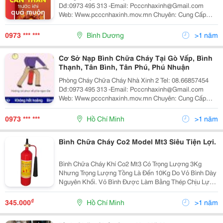
Dđ:0973 495 313 -Email: Pcccnhaxinh@Gmail.com
Web: Www.pcccnhaxinh.mov.mn Chuyên: Cung Cấp
Các Loại Bình Chữa Cháy-Bình Chữa Cháy Bột-Bình
Chữa Cháy Co2: Mt3 Mt5-Bình Chữa Cháy Xe Đẩy Mt35,
0973 *** ***
Bình Dương
>1 năm
Cơ Sở Nạp Bình Chữa Cháy Tại Gò Vấp, Bình
Thạnh, Tân Bình, Tân Phú, Phú Nhuận
Phòng Cháy Chữa Cháy Nhà Xinh 2 Tel: 08.66857454
Dđ:0973 495 313 -Email: Pcccnhaxinh@Gmail.com
Web: Www.pcccnhaxinh.mov.mn Chuyên: Cung Cấp
Các Loại Bình Chữa Cháy-Bình Chữa Cháy Bột-Bình
Chữa Cháy Co2: Mt3 Mt5-Bình Chữa Cháy Xe Đẩy Mt35,
0973 *** ***
Hồ Chí Minh
>1 năm
Bình Chữa Cháy Co2 Model Mt3 Siêu Tiện Lợi.
Bình Chữa Cháy Khí Co2 Mt3 Có Trọng Lượng 3Kg
Nhưng Trọng Lượng Tồng Là Đến 10Kg Do Vỏ Bình Dày
Nguyên Khối. Vỏ Bình Được Làm Bằng Thép Chịu Lực
Cao, Có Dạng Hình Trụ, Chịu Lực Cao, Sơn Màu Đỏ.
Phía Trên Miệng Bình Có Gắn Cụm Van . Một Đầu Vòi
₫
345.000
Hồ Chí Minh
>1 năm