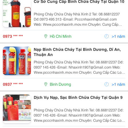
Cơ Sở Cung Cấp Bình Chữa Cháy Tại Quận 10
Phòng Cháy Chữa Cháy Nhà Xinh 2 Tel: 08.66812237
Dđ:0973 495 313 -Email: Pcccnhaxinh@Gmail.com
Web: Www.pcccnhaxinh.mov.mn Chuyên: Cung Cấp
Các Loại Bình Chữa Cháy-Bình Chữa Cháy Bột-Bình
Chữa Cháy Co2: Mt3 Mt5-Bình Chữa Cháy Xe Đẩy Mt35,
0973 *** ***
Hồ Chí Minh
>1 năm
Nạp Bình Chữa Cháy Tại Bình Dương, Dĩ An,
Thuận An
Phòng Cháy Chữa Cháy Nhà Xinh Tel: 08.66812237 Dđ:
0937 145 426 -Email: Nhaxinh1907@Gmail.com Web:
Www.pcccnhaxinh.mov.mn Chuyên: Cung Cấp Các Loại
Bình Chữa Cháy-Bình Chữa Cháy Bột-Bình Chữa Cháy
Co2: Mt3 Mt5-Bình Chữa Cháy Xe Đẩy Mt35,M
0937 *** ***
Bình Dương
>1 năm
Dịch Vụ Nạp, Sạc Bình Chữa Cháy Tại Quận 9
Phòng Cháy Chữa Cháy Nhà Xinh Tel: 08.66812237 Dđ:
0937 145 426 -Email: Nhaxinh1907@Gmail.com Web:
Www.pcccnhaxinh.mov.mn Chuyên: Cung Cấp Các Loại
Bình Chữa Cháy-Bình Chữa Cháy Bột-Bình Chữa Cháy