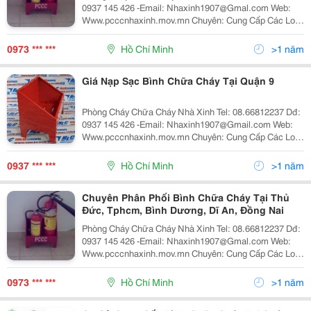
0937 145 426 -Email: Nhaxinh1907@Gmal.com Web:
Www.pcccnhaxinh.mov.mn Chuyên: Cung Cấp Các Loại
Bình Chữa Cháy-Bình Chữa Cháy Bột-Bình Chữa Cháy
Co2: Mt3 Mt5-Bình Chữa Cháy Xe Đẩy Mt35,Mt
0973 *** ***
Hồ Chí Minh
>1 năm
Giá Nạp Sạc Bình Chữa Cháy Tại Quận 9
Phòng Cháy Chữa Cháy Nhà Xinh Tel: 08.66812237 Dđ:
0937 145 426 -Email: Nhaxinh1907@Gmail.com Web:
Www.pcccnhaxinh.mov.mn Chuyên: Cung Cấp Các Loại
Bình Chữa Cháy-Bình Chữa Cháy Bột-Bình Chữa Cháy
Co2: Mt3 Mt5-Bình Chữa Cháy Xe Đẩy Mt35,M
0937 *** ***
Hồ Chí Minh
>1 năm
Chuyên Phân Phối Bình Chữa Cháy Tại Thủ
Đức, Tphcm, Bình Dương, Dĩ An, Đồng Nai
Phòng Cháy Chữa Cháy Nhà Xinh Tel: 08.66812237 Dđ:
0937 145 426 -Email: Nhaxinh1907@Gmal.com Web:
Www.pcccnhaxinh.mov.mn Chuyên: Cung Cấp Các Loại
Bình Chữa Cháy-Bình Chữa Cháy Bột-Bình Chữa Cháy
Co2: Mt3 Mt5-Bình Chữa Cháy Xe Đẩy Mt35,Mt
0973 *** ***
Hồ Chí Minh
>1 năm