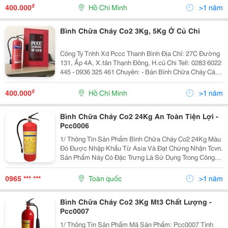
Cháy, Tủ Chữa Cháy, Vòi...
₫
400.000
Hồ Chí Minh
>1 năm
Bình Chữa Cháy Co2 3Kg, 5Kg Ở Củ Chi
Công Ty Tnhh Xd Pccc Thanh Bình Địa Chỉ: 27C Đường
131, Ấp 4A, X.tân Thạnh Đông, H.củ Chi Tell: 0283 6022
445 - 0936 325 461 Chuyên: - Bán Bình Chữa Cháy Các
Loại - Bán Các Thiệt Bị Pccc ( Nội Qui + Tiêu Lệnh Chữa
Cháy, Tủ Chữa Cháy, Vòi...
₫
400.000
Hồ Chí Minh
>1 năm
Bình Chữa Cháy Co2 24Kg An Toàn Tiện Lợi -
Pcc0006
1/ Thông Tin Sản Phẩm Bình Chữa Cháy Co2 24Kg Màu
Đỏ Được Nhập Khẩu Từ Asia Và Đạt Chứng Nhận Tcvn.
Sản Phẩm Này Có Đặc Trưng Là Sử Dụng Trong Công
Việc Phòng Cháy Chữa Cháy, Chữa Cháy Các Chất
Lỏng, Khí, Rắn, Phù Hợp Cho Các Công Ty Văn Phòng,
0965 *** ***
Toàn quốc
>1 năm
Xí...
Bình Chữa Cháy Co2 3Kg Mt3 Chất Lượng -
Pcc0007
1/ Thông Tin Sản Phẩm Mã Sản Phẩm: Pcc0007 Tình