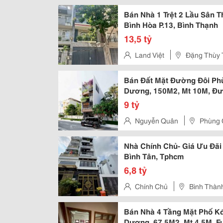
Bán Nhà 1 Trệt 2 Lầu Sân 
Bình Hòa P.13, Bình Thạnh
13,5 tỷ
Land Việt
Đặng Thùy 
Bán Đất Mặt Đường Đôi Phùn
Dương, 150M2, Mt 10M, Đ
9 tỷ
Nguyễn Quân
Phùng 
Nhà Chính Chủ- Giá Ưu Đã
Bình Tân, Tphcm
6,8 tỷ
Chính Chủ
Bình Thành
Bán Nhà 4 Tầng Mặt Phố Kđ
Dương, 67.5M2, Mt 4.5M, Ful