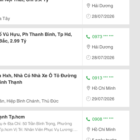
Hải Dương
28/07/2026
a Tây
 Vũ Hựu, Ph Thanh Bình, Tp Hd,
0973 *** ***
ắc, 2.99 Tỷ
Hải Dương
28/07/2026
à Hxh, Nhà Có Nhà Xe Ô Tô Đường
0913 *** ***
Bình Thạnh
Hồ Chí Minh
29/07/2026
ân, Hiệp Bình Chánh, Thủ Đức
ạnh Tp.hcm
0908 *** ***
, Phường
Hồ Chí Minh
hục Vụ Lương:
5 ngày trước