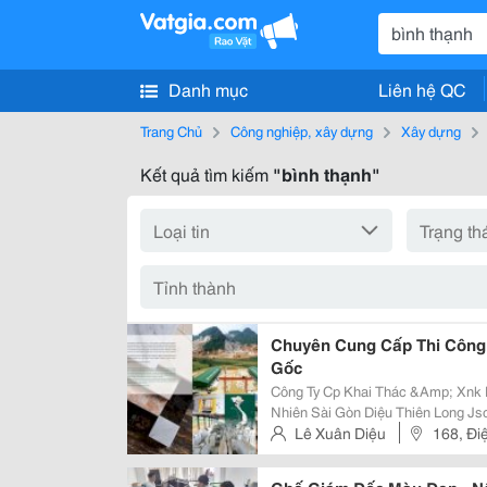
Danh mục
Liên hệ QC
Trang Chủ
Công nghiệp, xây dựng
Xây dựng
Kết quả tìm kiếm
"bình thạnh"
Chuyên Cung Cấp Thi Công 
Gốc
Công Ty Cp Khai Thác &Amp; Xnk Khoáng Sản 
Nhiên Sài Gòn Diệu Thiên Long Jsc Địa Chỉ : - Vp Shrom : 168 Điện Biên Phủ,
P. 17, Q. Bình Thạnh, Tp Hcm. - Mỏ Nhà Máy : Quỳ Hợp, Nghệ An - Mst :
Lê Xuân Diệu
168, Đi
2900862009 -