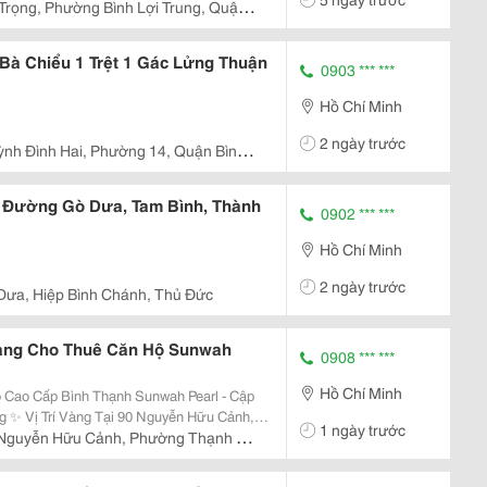
 Trọng, Phường Bình Lợi Trung, Quận
à Chiểu 1 Trệt 1 Gác Lửng Thuận
0903 *** ***
Hồ Chí Minh
2 ngày trước
nh Đình Hai, Phường 14, Quận Bình
n Đường Gò Dưa, Tam Bình, Thành
0902 *** ***
Hồ Chí Minh
2 ngày trước
Dưa, Hiệp Bình Chánh, Thủ Đức
àng Cho Thuê Căn Hộ Sunwah
0908 *** ***
Hồ Chí Minh
 Cao Cấp Bình Thạnh Sunwah Pearl - Cập
ảnh,
1 ngày trước
rl, Chỉ 2 Phút Đến Quận 1, Kết Nối Nhanh
Nguyễn Hữu Cảnh, Phường Thạnh Mỹ
..