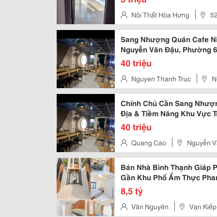
Nội Thất Hòa Hưng
52
Hcm
Sang Nhượng Quán Cafe Nigh
Nguyễn Văn Đậu, Phường 6
40 triệu
Nguyen Thanh Truc
N
Chính Chủ Cần Sang Nhượng
Địa & Tiềm Năng Khu Vực T
Nhuận, Giao Thông
40 triệu
Quang Cao
Nguyễn V
Bán Nhà Bình Thạnh Giáp P
Gần Khu Phố Ẩm Thực Phan
8,5 tỷ
Vân Nguyên
Vạn Kiếp