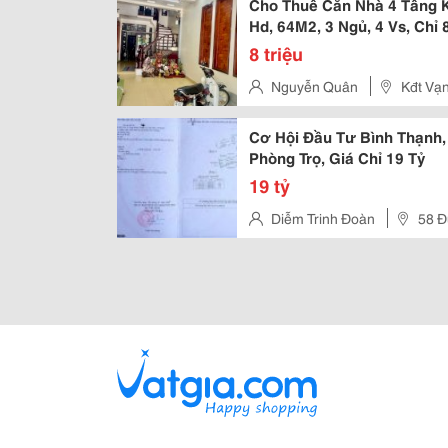
Cho Thuê Căn Nhà 4 Tầng K
Hd, 64M2, 3 Ngủ, 4 Vs, Chỉ 8
8 triệu
Nguyễn Quân
Kđt Vạ
Cơ Hội Đầu Tư Bình Thạnh
Phòng Trọ, Giá Chỉ 19 Tỷ
19 tỷ
Diễm Trinh Đoàn
58 Đ
Chánh, Quận Thủ Đức