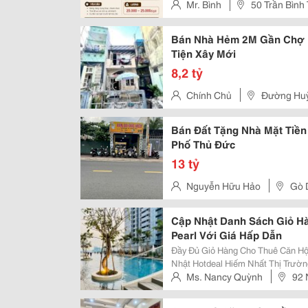
- Dọn Dẹp Bàn Ghế, Giữ...
Mr. Bình
50 Trần Bình
Bình Thạnh, Tp.hcm
Bán Nhà Hẻm 2M Gần Chợ B
Tiện Xây Mới
8,2 tỷ
Chính Chủ
Đường Huỳ
Thạnh
Bán Đất Tặng Nhà Mặt Tiề
Phố Thủ Đức
13 tỷ
Nguyễn Hữu Hảo
Gò 
Cập Nhật Danh Sách Giỏ H
Pearl Với Giá Hấp Dẫn
Đầy Đủ Giỏ Hàng Cho Thuê Căn Hộ
Nhật Hotdeal Hiếm Nhất Thị Trường ✨ Vị Trí Vàng Tại 90 Nguyễn Hữu C
Bình Thạnh, Ngay Cạnh Saigon Pea
Ms. Nancy Quỳnh
92 
Thủ Thiêm, Metro Số 1, Landmark.
Tây, Quận Bình Thạnh, Tp.hcm