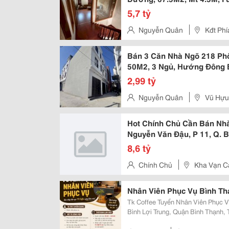
5,7 tỷ
Nguyễn Quân
Kđt Phí
Bán 3 Căn Nhà Ngõ 218 Phố
50M2, 3 Ngủ, Hướng Đông B
2,99 tỷ
Nguyễn Quân
Vũ Hựu
Hot Chính Chủ Cần Bán Nh
Nguyễn Văn Đậu, P 11, Q. 
8,6 tỷ
Chính Chủ
Kha Vạn C
Nhân Viên Phục Vụ Bình Th
Tk Coffee Tuyển Nhân Viên Phục Vụ ☕ Địa Chỉ: 50 Trần Bình Trọng
Bình Lợi Trung, Quận Bình Thạnh, Tp.hcm Vị Trí: Nhân Viên P
20.000 &Ndash; 25.000Đ/Giờ Công Việc - Phục Vụ Nước Cho Khách Tại Quán