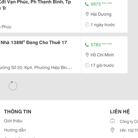
đt Vạn Phúc, Ph Thanh Bình, Tp
0973 *** ***
 Tr
Hải Dương
1 ngày trước
n Phúc
, Nhà 138M² Đang Cho Thuê 17
0783 *** ***
Hồ Chí Minh
17 giờ trước
ường Số 20, Kp4, Phường Hiệp Bình
THÔNG TIN
LIÊN HỆ
Giới thiệu
Công ty C
Hướng dẫn
HN: 102 T