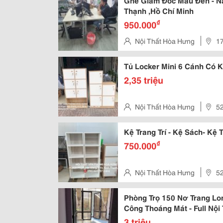
Ghế Giám Đốc Màu Đen - N
Thạnh ,Hồ Chí Minh
₫
950.000
Nội Thất Hòa Hưng
17
Thạnh, Hồ Chí Minh, Việt Nam
Tủ Locker Mini 6 Cánh Có K
2,35 triệu
Nội Thất Hòa Hưng
52
Hcm
Kệ Trang Trí - Kệ Sách- K
₫
750.000
Nội Thất Hòa Hưng
52
Hcm
Phòng Trọ 150 Nơ Trang Lon
Công Thoáng Mát - Full Nội
3 triệu