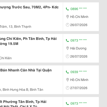
Thượng Trước Sau, 70M2, 4Pn- Kdc
0896 *** ***
Hồ Chí Minh
26/07/2026
Trâm, 13, Bình Thạnh
g Chí Kiên, Ph Tân Bình, Tp Hải
0973 *** ***
ường 19.5M
Hải Dương
26/07/2026
Chí Kiên
i Bán Nhanh Căn Nhà Tại Quận
0939 *** ***
Hồ Chí Minh
27/07/2026
, Bình Hưng Hòa B, Bình Tân
t Phường Tân Bình, Tp Hải
0973 *** ***
l Nội Thất, Chỉ 5.X Tỷ