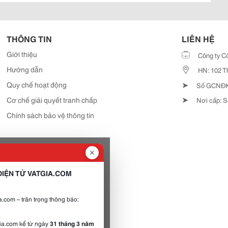
THÔNG TIN
LIÊN HỆ
Giới thiệu
Công ty C
Hướng dẫn
HN: 102 T
➤
Quy chế hoạt động
Số GCNĐKD
➤
Cơ chế giải quyết tranh chấp
Nơi cấp: S
Chính sách bảo vệ thông tin
IỆN TỬ VATGIA.COM
.com – trân trọng thông báo:
gia.com kể từ ngày
31 tháng 3 năm