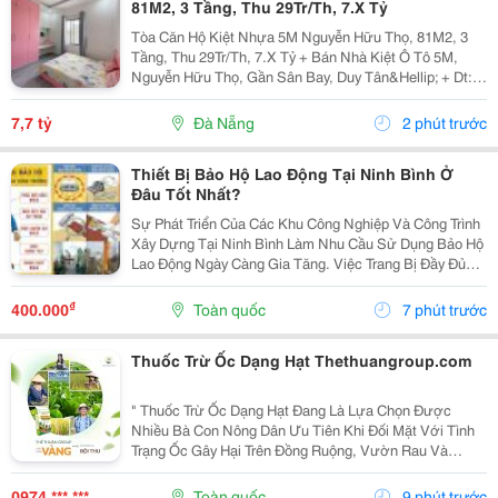
81M2, 3 Tầng, Thu 29Tr/Th, 7.X Tỷ
Tòa Căn Hộ Kiệt Nhựa 5M Nguyễn Hữu Thọ, 81M2, 3
Tầng, Thu 29Tr/Th, 7.X Tỷ + Bán Nhà Kiệt Ô Tô 5M,
Nguyễn Hữu Thọ, Gần Sân Bay, Duy Tân&Hellip; + Dt:
81M2, Ngang 8M, 3 Tầng Đúc Kiên Cố Sạch Đẹp, 8 Căn
Hộ Có Gác, Full Nội Thất Cao Cấp. Đang Cho Thuê...
7,7 tỷ
Đà Nẵng
2 phút trước
Thiết Bị Bảo Hộ Lao Động Tại Ninh Bình Ở
Đâu Tốt Nhất?
Sự Phát Triển Của Các Khu Công Nghiệp Và Công Trình
Xây Dựng Tại Ninh Bình Làm Nhu Cầu Sử Dụng Bảo Hộ
Lao Động Ngày Càng Gia Tăng. Việc Trang Bị Đầy Đủ
Thiết Bị Bảo Hộ Lao Động Tại Ninh Bình Đạt Chuẩn Giúp
Bảo Vệ Người Lao Động Trước Các Rủi Ro, Nâng...
₫
400.000
Toàn quốc
7 phút trước
Thuốc Trừ Ốc Dạng Hạt Thethuangroup.com
" Thuốc Trừ Ốc Dạng Hạt Đang Là Lựa Chọn Được
Nhiều Bà Con Nông Dân Ưu Tiên Khi Đối Mặt Với Tình
Trạng Ốc Gây Hại Trên Đồng Ruộng, Vườn Rau Và
Nhiều Loại Cây Trồng Khác. Sự Phát Triển Mạnh Của
Các Loài Ốc, Đặc Biệt Là Ốc Bươu Vàng, Có Thể Khiến
0974 *** ***
Toàn quốc
9 phút trước