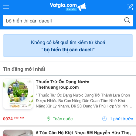
Không có kết quả tìm kiếm từ khoá
"bộ hiển thị cân dacell"
Tin đăng mới nhất
Thuốc Trừ Ốc Dạng Nước
Thethuangroup.com
" Thuốc Trừ Ốc Dạng Nước Đang Trở Thành Lựa Chọn
Được Nhiều Bà Con Nông Dân Quan Tâm Nhờ Khả
Năng Xử Lý Nhanh, Dễ Sử Dụng Và Phù Hợp Với Nhiều
Loại Cây Trồng Khác Nhau. Trong Điều Kiện Thời Tiết
Nóng Ẩm, Mưa Nhiều, Các Loại Ốc Gây Hại Thường
0974 *** ***
Toàn quốc
1 phút trước
Phát...
# Tòa Căn Hộ Kiệt Nhựa 5M Nguyễn Hữu Thọ,