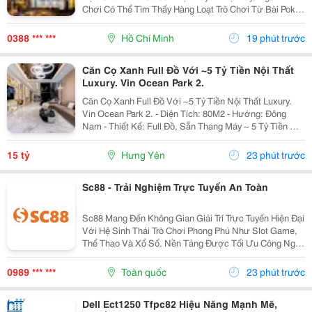
Chơi Có Thể Tìm Thấy Hàng Loạt Trò Chơi Từ Bài Poker,
Blackjack, Đến Slot Game Và Thể Thao, Tất Cả Đều
Được Phát Triển Với Công Nghệ Tiên Tiến Nhất....
0388 *** ***
Hồ Chí Minh
19 phút trước
Căn Cọ Xanh Full Đồ Với ~5 Tỷ Tiền Nội Thất
Luxury. Vin Ocean Park 2.
Căn Cọ Xanh Full Đồ Với ~5 Tỷ Tiền Nội Thất Luxury.
Vin Ocean Park 2. - Diện Tích: 80M2 - Hướng: Đông
Nam - Thiết Kế: Full Đồ, Sẵn Thang Máy ~ 5 Tỷ Tiền Nội
Thất. - Giá Bán: 15 Tỷ - Giảm Giá Bán Tiếp Về Còn 14.6
Tỷ ( Thu...
15 tỷ
Hưng Yên
23 phút trước
Sc88 - Trải Nghiệm Trực Tuyến An Toàn
Sc88 Mang Đến Không Gian Giải Trí Trực Tuyến Hiện Đại
Với Hệ Sinh Thái Trò Chơi Phong Phú Như Slot Game,
Thể Thao Và Xổ Số. Nền Tảng Được Tối Ưu Công Nghệ
Giúp Giao Dịch Nhanh, Bảo Mật An Toàn Và Vận Hành
Ổn Định Trên Mọi Thiết Bị. Thương Hiệu: Sc88...
0989 *** ***
Toàn quốc
23 phút trước
Dell Ect1250 Tfpc82 Hiệu Năng Mạnh Mẽ,