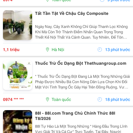
Cây...
Tất Tần Tật Về Chậu Cây Composite
Ngày Nay, Cây Xanh Không Chỉ Giúp Thanh Lọc Không
Khí Mà Còn Trở Thành Điểm Nhấn Quan Trọng Trong
Thiết Kế Nội Thất Và Cảnh Quan. Tuy Nhiên, Để Tôn
Lên Vẻ Đẹp Của Cây Và Tạo Nên Một Tổng Thể Hài
Hòa, Việc Lựa Chọn Chậu Trồng Cây Phù Hợp Là Điều
1,1 triệu
Hà Nội
13 phút trước
Không...
Thuốc Trừ Ốc Dạng Bột Thethuangroup.com
" Thuốc Trừ Ốc Dạng Bột Đang Là Một Trong Những Giải
Pháp Được Nhiều Bà Con Nông Dân Lựa Chọn Khi Đối
Mặt Với Tình Trạng Ốc Gây Hại Trên Đồng Ruộng, Vườn
Cây Và Các Khu Vực Canh Tác Nông Nghiệp. Với Khả
Năng Phân Tán Nhanh, Dễ Sử Dụng Và Tác Động...
0974 *** ***
Toàn quốc
18 phút trước
88I - 88I.com Trang Chủ Chính Thức 88I
T8/2026
88I Tự Hào Là Một Trong Những * Hàng Đầu Trong Lĩnh
Vực Giải Trí Và Cá Cư* Trực Tuyến. Tại Đây, Người