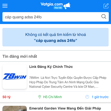
Không có kết quả tìm kiếm từ khoá
"cáp quang adss 24fo"
Tin đăng mới nhất
Link Đăng Ký Chính Thức
78Wim ⁠ Là Nơi Trực Tuyến Độc Quyền Được Cấp Phép
Hợp Pháp Do Trung Tâm An Ninh Mạng Quốc Gia
National Cyber Security Centre Và Isle Of Man,
Cagayan,Và Pagcor Cấp Phép. Những Giấy Phép Khẳng
Định Sân Chơi Này An Toàn Và Minh Bạch Thu Hút Hơn
50 tỷ
Hồ Chí Minh
1 giờ trước
10 Triệu...
Emerald Garden View Mang Đến Giải Pháp