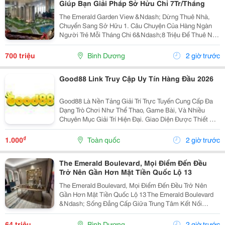
Giúp Bạn Giải Pháp Sở Hửu Chỉ 7Tr/Tháng
The Emerald Garden View &Ndash; Dừng Thuê Nhà,
Chuyển Sang Sở Hữu 1. Câu Chuyện Của Hàng Ngàn
Người Trẻ Mỗi Tháng Chi 6&Ndash;8 Triệu Để Thuê Nhà
Nhưng Tài Sản Vẫn Là Con Số 0. Emerald Garden View
Mang Đến Giải Pháp Giúp Bạn Chuyển Tiền Thuê Nhà...
700 triệu
Bình Dương
2 giờ trước
Good88 Link Truy Cập Uy Tín Hàng Đầu 2026
Good88 Là Nền Tảng Giải Trí Trực Tuyến Cung Cấp Đa
Dạng Trò Chơi Như Thể Thao, Game Bài, Và Nhiều
Chuyên Mục Giải Trí Hiện Đại. Giao Diện Được Thiết Kế
Trực Quan, Thân Thiện Với Người Dùng Trên Cả Điện
Thoại Và Máy Tính. Hệ Thống Bảo Mật Hiện Đại...
₫
1.000
Toàn quốc
2 giờ trước
The Emerald Boulevard, Mọi Điểm Đến Đều
Trở Nên Gần Hơn Mặt Tiền Quốc Lộ 13
The Emerald Boulevard, Mọi Điểm Đến Đều Trở Nên
Gần Hơn Mặt Tiền Quốc Lộ 13 The Emerald Boulevard
&Ndash; Sống Đẳng Cấp Giữa Trung Tâm Kết Nối
Tp.hcm Bạn Đang Tìm Một Căn Hộ Vừa Để Ở, Vừa Có
Tiềm Năng Đầu Tư Mạnh? The Emerald Boulevard
64 triệu
Bình Dương
2 giờ trước