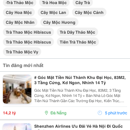
-trà Thảo Mộc
Trà Hoa Mộc
Cây Trà
Cây Hoa Mộc
Cây Mộc Lan
Cây Mộc Cảnh
Cây Mộc Nhân
Cây Mộc Hương
Trà Thao Mộc Hibiscus
Trà Dây Thảo Mộc
Trà Thảo Mộc Hibiscus
Tiên Trà Thảo Mộc
Trà Thảo Mộc Vy
Tin đăng mới nhất
# Góc Mặt Tiền Núi Thành Khu Đại Học, 83M2,
3 Tầng Cứng, Kd Ngon, Nhỉnh 14 Tỷ
Góc Mặt Tiền Núi Thành Khu Đại Học, 83M2, 3 Tầng
Cứng, Kd Ngon, Nhỉnh 14 Tỷ + Bán Nhà Lô Góc Mặt
Tiền Núi Thành Gần Các Trường Đại Học, Kiến Trúc,
Đông Á, Downtown&Hellip; + Dt 83M2, 2 Mặt Thoáng
(Kẹp Kiệt 5M), 3 Tầng Kiên Cố, Sạch Đẹp▪️ T1: Sân Để...
14,2 tỷ
Đà Nẵng
5 phút trước
Shenzhen Airlines Ưu Đãi Vé Hà Nội Đi Quốc