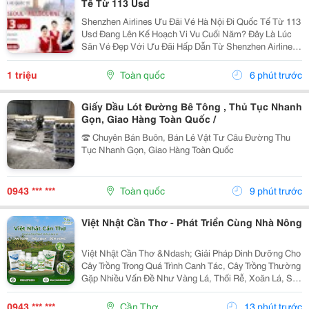
Tế Từ 113 Usd
Shenzhen Airlines Ưu Đãi Vé Hà Nội Đi Quốc Tế Từ 113
Usd Đang Lên Kế Hoạch Vi Vu Cuối Năm? Đây Là Lúc
Săn Vé Đẹp Với Ưu Đãi Hấp Dẫn Từ Shenzhen Airlines!
Hành Khách Khởi Hành Từ Hà Nội Có Thể Bay Đến
Những Điểm Đến Nổi Bật Như London, Seoul Và...
1 triệu
Toàn quốc
6 phút trước
Giấy Dầu Lót Đường Bê Tông , Thủ Tục Nhanh
Gọn, Giao Hàng Toàn Quốc /
☎ Chuyên Bán Buôn, Bán Lẻ Vật Tư Câu Đường Thu
Tục Nhanh Gọn, Giao Hàng Toàn Quốc
0943 *** ***
Toàn quốc
9 phút trước
Việt Nhật Cần Thơ - Phát Triển Cùng Nhà Nông
Việt Nhật Cần Thơ &Ndash; Giải Pháp Dinh Dưỡng Cho
Cây Trồng Trong Quá Trình Canh Tác, Cây Trồng Thường
Gặp Nhiều Vấn Đề Như Vàng Lá, Thối Rễ, Xoăn Lá, Sâu
Bệnh, Ra Hoa Kém, Rụng Hoa Hoặc Đậu Quả Thấp .
Việc Lựa Chọn Giải Pháp Dinh Dưỡng Phù Hợp Và...
0943 *** ***
Cần Thơ
13 phút trước