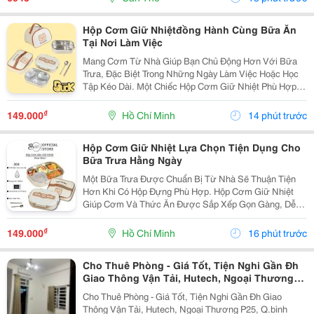
Hộp Cơm Giữ Nhiệtđồng Hành Cùng Bữa Ăn
Tại Nơi Làm Việc
Mang Cơm Từ Nhà Giúp Bạn Chủ Động Hơn Với Bữa
Trưa, Đặc Biệt Trong Những Ngày Làm Việc Hoặc Học
Tập Kéo Dài. Một Chiếc Hộp Cơm Giữ Nhiệt Phù Hợp
Sẽ Giúp Các Món Ăn Được Sắp Xếp Gọn Gàng Và
Thuận Tiện Mang Theo. Chọn Hộp Theo Nhu Cầu Sử
₫
149.000
Hồ Chí Minh
14 phút trước
Dụng Nếu...
Hộp Cơm Giữ Nhiệt Lựa Chọn Tiện Dụng Cho
Bữa Trưa Hằng Ngày
Một Bữa Trưa Được Chuẩn Bị Từ Nhà Sẽ Thuận Tiện
Hơn Khi Có Hộp Đựng Phù Hợp. Hộp Cơm Giữ Nhiệt
Giúp Cơm Và Thức Ăn Được Sắp Xếp Gọn Gàng, Dễ
Mang Theo Đến Trường, Nơi Làm Việc Hoặc Sử Dụng
Trong Những Chuyến Đi. Chọn Hộp Dựa Trên Thực Đơn
₫
149.000
Hồ Chí Minh
16 phút trước
Nếu...
Cho Thuê Phòng - Giá Tốt, Tiện Nghi Gần Đh
Giao Thông Vận Tải, Hutech, Ngoại Thương
P25, Q.bình Thạnh
Cho Thuê Phòng - Giá Tốt, Tiện Nghi Gần Đh Giao
Thông Vận Tải, Hutech, Ngoại Thương P25, Q.bình