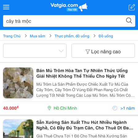
Trang Chủ
Mua sắm
Thực phẩm, đồ uống
Đồ uống
Lọc nâng cao
Bán Mủ Trôm Hòa Tan Tự Nhiên Thức Uống
Giải Nhiệt Không Thể Thiếu Cho Ngày Tết
Mủ Trôm Là Sản Phẩm Được Chiếc Xuất Từ Mủ Của
Cây Trôm, Cây Trôm Ở Vùng Đất Phan Rang Có Chất
Lượng Tốt Nhất Trong Các Loại Mủ Trôm. Mủ Trôm Có
Tác Dụng: Thanh Nhiệt, Kích Thích Tiêu Hóa, Mát Gan,
Lợi Tiểu, Nhuận Tràng, Tăng Cường Sinh Lực, Giúp C
₫
40.000
Hồ Chí Minh
>1 năm
Sẵn Xưởng Sản Xuất Thu Hút Nhiều Ngành
Nghề, Có Đầy Đủ Trạm Cân, Cho Thuê Dt Đa
Dạng
Giá Thuê Chưa Tới 1 Đô Cho Thuê Nhà Xưởng Sản