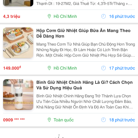
Thạnh Dt : 19-27M2, Giá Thuê Từ: 4,3Tr-5Tr/Tháng +
Phòng Có Ban Công Sạch, Thoáng, Nhà Vệ Sinh Riêng.
Nội Thất Sẵn: Giường+ Nệm, Máy Lạnh, Tủ Lạnh,...
4,3 triệu
Hồ Chí Minh
16 phút trước
Hộp Cơm Giữ Nhiệt Giúp Bữa Ăn Mang Theo
Dễ Dàng Hơn
Mang Theo Cơm Từ Nhà Giúp Bạn Chủ Động Hơn Trong
Những Ngày Đi Học, Đi Làm Hoặc Có Lịch Trình Bận
Rộn. Một Chiếc Hộp Cơm Giữ Nhiệt Phù Hợp Sẽ Giúp
Các Món Ăn Được Sắp Xếp Ngăn Nắp, Thuận Tiện
Mang Theo Và Sử Dụng Trong Ngày. Lựa Chọn Số Ngăn
₫
149.000
Hồ Chí Minh
17 phút trước
Phù...
Bình Giữ Nhiệt Chính Hãng Là Gì? Cách Chọn
Và Sử Dụng Hiệu Quả
Bình Giữ Nhiệt Chính Hãng Đang Trở Thành Lựa Chọn
Ưu Tiên Của Nhiều Người Nhờ Chất Lượng Đảm Bảo,
Khả Năng Giữ Nhiệt Ổn Định Và Độ An Toàn Cao Khi
Sử Dụng. Trong Bài Viết Này, Hãy Cùng Tìm Hiểu Lý Do
Nên Chọn Bình Giữ Nhiệt Chính Hãng, Cách Nhận
0909 *** ***
Toàn quốc
18 phút trước
Biết...