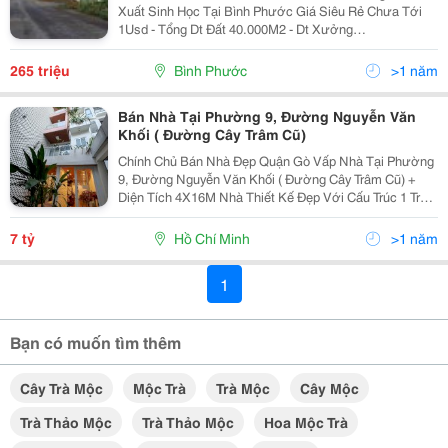
Xuất Sinh Học Tại Bình Phước Giá Siêu Rẻ Chưa Tới
1Usd - Tổng Dt Đất 40.000M2 - Dt Xưởng
13.600M2(Gần 1Hec4) Gồm 4 Phân Xưởng: Cho Thuê
Lẻ - Mỗi Xưởng 3400M2 - Văn Phòng 500M2 -Trạm Điện
265 triệu
Bình Phước
>1 năm
Chủ Hạ...
Bán Nhà Tại Phường 9, Đường Nguyễn Văn
Khối ( Đường Cây Trâm Cũ)
Chính Chủ Bán Nhà Đẹp Quận Gò Vấp Nhà Tại Phường
9, Đường Nguyễn Văn Khối ( Đường Cây Trâm Cũ) +
Diện Tích 4X16M Nhà Thiết Kế Đẹp Với Cấu Trúc 1 Trệt
3 Lầu Với 4 Phòng Ngủ Và 5 Wc, Có Sân Vườn, Sân
Thượng Trước Và Sau. + Nhà Xây Đẹp, Hiện Đại, Cây...
7 tỷ
Hồ Chí Minh
>1 năm
1
Bạn có muốn tìm thêm
Cây Trà Mộc
Mộc Trà
Trà Mộc
Cây Mộc
Trà Thảo Mộc
Trà Thảo Mộc
Hoa Mộc Trà