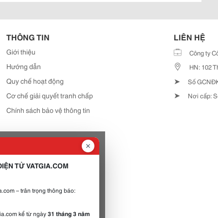
THÔNG TIN
LIÊN HỆ
Giới thiệu
Công ty C
Hướng dẫn
HN: 102 T
➤
Quy chế hoạt động
Số GCNĐKD
➤
Cơ chế giải quyết tranh chấp
Nơi cấp: S
Chính sách bảo vệ thông tin
IỆN TỬ VATGIA.COM
.com – trân trọng thông báo:
gia.com kể từ ngày
31 tháng 3 năm