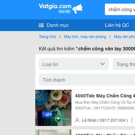
Danh mục
Liên hệ QC
Trang Chủ
Máy tính, máy văn phòng
Máy văn ph
Kết quả tìm kiếm
"chấm công vân tay 3000t
4000Tidc Máy Chấm Công 4
Mua Bán Máy Chấm Công Vâ Tay 4000
4000Tidc : 0917123472- 090845061
Mayvanphongminhtan.com Máy Chấm Công Vân Tay 3000T, 3000Tid, 3000Tid-
C, 3000T/
Lê Nhật ( 0917 207 004 )
Gò Vấp, Tp.hcm