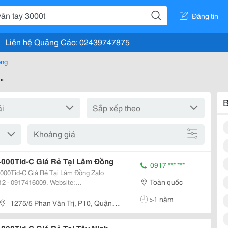
Đăng tin
Liên hệ Quảng Cáo: 02439747875
òng
"
B
Khoảng giá
000Tid-C Giá Rẻ Tại Lâm Đồng
0917 *** ***
Tid-C Giá Rẻ Tại Lâm Đồng Zalo
Toàn quốc
2 - 0917416009. Website:
>1 năm
Id, 4000T, 4000Tidc Máy Chấm Công Ronald Jack...
1275/5 Phan Văn Trị, P10, Quận