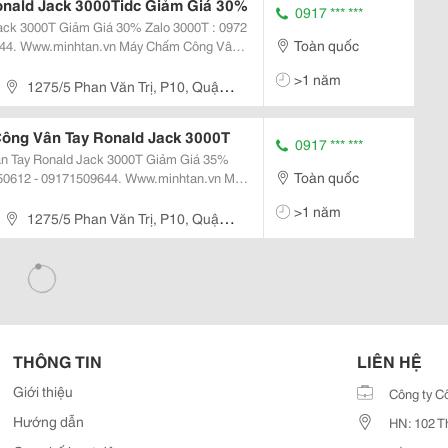
nald Jack 3000Tidc Giảm Giá 30%
0917 *** ***
Giảm Giá 30% Zalo 3000T : 0972
Toàn quốc
nhtan.vn Máy Chấm Công Vân
áy Chấm Công Vân Tay
>1 năm
0...
1275/5 Phan Văn Trị, P10, Quận
ông Vân Tay Ronald Jack 3000T
0917 *** ***
n Tay Ronald Jack 3000T Giảm Giá 35%
Toàn quốc
50612 - 09171509644. Www.minhtan.vn Máy
Tay + 30.000 Thẻ + Mã Số Máy Chấm
>1 năm
ên...
1275/5 Phan Văn Trị, P10, Quận
THÔNG TIN
LIÊN HỆ
Giới thiệu
Công ty C
Hướng dẫn
HN: 102 T