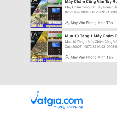
Máy Chấm Công Vân Tay Ro
Máy Chấm Công Vân Tay Ronald Jack 3000T 
82 92 93- 0908450612 - 09171509644. Www.mi
Tay 3000T : 4.200 Vân Tay + 30.000 Thẻ + Mã Số M
3000T : Có Bộ Nhớ Lên Đến 100.00
Máy Văn Phòng Minh Tân
Gò Vấp, Tp.hcm
Mua 10 Tặng 1 Máy Chấm C
Mua 10 Tặng 1 Máy Chấm Công Vâ
Zalo 3000T : 0972 82 92 93- 09084
Chấm Công Vân Tay 3000T : 4.200 Vân 
Công Vân Tay 3000T : Có Bộ Nhớ L
Máy Văn Phòng Minh Tân
Gò Vấp, Tp.hcm