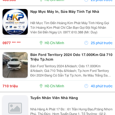
Thực Tế Về...
Nạp Mực Máy In, Sửa Máy Tính Tại Nhà
Hết Mực Tìm Đến Hoàng Kim Phát Máy Tính Hỏng Gọi
Tới Hoàng Kim Phát Chỉ Cần Bạn Gọi Đội Ngũ Nhân
Viên Sẽ Đến Ngay Lh: 0977.610.388 (Mr: Duy)
0977 *** ***
Hồ Chí Minh
25 phút trước
Bán Ford Territory 2024 Odo 17.000Km Giá 710
Triệu Tp.hcm
Bán Ford Territory 2024 &Ndash; Odo 17.000Km
&Ndash; Giá 710 Triệu &Ndash; Tp.hcm Ford Territory
Đời 2024 Đang Có Sẵn Tại Tp.hcm, Xe Màu Trắng Sang
Trọng, Ngoại Hình Hiện Đại, Phù Hợp Nhu Cầu Sử Dụng
Gia Đình, Đi Làm Hoặc Kinh Doanh Dịch Vụ. &Diams;...
710 triệu
Hồ Chí Minh
40 phút trước
Tuyển Nhân Viên Nhà Hàng
Nhà Hàng A Phát 17 Đc : 61 Trần Hưng Đạo,P.tăng Nhơn
Phú, Thủ Đức, Hcm Tuyển Dụng 1. Tổ Trưởng : 02 2.