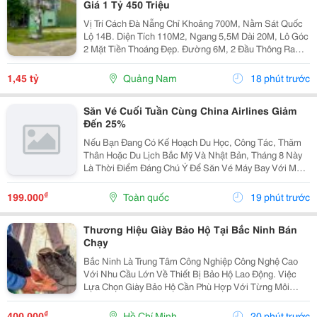
Giá 1 Tỷ 450 Triệu
Vị Trí Cách Đà Nẵng Chỉ Khoảng 700M, Nằm Sát Quốc
Lộ 14B. Diện Tích 110M2, Ngang 5,5M Dài 20M, Lô Góc
2 Mặt Tiền Thoáng Đẹp. Đường 6M, 2 Đầu Thông Ra
Quốc Lộ 14B Và Đt609, Di Chuyển Thuận Tiện. Khu Dân
Cư Đông Đúc, Nhà Cửa Hiện Hữu, Tiện Ích...
1,45 tỷ
Quảng Nam
18 phút trước
Săn Vé Cuối Tuần Cùng China Airlines Giảm
Đến 25%
Nếu Bạn Đang Có Kế Hoạch Du Học, Công Tác, Thăm
Thân Hoặc Du Lịch Bắc Mỹ Và Nhật Bản, Tháng 8 Này
Là Thời Điểm Đáng Chú Ý Để Săn Vé Máy Bay Với Mức
Giá Ưu Đãi. China Airlines Triển Khai Chương Trình Ưu
Đãi Cuối Tuần Giảm Đến 25% Cho Một Số Hành Trình...
₫
199.000
Toàn quốc
19 phút trước
Thương Hiệu Giày Bảo Hộ Tại Bắc Ninh Bán
Chạy
Bắc Ninh Là Trung Tâm Công Nghiệp Công Nghệ Cao
Với Nhu Cầu Lớn Về Thiết Bị Bảo Hộ Lao Động. Việc
Lựa Chọn Giày Bảo Hộ Cần Phù Hợp Với Từng Môi
Trường Làm Việc, Từ Cơ Khí, Sản Xuất Đến Phòng
Sạch, Điện Tử. Bài Viết Cung Cấp Những Thông Tin
₫
400.000
Hồ Chí Minh
20 phút trước