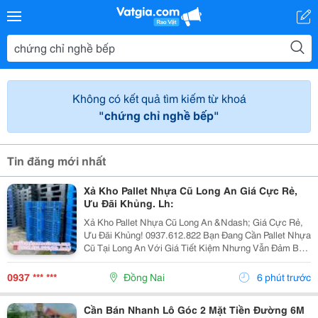
Không có kết quả tìm kiếm từ khoá
"chứng chỉ nghề bếp"
Tin đăng mới nhất
Xả Kho Pallet Nhựa Cũ Long An Giá Cực Rẻ,
Ưu Đãi Khủng. Lh:
Xả Kho Pallet Nhựa Cũ Long An &Ndash; Giá Cực Rẻ,
Ưu Đãi Khủng! 0937.612.822 Bạn Đang Cần Pallet Nhựa
Cũ Tại Long An Với Giá Tiết Kiệm Nhưng Vẫn Đảm Bảo
Chất Lượng? Đừng Bỏ Lỡ Chương Trình Xả Kho Số
Lượng Lớn Với Mức Giá Cực Ưu Đãi! ✅ Sản Phẩm...
0937 *** ***
Đồng Nai
6 phút trước
Cần Bán Nhanh Lô Góc 2 Mặt Tiền Đường 6M