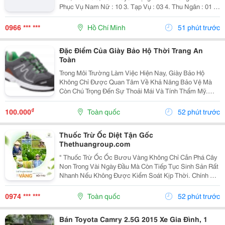
Phục Vụ Nam Nữ : 10 3. Tạp Vụ : 03 4. Thu Ngân : 01 5.
Tiếp Thực : 02 6. Tả Hổ : 02 Mức Lương + Phụ Cấp :
Thoả Thuận Khi Phỏng...
0966 *** ***
Hồ Chí Minh
51 phút trước
Đặc Điểm Của Giày Bảo Hộ Thời Trang An
Toàn
Trong Môi Trường Làm Việc Hiện Nay, Giày Bảo Hộ
Không Chỉ Được Quan Tâm Về Khả Năng Bảo Vệ Mà
Còn Chú Trọng Đến Sự Thoải Mái Và Tính Thẩm Mỹ.
Chính Vì Vậy, Giày Bảo Hộ Thời Trang An Toàn Đang Trở
Thành Lựa Chọn Được Nhiều Người Lao Động, Kỹ Sư
₫
100.000
Toàn quốc
52 phút trước
Và...
Thuốc Trừ Ốc Diệt Tận Gốc
Thethuangroup.com
" Thuốc Trừ Ốc Ốc Bươu Vàng Không Chỉ Cắn Phá Cây
Non Trong Vài Ngày Đầu Mà Còn Tiếp Tục Sinh Sản Rất
Nhanh Nếu Không Được Kiểm Soát Kịp Thời. Chính Vì
Vậy, Khi Tìm Kiếm Giải Pháp Phòng Trừ, Nhiều Bà Con
Thường Đặt Ra Một Mong Muốn Rất Rõ Ràng: Xử Lý...
0974 *** ***
Toàn quốc
52 phút trước
Bán Toyota Camry 2.5G 2015 Xe Gia Đình, 1