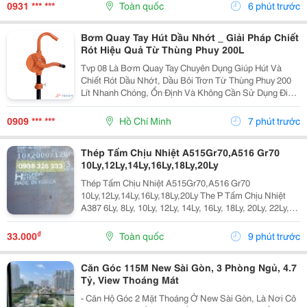
Skc (Đất Sản Xuất Kinh Doanh) Diện Tích Sử...
0931 *** ***
Toàn quốc
6 phút trước
Bơm Quay Tay Hút Dầu Nhớt _ Giải Pháp Chiết
Rót Hiệu Quả Từ Thùng Phuy 200L
Tvp 08 Là Bơm Quay Tay Chuyên Dụng Giúp Hút Và
Chiết Rót Dầu Nhớt, Dầu Bôi Trơn Từ Thùng Phuy 200
Lít Nhanh Chóng, Ổn Định Và Không Cần Sử Dụng Điện.
Thân Bơm Được Đúc Bằng Gang Chịu Lực , Kết Hợp
Cơ Chế Quay Tay 360&Deg; Giúp Vận Hành Nhẹ Nhàng,
0909 *** ***
Hồ Chí Minh
7 phút trước
Bền...
Thép Tấm Chịu Nhiệt A515Gr70,A516 Gr70
10Ly,12Ly,14Ly,16Ly,18Ly,20Ly
Thép Tấm Chịu Nhiệt A515Gr70,A516 Gr70
10Ly,12Ly,14Ly,16Ly,18Ly,20Ly The ́P Tấm Chịu Nhiệt
A387 6Ly, 8Ly, 10Ly, 12Ly, 14Ly, 16Ly, 18Ly, 20Ly, 22Ly,
25Ly, 30Ly, 35Ly Thép Tấm Chịu Nhiệt ,16Mo3,13Crmo
4-5 A515 Gr70 A387 6Ly, 8Ly,...
₫
33.000
Toàn quốc
9 phút trước
Căn Góc 115M New Sài Gòn, 3 Phòng Ngủ, 4.7
Tỷ, View Thoáng Mát
- Căn Hộ Góc 2 Mặt Thoáng Ở New Sài Gòn, Là Nơi Cô