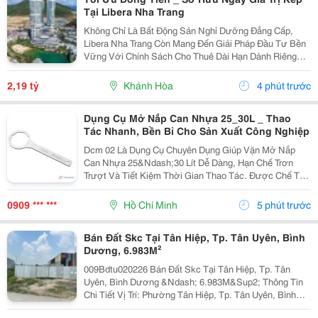
Tại Libera Nha Trang
Không Chỉ Là Bất Động Sản Nghỉ Dưỡng Đẳng Cấp,
Libera Nha Trang Còn Mang Đến Giải Pháp Đầu Tư Bền
Vững Với Chính Sách Cho Thuê Dài Hạn Dành Riêng
Cho Chủ Sở Hữu Sanhome, Paramount Và Vega Alora
Residences ✨ Chính Sách Hấp Dẫn: Sanhome: Thu
2,19 tỷ
Khánh Hòa
4 phút trước
Nhập Ước...
Dụng Cụ Mở Nắp Can Nhựa 25_30L _ Thao
Tác Nhanh, Bền Bỉ Cho Sản Xuất Công Nghiệp
Dcm 02 Là Dụng Cụ Chuyên Dụng Giúp Vặn Mở Nắp
Can Nhựa 25&Ndash;30 Lít Dễ Dàng, Hạn Chế Trơn
Trượt Và Tiết Kiệm Thời Gian Thao Tác. Được Chế Tạo
Từ Thép Xi Mạ Chống Gỉ , Sản Phẩm Có Độ Bền Cao,
Phù Hợp Sử Dụng Thường Xuyên Trong Nhà Máy Và
0909 *** ***
Hồ Chí Minh
5 phút trước
Kho Hóa...
Bán Đất Skc Tại Tân Hiệp, Tp. Tân Uyên, Bình
Dương, 6.983M²
009Bdtu020226 Bán Đất Skc Tại Tân Hiệp, Tp. Tân
Uyên, Bình Dương &Ndash; 6.983M&Sup2; Thông Tin
Chi Tiết Vị Trí: Phường Tân Hiệp, Tp. Tân Uyên, Bình
Dương. Tổng Diện Tích Đất: 6.983M&Sup2; Loại Đất: