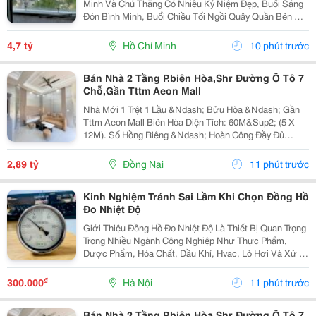
Minh Và Chú Thắng Có Nhiều Kỷ Niệm Đẹp, Buổi Sáng
Đón Bình Minh, Buổi Chiều Tối Ngồi Quây Quần Bên Gia
Đình. Nay Chuẩn Bị Sang Ở Căn Biệt Thự Nên Đành
Gửi Gắm Căn Hộ Này Lại Với Giá 4.7 Tỷ - Căn Hộ...
4,7 tỷ
Hồ Chí Minh
10 phút trước
Bán Nhà 2 Tầng P.biên Hòa,Shr Đường Ô Tô 7
Chỗ,Gần Tttm Aeon Mall
Nhà Mới 1 Trệt 1 Lầu &Ndash; Bửu Hòa &Ndash; Gần
Tttm Aeon Mall Biên Hòa Diện Tích: 60M&Sup2; (5 X
12M). Sổ Hồng Riêng &Ndash; Hoàn Công Đầy Đủ
&Ndash; Hỗ Trợ Vay Ngân Hàng Đến 80%. Đường Ô Tô
7 Chỗ Vào Tận Nhà Công Năng:1 Trệt 1 Lầu: 3 Phòng...
2,89 tỷ
Đồng Nai
11 phút trước
Kinh Nghiệm Tránh Sai Lầm Khi Chọn Đồng Hồ
Đo Nhiệt Độ
Giới Thiệu Đồng Hồ Đo Nhiệt Độ Là Thiết Bị Quan Trọng
Trong Nhiều Ngành Công Nghiệp Như Thực Phẩm,
Dược Phẩm, Hóa Chất, Dầu Khí, Hvac, Lò Hơi Và Xử Lý
Nước. Tuy Nhiên, Không Phải Loại Đồng Hồ Đo Nhiệt
Độ Chân Sau Nào Cũng Phù Hợp Với Mọi Môi Trường...
₫
300.000
Hà Nội
11 phút trước
Bán Nhà 2 Tầng P.biên Hòa,Shr Đường Ô Tô 7