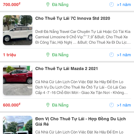
Năm,Hợp Đồng Lâu Dài ️ ✔️- Giá Cả Cạnh Tranh . ✔️-...
₫
700.000
Đà Nẵng
>1 năm
Cho Thuê Tự Lái 7C Innova Std 2020
Dvdl Đà Nẵng Travel Car Chuyên Tự Lái Hoặc Có Tài Kia
Carnival Limosine 9 Chỗ Vip ̣̂ ̂́ ̂ ́ 7,9 ̂̉ &Bull; Cho Thuê Xe
Đi Công Tác,Hội Nghị ... &Bull; Cho Thuê Xe Đi Du Lịch ,
Tour City... &Bull; Dịch Vụ Đón - Tiễn Sân Bay Ký Hợp
Đồng...
1 triệu
Đà Nẵng
>1 năm
Cho Thuê Tự Lái Mazda 2 2021
Cả Nhà Cứ Lên Lịch Còn Việc Đặt Xe Hãy Để Em Lo
Dịch Vụ Du Lịch Cho Thuê Xe Ôtô Tự Lái - Có Lái Cao
Cấp 4 -7 -16 Chỗ Đời Mới - Giao Xe Tận Nơi - Không
Tính Phí Rửa Xe - Xe Luôn Luôn Sạch Sẽ Khi Giao Cho
Khách - Phục Vụ 24/24 -...
₫
600.000
Đà Nẵng
>1 năm
Đơn Vị Cho Thuê Tự Lái - Hợp Đồng Du Lịch
Giá Rẻ
Cả Nhà Cứ Lên Lịch Còn Việc Đặt Xe Hãy Để Em Lo