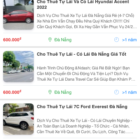
Cho Thuê Tự Lái Và Có Lái Hyundai Accent
2022
Dịch Vụ Cho Thuê Xe Tự Lái Đà Nẵng Giá Rẻ (4-7 Chỗ)
Xe Nhà Em Vẫn Chạy Đều Nha Quý Khách Ơi!!!! Chỉ
Cần Quý Khách Gọi, Đi Xa Hay Gần Vẫn Phục Vụ 24/24
Đưa Đón Nội/Ngoại Thành Đà Nẵng Và Các Tỉnh Đưa
Đón Sân Bay Tham Quan Du Lịch, Đi Chùa...
₫
600.000
Đà Nẵng
>1 năm
Cho Thuê Tự Lái - Có Lái Đà Nẵng Giá Tốt
Hành Trình Chủ Động &Ndash; Giá Rẻ Bất Ngờ! Bạn
Cần Một Chuyến Đi Chủ Động Và Tiện Lợi? Dịch Vụ
Thuê Xe Tự Lái Dana Travel Car Sẽ Giúp Bạn Khám Phá
Hành Trình Không Giới Hạn Với Mức Giá Cực Hạt Dẻ!
Ưu Đãi Đặc Biệt Chỉ Từ #500K/Ngày &Ndash; Tiết...
₫
600.000
Đà Nẵng
>1 năm
Cho Thuê Tự Lái 7C Ford Everest Đà Nẵng
Dịch Vụ Cho Thuê Xe Tự Lái - Có Lái Chuyên Nghiệp -
An Toàn Bạn Là Doanh Nghiệp - Tổ Chức - Cá Nhân,
Cần Thuê Xe Về Quê, Đi Cưới, Du Lịch, Công Tác...
Bạn Cần Một Đơn Vị Cho Thuê Xe Uy Tín, An Toàn Hãy