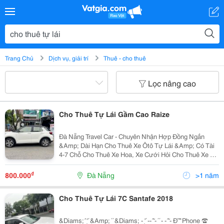
Trang Chủ
Dịch vụ, giải trí
Thuê - cho thuê
Lọc nâng cao
Cho Thuê Tự Lái Gầm Cao Raize
Đà Nẵng Travel Car - Chuyên Nhận Hợp Đồng Ngắn
&Amp; Dài Hạn Cho Thuê Xe Ôtô Tự Lái &Amp; Có Tài
4-7 Chỗ Cho Thuê Xe Hoa, Xe Cưới Hỏi Cho Thuê Xe Du
Lịch 16 - 45 Chỗ Chuyên Đưa Đón Sân Bay 4 - 16 Chỗ,
Đi Tour City, Sự Kiện,... Chuyên Cho...
₫
800.000
Đà Nẵng
>1 năm
Cho Thuê Tự Lái 7C Santafe 2018
&Diams;️ ̂ ̛̣ ́ &Amp; ́ ́ &Diams;️ - ̛̣ ́ -- ̂̃ - ́ ́ - - ̂̃ - Đ́ ̂̃ ̂ Phone ☎