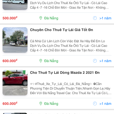
Dịch Vụ Du Lịch Cho Thuê Xe Ôtô Tự Lái - Có Lái Cao
Cấp 4 -7 -16 Chỗ Đời Mới - Giao Xe Tận Nơi - Không
Tính Phí Rửa Xe - Xe Luôn Luôn Sạch Sẽ Khi Giao Cho
Khách - Phục Vụ 24/24 -...
₫
500.000
Đà Nẵng
>1 năm
Chuyên Cho Thuê Tự Lái Giá Tốt Đn
Cả Nhà Cứ Lên Lịch Còn Việc Đặt Xe Hãy Để Em Lo
Dịch Vụ Du Lịch Cho Thuê Xe Ôtô Tự Lái - Có Lái Cao
Cấp 4 -7 -16 Chỗ Đời Mới - Giao Xe Tận Nơi - Không
Tính Phí Rửa Xe - Xe Luôn Luôn Sạch Sẽ Khi Giao Cho
Khách - Phục Vụ 24/24 -...
₫
600.000
Đà Nẵng
>1 năm
Cho Thuê Tự Lái Dòng Mazda 2 2021 Đn
⭐️✨#Thuê_Xe_Tự_Lái_Có_Lái_Đà_Nẵng✨ ⛔️Cần
Phương Tiện Di Chuyển Thuận Tiện,Nhanh Gọn Lẹ,Hãy
Đến Với Đà Nẵng Travel Car. Cho Thuê Xe Tự Lái Có Lái
Từ 4 -5 - 7-16 Đến 45 Chỗ (Xe Đời Cao, Số Sàn Và Số
Tự Động) ▶️ Cam Kết " Rẻ, Chất Lượng, Uy Tín "...
₫
600.000
Đà Nẵng
>1 năm