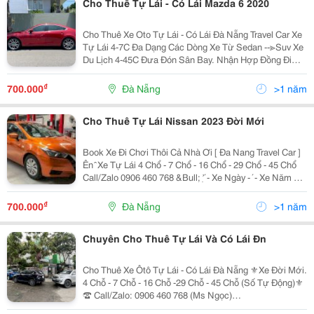
Cho Thuê Tự Lái - Có Lái Mazda 6 2020
Cho Thuê Xe Oto Tự Lái - Có Lái Đà Nẵng Travel Car Xe
Tự Lái 4-7C Đa Dạng Các Dòng Xe Từ Sedan --≫Suv Xe
Du Lịch 4-45C Đưa Đón Sân Bay. Nhận Hợp Đồng Đi
Tỉnh - Đi Tour Tham Quan Du Lịch, Thăm Hỏi. Thuê Xe
Đi Công Tác Theo Ngày Hoặc...
₫
700.000
Đà Nẵng
>1 năm
Cho Thuê Tự Lái Nissan 2023 Đời Mới
Book Xe Đi Chơi Thôi Cả Nhà Ơi [ Đa Nang Travel Car ]
Ên ̂ Xe Tự Lái 4 Chổ - 7 Chổ - 16 Chổ - 29 Chổ - 45 Chổ
Call/Zalo 0906 460 768 &Bull; ̛̣ ́ - Xe Ngày - ́ - Xe Năm Ủ
Ục ̣ - Đơn Ản Đ̛̀ ̛́ 20-4 ̂ ̆ ́ ̂́ ̂̀ ̂ ̛́ ̣ ̂ ́ ̣̂ Tận Nơi...
₫
700.000
Đà Nẵng
>1 năm
Chuyên Cho Thuê Tự Lái Và Có Lái Đn
Cho Thuê Xe Ôtô Tự Lái - Có Lái Đà Nẵng ⚜️Xe Đời Mới.
4 Chỗ - 7 Chỗ - 16 Chỗ -29 Chỗ - 45 Chỗ (Số Tự Động)⚜️
☎️ Call/Zalo: 0906 460 768 (Ms Ngọc)
➖➖➖➖➖➖➖➖➖➖➖➖➖➖➖➖ ✔️- Nhận Thuê Theo Tháng-