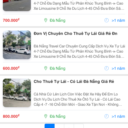
4-7 Chỗ Đa Dạng Mẫu Từ Phân Khúc Trung Bình -≫ Cao
Xe Limousine 9 Chỗ Xe Du Lịch 4-45 Chỗ Đưa Đón Sân
Bay. Nhận Hợp Đồng Đi Tour. Thuê Xe Đi Công Tác Theo
Ngày Hoặc Tháng Nhận Chạy...
₫
700.000
Đà Nẵng
>1 năm
Đơn Vị Chuyên Cho Thuê Tự Lái Giá Rẻ Đn
Đà Nẵng Travel Car Chuyên Cung Cấp Dịch Vụ Xe Tự Lái
4-7 Chỗ Đa Dạng Mẫu Từ Phân Khúc Trung Bình -≫ Cao
Xe Limousine 9 Chỗ Xe Du Lịch 4-45 Chỗ Đưa Đón Sân
Bay. Nhận Hợp Đồng Đi Tour. Thuê Xe Đi Công Tác Theo
Ngày Hoặc Tháng Nhận Chạy...
₫
600.000
Đà Nẵng
>1 năm
Cho Thuê Tự Lái - Có Lái Đà Nẵng Giá Rẻ
Cả Nhà Cứ Lên Lịch Còn Việc Đặt Xe Hãy Để Em Lo
Dịch Vụ Du Lịch Cho Thuê Xe Ôtô Tự Lái - Có Lái Cao
Cấp 4 -7 -16 Chỗ Đời Mới - Giao Xe Tận Nơi - Không
Tính Phí Rửa Xe - Xe Luôn Luôn Sạch Sẽ Khi Giao Cho
Khách - Phục Vụ 24/24 -...
₫
800.000
Đà Nẵng
>1 năm