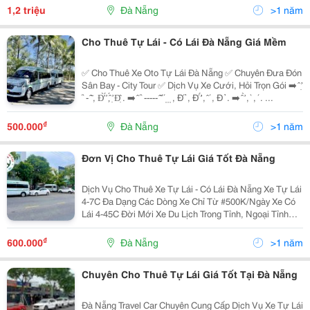
Liên Hệ Ngay Dana Travel Car - Đơn Vị...
1,2 triệu
Đà Nẵng
>1 năm
Cho Thuê Tự Lái - Có Lái Đà Nẵng Giá Mềm
✅ Cho Thuê Xe Oto Tự Lái Đà Nẵng ✅ Chuyên Đưa Đón
Sân Bay - City Tour ✅ Dịch Vụ Xe Cưới, Hỏi Trọn Gói ➡️ ̂ ̛̣ ́
́ ̀ - ̂̃ , Đ̛̀ ̛́ ,̂́ ̛̣ Đ̣̂ . ➡️ ̂ ́ ̀ ----- ̂̃ ́ ́ ̣ ̣ ̣ , Đ́ ̉ , Đ́ ̛̛́ , ̂ ́ , Đ ̉ . ➡️ ̂ ̛̀ , ̀ , ́ . ...
₫
500.000
Đà Nẵng
>1 năm
Đơn Vị Cho Thuê Tự Lái Giá Tốt Đà Nẵng
Dịch Vụ Cho Thuê Xe Tự Lái - Có Lái Đà Nẵng Xe Tự Lái
4-7C Đa Dạng Các Dòng Xe Chỉ Từ #500K/Ngày Xe Có
Lái 4-45C Đời Mới Xe Du Lịch Trong Tỉnh, Ngoại Tỉnh
Đưa Đón Sân Bay Xe Hoa, Xe Cưới, Xe Công Tác, Tiếp
Khách Đặc...
₫
600.000
Đà Nẵng
>1 năm
Chuyên Cho Thuê Tự Lái Giá Tốt Tại Đà Nẵng
Đà Nẵng Travel Car Chuyên Cung Cấp Dịch Vụ Xe Tự Lái