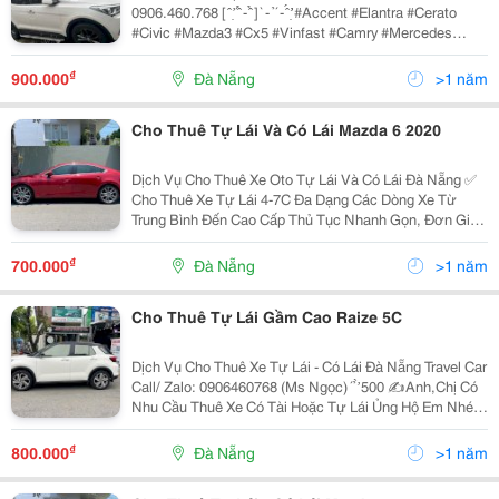
0906.460.768 [ ̂ ̛̣ ́ ̂̉ - ̂̉ ] ̀ - ̉ ́ - ̂́ ̛̛̣ #Accent #Elantra #Cerato
#Civic #Mazda3 #Cx5 #Vinfast #Camry #Mercedes
#Innova #Xpander #Santafe...
₫
900.000
Đà Nẵng
>1 năm
Cho Thuê Tự Lái Và Có Lái Mazda 6 2020
Dịch Vụ Cho Thuê Xe Oto Tự Lái Và Có Lái Đà Nẵng ✅
Cho Thuê Xe Tự Lái 4-7C Đa Dạng Các Dòng Xe Từ
Trung Bình Đến Cao Cấp Thủ Tục Nhanh Gọn, Đơn Giản
Hỗ Trợ Giao Xe Tận Nơi Bảo Hiểm Đầy Đủ Xe Luôn
Được Vệ Sinh Sạch Sẽ ✅ Cho Thuê Xe Du Lịch...
₫
700.000
Đà Nẵng
>1 năm
Cho Thuê Tự Lái Gầm Cao Raize 5C
Dịch Vụ Cho Thuê Xe Tự Lái - Có Lái Đà Nẵng Travel Car
Call/ Zalo: 0906460768 (Ms Ngọc) ́ ̉ ̛̀ 500 ✍Anh,Chị Có
Nhu Cầu Thuê Xe Có Tài Hoặc Tự Lái Ủng Hộ Em Nhé
✔️Nhận Chạy Hợp Đồng, Đưa Đón Khách Đi Các Tỉnh.
✔️Bên Em Chuyên Cho Thuê Nhiều...
₫
800.000
Đà Nẵng
>1 năm