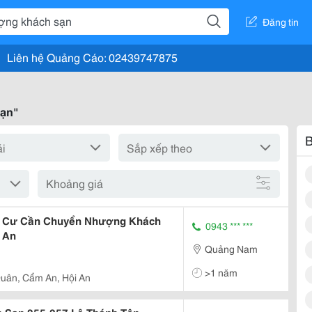
Đăng tin
Liên hệ Quảng Cáo: 02439747875
sạn"
B
Khoảng giá
h Cư Cần Chuyển Nhượng Khách
0943 *** ***
 An
Quảng Nam
>1 năm
uân, Cẩm An, Hội An