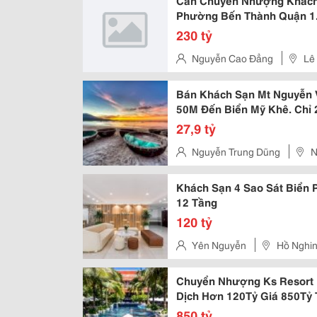
Cần Chuyển Nhượng Khách
Phường Bến Thành Quận 1
230 tỷ
Nguyễn Cao Đẳng
Lê
Bán Khách Sạn Mt Nguyễn 
50M Đến Biển Mỹ Khê. Chỉ 
27,9 tỷ
Nguyễn Trung Dũng
N
Khách Sạn 4 Sao Sát Biển
12 Tầng
120 tỷ
Yên Nguyễn
Hồ Nghin
Chuyển Nhượng Ks Resort 
Dịch Hơn 120Tỷ Giá 850Tỷ T
850 tỷ