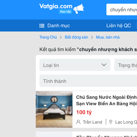
Danh mục
Liên hệ QC
Trang Chủ
Bất động sản
Mua, bán nhà
Kết quả tìm kiếm
"chuyển nhượng khách 
Chủ Sang Nước Ngoài Địn
Sạn View Biển An Bàng Hội
100 tỷ
Trần Land
Lạc Long Q