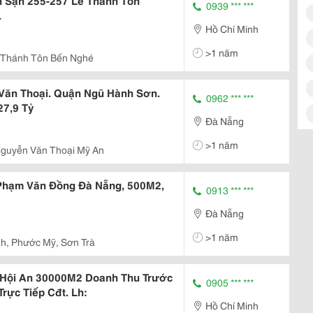
 Sạn 255-257 Lê Thánh Tôn
0939 *** ***
.
Hồ Chí Minh
>1 năm
 Thánh Tôn Bến Nghé
Văn Thoại. Quận Ngũ Hành Sơn.
0962 *** ***
27,9 Tỷ
Đà Nẵng
>1 năm
guyễn Văn Thoại Mỹ An
 Phạm Văn Đồng Đà Nẵng, 500M2,
0913 *** ***
Đà Nẵng
>1 năm
h, Phước Mỹ, Sơn Trà
Hội An 30000M2 Doanh Thu Trước
0905 *** ***
rực Tiếp Cđt. Lh:
Hồ Chí Minh