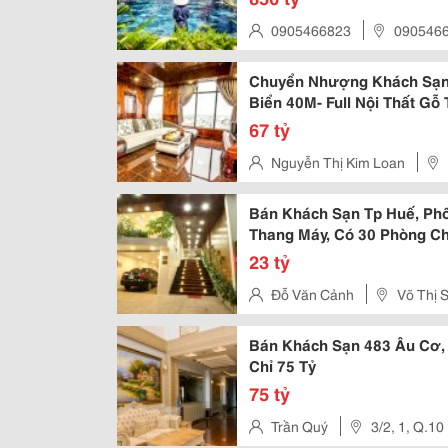
0905466823
090546
Chuyển Nhượng Khách Sạn 
Biển 40M- Full Nội Thất Gỗ
67 tỷ
Nguyễn Thị Kim Loan
Bán Khách Sạn Tp Huế, Phố
Thang Máy, Có 30 Phòng Ch
23 tỷ
Đỗ Văn Cảnh
Võ Thị 
Bán Khách Sạn 483 Âu Cơ, 
Chỉ 75 Tỷ
75 tỷ
Trần Quý
3/2, 1, Q.10