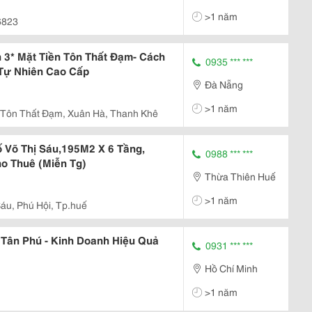
>1 năm
6823
3* Mặt Tiền Tôn Thất Đạm- Cách
0935 *** ***
 Tự Nhiên Cao Cấp
Đà Nẵng
>1 năm
Tôn Thất Đạm, Xuân Hà, Thanh Khê
 Võ Thị Sáu,195M2 X 6 Tầng,
0988 *** ***
o Thuê (Miễn Tg)
Thừa Thiên Huế
>1 năm
Sáu, Phú Hội, Tp.huế
Tân Phú - Kinh Doanh Hiệu Quả
0931 *** ***
Hồ Chí Minh
>1 năm