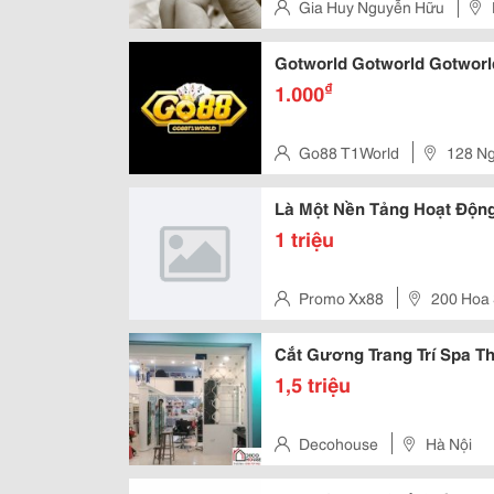
Gia Huy Nguyễn Hữu
Gotworld Gotworld Gotworl
₫
1.000
Go88 T1World
128 Ng
Thành, Quận 1, Tp. Hồ Chí Min
Là Một Nền Tảng Hoạt Độn
1 triệu
Promo Xx88
200 Hoa
Cắt Gương Trang Trí Spa T
1,5 triệu
Decohouse
Hà Nội