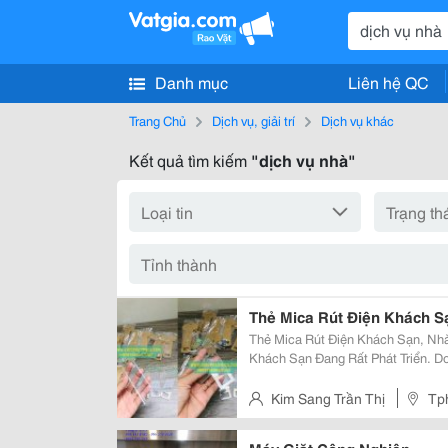
Danh mục
Liên hệ QC
Trang Chủ
Dịch vụ, giải trí
Dịch vụ khác
Kết quả tìm kiếm
"dịch vụ nhà"
Thẻ Mica Rút Điện Khách Sạ
Thẻ Mica Rút Điện Khách Sạn, Nhà Nghỉ, Hotel Ngày N
Khách Sạn Đang Rất Phát Triển. 
&Ndash; Khách Sạn Tại Tphcm Lu
Www.sieuphammica.com Chuyên G
Kim Sang Trần Thị
Tp