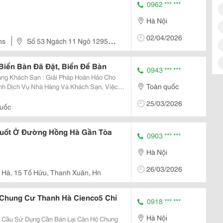
0962 *** ***
Hà Nội
02/04/2026
ns
Số 53 Ngách 11 Ngõ 1295
, Q Hoàng Mai, Tp Hà Nội
 Biển Bàn Đã Đặt, Biển Để Bàn
0943 *** ***
àng Khách Sạn : Giải Pháp Hoàn Hảo Cho
Toàn quốc
 Là Vô Cùng Quan Trọng. Biển Reserved
25/03/2026
Không...
uốc
Suốt Ở Đường Hồng Hà Gần Tòa
0903 *** ***
Hà Nội
26/03/2026
 Hà, 15 Tố Hữu, Thanh Xuân, Hn
Chung Cư Thanh Hà Cienco5 Chỉ
0918 *** ***
Hà Nội
u Cầu Sử Dụng Cần Bán Lại Căn Hộ Chung