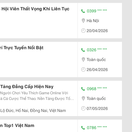
ội Viên Thất Vọng Khi Liên Tục
0399 *** ***
Hà Nội
20/04/2026
í Trực Tuyến Nổi Bật
0326 *** ***
Toàn quốc
26/04/2026
 Tảng Đẳng Cấp Hiện Nay
0968 *** ***
Người Chơi Yêu Thích Game Online Với
Toàn quốc
 Và Cá Cược Thể Thao. Nền Tảng Được Tối
Và Tích Hợp Nhiều Tính Năng Hiện Đại.
07/05/2026
h Vụ Nhằm...
Lộ Đức, Hố Nai, Đồng Nai, Việt Nam
n Top1 Việt Nam
0786 *** ***