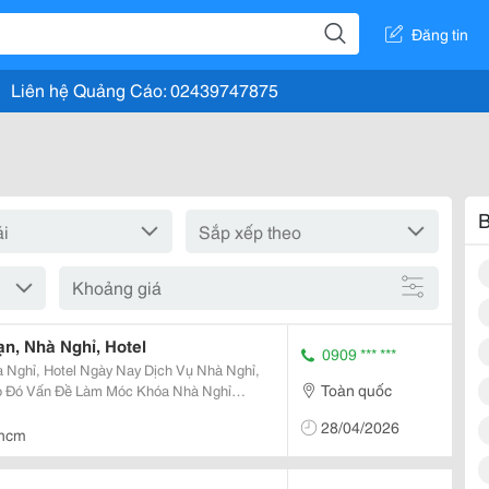
Đăng tin
Liên hệ Quảng Cáo: 02439747875
B
Khoảng giá
n, Nhà Nghỉ, Hotel
0909 *** ***
ay Dịch Vụ Nhà Nghỉ,
Toàn quốc
Do Đó Vấn Đề Làm Móc Khóa Nhà Nghỉ
ôn Là Vấn Đề Mà Khách Hàng Tìm Kiếm.
28/04/2026
ia Làm Móc...
hcm