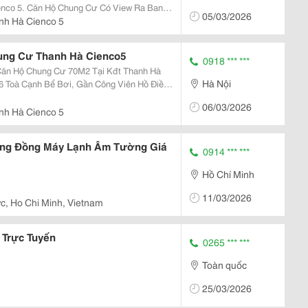
ienco 5. Căn Hộ Chung Cư Có View Ra Ban
05/03/2026
iện Ích, Dịch Vụ Nhất, Chỉ Các Hồ Điều Hoà
nh Hà Cienco 5
...
ung Cư Thanh Hà Cienco5
0918 *** ***
 Căn Hộ Chung Cư 70M2 Tại Kđt Thanh Hà
Hà Nội
6 Toà Cạnh Bể Bơi, Gần Công Viên Hồ Điều
à Nhiều Tiện Ích, Dịch Vụ Nhất Kđt. Diện
06/03/2026
nh Hà Cienco 5
Ống Đồng Máy Lạnh Âm Tường Giá
0914 *** ***
Hồ Chí Minh
11/03/2026
c, Ho Chi Minh, Vietnam
í Trực Tuyến
0265 *** ***
Toàn quốc
25/03/2026