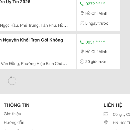
ức Uy Tín 2026
0372 *** ***
Hồ Chí Minh
5 ngày trước
 Ngọc Hầu, Phú Trung, Tân Phú, Hồ
n Nguyên Khối Trọn Gói Không
0931 *** ***
Hồ Chí Minh
20 giờ trước
 Văn Đồng, Phường Hiệp Bình Chánh,
THÔNG TIN
LIÊN HỆ
Giới thiệu
Công ty C
Hướng dẫn
HN: 102 T