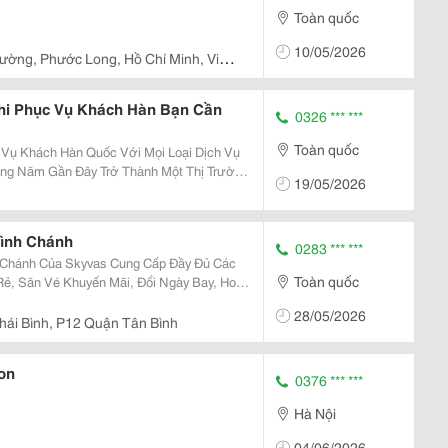
Toàn quốc
10/05/2026
ường, Phước Long, Hồ Chí Minh, Việt
hi Phục Vụ Khách Hàn Bạn Cần
0326 *** ***
Toàn quốc
 Vụ Khách Hàn Quốc Với Mọi Loại Dịch Vụ
19/05/2026
g Việt Nam Du Lịch Đến Sử Dụng Các Loại
..
Bình Chánh
0283 *** ***
h Chánh Của Skyvas Cung Cấp Đầy Đủ Các
Toàn quốc
Rẻ, Săn Vé Khuyến Mãi, Đổi Ngày Bay, Hoàn
ch Trình Phù Hợp Cho Từng Khách Hàng. Nếu
28/05/2026
áy...
ái Bình, P12 Quận Tân Bình
on
0376 *** ***
Hà Nội
04/06/2026