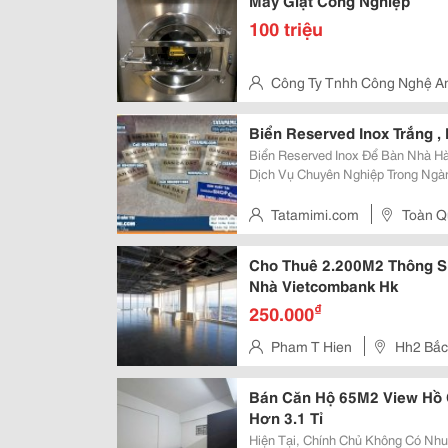
Máy Giặt Công Nghiệp
100 triệu
Công Ty Tnhh Công Nghệ A
Đường Giải Phóng, P Thịnh Liệt
Biển Reserved Inox Trắng ,
Biển Reserved Inox Để Bàn Nhà H
Dịch Vụ Chuyên Nghiệp Trong Ngành Dịch Vụ Nhà Hàng Và Khách Sạn, Việc
Tạo Ấn Tượng Tốt Với Khách Hàng
Inox Để Bàn Nhà Hàng Khách Sạn 
Tatamimi.com
Toàn Q
Cho Thuê 2.200M2 Thông 
Nhà Vietcombank Hk
₫
250.000
Pham T Hien
Hh2 Bắc
Bán Căn Hộ 65M2 View Hồ 
Hơn 3.1 Tỉ
Hiện Tại, Chính Chủ Không Có Nh