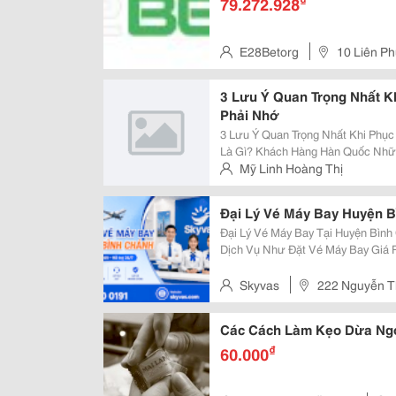
79.272.928
E28Betorg
10 Liên Ph
Nam
3 Lưu Ý Quan Trọng Nhất K
Phải Nhớ
3 Lưu Ý Quan Trọng Nhất Khi Phục
Là Gì? Khách Hàng Hàn Quốc Những Năm Gần Đây Trở Thành Một Thị Trường
Rất Sôi Động Từ Lượng Khách San
Mỹ Linh Hoàng Thị
Hình Dịch Vụ Như Spa, Nhà Hàng,.
Đại Lý Vé Máy Bay Huyện 
Đại Lý Vé Máy Bay Tại Huyện Bìn
Dịch Vụ Như Đặt Vé Máy Bay Giá 
Vé, Hỗ Trợ Hành Lý Và Tư Vấn Lị
Các Bạn Đang Quan Tâm Đến Vé M
Skyvas
222 Nguyễn Th
Các Cách Làm Kẹo Dừa Ng
₫
60.000