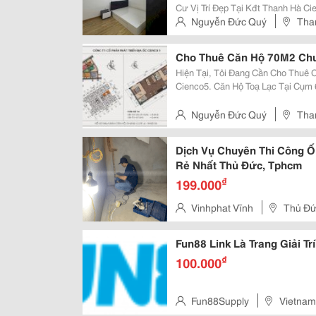
Cư Vị Trí Đẹp Tại Kđt Thanh Hà C
Công Hồ Điều Hoà, Là Cụm Nhiều T
Nguyễn Đức Quý
Tha
Vài Bước Chân, Gần Sân Bóng, Bể
Cho Thuê Căn Hộ 70M2 Ch
Hiện Tại, Tôi Đang Cần Cho Thuê
Cienco5. Căn Hộ Toạ Lạc Tại Cụm 
Hoà, Trường Học&Hellip; Cụm Toà Nh
Tích: 70M 2 &Ndash; Thiết Kế:...
Nguyễn Đức Quý
Tha
Dịch Vụ Chuyên Thi Công 
Rẻ Nhất Thủ Đức, Tphcm
₫
199.000
Vinhphat Vĩnh
Thủ Đứ
Fun88 Link Là Trang Giải Tr
₫
100.000
Fun88Supply
Vietnam