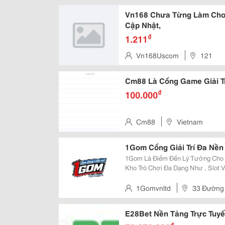
Vn168 Chưa Từng Làm Cho H
Cập Nhật,
₫
1.211
Vn168Uscom
121
Cm88 Là Cổng Game Giải Tr
₫
100.000
Cm88
Vietnam
1Gom Cổng Giải Trí Đa Nền
1Gom Là Điểm Đến Lý Tưởng Cho 
Kho Trò Chơi Đa Dạng Như , Slot
Ưu Tốc Độ, Giao Diện Dễ Sử Dụng 
1Gom Không Ngừng Nâng Cấp Dịc
1Gomvnltd
33 Đường 
E28Bet Nền Tảng Trực Tuyế
₫