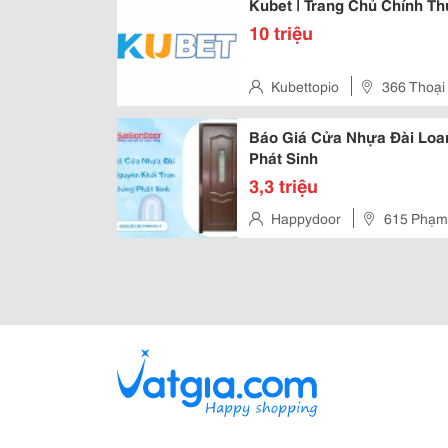
Kubet | Trang Chủ Chính Th
10 triệu
Kubettopio
366 Thoại
Chí Minh, Việt Nam
Báo Giá Cửa Nhựa Đài Loa
Phát Sinh
3,3 triệu
Happydoor
615 Phạm
Tp Thủ Đức, Hồ Chí Minh