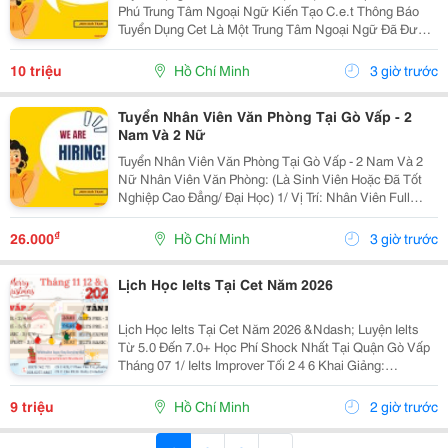
Phú Trung Tâm Ngoại Ngữ Kiến Tạo C.e.t Thông Báo
Tuyển Dụng Cet Là Một Trung Tâm Ngoại Ngữ Đã Được
Thành Lập 16 Năm Chuyên Về Chương Trình Anh Văn
Học Thuật Ielts &Ndash; Toefl Ibt. Trung Tâm...
10 triệu
Hồ Chí Minh
3 giờ trước
Tuyển Nhân Viên Văn Phòng Tại Gò Vấp - 2
Nam Và 2 Nữ
Tuyển Nhân Viên Văn Phòng Tại Gò Vấp - 2 Nam Và 2
Nữ Nhân Viên Văn Phòng: (Là Sinh Viên Hoặc Đã Tốt
Nghiệp Cao Đẳng/ Đại Học) 1/ Vị Trí: Nhân Viên Full
Time (2 Nam 2 Nữ) Ca Làm: 13:00 Đến 21:00 (1 Tháng
Được Nghỉ Phép 1 Ngày, Và Hưởng Các Ngày...
₫
26.000
Hồ Chí Minh
3 giờ trước
Lịch Học Ielts Tại Cet Năm 2026
Lịch Học Ielts Tại Cet Năm 2026 &Ndash; Luyện Ielts
Từ 5.0 Đến 7.0+ Học Phí Shock Nhất Tại Quận Gò Vấp
Tháng 07 1/ Ielts Improver Tối 2 4 6 Khai Giảng:
13/07/2026 Khung Giờ: 18:00 Đến 21:00 Học Phí Ưu Đãi
5% Khi Đăng Ký 2/ Ielts...
9 triệu
Hồ Chí Minh
2 giờ trước