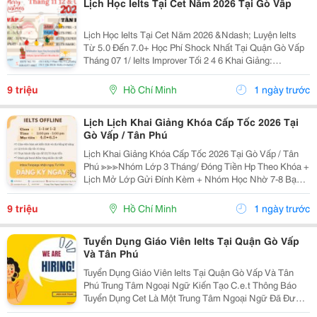
Lịch Học Ielts Tại Cet Năm 2026 Tại Gò Vấp
Lịch Học Ielts Tại Cet Năm 2026 &Ndash; Luyện Ielts
Từ 5.0 Đến 7.0+ Học Phí Shock Nhất Tại Quận Gò Vấp
Tháng 07 1/ Ielts Improver Tối 2 4 6 Khai Giảng:
13/07/2026 Khung Giờ: 18:00 Đến 21:00 Học Phí Ưu Đãi
5% Khi Đăng Ký 2/ Ielts...
9 triệu
Hồ Chí Minh
1 ngày trước
Lịch Lịch Khai Giảng Khóa Cấp Tốc 2026 Tại
Gò Vấp / Tân Phú
Lịch Khai Giảng Khóa Cấp Tốc 2026 Tại Gò Vấp / Tân
Phú ≫≫≫Nhóm Lớp 3 Tháng/ Đóng Tiền Hp Theo Khóa +
Lịch Mở Lớp Gửi Đính Kèm + Nhóm Học Nhờ 7-8 Bạn/
Lớp + Giáo Trình Ielts Có Band Điểm Lộ Trình, Sách
Nước Ngoài Bám Sát + Chia Đều 4 Kỹ...
9 triệu
Hồ Chí Minh
1 ngày trước
Tuyển Dụng Giáo Viên Ielts Tại Quận Gò Vấp
Và Tân Phú
Tuyển Dụng Giáo Viên Ielts Tại Quận Gò Vấp Và Tân
Phú Trung Tâm Ngoại Ngữ Kiến Tạo C.e.t Thông Báo
Tuyển Dụng Cet Là Một Trung Tâm Ngoại Ngữ Đã Được
Thành Lập 16 Năm Chuyên Về Chương Trình Anh Văn