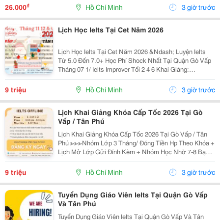
Được Nghỉ Phép 1 Ngày, Và Hưởng Các Ngày...
₫
26.000
Hồ Chí Minh
3 giờ trước
Lịch Học Ielts Tại Cet Năm 2026
Lịch Học Ielts Tại Cet Năm 2026 &Ndash; Luyện Ielts
Từ 5.0 Đến 7.0+ Học Phí Shock Nhất Tại Quận Gò Vấp
Tháng 07 1/ Ielts Improver Tối 2 4 6 Khai Giảng:
13/07/2026 Khung Giờ: 18:00 Đến 21:00 Học Phí Ưu Đãi
5% Khi Đăng Ký 2/ Ielts...
9 triệu
Hồ Chí Minh
3 giờ trước
Lịch Khai Giảng Khóa Cấp Tốc 2026 Tại Gò
Vấp / Tân Phú
Lịch Khai Giảng Khóa Cấp Tốc 2026 Tại Gò Vấp / Tân
Phú ≫≫≫Nhóm Lớp 3 Tháng/ Đóng Tiền Hp Theo Khóa +
Lịch Mở Lớp Gửi Đính Kèm + Nhóm Học Nhờ 7-8 Bạn/
Lớp + Giáo Trình Ielts Có Band Điểm Lộ Trình, Sách
Nước Ngoài Bám Sát + Chia Đều 4 Kỹ...
9 triệu
Hồ Chí Minh
3 giờ trước
Tuyển Dụng Giáo Viên Ielts Tại Quận Gò Vấp
Và Tân Phú
Tuyển Dụng Giáo Viên Ielts Tại Quận Gò Vấp Và Tân