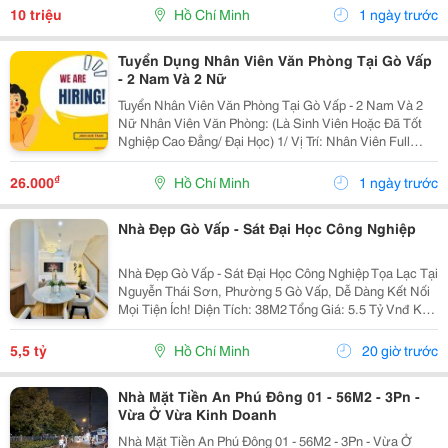
Học Thuật Ielts &Ndash; Toefl Ibt. Trung Tâm...
10 triệu
Hồ Chí Minh
1 ngày trước
Tuyển Dụng Nhân Viên Văn Phòng Tại Gò Vấp
- 2 Nam Và 2 Nữ
Tuyển Nhân Viên Văn Phòng Tại Gò Vấp - 2 Nam Và 2
Nữ Nhân Viên Văn Phòng: (Là Sinh Viên Hoặc Đã Tốt
Nghiệp Cao Đẳng/ Đại Học) 1/ Vị Trí: Nhân Viên Full
Time (2 Nam 2 Nữ) Ca Làm: 13:00 Đến 21:00 (1 Tháng
Được Nghỉ Phép 1 Ngày, Và Hưởng Các Ngày...
₫
26.000
Hồ Chí Minh
1 ngày trước
Nhà Đẹp Gò Vấp - Sát Đại Học Công Nghiệp
Nhà Đẹp Gò Vấp - Sát Đại Học Công Nghiệp Tọa Lạc Tại
Nguyễn Thái Sơn, Phường 5 Gò Vấp, Dễ Dàng Kết Nối
Mọi Tiện Ích! Diện Tích: 38M2 Tổng Giá: 5.5 Tỷ Vnđ Kết
Cấu: Nhà 1 Trệt 2 Lầu Kiên Cố, 3Pn, 3Wc, Ban Công,
Sân Thượng Thoáng Mát, Sẵn Sàng Dọn...
5,5 tỷ
Hồ Chí Minh
20 giờ trước
Nhà Mặt Tiền An Phú Đông 01 - 56M2 - 3Pn -
Vừa Ở Vừa Kinh Doanh
Nhà Mặt Tiền An Phú Đông 01 - 56M2 - 3Pn - Vừa Ở