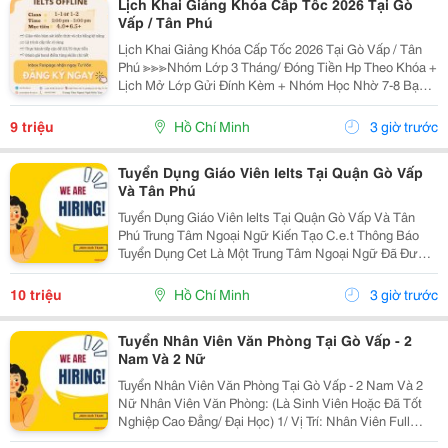
Lịch Khai Giảng Khóa Cấp Tốc 2026 Tại Gò
Vấp / Tân Phú
Lịch Khai Giảng Khóa Cấp Tốc 2026 Tại Gò Vấp / Tân
Phú ≫≫≫Nhóm Lớp 3 Tháng/ Đóng Tiền Hp Theo Khóa +
Lịch Mở Lớp Gửi Đính Kèm + Nhóm Học Nhờ 7-8 Bạn/
Lớp + Giáo Trình Ielts Có Band Điểm Lộ Trình, Sách
Nước Ngoài Bám Sát + Chia Đều 4 Kỹ...
9 triệu
Hồ Chí Minh
3 giờ trước
Tuyển Dụng Giáo Viên Ielts Tại Quận Gò Vấp
Và Tân Phú
Tuyển Dụng Giáo Viên Ielts Tại Quận Gò Vấp Và Tân
Phú Trung Tâm Ngoại Ngữ Kiến Tạo C.e.t Thông Báo
Tuyển Dụng Cet Là Một Trung Tâm Ngoại Ngữ Đã Được
Thành Lập 16 Năm Chuyên Về Chương Trình Anh Văn
Học Thuật Ielts &Ndash; Toefl Ibt. Trung Tâm...
10 triệu
Hồ Chí Minh
3 giờ trước
Tuyển Nhân Viên Văn Phòng Tại Gò Vấp - 2
Nam Và 2 Nữ
Tuyển Nhân Viên Văn Phòng Tại Gò Vấp - 2 Nam Và 2
Nữ Nhân Viên Văn Phòng: (Là Sinh Viên Hoặc Đã Tốt
Nghiệp Cao Đẳng/ Đại Học) 1/ Vị Trí: Nhân Viên Full
Time (2 Nam 2 Nữ) Ca Làm: 13:00 Đến 21:00 (1 Tháng