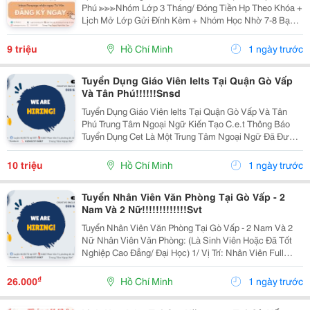
Phú ≫≫≫Nhóm Lớp 3 Tháng/ Đóng Tiền Hp Theo Khóa +
Lịch Mở Lớp Gửi Đính Kèm + Nhóm Học Nhờ 7-8 Bạn/
Lớp + Giáo Trình Ielts Có Band Điểm Lộ Trình, Sách
Nước Ngoài Bám Sát + Chia Đều 4 Kỹ...
9 triệu
Hồ Chí Minh
1 ngày trước
Tuyển Dụng Giáo Viên Ielts Tại Quận Gò Vấp
Và Tân Phú!!!!!!Snsd
Tuyển Dụng Giáo Viên Ielts Tại Quận Gò Vấp Và Tân
Phú Trung Tâm Ngoại Ngữ Kiến Tạo C.e.t Thông Báo
Tuyển Dụng Cet Là Một Trung Tâm Ngoại Ngữ Đã Được
Thành Lập 16 Năm Chuyên Về Chương Trình Anh Văn
Học Thuật Ielts &Ndash; Toefl Ibt. Trung Tâm...
10 triệu
Hồ Chí Minh
1 ngày trước
Tuyển Nhân Viên Văn Phòng Tại Gò Vấp - 2
Nam Và 2 Nữ!!!!!!!!!!!!!Svt
Tuyển Nhân Viên Văn Phòng Tại Gò Vấp - 2 Nam Và 2
Nữ Nhân Viên Văn Phòng: (Là Sinh Viên Hoặc Đã Tốt
Nghiệp Cao Đẳng/ Đại Học) 1/ Vị Trí: Nhân Viên Full
Time (2 Nam 2 Nữ) Ca Làm: 13:00 Đến 21:00 (1 Tháng
Được Nghỉ Phép 1 Ngày, Và Hưởng Các Ngày...
₫
26.000
Hồ Chí Minh
1 ngày trước