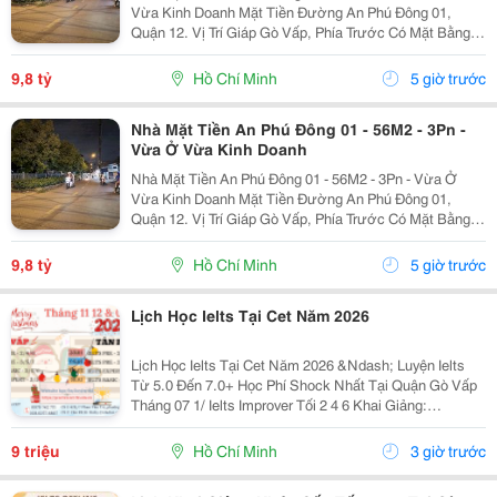
Vừa Kinh Doanh Mặt Tiền Đường An Phú Đông 01,
Quận 12. Vị Trí Giáp Gò Vấp, Phía Trước Có Mặt Bằng
Thuận Tiện Kinh Doanh. - Diện Tích: 56M2, Ngang 4M,
Dài 14M. - Kết Cấu: 1 Trệt, 1 Lửng, 1 Lầu, Sân...
9,8 tỷ
Hồ Chí Minh
5 giờ trước
Nhà Mặt Tiền An Phú Đông 01 - 56M2 - 3Pn -
Vừa Ở Vừa Kinh Doanh
Nhà Mặt Tiền An Phú Đông 01 - 56M2 - 3Pn - Vừa Ở
Vừa Kinh Doanh Mặt Tiền Đường An Phú Đông 01,
Quận 12. Vị Trí Giáp Gò Vấp, Phía Trước Có Mặt Bằng
Thuận Tiện Kinh Doanh. - Diện Tích: 56M2, Ngang 4M,
Dài 14M. - Kết Cấu: 1 Trệt, 1 Lửng, 1 Lầu, Sân...
9,8 tỷ
Hồ Chí Minh
5 giờ trước
Lịch Học Ielts Tại Cet Năm 2026
Lịch Học Ielts Tại Cet Năm 2026 &Ndash; Luyện Ielts
Từ 5.0 Đến 7.0+ Học Phí Shock Nhất Tại Quận Gò Vấp
Tháng 07 1/ Ielts Improver Tối 2 4 6 Khai Giảng:
13/07/2026 Khung Giờ: 18:00 Đến 21:00 Học Phí Ưu Đãi
5% Khi Đăng Ký 2/ Ielts...
9 triệu
Hồ Chí Minh
3 giờ trước