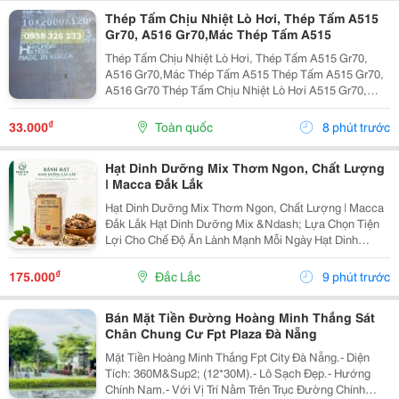
Thép Tấm Chịu Nhiệt Lò Hơi, Thép Tấm A515
Gr70, A516 Gr70,Mác Thép Tấm A515
Thép Tấm Chịu Nhiệt Lò Hơi, Thép Tấm A515 Gr70,
A516 Gr70,Mác Thép Tấm A515 Thép Tấm A515 Gr70,
A516 Gr70 Thép Tấm Chịu Nhiệt Lò Hơi A515 Gr70,
A516 Gr70,20Mm,25Mm Thép Tấm Lò Hơi A515 Gr70
Là Loại Thép Hợp Kim Carbon-Silicon Chất Lượng
₫
33.000
Toàn quốc
8 phút trước
Cao,...
Hạt Dinh Dưỡng Mix Thơm Ngon, Chất Lượng
| Macca Đắk Lắk
Hạt Dinh Dưỡng Mix Thơm Ngon, Chất Lượng | Macca
Đắk Lắk Hạt Dinh Dưỡng Mix &Ndash; Lựa Chọn Tiện
Lợi Cho Chế Độ Ăn Lành Mạnh Mỗi Ngày Hạt Dinh
Dưỡng Mix Là Sự Kết Hợp Của Nhiều Loại Hạt Giàu
Dưỡng Chất, Mang Đến Hương Vị Thơm Ngon Và Tiện
₫
175.000
Đắc Lắc
9 phút trước
Lợi...
Bán Mặt Tiền Đường Hoàng Minh Thắng Sát
Chân Chung Cư Fpt Plaza Đà Nẵng
Mặt Tiền Hoàng Minh Thắng Fpt City Đà Nẵng.- Diện
Tích: 360M&Sup2; (12*30M).- Lô Sạch Đẹp.- Hướng
Chính Nam.- Với Vị Trí Nằm Trên Trục Đường Chính