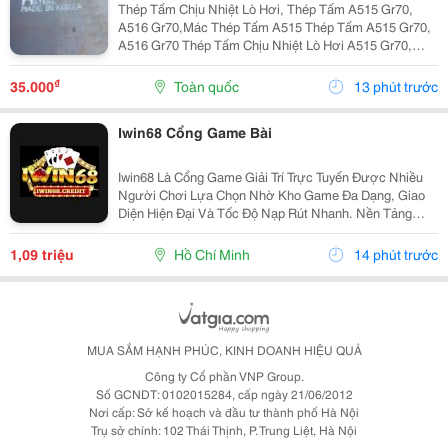
Thép Tấm Chịu Nhiệt Lò Hơi, Thép Tấm A515 Gr70,
A516 Gr70,Mác Thép Tấm A515 Thép Tấm A515 Gr70,
A516 Gr70 Thép Tấm Chịu Nhiệt Lò Hơi A515 Gr70,
A516 Gr70,20Mm,25Mm Thép Tấm Lò Hơi A515 Gr70
Là Loại Thép Hợp Kim Carbon-Silicon Chất Lượng
₫
35.000
Toàn quốc
13 phút trước
Cao,...
Iwin68 Cổng Game Bài
Iwin68 Là Cổng Game Giải Trí Trực Tuyến Được Nhiều
Người Chơi Lựa Chọn Nhờ Kho Game Đa Dạng, Giao
Diện Hiện Đại Và Tốc Độ Nạp Rút Nhanh. Nền Tảng
Mang Đến Trải Nghiệm Mượt Mà, Bảo Mật Thông Tin
Cùng Nhiều Ưu Đãi Hấp Dẫn Dành Cho Cả Thành Viên
1,09 triệu
Hồ Chí Minh
14 phút trước
Mới Và...
MUA SẮM HẠNH PHÚC, KINH DOANH HIỆU QUẢ
Công ty Cổ phần VNP Group.
Số GCNDT: 0102015284, cấp ngày 21/06/2012
Nơi cấp: Sở kế hoạch và đầu tư thành phố Hà Nội
Trụ sở chính: 102 Thái Thịnh, P. Trung Liệt, Hà Nội