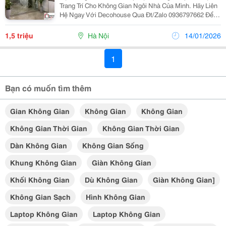
Trang Trí Cho Không Gian Ngôi Nhà Của Mình. Hãy Liên
Hệ Ngay Với Decohouse Qua Đt/Zalo 0936797662 Để
Được Tư Vấn Miễn Phí Cụ Thể Về Giá, Kiểu Dáng
Gương Trang Trí. Ngày Nay, Với Công Nghệ Sản Xuất
1,5 triệu
Hà Nội
14/01/2026
Gương...
1
Bạn có muốn tìm thêm
Gian Không Gian
Không Gian
Không Gian
Không Gian Thời Gian
Không Gian Thời Gian
Dàn Không Gian
Không Gian Sống
Khung Không Gian
Giàn Không Gian
Khối Không Gian
Dù Không Gian
Giàn Không Gian]
Không Gian Sạch
Hình Không Gian
Laptop Không Gian
Laptop Không Gian