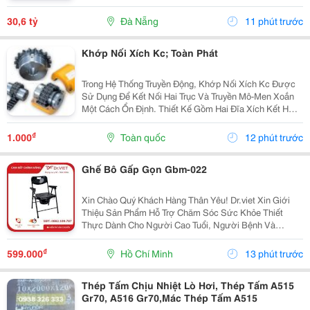
Thông Từ Sân Bay Quốc Tế Đà Nẵng Ra Đến Bãi Tắm
Tân Trà. Là Một Trong Những Tuyến Đường Huyết Mạch
30,6 tỷ
Đà Nẵng
11 phút trước
Kết...
Khớp Nối Xích Kc; Toàn Phát
Trong Hệ Thống Truyền Động, Khớp Nối Xích Kc Được
Sử Dụng Để Kết Nối Hai Trục Và Truyền Mô-Men Xoắn
Một Cách Ổn Định. Thiết Kế Gồm Hai Đĩa Xích Kết Hợp
Với Xích Con Lăn Giúp Truyền Lực Hiệu Quả, Đồng Thời
Có Thể Bù Một Phần Sai Lệch Nhỏ Giữa Các...
₫
1.000
Toàn quốc
12 phút trước
Ghế Bô Gấp Gọn Gbm-022
Xin Chào Quý Khách Hàng Thân Yêu! Dr.viet Xin Giới
Thiệu Sản Phẩm Hỗ Trợ Chăm Sóc Sức Khỏe Thiết
Thực Dành Cho Người Cao Tuổi, Người Bệnh Và
Người Hạn Chế Vận Động &Ndash; Ghế Bô Gbm-022.
Ghế Bô Gbm-022 Được Thiết Kế Với Khung Thép Hợp
₫
599.000
Hồ Chí Minh
13 phút trước
Kim Sơn...
Thép Tấm Chịu Nhiệt Lò Hơi, Thép Tấm A515
Gr70, A516 Gr70,Mác Thép Tấm A515