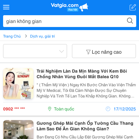
Trang Chủ
Dịch vụ, giải trí
Lọc nâng cao
Trải Nghiệm Làn Da Mịn Màng Với Kem Bôi
Chống Nhăn Vùng Đuôi Mắt Balea Q10
" ( Thẩm Mỹ Viện ) Ngay Khi Bước Chân Vào Viện Thẩm
Mỹ V Medical, Tôi Đã Cảm Nhận Được Sự Chuyên
Nghiệp Và Tinh Tế Lan Tỏa Khắp Không Gian. Không
Gian Rộng Rãi, Ánh Sáng Dịu Nhẹ Và Mùi Hương Dễ
Chịu Khiến Tôi Hoàn Toàn Thư Giãn, Sẵn Sàng Cho
0902 *** ***
Toàn quốc
17/12/2025
Trải...
Gương Ghép Mài Cạnh Ốp Tường Cầu Thang
Làm Sao Để Ăn Gian Không Gian?
Bạn Đang Có Nhu Cầu Lắp Đặt Gương Ghép Mài Cạnh