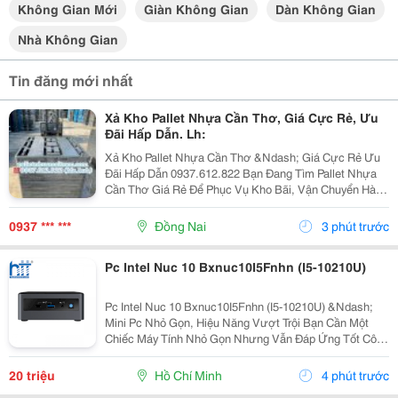
Không Gian Mới
Giàn Không Gian
Dàn Không Gian
Nhà Không Gian
Tin đăng mới nhất
Xả Kho Pallet Nhựa Cần Thơ, Giá Cực Rẻ, Ưu
Đãi Hấp Dẫn. Lh:
Xả Kho Pallet Nhựa Cần Thơ &Ndash; Giá Cực Rẻ Ưu
Đãi Hấp Dẫn 0937.612.822 Bạn Đang Tìm Pallet Nhựa
Cần Thơ Giá Rẻ Để Phục Vụ Kho Bãi, Vận Chuyển Hàng
Hóa Hay Xuất Khẩu? Đây Chính Là Cơ Hội Không Nên
Bỏ Lỡ! ✅ Vì Sao Nên Chọn Pallet Nhựa Xả Kho? ...
0937 *** ***
Đồng Nai
3 phút trước
Pc Intel Nuc 10 Bxnuc10I5Fnhn (I5-10210U)
Pc Intel Nuc 10 Bxnuc10I5Fnhn (I5-10210U) &Ndash;
Mini Pc Nhỏ Gọn, Hiệu Năng Vượt Trội Bạn Cần Một
Chiếc Máy Tính Nhỏ Gọn Nhưng Vẫn Đáp Ứng Tốt Công
Việc Văn Phòng, Học Tập Hay Giải Trí? Pc Intel Nuc 10
Bxnuc10I5Fnhn (I5-10210U) Là Lựa Chọn Lý Tưởng...
20 triệu
Hồ Chí Minh
4 phút trước