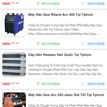
Quang Với Chức Năng Arc-Force. - Hồ Quang Ổn
0866 *** ***
Hồ Chí Minh
29/01/2026
Máy Hàn Que Riland Arc 400 Tại Tphcm
Công Ty Chuyên Cung Cấp Và Phân Phối Máy Hàn Que
Riland Arc 400 Tại Tphcm Xem Thêm:
Http://Www.vietmach.com/2016/05/May-Han-Que-
Riland-Arc-400.Html - Trang Bị Đồng Hồ Điện Tử Hiển
Thị Cường Độ Dòng Hàn.- Máy Có Các Chức Năng Hàn
0866 *** ***
Hồ Chí Minh
29/01/2026
Tig. - Kích Cỡ
Cáp Hàn Hwasan Hàn Quốc Tại Tphcm
Giới Thiệucông Ty Tnhh Sản Xuất Thương Mại Dịch Vụ
Vietmach Chuyên Phân Phối Các Loại Dây Cáp Hàn:
Samwon, Hwasan Hàn Quốc Và Các Loại Dây Cáp Hàn
Khác. * Phụ Kiện Hàn Que Và Hàn Tig Cáp Hàn Hwasan
Ứng Dụng Dây Cáp Hàn Hwasan
0866 *** ***
Hồ Chí Minh
29/01/2026
Máy Hàn Que Arc 250 Jasic Giá Tốt Tại Tphcm
Công Ty Chuyên Cung Cấp Và Phân Phối Máy Hàn Que