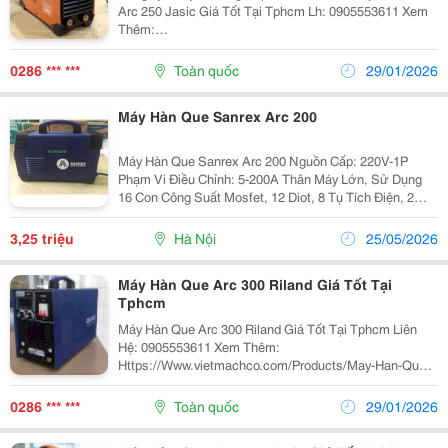
Arc 250 Jasic Giá Tốt Tại Tphcm Lh: 0905553611 Xem
Thêm:
Https://Www.vietmachphukien.com/Products/May-Han-
Que-Arc-250-Jasic May Han Que Arc 250 Jasic Gia Tot
0286 *** ***
Toàn quốc
29/01/2026
Tai Tphcm - Kích Cỡ Nhỏ, Khố
Máy Hàn Que Sanrex Arc 200
Máy Hàn Que Sanrex Arc 200 Nguồn Cấp: 220V-1P
Phạm Vi Điều Chỉnh: 5-200A Thân Máy Lớn, Sử Dụng
16 Con Công Suất Mosfet, 12 Diot, 8 Tụ Tích Điện, 2
Cục Trở Kháng. Hàn Que: 4.0Mm Liên Tục Ưu Điểm; Sử
Dụng Trong Môi Trường Điệp Áp Ko Ổn Đ
3,25 triệu
Hà Nội
25/05/2026
Máy Hàn Que Arc 300 Riland Giá Tốt Tại
Tphcm
Máy Hàn Que Arc 300 Riland Giá Tốt Tại Tphcm Liên
Hệ: 0905553611 Xem Thêm:
Https://Www.vietmachco.com/Products/May-Han-Que-
Arc-300-Riland May Han Que Riland Arc 300 Có Thông
Số Kỹ Thuật Hãng Sản Xuất Riland Model Arc 300
0286 *** ***
Toàn quốc
29/01/2026
Nguồn...