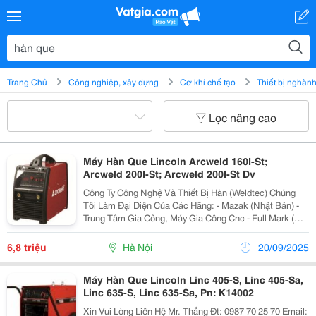
Trang Chủ
Công nghiệp, xây dựng
Cơ khí chế tạo
Thiết bị nghàn
Lọc nâng cao
Máy Hàn Que Lincoln Arcweld 160I-St;
Arcweld 200I-St; Arcweld 200I-St Dv
Công Ty Công Nghệ Và Thiết Bị Hàn (Weldtec) Chúng
Tôi Làm Đại Diện Của Các Hãng: - Mazak (Nhật Bản) -
Trung Tâm Gia Công, Máy Gia Công Cnc - Full Mark (Đài
Loan) - Các Máy Gia Công Cơ Khí Dạng Cơ: Tiện
Ngang, Phay-Bào, ... - Lincoln Electric
6,8 triệu
Hà Nội
20/09/2025
Máy Hàn Que Lincoln Linc 405-S, Linc 405-Sa,
Linc 635-S, Linc 635-Sa, Pn: K14002
Xin Vui Lòng Liên Hệ Mr. Thắng Đt: 0987 70 25 70 Email: