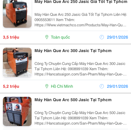
Máy Hàn Que Arc 250 Jasic Giá Tốt Tại Tphcm
Máy Hàn Que Arc 250 Jasic Giá Tốt Tại Tphcm Liên Hệ:
0905553611 Xem Thêm:
Https://Www.vietmachco.com/Products/May-Han-Que-
Arc-250-Jasic Máy Hàn Que Arc 250 Jasic Có Thông Số
Kỹ Thuật: Hãng Sản Xuất Jasic Jasic Model Arc 250
3,5 triệu
Toàn quốc
29/01/2026
Nguồn...
Máy Hàn Que Arc 300 Jasic Tại Tphcm
Công Ty Chuyên Cung Cấp Máy Hàn Que Arc 300 Jasic
Tại Tphcm Liên Hệ: 0908991039 Xem Thêm:
Https://Hancatsaigon.com/San-Pham/May-Han-Que-
Jasic-Arc-300/ Máy Hàn Que Arc 300 Jasic Tại Tphcm
Có Thông Số Kỹ Thuật: Hãng Sản Xuất Jasic Model
5,2 triệu
Hồ Chí Minh
29/01/2026
Arc...
Máy Hàn Que Arc 500 Jasic Tại Tphcm
Công Ty Chuyên Cung Cấp Máy Hàn Que Arc 500 Jasic
Tại Tphcm Liên Hệ: 0908991039 Xem Thêm:
Https://Hancatsaigon.com/San-Pham/May-Han-Que-
Jasic-Arc-500/ Máy Hàn Que Arc 500 Jasic Có Thông