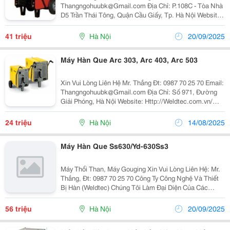
Thangngohuubk@Gmail.com Địa Chỉ: P.108C - Tòa Nhà
D5 Trần Thái Tông, Quận Cầu Giấy, Tp. Hà Nội Website:
Http://Weldtec.com.vn/ - Có Bánh Xe Và Tay Kéo Sẵn
Sàng Cho Việc Di Chuy
41 triệu
Hà Nội
20/09/2025
Máy Hàn Que Arc 303, Arc 403, Arc 503
Xin Vui Lòng Liên Hệ Mr. Thắng Đt: 0987 70 25 70 Email:
Thangngohuubk@Gmail.com Địa Chỉ: Số 971, Đường
Giải Phóng, Hà Nội Website: Http://Weldtec.com.vn/
Công Ty Công Nghệ Và Thiết Bị Hàn ( Weldt Ec) Chúng
Tôi Hân Hạnh Là Đại Lý Ủy Quy
24 triệu
Hà Nội
14/08/2025
Máy Hàn Que Ss630/Yd-630Ss3
Máy Thổi Than, Máy Gouging Xin Vui Lòng Liên Hệ: Mr.
Thắng, Đt: 0987 70 25 70 Công Ty Công Nghệ Và Thiết
Bị Hàn (Weldtec) Chúng Tôi Làm Đại Diện Của Các
Hãng: - Mazak (Nhật Bản) - Trung Tâm Gia Công, Máy
Gia Công Cnc - Full Mark (Đài L
56 triệu
Hà Nội
20/09/2025