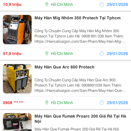
Số Kỹ Thuật: Hãng Sản Xuất Jasic Model Arc 500 ...
10,9 triệu
Hồ Chí Minh
29/01/2026
Máy Hàn Mig Nhôm 350 Protech Tại Tphcm
Công Ty Chuyên Cung Cấp Máy Hàn Mig Nhôm 350
Protech Tại Tphcm Liên Hệ: 0908 991 039 Xem Thêm:
Https://Hancatsaigon.com/San-Pham/May-Han-Mig-
Nhom-350-Protech/ Thông Số Kỹ Thuật Hãng Sản Xuất:
Protech Phương Pháp Hàn: Hàn Mig/ Hàn Que/Lift...
57,9 triệu
Hồ Chí Minh
29/01/2026
Máy Hàn Que Arc 800 Protech
Công Ty Chuyên Cung Cấp Máy Hàn Que Arc 800
Protech Tại Tphcm Liên Hệ: 0908991039 Xem Thêm:
Https://Hancatsaigon.com/San-Pham/May-Han-Que-
Arc-800-Protech/ Máy Hàn Arc 800 Protech Có Tính
Năng Nổi Trội Là Hàn Cùng Lúc 2 Mỏ Hàn Với Các
0908 *** ***
Hồ Chí Minh
29/01/2026
Thông Số...
Máy Hàn Que Fumak Proarc 200 Giá Rẻ Tại Hà
Nội
Máy Hàn Que Fumak Proarc 200 Giá Rẻ Tại Hà Nội