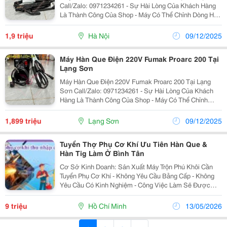
Call/Zalo: 0971234261 - Sự Hài Lòng Của Khách Hàng
Là Thành Công Của Shop - Máy Có Thể Chỉnh Dòng Hàn
Từ 10A &Ndash; 200A, Bắt Hồ Quang Dễ Dàng, Dòng
Hàn Ổn Định, Hàn Vật Liệu Ít Bắn Ra Tia Lửa...
1,9 triệu
Hà Nội
09/12/2025
Máy Hàn Que Điện 220V Fumak Proarc 200 Tại
Lạng Sơn
Máy Hàn Que Điện 220V Fumak Proarc 200 Tại Lạng
Sơn Call/Zalo: 0971234261 - Sự Hài Lòng Của Khách
Hàng Là Thành Công Của Shop - Máy Có Thể Chỉnh
Dòng Hàn Từ 10A &Ndash; 200A, Bắt Hồ Quang Dễ
Dàng, Dòng Hàn Ổn Định, Hàn Vật Liệu Ít Bắn Ra Tia...
1,899 triệu
Lạng Sơn
09/12/2025
Tuyển Thợ Phụ Cơ Khí Ưu Tiên Hàn Que &
Hàn Tig Làm Ở Bình Tân
Cơ Sở Kinh Doanh: Sản Xuất Máy Trộn Phú Khôi Cần
Tuyển Phụ Cơ Khí - Không Yêu Cầu Bằng Cấp - Không
Yêu Cầu Có Kinh Nghiệm - Công Việc Làm Sẽ Được
Hướng Dẫn Khi Đến Xin Việc - Ưu Tiên Biết Hàn Que Và
Hàn Tig (Có Tay Nghề Sẽ Phụ Cấp Thêm)...
9 triệu
Hồ Chí Minh
13/05/2026