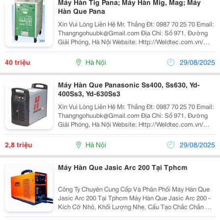
Máy Hàn Tig Pana; Máy Hàn Mig, Mag; Máy
Hàn Que Pana
Xin Vui Lòng Liên Hệ Mr. Thắng Đt: 0987 70 25 70 Email:
Thangngohuubk@Gmail.com Địa Chỉ: Số 971, Đường
Giải Phóng, Hà Nội Website: Http://Weldtec.com.vn/
Công Ty Công Nghệ Và Thiết Bị Hàn ( Weldt Ec) Chúng
Tôi Hân Hạnh Là Đại Lý Ủy Quy
40 triệu
Hà Nội
29/08/2025
Máy Hàn Que Panasonic Ss400, Ss630, Yd-
400Ss3, Yd-630Ss3
Xin Vui Lòng Liên Hệ Mr. Thắng Đt: 0987 70 25 70 Email:
Thangngohuubk@Gmail.com Địa Chỉ: Số 971, Đường
Giải Phóng, Hà Nội Website: Http://Weldtec.com.vn/
Công Ty Công Nghệ Và Thiết Bị Hàn ( Weldt Ec) Chúng
Tôi Hân Hạnh Là Đại Lý Ủy Quy
2,8 triệu
Hà Nội
29/08/2025
Máy Hàn Que Jasic Arc 200 Tại Tphcm
Công Ty Chuyên Cung Cấp Và Phân Phối Máy Hàn Que
Jasic Arc 200 Tại Tphcm Máy Hàn Que Jasic Arc 200 -
Kích Cỡ Nhỏ, Khối Lượng Nhẹ, Cấu Tạo Chắc Chắn Và
Sử Dụng Năng Lượng Hiệu Quả. - Dễ Dàng Mồi Hồ