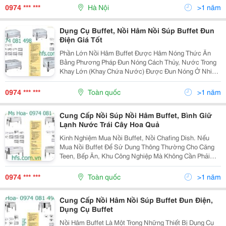
Thức Ăn (33) Bình Đựng Ngũ...
0974 *** ***
Hà Nội
>1 năm
Dụng Cụ Buffet, Nồi Hâm Nồi Súp Buffet Đun
Điện Giá Tốt
Phần Lớn Nồi Hâm Buffet Được Hâm Nóng Thức Ăn
Bằng Phương Pháp Đun Nóng Cách Thủy, Nước Trong
Khay Lớn (Khay Chứa Nước) Được Đun Nóng Ở Nhiệt
Độ 60-70 Độ C, Nóng Sủi Lăn Tăn, Có Một Chút Hơi
Nước, Nước Này Làm Nóng, Giữ Nhiệt, Duy Trì Độ Ấm
0974 *** ***
Toàn quốc
>1 năm
Cho Đồ Ăn...
Cung Cấp Nồi Súp Nồi Hâm Buffet, Bình Giữ
Lạnh Nước Trái Cây Hoa Quả
Kinh Nghiệm Mua Nồi Buffet, Nồi Chafing Dish. Nếu
Mua Nồi Buffet Để Sử Dung Thông Thường Cho Căng
Teen, Bếp Ăn, Khu Công Nghiệp Mà Không Cần Phải
Cầu Kì, Không Cần Sang Trọng Thì Nên Chọn Mua Nồi
Hâm Thức Ăn Buffet Bằng Inox 201 Là Phù Hợp Giá...
0974 *** ***
Toàn quốc
>1 năm
Cung Cấp Nồi Hâm Nồi Súp Buffet Đun Điện,
Dụng Cụ Buffet
Nồi Hâm Buffet Là Một Trong Những Thiết Bị Dụng Cụ