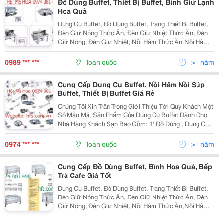
Đồ Dùng Buffet, Thiết Bị Buffet, Bình Giữ Lạnh
Hoa Quả
Dụng Cụ Buffet, Đồ Dùng Buffet, Trang Thiết Bị Buffet,
Đèn Giữ Nóng Thức Ăn, Đèn Giữ Nhiệt Thức Ăn, Đèn
Giữ Nóng, Đèn Giữ Nhiệt, Nồi Hâm Thức Ăn,Nồi Hâm
Nóng, Nồi Hâm,Bình Nước Hoa Quả, Bình Đựng Nước
Hoa Quả, Nồi Hâm Buffet, Đèn Giữ Nhiệt Buffet ,...
0989 *** ***
Toàn quốc
>1 năm
Cung Cấp Dụng Cụ Buffet, Nồi Hâm Nồi Súp
Buffet, Thiết Bị Buffet Giá Rẻ
Chúng Tôi Xin Trân Trọng Giới Thiệu Tới Quý Khách Một
Số Mẫu Mã, Sản Phẩm Của Dụng Cụ Buffet Dành Cho
Nhà Hàng Khách Sạn Bao Gồm: 1/ Đồ Dùng , Dụng Cụ
Buffet Gồm Có: Nồi Hâm Buffet Tròn, Nồi Hâm Buffet
Hình Chữ Nhật, Nồi Súp Đơn, Nồi Soup Đôi, Nồi...
0974 *** ***
Toàn quốc
>1 năm
Cung Cấp Đồ Dùng Buffet, Bình Hoa Quả, Bếp
Trà Cafe Giá Tốt
Dụng Cụ Buffet, Đồ Dùng Buffet, Trang Thiết Bị Buffet,
Đèn Giữ Nóng Thức Ăn, Đèn Giữ Nhiệt Thức Ăn, Đèn
Giữ Nóng, Đèn Giữ Nhiệt, Nồi Hâm Thức Ăn,Nồi Hâm
Nóng, Nồi Hâm,Bình Nước Hoa Quả, Bình Đựng Nước