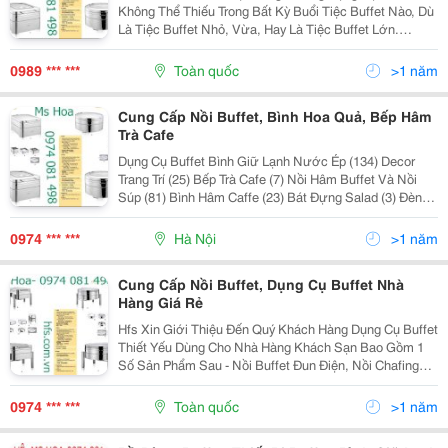
Không Thể Thiếu Trong Bất Kỳ Buổi Tiệc Buffet Nào, Dù
Là Tiệc Buffet Nhỏ, Vừa, Hay Là Tiệc Buffet Lớn.
Nhiệm Vụ Của Nồi Là Giữ Nóng Thức Ăn . Chúng Tôi
Có Các Loại Nồi Hâm Nóng Thức Ăn Buffet Như: Nồi...
0989 *** ***
Toàn quốc
>1 năm
Cung Cấp Nồi Buffet, Bình Hoa Quả, Bếp Hâm
Trà Cafe
Dụng Cụ Buffet Bình Giữ Lạnh Nước Ép (134) Decor
Trang Trí (25) Bếp Trà Cafe (7) Nồi Hâm Buffet Và Nồi
Súp (81) Bình Hâm Caffe (23) Bát Đựng Salad (3) Đèn
Hâm Nóng Thức Ăn (33) Bình Đựng Ngũ Cốc (14) Máy
Nướng Bánh Sanwich (2) ...
0974 *** ***
Hà Nội
>1 năm
Cung Cấp Nồi Buffet, Dụng Cụ Buffet Nhà
Hàng Giá Rẻ
Hfs Xin Giới Thiệu Đến Quý Khách Hàng Dụng Cụ Buffet
Thiết Yếu Dùng Cho Nhà Hàng Khách Sạn Bao Gồm 1
Số Sản Phẩm Sau - Nồi Buffet Đun Điện, Nồi Chafing
Dish, Nồi Soup Đơn, Nồi Súp Đôi, Nồi Hâm Buffet Tròn,
Nồi Hâm Buffet Chữ Nhật, Nồi Buffet Đun...
0974 *** ***
Toàn quốc
>1 năm