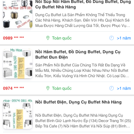
Nồi Súp Nồi Hâm Buffet, Đồ Dùng Buffet, Dụng
Cụ Buffet Nhà Hàng
Dụng Cụ Buffet Là Sản Phẩm Không Thể Thiếu Trong
Các Nhà Hàng, Khách Sạn. Đến Với Hfs Quý Khách Sẽ
Mua Được Hàng Chất Lượng Giá Tốt, Được Phục Vụ
Chu Đáo Bởi Đội Ngũ Nhân Viên Chuyên Nghiệp, Đáp
Ứng Tất Cả Các Yêu Cầu Khách Đưa Ra. Để Được Tư
0989 *** ***
Toàn quốc
>1 năm
Vấn Chi...
Nồi Hâm Buffet, Đồ Dùng Buffet, Dụng Cụ
Buffet Đun Điện
Sản Phẩm Nồi Buffet Của Chúng Tôi Rất Đa Dạng Về
Mẫu Mã, Nhiều Chủng Loại Khác Nhau Như Nồi Buffet
Kiểu Tròn, Kiểu Vuông Và Hình Chữ Nhật. Có Loại Dùng
Điện, Có Loại Dùng Cồn... Nhằm Đáp Ứng Được Mọi
Nhu Cầu Của Quý Khách.ngoài Ra Chúng Tôi Còn Có...
0974 *** ***
Toàn quốc
>1 năm
Nồi Buffet Điện, Dụng Cụ Buffet Nhà Hàng
Nồi Buffet Điện, Dụng Cụ Buffet Nhà Hàng Dụng Cụ
Buffet Bình Giữ Lạnh Nước Ép (134) Decor Trang Trí (25)
Bếp Trà Cafe (7) Nồi Hâm Buffet Và Nồi Súp (81) Bình
Hâm Caffe (23) Bát Đựng Salad (3) Đèn Hâm Nóng