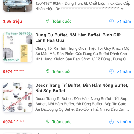
420*415*190Mm Dung Tích: 6L Chất Liệu: Inox Cao Cấp
Nhãn Hiệu: Dc *************************************** ☀
Quý Khách Hàng Tham Khảo Thêm Các Sản Phẩm
Khác Của Cty Khang Phát Tại: Website:...
3,65 triệu
Toàn quốc
>1 năm
Dụng Cụ Buffet, Nồi Hâm Buffet, Bình Giữ
Lạnh Hoa Quả
Chúng Tôi Xin Trân Trọng Giới Thiệu Tới Quý Khách Một
Số Mẫu Mã, Sản Phẩm Của Dụng Cụ Buffet Dành Cho
Nhà Hàng Khách Sạn Bao Gồm: 1/ Đồ Dùng , Dụng Cụ
Buffet Của Nồi Buffet Gồm Có: Nồi Buffet Tròn, Nồi
Buffet Hình Chữ Nhật, Nồi Soup Đôi, Nồi Buffet...
0974 *** ***
Toàn quốc
>1 năm
Decor Trang Trí Buffet, Đèn Hâm Nóng Buffet,
Nồi Súp Buffet
Decor Trang Trí Buffet, Đèn Hâm Nóng Buffet, Nồi Súp
Buffet, Nồi Hâm Buffet, Đồ Dùng Buffet, Bếp Trà Cafe,
Âu Đá...dụng Cụ Buffet Bao Gồm Rất Nhiều Đầu Danh
Mục Sản Phẩm Để Được Tư Vấn Và Nhận Báo Giá Vui
Lòng Gọi Hotline: 0974.081.498 (Ms Hoa)...
0974 *** ***
Toàn quốc
>1 năm