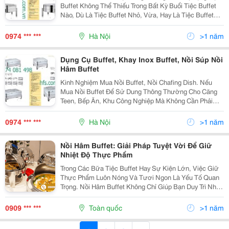
Buffet Không Thể Thiếu Trong Bất Kỳ Buổi Tiệc Buffet
Nào, Dù Là Tiệc Buffet Nhỏ, Vừa, Hay Là Tiệc Buffet
Lớn. Nhiệm Vụ Của Nồi Là Giữ Nóng Thức Ăn Chúng
Tôi Có Các Loại Nồi Hâm Nóng Thức Ăn Buffet...
0974 *** ***
Hà Nội
>1 năm
Dụng Cụ Buffet, Khay Inox Buffet, Nồi Súp Nồi
Hâm Buffet
Kinh Nghiệm Mua Nồi Buffet, Nồi Chafing Dish. Nếu
Mua Nồi Buffet Để Sử Dung Thông Thường Cho Căng
Teen, Bếp Ăn, Khu Công Nghiệp Mà Không Cần Phải
Cầu Kì, Không Cần Sang Trọng Thì Nên Chọn Mua Nồi
Hâm Thức Ăn Buffet Bằng Inox 201 Là Phù Hợp Giá...
0974 *** ***
Hà Nội
>1 năm
Nồi Hâm Buffet: Giải Pháp Tuyệt Vời Để Giữ
Nhiệt Độ Thực Phẩm
Trong Các Bữa Tiệc Buffet Hay Sự Kiện Lớn, Việc Giữ
Thực Phẩm Luôn Nóng Và Tươi Ngon Là Yếu Tố Quan
Trọng. Nồi Hâm Buffet Không Chỉ Giúp Bạn Duy Trì Nhiệt
Độ Lý Tưởng Mà Còn Tạo Nên Trải Nghiệm Ẩm Thực
Tuyệt Vời Cho Thực Khách. Xem Thêm:...
0909 *** ***
Toàn quốc
>1 năm