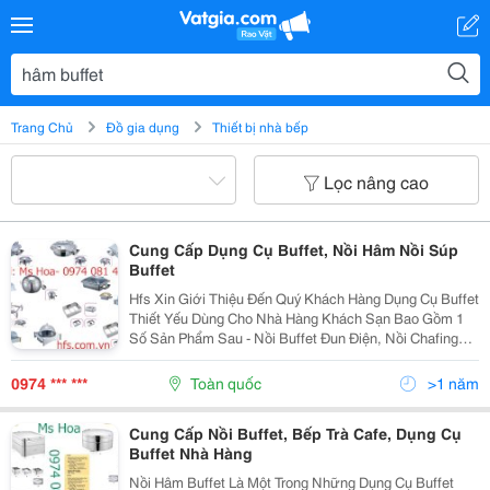
Trang Chủ
Đồ gia dụng
Thiết bị nhà bếp
Lọc nâng cao
Cung Cấp Dụng Cụ Buffet, Nồi Hâm Nồi Súp
Buffet
Hfs Xin Giới Thiệu Đến Quý Khách Hàng Dụng Cụ Buffet
Thiết Yếu Dùng Cho Nhà Hàng Khách Sạn Bao Gồm 1
Số Sản Phẩm Sau - Nồi Buffet Đun Điện, Nồi Chafing
Dish, Nồi Soup Đơn, Nồi Súp Đôi, Nồi Hâm Buffet Tròn,
Nồi Hâm Buffet Chữ Nhật, Nồi Buffet Đun...
0974 *** ***
Toàn quốc
>1 năm
Cung Cấp Nồi Buffet, Bếp Trà Cafe, Dụng Cụ
Buffet Nhà Hàng
Nồi Hâm Buffet Là Một Trong Những Dụng Cụ Buffet