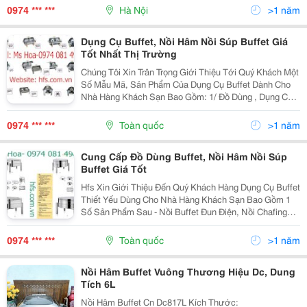
Hoa Quả, Nồi Hâm Buffet, Đèn Giữ Nhiệt Buffet ,...
0974 *** ***
Hà Nội
>1 năm
Dụng Cụ Buffet, Nồi Hâm Nồi Súp Buffet Giá
Tốt Nhất Thị Trường
Chúng Tôi Xin Trân Trọng Giới Thiệu Tới Quý Khách Một
Số Mẫu Mã, Sản Phẩm Của Dụng Cụ Buffet Dành Cho
Nhà Hàng Khách Sạn Bao Gồm: 1/ Đồ Dùng , Dụng Cụ
Buffet Gồm Có: Nồi Hâm Buffet Tròn, Nồi Hâm Buffet
Hình Chữ Nhật, Nồi Súp Đơn, Nồi Soup Đôi, Nồi...
0974 *** ***
Toàn quốc
>1 năm
Cung Cấp Đồ Dùng Buffet, Nồi Hâm Nồi Súp
Buffet Giá Tốt
Hfs Xin Giới Thiệu Đến Quý Khách Hàng Dụng Cụ Buffet
Thiết Yếu Dùng Cho Nhà Hàng Khách Sạn Bao Gồm 1
Số Sản Phẩm Sau - Nồi Buffet Đun Điện, Nồi Chafing
Dish, Nồi Soup Đơn, Nồi Súp Đôi, Nồi Hâm Buffet Tròn,
Nồi Hâm Buffet Chữ Nhật, Nồi Buffet Đun...
0974 *** ***
Toàn quốc
>1 năm
Nồi Hâm Buffet Vuông Thương Hiệu Dc, Dung
Tích 6L
Nồi Hâm Buffet Cn Dc817L Kích Thước: