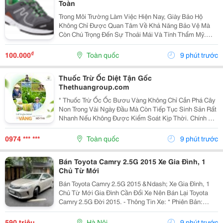
Toàn
Trong Môi Trường Làm Việc Hiện Nay, Giày Bảo Hộ
Không Chỉ Được Quan Tâm Về Khả Năng Bảo Vệ Mà
Còn Chú Trọng Đến Sự Thoải Mái Và Tính Thẩm Mỹ.
Chính Vì Vậy, Giày Bảo Hộ Thời Trang An Toàn Đang Trở
Thành Lựa Chọn Được Nhiều Người Lao Động, Kỹ Sư
₫
100.000
Toàn quốc
9 phút trước
Và...
Thuốc Trừ Ốc Diệt Tận Gốc
Thethuangroup.com
" Thuốc Trừ Ốc Ốc Bươu Vàng Không Chỉ Cắn Phá Cây
Non Trong Vài Ngày Đầu Mà Còn Tiếp Tục Sinh Sản Rất
Nhanh Nếu Không Được Kiểm Soát Kịp Thời. Chính Vì
Vậy, Khi Tìm Kiếm Giải Pháp Phòng Trừ, Nhiều Bà Con
Thường Đặt Ra Một Mong Muốn Rất Rõ Ràng: Xử Lý...
0974 *** ***
Toàn quốc
9 phút trước
Bán Toyota Camry 2.5G 2015 Xe Gia Đình, 1
Chủ Từ Mới
Bán Toyota Camry 2.5G 2015 &Ndash; Xe Gia Đình, 1
Chủ Từ Mới Gia Đình Cần Đổi Xe Nên Bán Lại Toyota
Camry 2.5G Đời 2015. - Thông Tin Xe: * Phiên Bản:
Toyota Camry 2.5G * Năm Sản Xuất: 2015 * Odo: 11 Vạn
Km * Xe 1 Chủ Từ Đầu * Xuất Hóa Đơn Công...
590 triệu
Hà Nội
9 phút trước