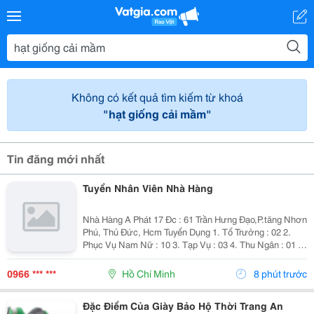
Không có kết quả tìm kiếm từ khoá
"hạt giống cải mầm"
Tin đăng mới nhất
Tuyển Nhân Viên Nhà Hàng
Nhà Hàng A Phát 17 Đc : 61 Trần Hưng Đạo,P.tăng Nhơn
Phú, Thủ Đức, Hcm Tuyển Dụng 1. Tổ Trưởng : 02 2.
Phục Vụ Nam Nữ : 10 3. Tạp Vụ : 03 4. Thu Ngân : 01 5.
Tiếp Thực : 02 6. Tả Hổ : 02 Mức Lương + Phụ Cấp :
Thoả Thuận Khi Phỏng...
0966 *** ***
Hồ Chí Minh
8 phút trước
Đặc Điểm Của Giày Bảo Hộ Thời Trang An