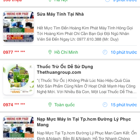
Sửa Máy Tính Tại Nhà
Hết Mực Tìm Đến Hoàng Kim Phát Máy Tính Hỏng Gọi
Tới Hoàng Kim Phát Chỉ Cần Bạn Gọi Đội Ngũ Nhân
Viên Sẽ Đến Ngay Lh: 0977.610.388 (Mr: Duy)
0977 *** ***
Hồ Chí Minh
10 phút trước
Thuốc Trừ Ốc Dễ Sử Dụng
Thethuangroup.com
"( Thuốc Trừ Ốc ) Không Phải Lúc Nào Hiệu Quả Của
Một Sản Phẩm Cũng Nằm Ở Hoạt Chất Mạnh Hay Công
Nghệ Mới. Với Nhiều Bà Con, Một Loại Thuốc Dễ Thao
Tác, Dễ Áp Dụng Và Không Mất Quá Nhiều Thời Gian
Chuẩn Bị Lại Là Yếu Tố Tạo Nên Sự Khác Biệt Trong...
0974 *** ***
Toàn quốc
15 phút trước
Nạp Mực Máy In Tại Tp.hcm Đường Lý Phục
Mang
Nạp Mực Tại Tp.hcm Đường Lý Phục Man Cam Kết: Ổn
Định &Ndash; Bền Bỉ &Ndash; Hỗ Trợ Nhanh Chóng