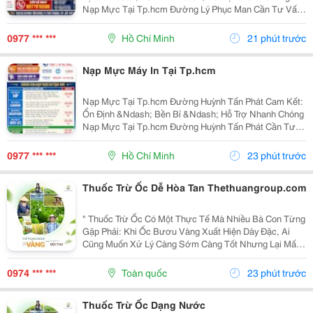
Nạp Mực Tại Tp.hcm Đường Lý Phục Man Cần Tư Vấn
&Amp; Báo Giá Liên Hệ Ngay: Nạp Mực Tại Tp.hcm
Đường Lý Phục Man 0977 610 388 &Ndash; Mr. Duy
0977 *** ***
Hồ Chí Minh
21 phút trước
Nạp Mực Tại...
Nạp Mực Máy In Tại Tp.hcm
Nạp Mực Tại Tp.hcm Đường Huỳnh Tấn Phát Cam Kết:
Ổn Định &Ndash; Bền Bỉ &Ndash; Hỗ Trợ Nhanh Chóng
Nạp Mực Tại Tp.hcm Đường Huỳnh Tấn Phát Cần Tư
Vấn &Amp; Báo Giá Liên Hệ Ngay: Nạp Mực Tại
Tp.hcm Đường Huỳnh Tấn Phát 0977 610 388 &Ndash;
0977 *** ***
Hồ Chí Minh
23 phút trước
Mr. Duy Nạp...
Thuốc Trừ Ốc Dễ Hòa Tan Thethuangroup.com
" Thuốc Trừ Ốc Có Một Thực Tế Mà Nhiều Bà Con Từng
Gặp Phải: Khi Ốc Bươu Vàng Xuất Hiện Dày Đặc, Ai
Cũng Muốn Xử Lý Càng Sớm Càng Tốt Nhưng Lại Mất
Khá Nhiều Thời Gian Ở Khâu Chuẩn Bị Thuốc. Chỉ Một
Công Đoạn Nhỏ Bị Kéo Dài Cũng Có Thể Khiến Việc...
0974 *** ***
Toàn quốc
23 phút trước
Thuốc Trừ Ốc Dạng Nước