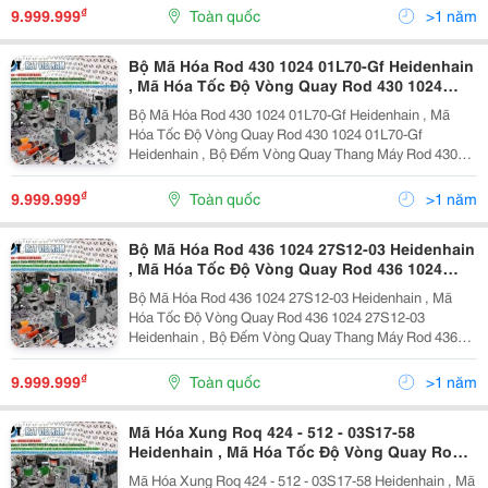
Xung Eqi 1331 32 62S12-78 Heidenhain Liên Hệ...
₫
9.999.999
Toàn quốc
>1 năm
Bộ Mã Hóa Rod 430 1024 01L70-Gf Heidenhain
, Mã Hóa Tốc Độ Vòng Quay Rod 430 1024
01L70-Gf Heidenhain , Bộ Đếm Vòng Quay
Bộ Mã Hóa Rod 430 1024 01L70-Gf Heidenhain , Mã
Thang Máy Rod 430 1024 01L70-Gf Heidenhain
Hóa Tốc Độ Vòng Quay Rod 430 1024 01L70-Gf
, Encoder - Mã Hõa Xung Rod 430 1024 01L70-
Heidenhain , Bộ Đếm Vòng Quay Thang Máy Rod 430
Gf Heidenhain
1024 01L70-Gf Heidenhain , Encoder - Mã Hõa Xung
Rod 430 1024 01L70-Gf Heidenhain Liên Hệ Để Được
₫
9.999.999
Toàn quốc
>1 năm
Tư Vấn Chi...
Bộ Mã Hóa Rod 436 1024 27S12-03 Heidenhain
, Mã Hóa Tốc Độ Vòng Quay Rod 436 1024
27S12-03 Heidenhain , Bộ Đếm Vòng Quay
Bộ Mã Hóa Rod 436 1024 27S12-03 Heidenhain , Mã
Thang Máy Rod 436 1024 27S12-03 Heidenhain
Hóa Tốc Độ Vòng Quay Rod 436 1024 27S12-03
, Encoder - Mã Hõa Xung Rod 436 1024 27S12-
Heidenhain , Bộ Đếm Vòng Quay Thang Máy Rod 436
03 Heidenhain
1024 27S12-03 Heidenhain , Encoder - Mã Hõa Xung
Rod 436 1024 27S12-03 Heidenhain Liên Hệ Để Được
₫
9.999.999
Toàn quốc
>1 năm
Tư Vấn Chi...
Mã Hóa Xung Roq 424 - 512 - 03S17-58
Heidenhain , Mã Hóa Tốc Độ Vòng Quay Roq
424 - 512 - 03S17-58 Heidenhain , Bộ Đếm
Mã Hóa Xung Roq 424 - 512 - 03S17-58 Heidenhain , Mã