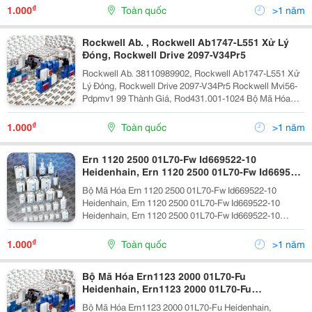
Ern13872048 62S14-70 Heidenhain Encoder Idnr
₫
1.000
Toàn quốc
>1 năm
385488-59,...
Rockwell Ab. , Rockwell Ab1747-L551 Xử Lý
Đóng, Rockwell Drive 2097-V34Pr5
Rockwell Ab. 38110989902, Rockwell Ab1747-L551 Xử
Lý Đóng, Rockwell Drive 2097-V34Pr5 Rockwell Mvi56-
Pdpmv1 99 Thành Giá, Rod431.001-1024 Bộ Mã Hóa
Heidenhain Idnr.317393-02 Đóng, Rod431.026-2048
Heidenhain Encoder Id.735117-03 Rod431001-1024
₫
1.000
Toàn quốc
>1 năm
Bộ...
Ern 1120 2500 01L70-Fw Id669522-10
Heidenhain, Ern 1120 2500 01L70-Fw Id669522-
10 Heidenhain, Ern 1120 2500 01L70-Fw
Bộ Mã Hóa Ern 1120 2500 01L70-Fw Id669522-10
Id669522-10 Heidenhain, Ern 1120 2500 01L70-
Heidenhain, Ern 1120 2500 01L70-Fw Id669522-10
Fw Id669522-10 Heidenhain, Encoder Ern 1120
Heidenhain, Ern 1120 2500 01L70-Fw Id669522-10
2500 01L70-Fw Id669522-10 Heidenhain
Heidenhain, Ern 1120 2500 01L70-Fw Id669522-10
Heidenhain, Ern 1120 2500 01L70-Fw Id669522-10
₫
1.000
Toàn quốc
>1 năm
Heidenhain,...
Bộ Mã Hóa Ern1123 2000 01L70-Fu
Heidenhain, Ern1123 2000 01L70-Fu
Heidenhain, Ern1123 2000 01L70-Fu
Bộ Mã Hóa Ern1123 2000 01L70-Fu Heidenhain,