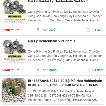
Đại Lý Heiđại Lý Heidenhain Viet Nam
Công Ty Hưng Gia Phát Là Đại Lý Heidenhain Chuyên
Cung Cấp Bộ Mã Hóa Vòng Quay Heidenhain , Encoder
Heidenhain , Bộ Đếm Vòng Quay Heidenhain , Cảm Biến
Vòng Quay Heidenhain Tại Việt Nam. Lc 100 Series Lc
200 Series Ls 100 Series Lf 100 Series Ls...
0938 *** ***
Toàn quốc
>1 năm
Đại Lý Heidenhain Viet Nam 1
Công Ty Hưng Gia Phát Là Đại Lý Heidenhain Chuyên
Cung Cấp Bộ Mã Hóa Vòng Quay Heidenhain , Encoder
Heidenhain , Bộ Đếm Vòng Quay Heidenhain , Cảm Biến
Vòng Quay Heidenhain Tại Việt Nam. Lc 100 Series Lc
200 Series Ls 100 Series Lf 100 Series Ls...
0938 *** ***
Toàn quốc
>1 năm
Ern13872048 62S14-70 Bộ Mã Hóa Heidenhain
Id 385488-59, Ern13872048 62S14-70 Bộ Mã
Hóa Heidenhain Idnr 312215-05 Đóng,
Ern13872048 62S14-70 Bộ Mã Hóa Heidenhain Id
Ern13872048 62S14-70 Bộ Mã Hóa Heidenhain
385488-59, Ern13872048 62S14-70 Bộ Mã Hóa
Idnr. Đóng
Heidenhain Idnr 312215-05 Đóng, Ern13872048 62S14-
70 Bộ Mã Hóa Heidenhain Idnr.385488-52 Đóng