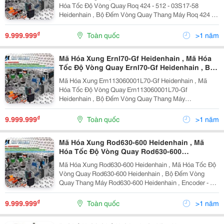
Vòng Quay Thang Máy Roq 424 - 512 - 03S17-
Hóa Tốc Độ Vòng Quay Roq 424 - 512 - 03S17-58
58 Heidenhain , Encoder - Mã Hõa Xung Roq
Heidenhain , Bộ Đếm Vòng Quay Thang Máy Roq 424 -
424 - 512 - 03S17-58 Heidenhain
512 - 03S17-58 Heidenhain , Encoder - Mã Hõa Xung
Roq 424 - 512 - 03S17-58 Heidenhain Liên Hệ Để...
₫
9.999.999
Toàn quốc
>1 năm
Mã Hóa Xung Ernl70-Gf Heidenhain , Mã Hóa
Tốc Độ Vòng Quay Ernl70-Gf Heidenhain , Bộ
Đếm Vòng Quay Thang Máy Ernl70-Gf
Mã Hóa Xung Ern113060001L70-Gf Heidenhain , Mã
Heidenhain , Encoder - Mã Hõa Xung Ernl70-
Hóa Tốc Độ Vòng Quay Ern113060001L70-Gf
Gf Heidenhain
Heidenhain , Bộ Đếm Vòng Quay Thang Máy
Ern113060001L70-Gf Heidenhain , Encoder - Mã Hõa
Xung Ern113060001L70-Gf Heidenhain Liên Hệ Để
₫
9.999.999
Toàn quốc
>1 năm
Được Tư Vấn Chi Tiết Và...
Mã Hóa Xung Rod630-600 Heidenhain , Mã
Hóa Tốc Độ Vòng Quay Rod630-600
Heidenhain , Bộ Đếm Vòng Quay Thang Máy
Mã Hóa Xung Rod630-600 Heidenhain , Mã Hóa Tốc Độ
Rod630-600 Heidenhain , Encoder - Mã Hõa
Vòng Quay Rod630-600 Heidenhain , Bộ Đếm Vòng
Xung Rod630-600 Heidenhain
Quay Thang Máy Rod630-600 Heidenhain , Encoder - Mã
Hõa Xung Rod630-600 Heidenhain Liên Hệ Để Được Tư
Vấn Chi Tiết Và Đặt Hàng : Zalo/Call : Mr Trung...
₫
9.999.999
Toàn quốc
>1 năm