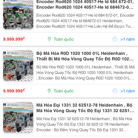
Encoder Rod620 1024 40S17-He Id 684 672-01,
Encoder Rod620 1024 40S17-He Id 684672-01
Heidenhain, Encoder Rod620 1024 40S17-He
Encoder Rod620 1024 40S17-He Id 684 672-01, Encoder
Rod620 1024 40S17-He Id 684672-01 Heidenhain,
Encoder Rod620 1024 40S17-He Liên Hệ Để Được Tư
Vấn Chi Tiết Và Đặt Hàng : Zalo/Call : Mr Trung
0935046381 Mail: Sale06.H2Tvietnam@Gmail.com ...
₫
9.999.999
Toàn quốc
>1 năm
Bộ Mã Hóa R0D 1020 1000 01L Heidenhain ,
Thiết Bị Mã Hóa Vòng Quay Tốc Độ R0D 1020
1000 01L Heidenhain , Encoder- Bộ Mã Hóa
Bộ Mã Hóa R0D 1020 1000 01L Heidenhain , Thiết Bị Mã
Vòng Quay R0D 1020 1000 01L Heidenhain
Hóa Vòng Quay Tốc Độ R0D 1020 1000 01L Heidenhain
, Encoder- Bộ Mã Hóa Vòng Quay R0D 1020 1000 01L
Heidenhain Liên Hệ Để Được Tư Vấn Chi Tiết Và Đặt
Hàng : Zalo/Call : Mr Trung 0935046381 ...
₫
9.999.999
Toàn quốc
>1 năm
Mã Hóa Eqi 1331 32 62S12-78 Heidenhain , Bộ
Mã Hóa Vòng Quay Tốc Độ Eqi 1331 32 62S12-
78 Heidenhain , Encoder - Bộ Đếm Vòng Quay
Mã Hóa Eqi 1331 32 62S12-78 Heidenhain , Bộ Mã Hóa
Tốc Độ Eqi 1331 32 62S12-78 Heidenhain ,
Vòng Quay Tốc Độ Eqi 1331 32 62S12-78 Heidenhain ,
Rotary Encoder - Thiết Bị Mã Hóa Xung Eqi
Encoder - Bộ Đếm Vòng Quay Tốc Độ Eqi 1331 32
1331 32 62S12-78 Heidenhain
62S12-78 Heidenhain , Rotary Encoder - Thiết Bị Mã Hóa