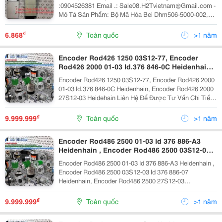
:0904526381 Email .: Sale08.H2Tvietnam@Gmail.com -
Mô Tả Sản Phẩm: Bộ Mã Hóa Bei Dhm506-5000-002,
Rod486 2500 01-03 Id 376 886-A3 Heidenhain, Encoder
Htr-W-360-X186 Hontko Bộ Mã...
₫
6.868
Toàn quốc
>1 năm
Encoder Rod426 1250 03S12-77, Encoder
Rod426 2000 01-03 Id.376 846-0C Heidenhain,
Encoder Rod426 2000 27S12-03 Heidehain
Encoder Rod426 1250 03S12-77, Encoder Rod426 2000
01-03 Id.376 846-0C Heidenhain, Encoder Rod426 2000
27S12-03 Heidehain Liên Hệ Để Được Tư Vấn Chi Tiết
Và Đặt Hàng : Zalo/Call : Mr Trung 0935046381 Mail:
Sale06.H2Tvietnam@Gmail.com Công Ty...
₫
9.999.999
Toàn quốc
>1 năm
Encoder Rod486 2500 01-03 Id 376 886-A3
Heidenhain , Encoder Rod486 2500 03S12-03
Id 376 886-07 Heidenhain, Encoder Rod486
Encoder Rod486 2500 01-03 Id 376 886-A3 Heidenhain ,
2500 27S12-03 Heidenhain
Encoder Rod486 2500 03S12-03 Id 376 886-07
Heidenhain, Encoder Rod486 2500 27S12-03
Heidenhain Liên Hệ Để Được Tư Vấn Chi Tiết Và Đặt
Hàng : Zalo/Call : Mr Trung 0935046381 Mail:...
₫
9.999.999
Toàn quốc
>1 năm