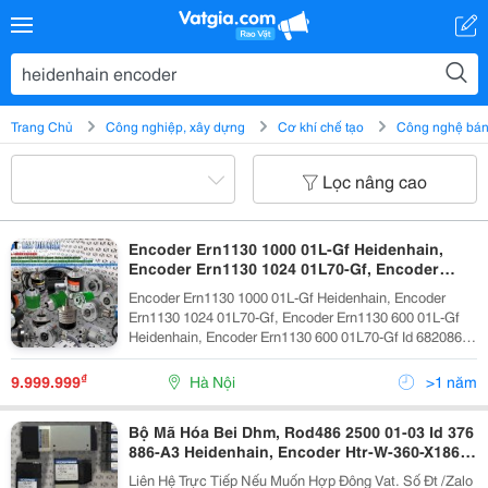
Trang Chủ
Công nghiệp, xây dựng
Cơ khí chế tạo
Công nghệ bán 
Lọc nâng cao
Encoder Ern1130 1000 01L-Gf Heidenhain,
Encoder Ern1130 1024 01L70-Gf, Encoder
Ern1130 600 01L-Gf Heidenhain, Encoder
Encoder Ern1130 1000 01L-Gf Heidenhain, Encoder
Ern1130 600 01L70-Gf Id 682086-03
Ern1130 1024 01L70-Gf, Encoder Ern1130 600 01L-Gf
Heidenhain, Encoder Ern1130 600 01L70-Gf Id 682086-
03 Liên Hệ Để Được Tư Vấn Chi Tiết Và Đặt Hàng :
Zalo/Call : Mr Trung 0935046381 Mail:...
₫
9.999.999
Hà Nội
>1 năm
Bộ Mã Hóa Bei Dhm, Rod486 2500 01-03 Id 376
886-A3 Heidenhain, Encoder Htr-W-360-X186
Hontko
Liên Hệ Trực Tiếp Nếu Muốn Hợp Đông Vat. Số Đt /Zalo