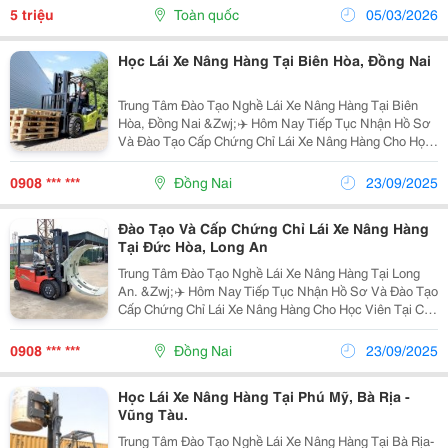
Sản Xuất: Novotechnik-...
5 triệu
Toàn quốc
05/03/2026
Học Lái Xe Nâng Hàng Tại Biên Hòa, Đồng Nai
Trung Tâm Đào Tạo Nghề Lái Xe Nâng Hàng Tại Biên
Hòa, Đồng Nai &Zwj;✈️ Hôm Nay Tiếp Tục Nhận Hồ Sơ
Và Đào Tạo Cấp Chứng Chỉ Lái Xe Nâng Hàng Cho Học
Viên Tại Chi Nhánh Long Thành-Đồng Nai.❤️ Bạn Trao
Tôi Niềm Tin- Tôi Gửi Bạn 100% Sự Hài Lòng....
0908 *** ***
Đồng Nai
23/09/2025
Đào Tạo Và Cấp Chứng Chỉ Lái Xe Nâng Hàng
Tại Đức Hòa, Long An
Trung Tâm Đào Tạo Nghề Lái Xe Nâng Hàng Tại Long
An. &Zwj;✈️ Hôm Nay Tiếp Tục Nhận Hồ Sơ Và Đào Tạo
Cấp Chứng Chỉ Lái Xe Nâng Hàng Cho Học Viên Tại Chi
Nhánh Long Thành-Đồng Nai.❤️ Bạn Trao Tôi Niềm Tin-
Tôi Gửi Bạn 100% Sự Hài Lòng. Với Kinh...
0908 *** ***
Đồng Nai
23/09/2025
Học Lái Xe Nâng Hàng Tại Phú Mỹ, Bà Rịa -
Vũng Tàu.
Trung Tâm Đào Tạo Nghề Lái Xe Nâng Hàng Tại Bà Rịa-