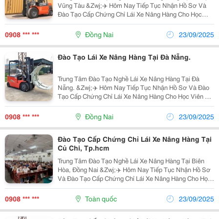
Vũng Tàu &Zwj;✈️ Hôm Nay Tiếp Tục Nhận Hồ Sơ Và
Đào Tạo Cấp Chứng Chỉ Lái Xe Nâng Hàng Cho Học
Viên Tại Chi Nhánh Long Thành-Đồng Nai.❤️ Bạn Trao
Tôi Niềm Tin- Tôi Gửi Bạn 100% Sự Hài Lòng. Với...
0908 *** ***
Đồng Nai
23/09/2025
Đào Tạo Lái Xe Nâng Hàng Tại Đà Nẵng.
Trung Tâm Đào Tạo Nghề Lái Xe Nâng Hàng Tại Đà
Nẵng. &Zwj;✈️ Hôm Nay Tiếp Tục Nhận Hồ Sơ Và Đào
Tạo Cấp Chứng Chỉ Lái Xe Nâng Hàng Cho Học Viên Tại
Chi Nhánh Long Thành-Đồng Nai.❤️ Bạn Trao Tôi Niềm
Tin- Tôi Gửi Bạn 100% Sự Hài Lòng. Với Kinh...
0908 *** ***
Đồng Nai
23/09/2025
Đào Tạo Cấp Chứng Chỉ Lái Xe Nâng Hàng Tại
Củ Chi, Tp.hcm
Trung Tâm Đào Tạo Nghề Lái Xe Nâng Hàng Tại Biên
Hòa, Đồng Nai &Zwj;✈️ Hôm Nay Tiếp Tục Nhận Hồ Sơ
Và Đào Tạo Cấp Chứng Chỉ Lái Xe Nâng Hàng Cho Học
Viên Tại Chi Nhánh Long Thành-Đồng Nai.❤️ Bạn Trao
Tôi Niềm Tin- Tôi Gửi Bạn 100% Sự Hài Lòng....
0908 *** ***
Toàn quốc
23/09/2025