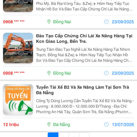
Phú Mỹ, Bà Rịa-Vũng Tàu. &Zwj;✈️ Hôm Nay Tiếp Tục
Nhận Hồ Sơ Và Đào Tạo Cấp Chứng Chỉ Lái Xe Nâng
Hàng Cho Học Viên Tại Chi Nhánh Long Thành-Đồng
Nai.❤️ Bạn Trao Tôi Niềm Tin- Tôi Gửi Bạn 100%...
0908 *** ***
Đồng Nai
23/09/2025
Đào Tạo Cấp Chứng Chỉ Lái Xe Nâng Hàng Tại
Kcn Giao Long, Bến Tre.
Trung Tâm Đào Tạo Nghề Lái Xe Nâng Hàng Tại Nhơn
Trạch, Đồng Nai &Zwj;✈️ Hôm Nay Tiếp Tục Nhận Hồ
Sơ Và Đào Tạo Cấp Chứng Chỉ Lái Xe Nâng Hàng Cho
Học Viên Tại Chi Nhánh Long Thành-Đồng Nai.❤️ Bạn
Trao Tôi Niềm Tin- Tôi Gửi Bạn 100% Sự Hài...
0908 *** ***
Đồng Nai
23/09/2025
Tuyển Tài Xế B2 Và Xe Nâng Làm Tại Sơn Trà
Đà Nẵng
Công Ty Dũng Lương Cần Tuyển Tài Xế B2 Và Xe Nâng -
Lương : 8.000.000 Đ - 12.000.000 Đ/Tháng - Địa Chỉ:
Phường An Hải Tây, Quận Sơn Trà, Đà Nẵng (Phường
An Hải, Tp Đà Nẵng Mới) - Cần Phụ Xe, Tài Xế Bằng B2
, Lái Xe Nâng Công Việc Ổn Định...
12 triệu
Đà Nẵng
13/07/2026