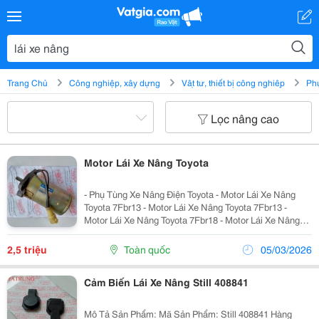
Trang Chủ
Công nghiệp, xây dựng
Vật tư, thiết bị công nghiệp
Phụ
Lọc nâng cao
Motor Lái Xe Nâng Toyota
- Phụ Tùng Xe Nâng Điện Toyota - Motor Lái Xe Nâng
Toyota 7Fbr13 - Motor Lái Xe Nâng Toyota 7Fbr13 -
Motor Lái Xe Nâng Toyota 7Fbr18 - Motor Lái Xe Nâng
Toyota 7Fbr20 - Motor Lái Xe Nâng Toyota 8Fbr13 -
Motor Lái Xe Nâng Toyota 8Fbr13 -...
2,5 triệu
Toàn quốc
05/03/2026
Cảm Biến Lái Xe Nâng Still 408841
Mô Tả Sản Phẩm: Mã Sản Phẩm: Still 408841 Hàng