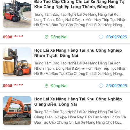
Đào Tạo Cấp Chứng Chỉ Lái Xe Nâng Hàng Tại
Khu Công Nghiệp Long Thành, Đồng Nai
Trung Tâm Đào Tạo Nghề Lái Xe Nâng Hàng Tại Kcn
Long Thành, Đồng Nai &Zwj;✈️ Hôm Nay Tiếp Tục Nhận
Hồ Sơ Và Đào Tạo Cấp Chứng Chỉ Lái Xe Nâng Hàng
Cho Học Viên Tại Chi Nhánh Long Thành-Đồng Nai.❤️
Bạn Trao Tôi Niềm Tin- Tôi Gửi Bạn 100%...
0908 *** ***
Đồng Nai
23/09/2025
Học Lái Xe Nâng Hàng Tại Khu Công Nghiệp
Nhơn Trạch, Đồng Nai
Trung Tâm Đào Tạo Nghề Lái Xe Nâng Hàng Tại Kcn
Nhơn Trạch, Đồng Nai &Zwj;✈️ Hôm Nay Tiếp Tục Nhận
Hồ Sơ Và Đào Tạo Cấp Chứng Chỉ Lái Xe Nâng Hàng
Cho Học Viên Tại Chi Nhánh Long Thành-Đồng Nai.❤️
Bạn Trao Tôi Niềm Tin- Tôi Gửi Bạn 100%...
0908 *** ***
Đồng Nai
23/09/2025
Học Lái Xe Nâng Hàng Tại Khu Công Nghiệp
Giang Điền, Đồng Nai
Trung Tâm Đào Tạo Nghề Lái Xe Nâng Hàng Tại Kcn
Giang Điền. &Zwj;✈️ Hôm Nay Tiếp Tục Nhận Hồ Sơ Và
Đào Tạo Cấp Chứng Chỉ Lái Xe Nâng Hàng Cho Học
Viên Tại Chi Nhánh Long Thành-Đồng Nai.❤️ Bạn Trao