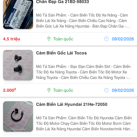
Chân Đạp Ga 21B2-98033
Mô Tả Sản Phẩm: - Cảm Biến Tốc Độ Xe Nâng - Cảm
Biến Lái Xe Nâng - Cảm Biến Chiều Cao Nâng - Cảm
Biến Góc Lái Xe Nâng Hyundai - Bàn Đạp Chân Ga -
Chân Đạp Ga - Cảm Biến Comesys
Http://Phutungxenangvn.com/En/Product/Forklift-
4,5 triệu
Toàn quốc
09/02/2026
Parts/Hyun...
Cảm Biến Gốc Lái Tocos
Mô Tả Sản Phẩm: - Bạc Đạn Cảm Biến Skf - Cảm Biến
Tốc Độ Xe Nâng Toyota - Cảm Biến Tốc Độ Motor Xe
Nâng Toyota - Cảm Biến Chiều Cao Xe Nâng Toyota -
Cảm Biến Lái Xe Nâng Toyota - Cảm Biến Chân Ga Xe
Nâng Toyota - Cảm Biến Chiều Cao Nâng...
₫
2.000
Toàn quốc
09/02/2026
Cảm Biến Lái Hyundai 21He-72050
Mô Tả Sản Phẩm: Cảm Biến Tốc Độ Hyundai Cảm Biến
Tốc Độ Motor Chạy Cảm Biến Tốc Độ Motor Bơm Cảm
Biến Lái Xe Nâng Hyundai Cảm Biến Novotechnik Hàng
Chính Hãng ≪Hyundai/ Sme/ Skf/ Novotechnik≫ Hãng