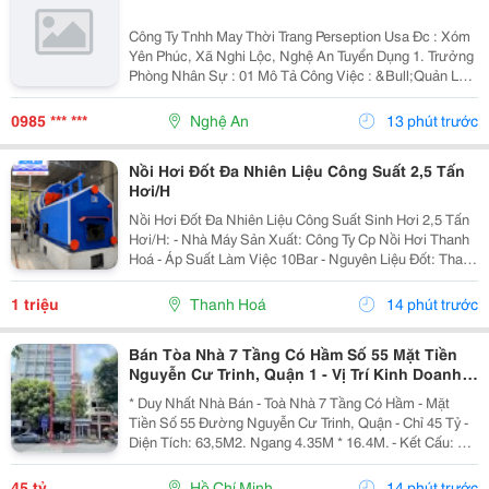
Công Ty Tnhh May Thời Trang Perseption Usa Đc : Xóm
Yên Phúc, Xã Nghi Lộc, Nghệ An Tuyển Dụng 1. Trưởng
Phòng Nhân Sự : 01 Mô Tả Công Việc : &Bull;Quản Lý
Và Điều Hành Hoạt Động P. Nhân Sự. &Bull;Xây Dựng
Và Triển Khai Chiến Lược, Chính...
0985 *** ***
Nghệ An
13 phút trước
Nồi Hơi Đốt Đa Nhiên Liệu Công Suất 2,5 Tấn
Hơi/H
Nồi Hơi Đốt Đa Nhiên Liệu Công Suất Sinh Hơi 2,5 Tấn
Hơi/H: - Nhà Máy Sản Xuất: Công Ty Cp Nồi Hơi Thanh
Hoá - Áp Suất Làm Việc 10Bar - Nguyên Liệu Đốt: Than,
Củi, Vỏ Trấu, Vải Vụn, Viên Nén.......... Tư Vấn Sản
Phẩm Hỗ Trợ Khách Hàng 24/7: ...
1 triệu
Thanh Hoá
14 phút trước
Bán Tòa Nhà 7 Tầng Có Hầm Số 55 Mặt Tiền
Nguyễn Cư Trinh, Quận 1 - Vị Trí Kinh Doanh
Đỉnh - Khẳng Định Vị Thế Đẳng Cấp - Ngay
* Duy Nhất Nhà Bán - Toà Nhà 7 Tầng Có Hầm - Mặt
Tiền Số 55 Đường Nguyễn Cư Trinh, Quận - Chỉ 45 Tỷ -
Diện Tích: 63,5M2. Ngang 4.35M * 16.4M. - Kết Cấu: 1
Hầm - 6 Tầng St - Thang Máy. - Dòng Tiền: 90
Triệu/Tháng - Hđ 5 Năm. - Pháp Lý: Sổ Hồng Cá...
45 tỷ
Hồ Chí Minh
14 phút trước