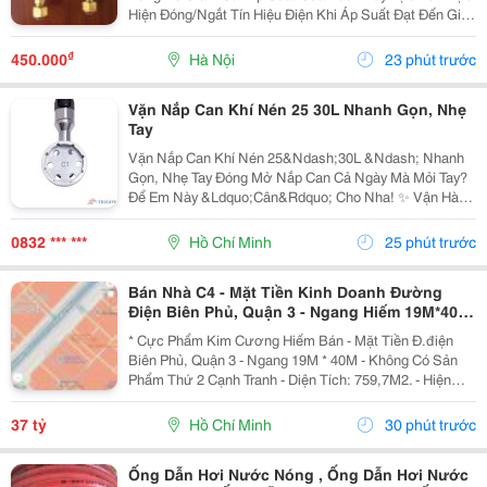
Hiện Đóng/Ngắt Tín Hiệu Điện Khi Áp Suất Đạt Đến Giá
Trị Cài Đặt. Công Tắc Áp Suất Saginomiya Sns C102X
Đóng Vai Trò Quan Trọng Trong Việc Bảo Vệ...
₫
450.000
Hà Nội
23 phút trước
Vặn Nắp Can Khí Nén 25 30L Nhanh Gọn, Nhẹ
Tay
Vặn Nắp Can Khí Nén 25&Ndash;30L &Ndash; Nhanh
Gọn, Nhẹ Tay Đóng Mở Nắp Can Cả Ngày Mà Mỏi Tay?
Để Em Này &Ldquo;Cân&Rdquo; Cho Nha! ✨ Vận Hành
Bằng Khí Nén &Ndash; Thao Tác Nhanh, Nhẹ Nhàng
Lực Xoắn Mạnh &Ndash; Siết/Mở Nắp Dễ Dàng Đầu
0832 *** ***
Hồ Chí Minh
25 phút trước
Mở Ôm Sát...
Bán Nhà C4 - Mặt Tiền Kinh Doanh Đường
Điện Biên Phủ, Quận 3 - Ngang Hiếm 19M*40M*
Lh Giang Giang:
* Cực Phẩm Kim Cương Hiếm Bán - Mặt Tiền Đ.điện
Biên Phủ, Quận 3 - Ngang 19M * 40M - Không Có Sản
Phẩm Thứ 2 Cạnh Tranh - Diện Tích: 759,7M2. - Hiện
Trạng: Nhà C4. - Vị Trí Đẹp Nhất Tại Cung Đường Ngay
Góc Nam Kỳ Khởi Nghĩa - Nơi Hội Tụ Hầu Hết...
37 tỷ
Hồ Chí Minh
30 phút trước
Ống Dẫn Hơi Nước Nóng , Ống Dẫn Hơi Nước