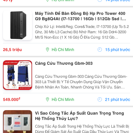
Máy Tính Để Bàn Đồng Bộ Hp Pro Tower 400
G9 Bg8Q4At (I7-13700 | 16Gb | 512Gb Ssd |
Intel Uhd 770 | Windows 11 Home)
Chíp Xử Lý: Intel&Reg; Core&Trade; I7-13700 (Up To 5.2
Ghz, 30 Mb L3 Cache) Bộ Nhớ Ram: 16 Gb Ddr4-3200
Mt/S Non-Ecc (1 X 16 Gb) Ổ Đĩa Cứng: 512 Gb
Pcie&Reg; Nvme&Trade; M.2 Ssd Ổ Đĩa Quang: Không
Công Ty Tnhh Tm Dv Hợp Thành Thịnh 406/55 Cộng
26,5 triệu
Hồ Chí Minh
15 phút trước
Hòa,...
Cáng Cứu Thương Gbm-303
Cáng Cứu Thương Gbm-303 Cáng Cứu Thương Gbm-
303 Là Thiết Bị Y Tế Chuyên Dụng Giúp Vận Chuyển
Bệnh Nhân An Toàn, Nhanh Chóng Và Tối Ưu. Sản
Phẩm Được Thiết Kế Dành Cho Các Tình Huống Cấp
Cứu Khẩn Cấp Hoặc Hỗ Trợ Di Chuyển Cho Người Già
₫
549.000
Hồ Chí Minh
21 phút trước
Yếu, Bệnh...
Vì Sao Công Tắc Áp Suất Quan Trọng Trong
Hệ Thống Thủy Lực?
Công Tắc Áp Suất Trong Hệ Thống Thủy Lực Là Thiết Bị
Dùng Để Giám Sát Áp Suất Của Dầu Thủy Lực Và Thực