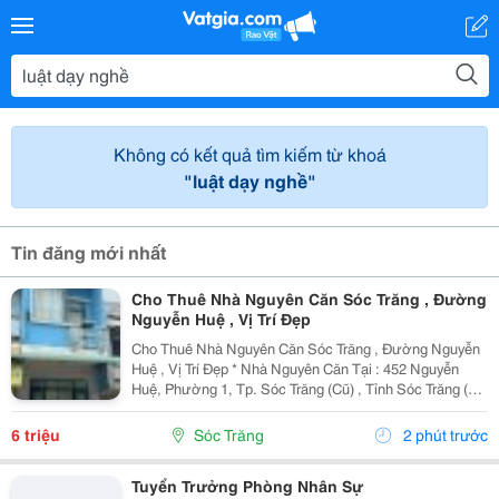
Không có kết quả tìm kiếm từ khoá
"luật dạy nghề"
Tin đăng mới nhất
Cho Thuê Nhà Nguyên Căn Sóc Trăng , Đường
Nguyễn Huệ , Vị Trí Đẹp
Cho Thuê Nhà Nguyên Căn Sóc Trăng , Đường Nguyễn
Huệ , Vị Trí Đẹp * Nhà Nguyên Căn Tại : 452 Nguyễn
Huệ, Phường 1, Tp. Sóc Trăng (Cũ) , Tỉnh Sóc Trăng (
Phường Sóc Trăng, Tp. Cần Thơ (Mới) * Giá Thuê: 6
Triệu/Tháng ( Cọc 2 Tháng, Đóng 1 Tháng ) *...
6 triệu
Sóc Trăng
2 phút trước
Tuyển Trưởng Phòng Nhân Sự