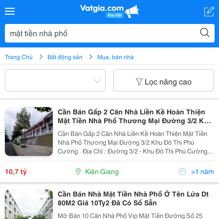
Trang Chủ
Bất động sản
Mua, bán nhà
Lọc nâng cao
Cần Bán Gấp 2 Căn Nhà Liền Kề Hoàn Thiện
Mặt Tiền Nhà Phố Thương Mại Đường 3/2 Khu
Đô Thị Phú Cường .
Cần Bán Gấp 2 Căn Nhà Liền Kề Hoàn Thiện Mặt Tiền
Nhà Phố Thương Mại Đường 3/2 Khu Đô Thị Phú
Cường . Địa Chỉ : Đường 3/2 - Khu Đô Thị Phú Cường -
An Hòa - Rạch Giá - Kiên Giang . - Hướng : Đông Bắc -
Diện Tích : 10 &Times; 23,5 = 235 M&Sup2; (...
10,7 tỷ
Kiên Giang
>1 năm
Cần Bán Nhà Mặt Tiền Nhà Phố Ở Tên Lửa Dt
80M2 Giá 10Ty2 Đã Có Sổ Sẵn
Mở Bán 10 Căn Nhà Phố Vip Mặt Tiền Đường Số 25