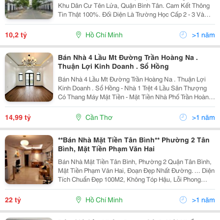
Khu Dân Cư Tên Lửa, Quận Bình Tân. Cam Kết Thông
Tin Thật 100%. Đối Diện Là Trường Học Cấp 2 - 3 Và
Công Viên Phan Châu Trinh Và Cách 200M Là Siêu Thị
Coop Mart Bình Tân Đường Số 19. Bán Đồng Giá 10,2
10,2 tỷ
Hồ Chí Minh
>1 năm
Tỷ...
Bán Nhà 4 Lầu Mt Đường Trần Hoàng Na .
Thuận Lợi Kinh Doanh . Sổ Hồng
Bán Nhà 4 Lầu Mt Đường Trần Hoàng Na . Thuận Lợi
Kinh Doanh . Sổ Hồng - Nhà 1 Trệt 4 Lầu Sân Thượng
Có Thang Máy Mặt Tiền - Mặt Tiền Nhà Phố Trần Hoàng
Na, An Bình Quận Ninh Kiều Thành Phố Cần Thơ - Diện
Tích : 4,5M X 22,1M = 100M2 Odt ....
14,99 tỷ
Cần Thơ
>1 năm
**Bán Nhà Mặt Tiền Tân Bình** Phường 2 Tân
Bình, Mặt Tiền Phạm Văn Hai
Bán Nhà Mặt Tiền Tân Bình, Phường 2 Quận Tân Bình,
Mặt Tiền Phạm Văn Hai, Đoạn Đẹp Nhất Đường. ... Diện
Tích Chuẩn Đẹp 100M2, Không Tóp Hậu, Lỗi Phong
Thủy. ... Mặt Tiền Nhà Phố 4 Tầng Kết Cấu Kiên Cố,
Nhà Mới Đẹp, Chắc Chắn; 5 Phòng...
22 tỷ
Hồ Chí Minh
>1 năm