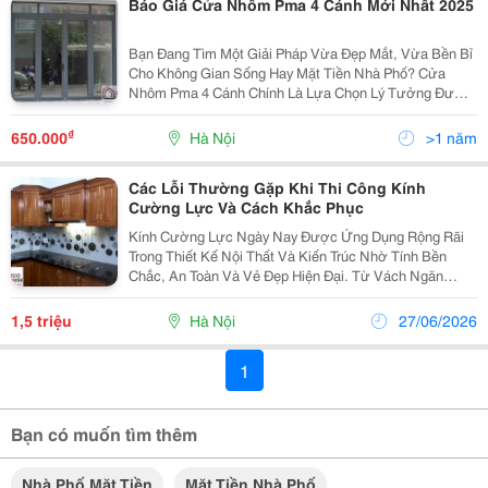
Báo Giá Cửa Nhôm Pma 4 Cánh Mới Nhất 2025
Bạn Đang Tìm Một Giải Pháp Vừa Đẹp Mắt, Vừa Bền Bỉ
Cho Không Gian Sống Hay Mặt Tiền Nhà Phố? Cửa
Nhôm Pma 4 Cánh Chính Là Lựa Chọn Lý Tưởng Được
Nhiều Gia Đình Hiện Đại Tại Hà Nội Tin Dùng. Với Thiết
Kế Mở Rộng, Sang Trọng Và Khả Năng Lấy Sáng Tối...
₫
650.000
Hà Nội
>1 năm
Các Lỗi Thường Gặp Khi Thi Công Kính
Cường Lực Và Cách Khắc Phục
Kính Cường Lực Ngày Nay Được Ứng Dụng Rộng Rãi
Trong Thiết Kế Nội Thất Và Kiến Trúc Nhờ Tính Bền
Chắc, An Toàn Và Vẻ Đẹp Hiện Đại. Từ Vách Ngăn
Phòng, Mặt Tiền Nhà Phố Đến Cầu Thang, Loại Kính
Này Không Chỉ Giúp Tối Ưu Ánh Sáng Mà Còn Mang Lại
1,5 triệu
Hà Nội
27/06/2026
Sự...
1
Bạn có muốn tìm thêm
Nhà Phố Mặt Tiền
Mặt Tiền Nhà Phố