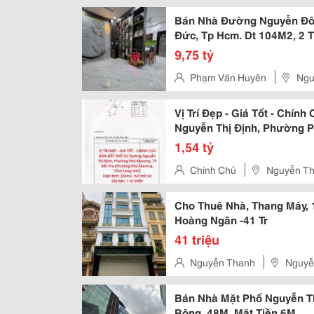
Bán Nhà Đường Nguyễn Đôn 
Đức, Tp Hcm. Dt 104M2, 2 Tầ
9,75 tỷ
Phạm Văn Huyên
Ngu
Vị Trí Đẹp - Giá Tốt - Chí
Nguyễn Thị Định, Phường P
1,54 tỷ
Chính Chủ
Nguyễn Thị
Cho Thuê Nhà, Thang Máy, 
Hoàng Ngân -41 Tr
41 triệu
Nguyễn Thanh
Nguyễn
Bán Nhà Mặt Phố Nguyễn Th
Rộng, 48M, Mặt Tiền 6M