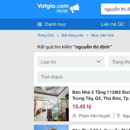
Danh mục
Liên hệ QC
Trang Chủ
Bất động sản
Mua, bán nhà
Kết quả tìm kiếm
"nguyễn thị định"
Bán Nhà 5 Tầng 112M2 Đườ
Trưng Tây, Q2, Thủ Đức, Tp
15,45 tỷ
Phạm Văn Huyên
Ngu