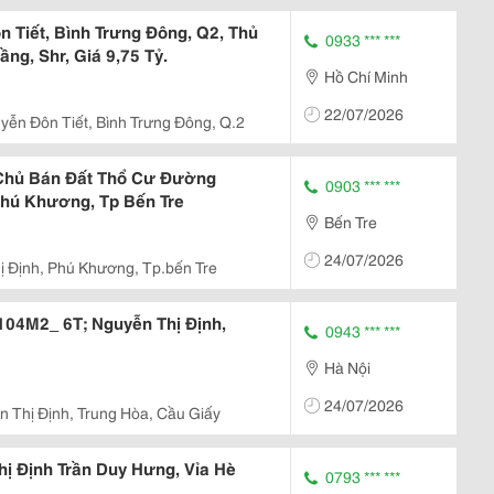
Tiết, Bình Trưng Đông, Q2, Thủ
0933 *** ***
ng, Shr, Giá 9,75 Tỷ.
Hồ Chí Minh
22/07/2026
yễn Đôn Tiết, Bình Trưng Đông, Q.2
nh Chủ Bán Đất Thổ Cư Đường
0903 *** ***
hú Khương, Tp Bến Tre
Bến Tre
24/07/2026
 Định, Phú Khương, Tp.bến Tre
104M2_ 6T; Nguyễn Thị Định,
0943 *** ***
Hà Nội
24/07/2026
 Thị Định, Trung Hòa, Cầu Giấy
ị Định Trần Duy Hưng, Vỉa Hè
0793 *** ***