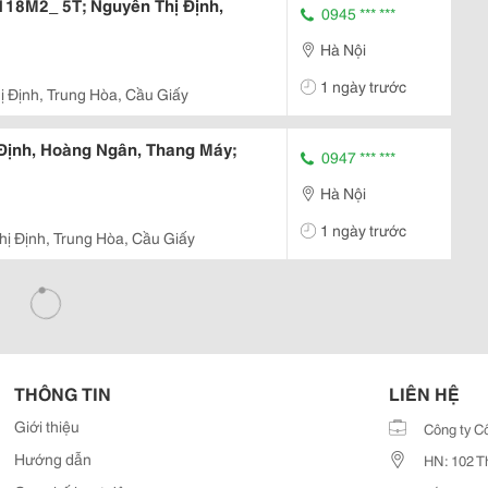
118M2_ 5T; Nguyễn Thị Định,
0945 *** ***
Hà Nội
1 ngày trước
 Định, Trung Hòa, Cầu Giấy
Định, Hoàng Ngân, Thang Máy;
0947 *** ***
Hà Nội
1 ngày trước
ị Định, Trung Hòa, Cầu Giấy
THÔNG TIN
LIÊN HỆ
Giới thiệu
Công ty C
Hướng dẫn
HN: 102 T