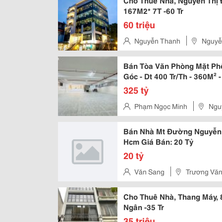
Cho Thuê Nhà, Nguyễn Thị 
167M2* 7T -60 Tr
60 triệu
Nguyễn Thanh
Nguyễn
Bán Tòa Văn Phòng Mặt Phố
Góc - Dt 400 Tr/Th - 360M² 
325 tỷ
Phạm Ngọc Minh
Nguy
Bán Nhà Mt Đường Nguyễn T
Hcm Giá Bán: 20 Tỷ
20 tỷ
Văn Sang
Trương Văn 
Hồ Chí Minh
Cho Thuê Nhà, Thang Máy, 
Ngân -35 Tr
35 triệu