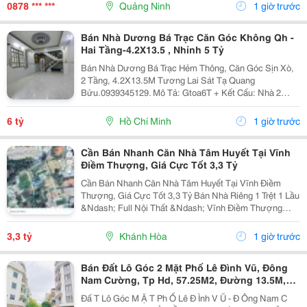
Việc Liên Quan Đến Kế Toán Thuế...
0878 *** ***
Quảng Ninh
1 giờ trước
Bán Nhà Dương Bá Trạc Căn Góc Không Qh -
Hai Tầng-4.2X13.5 , Nhỉnh 5 Tỷ
Bán Nhà Dương Bá Trạc Hẻm Thông, Căn Góc Sịn Xò,
2 Tầng, 4.2X13.5M Tương Lai Sát Tạ Quang
Bửu.0939345129. Mô Tả: Gtoa6T + Kết Cấu: Nhà 2
Tầng Btct Kiên Cố, 2 Phòng. + Vị Trí: Ngay Dương Bá
Trạc Thông Tạ Quang Bửu, Âu Dương Lân, Nguyễn Thị
6 tỷ
Hồ Chí Minh
1 giờ trước
Tần, Dạ...
Cần Bán Nhanh Căn Nhà Tâm Huyết Tại Vĩnh
Điềm Thượng, Giá Cực Tốt 3,3 Tỷ
Cần Bán Nhanh Căn Nhà Tâm Huyết Tại Vĩnh Điềm
Thượng, Giá Cực Tốt 3,3 Tỷ Bán Nhà Riêng 1 Trệt 1 Lầu
&Ndash; Full Nội Thất &Ndash; Vĩnh Điềm Thượng
&Ndash; Gần 23/10 Vị Trí: Thôn Vĩnh Điềm Thượng,
Cách Đường 23/10 Chỉ 50M Hẻm Thông Thoáng, Kết...
3,3 tỷ
Khánh Hòa
1 giờ trước
Bán Đất Lô Góc 2 Mặt Phố Lê Đình Vũ, Đông
Nam Cường, Tp Hd, 57.25M2, Đường 13.5M,
3.X Tỷ
Đấ T Lô Góc M Ặ T Ph Ố Lê Đ Ình V Ũ - Đ Ông Nam C