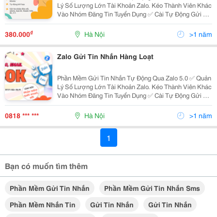
Lý Số Lượng Lớn Tài Khoản Zalo. Kéo Thành Viên Khác
Vào Nhóm Đăng Tin Tuyển Dụng ✅ Cài Tự Động Gửi Tin
Nhắn Tới Hàng Trăm Nhóm Cả Ngày, Gửi Tin Nhắn Tới
Danh Sách Bạn Bè Theo Tag ✅ Quét Số...
₫
380.000
Hà Nội
>1 năm
Zalo Gửi Tin Nhắn Hàng Loạt
Phần Mềm Gửi Tin Nhắn Tự Động Qua Zalo 5.0 ✅ Quản
Lý Số Lượng Lớn Tài Khoản Zalo. Kéo Thành Viên Khác
Vào Nhóm Đăng Tin Tuyển Dụng ✅ Cài Tự Động Gửi Tin
Nhắn Tới Hàng Trăm Nhóm Cả Ngày, Gửi Tin Nhắn Tới
Danh Sách Bạn Bè Theo Tag ✅ Quét Số...
0818 *** ***
Hà Nội
>1 năm
1
Bạn có muốn tìm thêm
Phần Mềm Gửi Tin Nhắn
Phần Mềm Gửi Tin Nhắn Sms
Phần Mềm Nhắn Tin
Gửi Tin Nhắn
Gửi Tin Nhắn