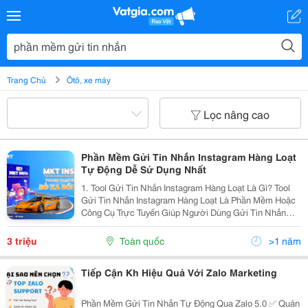
Trang Chủ
Ôtô, xe máy
Lọc nâng cao
Phần Mềm Gửi Tin Nhắn Instagram Hàng Loạt
Tự Động Dễ Sử Dụng Nhất
1. Tool Gửi Tin Nhắn Instagram Hàng Loạt Là Gì? Tool
Gửi Tin Nhắn Instagram Hàng Loạt Là Phần Mềm Hoặc
Công Cụ Trực Tuyến Giúp Người Dùng Gửi Tin Nhắn
Đồng Thời Đến Nhiều Tài Khoản Instagram. Những
Công Cụ Này Thường Được Sử Dụng Trong Các
3 triệu
Toàn quốc
>1 năm
Chiến...
Tiếp Cận Kh Hiệu Quả Với Zalo Marketing
Phần Mềm Gửi Tin Nhắn Tự Động Qua Zalo 5.0 ✅ Quản