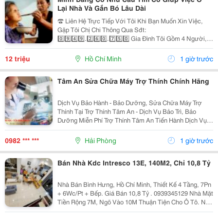
Lại Nhà Và Gắn Bó Lâu Dài
☎️ Liên Hệ Trực Tiếp Với Tôi Khi Bạn Muốn Xin Việc,
Gặp Tôi Chị Chi Thông Qua Sđt:
0️⃣9️⃣4️⃣9️⃣.2️⃣6️⃣0️⃣.7️⃣5️⃣0️⃣ Gia Đình Tôi Gồm 4 Người, 2
Vợ Chồng 2 Con Nhỏ, Bé Lớn 9 Tuổi Đã Đi Học Có Ba
Mẹ Đưa Rước, Bé Nhỏ 1 Tuổi. Nhà Thì Chỉ Có 1 Lầu.
12 triệu
Hồ Chí Minh
1 giờ trước
Tôi...
Tâm An Sửa Chữa Máy Trợ Thính Chính Hãng
Dịch Vụ Bảo Hành - Bảo Dưỡng, Sửa Chữa Máy Trợ
Thính Tại Trợ Thính Tâm An - Dịch Vụ Bảo Trì, Bảo
Dưỡng Miễn Phí Trợ Thính Tâm An Tiến Hành Dịch Vụ
Bảo Dưỡng, Vệ Sinh Sấy Khô Máy Trợ Thính Định Kì 3
Tháng/1 Lần Đối Với Tất Cả Các Thiêt Bị Trợ...
0982 *** ***
Hải Phòng
1 giờ trước
Bán Nhà Kdc Intresco 13E, 140M2, Chỉ 10,8 Tỷ
Nhà Bán Bình Hưng, Hồ Chí Minh, Thiết Kế 4 Tầng, 7Pn
+ 6Wc/Pt + Bếp. Giá Bán 10,8 Tỷ . 0939345129 Nhà Mặt
Tiền Rộng 7M, Ngõ Vào 10M Thuận Tiện Cho Ô Tô. Nội
Thất Bao Gồm Điều Hòa, Tủ Lạnh, Giường, Mang Đến