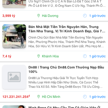
Ườ Ng!!! Chính Ch Ủ C Ầ N Bán Lô Đấ T Góc 2 M Ặ T
Ph Ố Lê Đ Ình V Ũ , Đ Ông Nam C Ườ Ng, Thành Ph Ố H
Ả I D Ươ Ng - Di Ệ N Tích 57.25M2, H Ướ Ng Tây, Tây B
Ắ C - M Ặ T Ti Ề N C Ự C R Ộ Ng -...
3,999 tỷ
Hải Dương
1 giờ trước
Bán Nhà Mặt Tiền Trần Nguyên Hãn, Trung
Tâm Nha Trang, Vị Trí Kinh Doanh Đẹp, Giá 7,4
Tỷ
Chính Chủ Gửi Bán Nhà Mặt Tiền Đường Trần Nguyên
Hãn, Phường Phước Hòa, Thành Phố Nha Trang, Khánh
Hòa, Sở Hữu Vị Trí Kinh Doanh Sầm Uất, Phù Hợp Mở
Cửa Hàng, Văn Phòng, Showroom Hoặc Đầu Tư Cho
Thuê Lâu Dài. Thông Tin Chi Tiết. - Địa Chỉ: Số...
7,4 tỷ
Khánh Hòa
1 giờ trước
Dn88 | Trang Chủ Dn88.Com Thưởng Nạp Đầu
100%
Dn88 Là Thương Hiệu Giải Trí Trực Tuyến Tích Hợp
Nhiều Loại Hình Hấp Dẫn Như Slots, Cá Cược Thể
Thao Và Xổ Số. Nền Tảng Dn88 Được Tối Ưu Công
Nghệ, Bảo Mật Cao, Nạp Rút Nhanh Và Hỗ Trợ Tốt Trên
Pc Lẫn Điện Thoại Di Động. Website:
₫
121.231.241.254
Hồ Chí Minh
1 giờ trước
Https://Dn88C.com/...
Mình Đang Có Nhu Cầu Tìm Cô Giúp Việc Ở