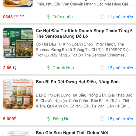
Triển, Nhu Cầu Vận Chuyển Nhanh Các Mặt Hàng Giá Trị
Cao Đang Gia Tăng Mạnh. Doanh Nghiệp Và Cá Nhân
Không Chỉ Quan Tâm Đến Tốc Độ Giao Nhận Mà Còn...
0348 *** ***
Toàn quốc
11 phút trước
Cơ Hội Đầu Tư Kinh Doanh Shop Tmdv Tầng 5
The Sentosa Đừng Bỏ Lỡ
Cơ Hội Đầu Tư Kinh Doanh Shop Tmdv Tầng 5 The
Sentosa Đừng Bỏ Lỡ Thông Tin Chi Tiết S105S07 Diện
Tích 83,7M2 Tầng 5 Tòa S1 The Sentosa Vinhomes
Thanh Hóa Vị Trí Ngay Giao Điểm Đại Lộ Nguyễn Hoàng
Và Đại Lộ Nam Sông Mã Nằm Trong Quần Thể Kđt...
2,66 tỷ
Thanh Hoá
13 phút trước
Bao Bì Pp Dệt Đựng Hạt Điều, Nông Sản.
Bao Bì Pp Dệt Đựng Hạt Điều, Nông Sản. Giải Pháp Bao
Bì Chuyên Nghiệp. Chắc Chắn - Bền Bỉ - An Toàn - Tiết
Kiệm. Quý Anh Chị Có Nhu Cầu Tư Vấn, Liên Hệ Em
Qua Số Hotline/ Zalo: 0865 489 273
₫
5.000
Đồng Nai
18 phút trước
Báo Giá Sơn Ngoại Thất Dulux Mới