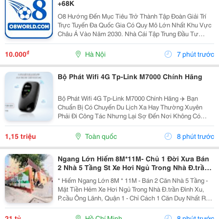
+68K
O8 Hướng Đến Mục Tiêu Trở Thành Tập Đoàn Giải Trí
Trực Tuyến Đa Quốc Gia Có Quy Mô Lớn Nhất Khu Vực
Châu Á Vào Năm 2030. Nhà Cái Tập Trung Đầu Tư
Mạnh Mẽ Vào Nền Tảng Công Nghệ Trí Tuệ Nhân Tạo
Nhằm Cá Nhân Hóa Trải Nghiệm, Đồng Thời Mở Rộng
₫
10.000
Hà Nội
7 phút trước
Tầm Ảnh...
Bộ Phát Wifi 4G Tp-Link M7000 Chính Hãng
Bộ Phát Wifi 4G Tp-Link M7000 Chính Hãng ✈️ Bạn
Chuẩn Bị Có Chuyến Du Lịch Xa Hay Thường Xuyên
Phải Đi Công Tác Nhưng Lại Sợ Đến Nơi Không Có
Wifi, Sóng 3G/4G Trên Điện Thoại Chập Chờn Và Tốn
Pin? Đừng Lo! Đã Có "Vũ Khí Bí Mật" Tp-Link M7000
1,15 triệu
Toàn quốc
8 phút trước
Giúp...
Ngang Lớn Hiếm 8M*11M- Chủ 1 Đời Xưa Bán
2 Nhà 5 Tầng St Xe Hơi Ngủ Trong Nhà Đ.trần
Đình Xu, Quận 1- Khu Vip Ngay Ubnd Góc Trần
* Hiếm Ngang Lớn 8M * 11M - Bán 2 Căn Nhà 5 Tầng -
Hưng Đạo &
Mặt Tiền Hẻm Xe Hơi Ngủ Trong Nhà Đ.trần Đình Xu,
P.cầu Ông Lãnh, Quận 1 - Chỉ Cách 1 Căn Duy Nhất Ra
Mặt Tiền - 093.867.6685 Giang Giang + Diện Tích:
91M2. + Kết Cấu: Gồm 2 Nhà 5 Tầng Đúc Btct -...
21 tỷ
Hồ Chí Minh
8 phút trước