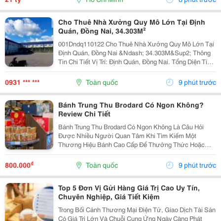
Cho Thuê Nhà Xưởng Quy Mô Lớn Tại Định
Quán, Đồng Nai, 34.303M²
001Dndq110122 Cho Thuê Nhà Xưởng Quy Mô Lớn Tại
Định Quán, Đồng Nai &Ndash; 34.303M&Sup2; Thông
Tin Chi Tiết Vị Trí: Định Quán, Đồng Nai. Tổng Diện Tích
Khu Đất: 50.230,6M&Sup2; Diện Tích Sử Dụng Tổng
Diện Tích Sàn Xây Dựng: 34.303M&Sup2; Diện...
0931 *** ***
Toàn quốc
9 phút trước
Bánh Trung Thu Brodard Có Ngon Không?
Review Chi Tiết
Bánh Trung Thu Brodard Có Ngon Không Là Câu Hỏi
Được Nhiều Người Quan Tâm Khi Tìm Kiếm Một
Thương Hiệu Bánh Cao Cấp Để Thưởng Thức Hoặc
Làm Quà Biếu Trong Dịp Trung Thu. Với Phong Cách
Bánh Mang Đậm Dấu Ấn Ẩm Thực Pháp Kết Hợp Khẩu
₫
800.000
Toàn quốc
9 phút trước
Vị Người Việt,...
Top 5 Đơn Vị Gửi Hàng Giá Trị Cao Uy Tín,
Chuyên Nghiệp, Giá Tiết Kiệm
Trong Bối Cảnh Thương Mại Điện Tử, Giao Dịch Tài Sản
Có Giá Trị Lớn Và Chuỗi Cung Ứng Ngày Càng Phát