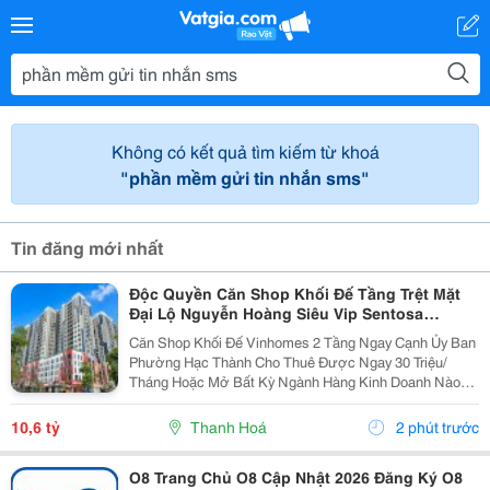
Không có kết quả tìm kiếm từ khoá
"phần mềm gửi tin nhắn sms"
Tin đăng mới nhất
Độc Quyền Căn Shop Khối Đế Tầng Trệt Mặt
Đại Lộ Nguyễn Hoàng Siêu Vip Sentosa
Vinhomes Star City Thanh Hóa
Căn Shop Khối Đế Vinhomes 2 Tầng Ngay Cạnh Ủy Ban
Phường Hạc Thành Cho Thuê Được Ngay 30 Triệu/
Tháng Hoặc Mở Bất Kỳ Ngành Hàng Kinh Doanh Nào
Cũng Ra Tiền Có Sẵn Dân Cư 4000 Người Trên Các Tòa
Căn Hộ Và Toàn Bộ Là Cư Dân Cao Cấp Vinhomes
10,6 tỷ
Thanh Hoá
2 phút trước
Giàu...
O8 Trang Chủ O8 Cập Nhật 2026 Đăng Ký O8