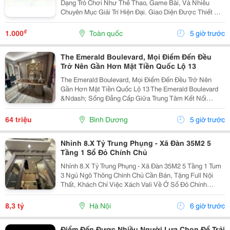
Dạng Trò Chơi Như Thể Thao, Game Bài, Và Nhiều
Chuyên Mục Giải Trí Hiện Đại. Giao Diện Được Thiết Kế
Trực Quan, Thân Thiện Với Người Dùng Trên Cả Điện
Thoại Và Máy Tính. Hệ Thống Bảo Mật Hiện Đại...
₫
1.000
Toàn quốc
5 giờ trước
The Emerald Boulevard, Mọi Điểm Đến Đều
Trở Nên Gần Hơn Mặt Tiền Quốc Lộ 13
The Emerald Boulevard, Mọi Điểm Đến Đều Trở Nên
Gần Hơn Mặt Tiền Quốc Lộ 13 The Emerald Boulevard
&Ndash; Sống Đẳng Cấp Giữa Trung Tâm Kết Nối
Tp.hcm Bạn Đang Tìm Một Căn Hộ Vừa Để Ở, Vừa Có
Tiềm Năng Đầu Tư Mạnh? The Emerald Boulevard
64 triệu
Bình Dương
5 giờ trước
Chính Là...
Nhỉnh 8.X Tỷ Trung Phụng - Xã Đàn 35M2 5
Tầng 1 Sổ Đỏ Chính Chủ
Nhỉnh 8.X Tỷ Trung Phụng - Xã Đàn 35M2 5 Tầng 1 Tum
3 Ngủ Ngõ Thông Chính Chủ Cần Bán, Tặng Full Nội
Thất, Khách Chỉ Việc Xách Vali Về Ở Sổ Đỏ Chính
Chủ(Nói Không Với Quy Hoạch) Mr Cường 0936161345
8,3 tỷ
Hà Nội
6 giờ trước
Điểm Đến Được Nhiều Người Lựa Chọn Để Trải