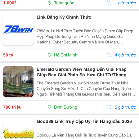
Geotrust Giao Thức Ssl 256-Bit, Trang Web
₫
1.000
Toàn quốc
1 giờ trước
Gamenohu.lol...
Link Đăng Ký Chính Thức
78Wim ⁠ Là Nơi Trực Tuyến Độc Quyền Được Cấp Phép
Hợp Pháp Do Trung Tâm An Ninh Mạng Quốc Gia
National Cyber Security Centre Và Isle Of Man,
Cagayan,Và Pagcor Cấp Phép. Những Giấy Phép Khẳng
Định Sân Chơi Này An Toàn Và Minh Bạch Thu Hút Hơn
50 tỷ
Hồ Chí Minh
4 giờ trước
10 Triệu...
Emerald Garden View Mang Đến Giải Pháp
Giúp Bạn Giải Pháp Sở Hửu Chỉ 7Tr/Tháng
The Emerald Garden View &Ndash; Dừng Thuê Nhà,
Chuyển Sang Sở Hữu 1. Câu Chuyện Của Hàng Ngàn
Người Trẻ Mỗi Tháng Chi 6&Ndash;8 Triệu Để Thuê Nhà
Nhưng Tài Sản Vẫn Là Con Số 0. Emerald Garden View
Mang Đến Giải Pháp Giúp Bạn Chuyển Tiền Thuê Nhà...
700 triệu
Bình Dương
5 giờ trước
Good88 Link Truy Cập Uy Tín Hàng Đầu 2026
Good88 Là Nền Tảng Giải Trí Trực Tuyến Cung Cấp Đa