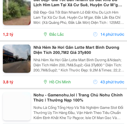
Lịch Him Lam Tại Xã Cư Suê, Huyện Cư M''gar,
Đắk Lắk
Đất Đẹp- Giá Tốt Bán Nhanh Lô Đất Khu Du Lịch Him
Lam Tại Xã Cư Suê, Huyện Cư M'gar, Đắk Lắk Địa Chỉ
Mới: (Xã Quảng Phú, Đắk Lắk Mới) Diện Tích : 125M2,
75M2 Thổ Cư. Nở Hậu Giá Bán: 1,2 Tỷ(Có Thương
Lượng) - Vị Trí Đẹp Giao Thông Thuận Lợi, Đất...
1,2 tỷ
Đắc Lắc
14 phút trước
Nhà Hẻm Xe Hơi Gân Lotte Mart Bình Dương
Diện Tích 200,7M2 Giá 3Ty800
Nhà Hẻm Xe Hơi Gần Lotte Mart Bình Dương &Ndash;
Diện Tích Hiếm 200,7M&Sup2;-Giá 3Ty800 * Diện Tích:
200,7M&Sup2; * Kích Thước Đẹp: 9,2M &Times; 22,2M
* Nhà Cấp 4 Gồm 3 Phòng Ngủ, 1 Wc * Hẻm Xe Hơi
Rộng, Ô Tô Vào Tận Nhà * Hướng Đông Nam, Đất...
3,8 tỷ
Hồ Chí Minh
43 phút trước
Nohu - Gamenohu.lol | Trang Chủ Nohu Chính
Thức | Thưởng Nạp 100%
Nohu Là Cổng Tổng Hợp Và Trải Nghiệm Game Slot Đổi
Thưởng Uy Tín Hàng Đầu, Vận Hành Theo Tiêu Chuẩn
Kiểm Định Khắt Khe Từ Pagcor, Isle Of Man Gsc Và
Curacao Egaming. Tích Hợp Chứng Nhận Bảo Mật