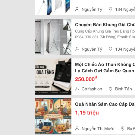
Tư, Phụ Kiện, Vật Phẩm, Quà Tặng Quảng Cáo Như:
X Banner - Standee.
Nguyễn Tý
134 Nguyễ
Chuyên Bán Khung Giá Chữ
Cung Cấp Khung Giá Treo Băng Rôn Di 
0984.936.381 (Mr Đông) Email: Standeedn@Gmail.com Công Ty Tnhh Nguyen
Seja Chuyên Nhập Khẩu, Sản Xuất 
Vật Phẩm, Quà Tặng Quảng Cáo 
Nguyễn Tý
134 Nguyễ
Một Chiếc Áo Thun Không 
Là Cách Gửi Gắm Sự Quan
₫
250.000
Ctrlfashion
Bình Tân
Quà Nhân Sâm Cao Cấp Dàn
1,19 triệu
Nguyễn Thị Mười
Ba 