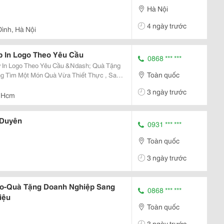
Hà Nội
4 ngày trước
Đình, Hà Nội
 In Logo Theo Yêu Cầu
0868 *** ***
 In Logo Theo Yêu Cầu &Ndash; Quà Tặng
Toàn quốc
Hiệu Hiệu Quả? Bộ Quà Tặng Sổ Tay
3 ngày trước
Được...
 Hcm
 Duyên
0931 *** ***
Toàn quốc
3 ngày trước
go-Quà Tặng Doanh Nghiệp Sang
0868 *** ***
iệu
Toàn quốc
3 ngày trước