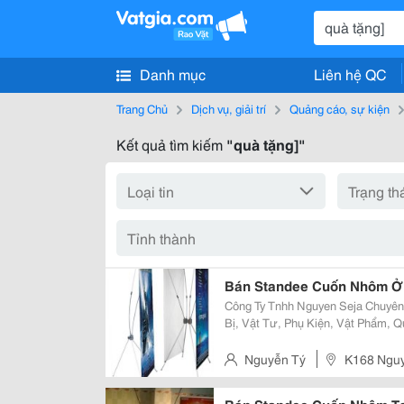
Danh mục
Liên hệ QC
Trang Chủ
Dịch vụ, giải trí
Quảng cáo, sự kiện
Kết quả tìm kiếm
"quà tặng]"
Bán Standee Cuốn Nhôm Ở 
Công Ty Tnhh Nguyen Seja Chuyên
Bị, Vật Tư, Phụ Kiện, Vật Phẩm, Quà Tặng 
Stands - X Banner - Standee...) - Giá Chữ X (Gx-06) , Khung Sắt Sơn Tĩnh Điện
( Loại Tiêu Chuẩn, P
Nguyễn Tý
K168 Nguy