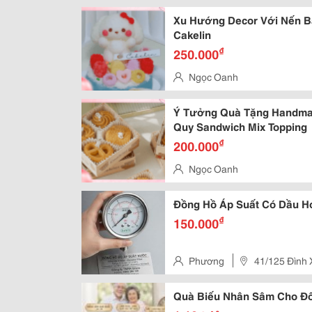
Xu Hướng Decor Với Nến B
Cakelin
₫
250.000
Ngọc Oanh
Ý Tưởng Quà Tặng Handmad
Quy Sandwich Mix Topping
₫
200.000
Ngọc Oanh
Đồng Hồ Áp Suất Có Dầu H
₫
150.000
Phương
41/125 Đình 
Quà Biếu Nhân Sâm Cho Đố