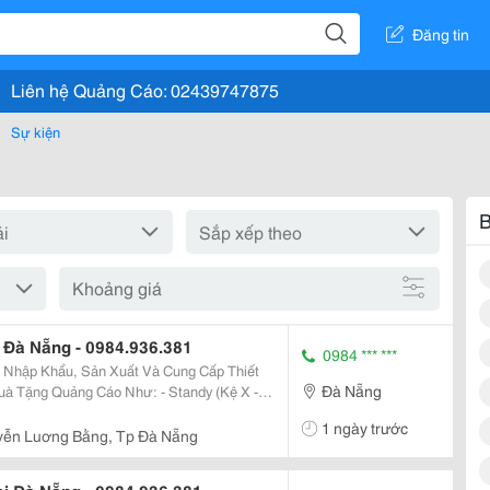
Đăng tin
Liên hệ Quảng Cáo: 02439747875
Sự kiện
B
Khoảng giá
Đà Nẵng - 0984.936.381
0984 *** ***
 Nhập Khẩu, Sản Xuất Và Cung Cấp Thiết
Đà Nẵng
Quảng Cáo Như: - Standy (Kệ X -
1 ngày trước
ễn Luơng Bằng, Tp Đà Nẵng