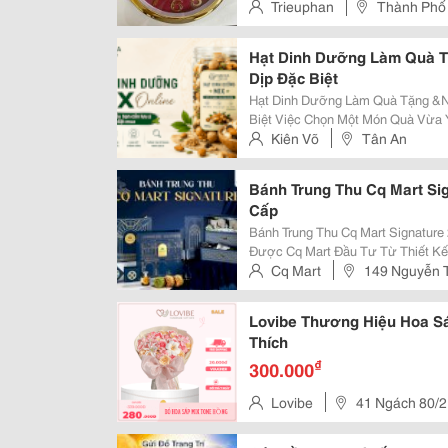
Trieuphan
Thành Phố
Hạt Dinh Dưỡng Làm Quà Tặ
Dịp Đặc Biệt
Hạt Dinh Dưỡng Làm Quà Tặng &N
Biệt Việc Chọn Một Món Quà Vừa Ý Nghĩa Vừa Thiết Thực Luôn Là Điều Được
Nhiều Người Quan Tâm. Trong Nh
Kiên Võ
Tân An
Quà Tặng Trở Thành Xu Hướng Đư
Bánh Trung Thu Cq Mart Si
Cấp
Bánh Trung Thu Cq Mart Signatur
Được Cq Mart Đầu Tư Từ Thiết K
Nhu Cầu Biếu Tặng Đối Tác, Khách
Cq Mart
149 Nguyễn T
Không Chỉ Sở Hữu Những Mẫu Hộp 
Lovibe Thương Hiệu Hoa S
Thích
₫
300.000
Lovibe
41 Ngách 80/