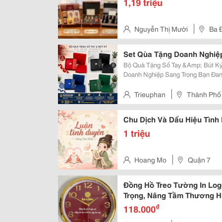
1,19 triệu
Nguyễn Thị Mười
Ba 
Set Qùa Tặng Doanh Nghiệp
Bộ Quà Tặng Sổ Tay &Amp; Bút Ký
Doanh Nghiệp Sang Trọng Bạn Đang Tìm Một Món Quà Vừa Thiết Thực , Sang
Trọng Vừa Giúp Quảng Bá Thương 
&Amp; Bút Ký Chính Là Lựa Chọn 
Trieuphan
Thành Phố
Chu Dịch Và Dấu Hiệu Tình
1 triệu
Hoang Mo
Quận 7
Đồng Hồ Treo Tường In Lo
Trọng, Nâng Tầm Thương H
₫
118.000