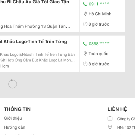
 Thu Đi Châu Âu Giá Tốt Giao Tận
0911 *** ***
Hồ Chí Minh
8 giờ trước
ng Hoa Thám Phường 13 Quận Tân
út Khắc Logo-Tinh Tế Trên Từng
0868 *** ***
Toàn quốc
 Khắc Logo &Ndash; Tinh Tế Trên Từng Bàn
8 giờ trước
ng, Vừa Hữu Ích, Giúp Thương Hiệu Của
 Hcm
..
THÔNG TIN
LIÊN HỆ
Giới thiệu
Công ty C
Hướng dẫn
HN: 102 T