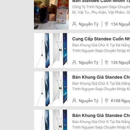
Bán Standee Cuốn Nhôm Tạ
Công Ty Tnhh Nguyen Seja Chuyên
Bị, Vật Tư, Phụ Kiện, Vật Phẩm, Quà Tặng 
Stands - X Banner - Standee...) - Giá Chữ X (Gx-06) , Khung Sắt Sơn Tĩnh Điện
( Loại Tiêu Chuẩn, P
Nguyễn Tý
134 Nguyễ
Cung Cấp Standee Cuốn Nh
Bán Khung Giá Chữ X Tại Đà Nẵng Hotline: 0984.936.381 (Mr Đông) Công 
Tnhh Nguyen Seja Chuyên Nhập Kh
Tư, Phụ Kiện, Vật Phẩm, Quà Tặng Quảng Cáo Như:
X Banner - Standee.
Nguyễn Tý
134 Nguyễ
Bán Khung Giá Standee Ch
Bán Khung Giá Chữ X Tại Đà Nẵng Hotline: 0984.936.381 (Mr Đông) Công 
Tnhh Nguyen Seja Chuyên Nhập Kh
Tư, Phụ Kiện, Vật Phẩm, Quà Tặng Quảng Cáo Như:
X Banner - Standee.
Nguyễn Tý
K168 Nguy
Bán Khung Giá Standee Chữ
Bán Khung Giá Chữ X Tại Đà Nẵng Hotline: 0984.936.381 (Mr Đông) Công 
Tnhh Nguyen Seja Chuyên Nhập Kh