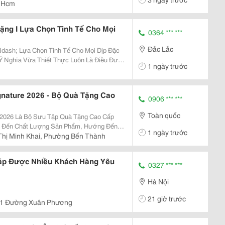
 Hcm
ng I Lựa Chọn Tinh Tế Cho Mọi
0364 *** ***
Đắc Lắc
dash; Lựa Chọn Tinh Tế Cho Mọi Dịp Đặc
1 ngày trước
ững Năm Gần Đây, Hạt Dinh Dưỡng Làm
ợc Nhiều Gia...
gnature 2026 - Bộ Quà Tặng Cao
0906 *** ***
Toàn quốc
e 2026 Là Bộ Sưu Tập Quà Tặng Cao Cấp
ế Đến Chất Lượng Sản Phẩm, Hướng Đến
1 ngày trước
 Hàng Và Nhân Viên Trong Dịp Trung Thu.
hị Minh Khai, Phường Bến Thành
Sang Trọng,...
áp Được Nhiều Khách Hàng Yêu
0327 *** ***
Hà Nội
21 giờ trước
21 Đường Xuân Phương