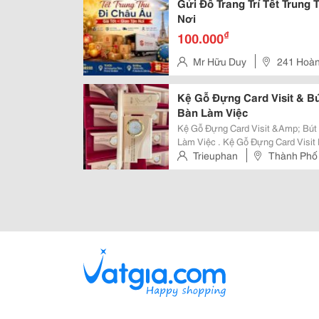
Gửi Đồ Trang Trí Tết Trung
Nơi
₫
100.000
Mr Hữu Duy
241 Hoà
Bình
Kệ Gỗ Đựng Card Visit & B
Bàn Làm Việc
Kệ Gỗ Đựng Card Visit &Amp; Bút
Làm Việc . Kệ Gỗ Đựng Card Visit Kết Hợp Ống Cắm Bút Khắc Logo Là Món
Quà Tặng Văn Phòng Vừa Sang Trọ
Trieuphan
Thành Phố
Bạn Luôn Hiện Diện Trước Mắt Đối.