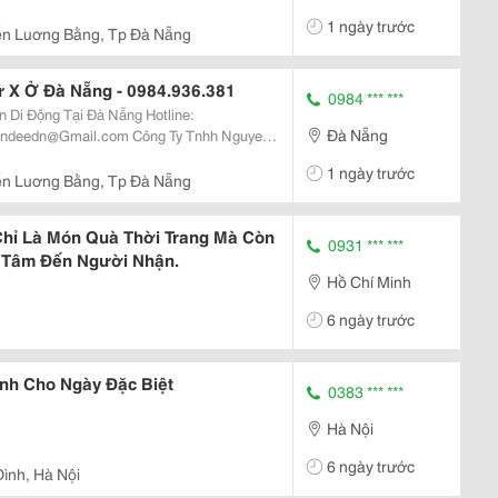
 - Standy (Kệ X - Stands -
1 ngày trước
n Luơng Bằng, Tp Đà Nẵng
 X Ở Đà Nẵng - 0984.936.381
0984 *** ***
Động Tại Đà Nẵng Hotline:
Đà Nẵng
Và Cung Cấp Thiết Bị, Vật Tư, Phụ Kiện,
1 ngày trước
Nh
n Luơng Bằng, Tp Đà Nẵng
Chỉ Là Món Quà Thời Trang Mà Còn
0931 *** ***
 Tâm Đến Người Nhận.
Hồ Chí Minh
6 ngày trước
h Cho Ngày Đặc Biệt
0383 *** ***
Hà Nội
6 ngày trước
Đình, Hà Nội