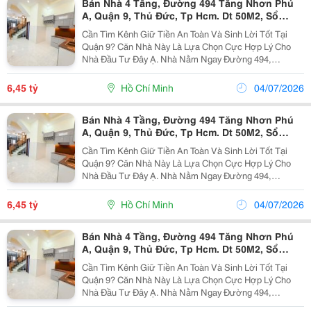
Bán Nhà 4 Tầng, Đường 494 Tăng Nhơn Phú
A, Quận 9, Thủ Đức, Tp Hcm. Dt 50M2, Sổ
Hồng Riêng. Giá 6,45 Tỷ.
Cần Tìm Kênh Giữ Tiền An Toàn Và Sinh Lời Tốt Tại
Quận 9? Căn Nhà Này Là Lựa Chọn Cực Hợp Lý Cho
Nhà Đầu Tư Đây Ạ. Nhà Nằm Ngay Đường 494,
Phường Tăng Nhơn Phú A. Vị Trí Này Thì Khỏi Bàn, Chỉ
Vài Bước Là Ra Lê Văn Việt, Lã Xuân Oai, Khu Công
6,45 tỷ
Hồ Chí Minh
04/07/2026
Nghệ...
Bán Nhà 4 Tầng, Đường 494 Tăng Nhơn Phú
A, Quận 9, Thủ Đức, Tp Hcm. Dt 50M2, Sổ
Hồng Riêng. Giá 6,45 Tỷ.
Cần Tìm Kênh Giữ Tiền An Toàn Và Sinh Lời Tốt Tại
Quận 9? Căn Nhà Này Là Lựa Chọn Cực Hợp Lý Cho
Nhà Đầu Tư Đây Ạ. Nhà Nằm Ngay Đường 494,
Phường Tăng Nhơn Phú A. Vị Trí Này Thì Khỏi Bàn, Chỉ
Vài Bước Là Ra Lê Văn Việt, Lã Xuân Oai, Khu Công
6,45 tỷ
Hồ Chí Minh
04/07/2026
Nghệ...
Bán Nhà 4 Tầng, Đường 494 Tăng Nhơn Phú
A, Quận 9, Thủ Đức, Tp Hcm. Dt 50M2, Sổ
Hồng Riêng. Giá 6,45 Tỷ.
Cần Tìm Kênh Giữ Tiền An Toàn Và Sinh Lời Tốt Tại
Quận 9? Căn Nhà Này Là Lựa Chọn Cực Hợp Lý Cho
Nhà Đầu Tư Đây Ạ. Nhà Nằm Ngay Đường 494,
Phường Tăng Nhơn Phú A. Vị Trí Này Thì Khỏi Bàn, Chỉ