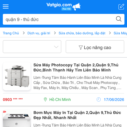
Trang Chủ
Dịch vụ, giải trí
Sửa chữa, bảo dưỡng, lắp đặt
Sửa Máy
Lọc nâng cao
Sửa Máy Photocopy Tại Quận 2,Quận 9,Thủ
Đức,Bình Thạnh Hãy Tìm Liên Bảo Minh
Lbm -Trung Tâm Bảo Hành Liên Bảo Minh Là Nhà Cung
Cấp , Sửa Chữa , Bảo Trì , Cho Thuê Máy Photocopy ,
Máy Fax, Máy In, Máy Chiếu , Máy Scan , Phụ Tùng ,
Mực Photo,Mực In , Bơm Mực In Chuyên Nghiệp Số 1,
Có Tay Nghề Cao Nhất Và Được Tin Tưởng Nhất Tại...
0903 *** ***
Hồ Chí Minh
17/06/2026
Bơm Mực Máy In Tại Quận 2,Quận 9,Thủ Đức
Đẹp Nhất, Nhanh Nhất
Lbm -Trung Tâm Bảo Hành Liên Bảo Minh Là Nhà Cung