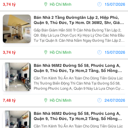
Thị Vin Mart, Vị Trí Này Rất Thoáng, Dễ Đi Lại Và...
3,74 tỷ
Hồ Chí Minh
15/07/2026
Bán Nhà 2 Tầng Đườngtân Lập 2, Hiệp Phú,
Quận 9, Thủ Đức, Tp Hcm. Dt 36M2, Shr, Giá
3,74 Tỷ.
Gấp Bán Giảm Hẳn 500 Tr Căn Nhà Đường Tân Lập 2,
Q9. Đây Là Lựa Chọn Cực Kỳ Hợp Lý Cho Các Nhà Đầu
Tư Tại Quận 9. Căn Nhà Nằm Ngay Đường Tân Lập 2,
Phường Hiệp Phú. Ngay Sát Đường Lê Văn Việt, Siêu
Thị Vin Mart, Vị Trí Này Rất Thoáng, Dễ Đi Lại Và...
3,74 tỷ
Hồ Chí Minh
15/07/2026
Bán Nhà 96M2 Đường Số 58, Phước Long A,
Quận 9, Thủ Đức, Tp Hcm,2 Tầng, Sổ Hồng
Riêng, Giá 7,48 Tỷ.
Cần Tìm Kênh Trú Ẩn An Toàn Cho Dòng Tiền Giữa Lúc
Thị Trường Biến Động Thì Căn Nhà Tại Đường Số 58,
Phường Phước Long A, Quận 9 Này Là Lựa Chọn Cực
Kỳ Hợp Lý. Vị Trí Nhà Nằm Trong Khu Dân Cư Ổn Định,
Giao Thông Thuận Tiện Kết Nối Các Trục Đường...
7,48 tỷ
Hồ Chí Minh
24/07/2026
Bán Nhà 96M2 Đường Số 58, Phước Long A,
Quận 9, Thủ Đức, Tp Hcm,2 Tầng, Sổ Hồng
Riêng, Giá 7,48 Tỷ.
Cần Tìm Kênh Trú Ẩn An Toàn Cho Dòng Tiền Giữa Lúc