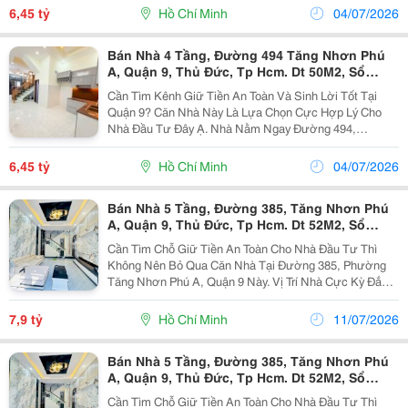
Vài Bước Là Ra Lê Văn Việt, Lã Xuân Oai, Khu Công
6,45 tỷ
Hồ Chí Minh
04/07/2026
Nghệ...
Bán Nhà 4 Tầng, Đường 494 Tăng Nhơn Phú
A, Quận 9, Thủ Đức, Tp Hcm. Dt 50M2, Sổ
Hồng Riêng. Giá 6,45 Tỷ.
Cần Tìm Kênh Giữ Tiền An Toàn Và Sinh Lời Tốt Tại
Quận 9? Căn Nhà Này Là Lựa Chọn Cực Hợp Lý Cho
Nhà Đầu Tư Đây Ạ. Nhà Nằm Ngay Đường 494,
Phường Tăng Nhơn Phú A. Vị Trí Này Thì Khỏi Bàn, Chỉ
Vài Bước Là Ra Lê Văn Việt, Lã Xuân Oai, Khu Công
6,45 tỷ
Hồ Chí Minh
04/07/2026
Nghệ...
Bán Nhà 5 Tầng, Đường 385, Tăng Nhơn Phú
A, Quận 9, Thủ Đức, Tp Hcm. Dt 52M2, Sổ
Hồng. Giá 7,9 Tỷ
Cần Tìm Chỗ Giữ Tiền An Toàn Cho Nhà Đầu Tư Thì
Không Nên Bỏ Qua Căn Nhà Tại Đường 385, Phường
Tăng Nhơn Phú A, Quận 9 Này. Vị Trí Nhà Cực Kỳ Đắc
Địa, Ngay Khu Trung Tâm Quận 9 Thuận Tiện Di
Chuyển. Chỉ Vài Bước Là Ra Lê Văn Việt, Sau Lưng
7,9 tỷ
Hồ Chí Minh
11/07/2026
Trường...
Bán Nhà 5 Tầng, Đường 385, Tăng Nhơn Phú
A, Quận 9, Thủ Đức, Tp Hcm. Dt 52M2, Sổ
Hồng. Giá 7,9 Tỷ
Cần Tìm Chỗ Giữ Tiền An Toàn Cho Nhà Đầu Tư Thì