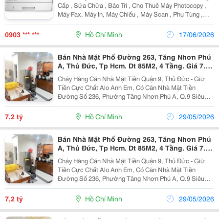
Cấp , Sửa Chữa , Bảo Trì , Cho Thuê Máy Photocopy ,
Máy Fax, Máy In, Máy Chiếu , Máy Scan , Phụ Tùng ,
Mực Photo,Mực In , Bơm Mực In Chuyên Nghiệp Số 1,
Có Tay Nghề Cao Nhất Và Được Tin Tưởng Nhất Tại...
0903 *** ***
Hồ Chí Minh
17/06/2026
Bán Nhà Mặt Phố Đường 263, Tăng Nhơn Phú
A, Thủ Đức, Tp Hcm. Dt 85M2, 4 Tầng. Giá 7.2
Tỷ, Shr
Cháy Hàng Căn Nhà Mặt Tiền Quận 9, Thủ Đức - Giữ
Tiền Cực Chất Alo Anh Em, Có Căn Nhà Mặt Tiền
Đường Số 236, Phường Tăng Nhơn Phú A, Q.9 Siêu
Hot Nè. Mua Để Đó, Tiền Cứ Thế Mà Đẻ Ra Thôi! ✨ Vị
Trí Cực Đỉnh, Ngay Khu Dân Cư Sầm Uất, Kinh Doanh...
7,2 tỷ
Hồ Chí Minh
29/05/2026
Bán Nhà Mặt Phố Đường 263, Tăng Nhơn Phú
A, Thủ Đức, Tp Hcm. Dt 85M2, 4 Tầng. Giá 7.2
Tỷ, Shr
Cháy Hàng Căn Nhà Mặt Tiền Quận 9, Thủ Đức - Giữ
Tiền Cực Chất Alo Anh Em, Có Căn Nhà Mặt Tiền
Đường Số 236, Phường Tăng Nhơn Phú A, Q.9 Siêu
Hot Nè. Mua Để Đó, Tiền Cứ Thế Mà Đẻ Ra Thôi! ✨ Vị
Trí Cực Đỉnh, Ngay Khu Dân Cư Sầm Uất, Kinh Doanh...
7,2 tỷ
Hồ Chí Minh
29/05/2026