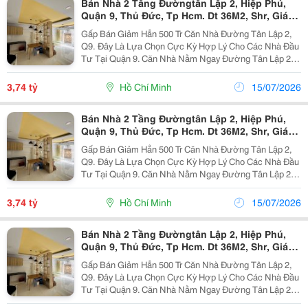
Bán Nhà 2 Tầng Đườngtân Lập 2, Hiệp Phú,
Quận 9, Thủ Đức, Tp Hcm. Dt 36M2, Shr, Giá
3,74 Tỷ.
Gấp Bán Giảm Hẳn 500 Tr Căn Nhà Đường Tân Lập 2,
Q9. Đây Là Lựa Chọn Cực Kỳ Hợp Lý Cho Các Nhà Đầu
Tư Tại Quận 9. Căn Nhà Nằm Ngay Đường Tân Lập 2,
Phường Hiệp Phú. Ngay Sát Đường Lê Văn Việt, Siêu
Thị Vin Mart, Vị Trí Này Rất Thoáng, Dễ Đi Lại Và...
3,74 tỷ
Hồ Chí Minh
15/07/2026
Bán Nhà 2 Tầng Đườngtân Lập 2, Hiệp Phú,
Quận 9, Thủ Đức, Tp Hcm. Dt 36M2, Shr, Giá
3,74 Tỷ.
Gấp Bán Giảm Hẳn 500 Tr Căn Nhà Đường Tân Lập 2,
Q9. Đây Là Lựa Chọn Cực Kỳ Hợp Lý Cho Các Nhà Đầu
Tư Tại Quận 9. Căn Nhà Nằm Ngay Đường Tân Lập 2,
Phường Hiệp Phú. Ngay Sát Đường Lê Văn Việt, Siêu
Thị Vin Mart, Vị Trí Này Rất Thoáng, Dễ Đi Lại Và...
3,74 tỷ
Hồ Chí Minh
15/07/2026
Bán Nhà 2 Tầng Đườngtân Lập 2, Hiệp Phú,
Quận 9, Thủ Đức, Tp Hcm. Dt 36M2, Shr, Giá
3,74 Tỷ.
Gấp Bán Giảm Hẳn 500 Tr Căn Nhà Đường Tân Lập 2,
Q9. Đây Là Lựa Chọn Cực Kỳ Hợp Lý Cho Các Nhà Đầu
Tư Tại Quận 9. Căn Nhà Nằm Ngay Đường Tân Lập 2,
Phường Hiệp Phú. Ngay Sát Đường Lê Văn Việt, Siêu