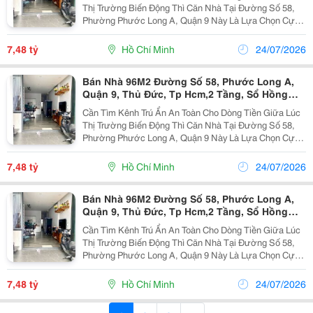
Thị Trường Biến Động Thì Căn Nhà Tại Đường Số 58,
Phường Phước Long A, Quận 9 Này Là Lựa Chọn Cực
Kỳ Hợp Lý. Vị Trí Nhà Nằm Trong Khu Dân Cư Ổn Định,
Giao Thông Thuận Tiện Kết Nối Các Trục Đường...
7,48 tỷ
Hồ Chí Minh
24/07/2026
Bán Nhà 96M2 Đường Số 58, Phước Long A,
Quận 9, Thủ Đức, Tp Hcm,2 Tầng, Sổ Hồng
Riêng, Giá 7,48 Tỷ.
Cần Tìm Kênh Trú Ẩn An Toàn Cho Dòng Tiền Giữa Lúc
Thị Trường Biến Động Thì Căn Nhà Tại Đường Số 58,
Phường Phước Long A, Quận 9 Này Là Lựa Chọn Cực
Kỳ Hợp Lý. Vị Trí Nhà Nằm Trong Khu Dân Cư Ổn Định,
Giao Thông Thuận Tiện Kết Nối Các Trục Đường...
7,48 tỷ
Hồ Chí Minh
24/07/2026
Bán Nhà 96M2 Đường Số 58, Phước Long A,
Quận 9, Thủ Đức, Tp Hcm,2 Tầng, Sổ Hồng
Riêng, Giá 7,48 Tỷ.
Cần Tìm Kênh Trú Ẩn An Toàn Cho Dòng Tiền Giữa Lúc
Thị Trường Biến Động Thì Căn Nhà Tại Đường Số 58,
Phường Phước Long A, Quận 9 Này Là Lựa Chọn Cực
Kỳ Hợp Lý. Vị Trí Nhà Nằm Trong Khu Dân Cư Ổn Định,
Giao Thông Thuận Tiện Kết Nối Các Trục Đường...
7,48 tỷ
Hồ Chí Minh
24/07/2026