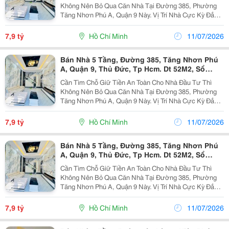
Không Nên Bỏ Qua Căn Nhà Tại Đường 385, Phường
Tăng Nhơn Phú A, Quận 9 Này. Vị Trí Nhà Cực Kỳ Đắc
Địa, Ngay Khu Trung Tâm Quận 9 Thuận Tiện Di
Chuyển. Chỉ Vài Bước Là Ra Lê Văn Việt, Sau Lưng
7,9 tỷ
Hồ Chí Minh
11/07/2026
Trường...
Bán Nhà 5 Tầng, Đường 385, Tăng Nhơn Phú
A, Quận 9, Thủ Đức, Tp Hcm. Dt 52M2, Sổ
Hồng. Giá 7,9 Tỷ
Cần Tìm Chỗ Giữ Tiền An Toàn Cho Nhà Đầu Tư Thì
Không Nên Bỏ Qua Căn Nhà Tại Đường 385, Phường
Tăng Nhơn Phú A, Quận 9 Này. Vị Trí Nhà Cực Kỳ Đắc
Địa, Ngay Khu Trung Tâm Quận 9 Thuận Tiện Di
Chuyển. Chỉ Vài Bước Là Ra Lê Văn Việt, Sau Lưng
7,9 tỷ
Hồ Chí Minh
11/07/2026
Trường...
Bán Nhà 5 Tầng, Đường 385, Tăng Nhơn Phú
A, Quận 9, Thủ Đức, Tp Hcm. Dt 52M2, Sổ
Hồng. Giá 7,9 Tỷ
Cần Tìm Chỗ Giữ Tiền An Toàn Cho Nhà Đầu Tư Thì
Không Nên Bỏ Qua Căn Nhà Tại Đường 385, Phường
Tăng Nhơn Phú A, Quận 9 Này. Vị Trí Nhà Cực Kỳ Đắc
Địa, Ngay Khu Trung Tâm Quận 9 Thuận Tiện Di
Chuyển. Chỉ Vài Bước Là Ra Lê Văn Việt, Sau Lưng
7,9 tỷ
Hồ Chí Minh
11/07/2026
Trường...