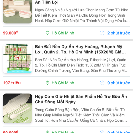
Ăn Tiện Lợi
Ngày Càng Nhiều Người Lựa Chọn Mang Cơm Từ Nhà
Để Tiết Kiệm Thời Gian Và Chủ Động Hơn Trong Sinh
Hoạt. Hộp Cơm Giữ Nhiệt Trở Thành Vật Dụng Hữu Ích,
Giúp Việc Chuẩn Bị Bữa Ăn Hằng Ngày Trở Nên Đơn
Giản Và Phù Hợp Với Nhiều Nhu Cầu Sử Dụng Khác
₫
99.000
Hồ Chí Minh
2 phút trước
Nhau....
Bán Đất Nền Dự Án Huy Hoàng, P.thạnh Mỹ
Lợi, Quận 2, Tp. Hồ Chí Minh (15X20M) Giá
197Tr/M2
Bán Đất Nền Dự Án Huy Hoàng, P.thạnh Mỹ Lợi, Quận
2, Tp. Hồ Chí Minh Diện Tích: 15 X 20M Vị Trí:gần Trục
Dường Chính Trương Văn Bang, Gần Khu Thương Mại,
Khu Hành Chính, Sông Sài Gòn Thoáng Mát, &Hellip;..
Pháp Lý: Sổ Đỏ Giá: 197Tr/M2 Vui...
197 triệu
Hồ Chí Minh
9 phút trước
Hộp Cơm Giữ Nhiệt Sản Phẩm Hỗ Trợ Bữa Ăn
Chủ Động Mỗi Ngày
Trong Cuộc Sống Bận Rộn, Việc Chuẩn Bị Bữa Ăn Từ
Nhà Giúp Nhiều Người Tiết Kiệm Thời Gian Và Kiểm
Soát Tốt Hơn Nhu Cầu Ăn Uống Cá Nhân. Hộp Cơm
Giữ Nhiệt Là Lựa Chọn Tiện Lợi Dành Cho Những Ai
Thường Xuyên Mang Cơm Đi Học, Đi Làm Hoặc Sử
₫
99.000
Hồ Chí Minh
9 phút trước