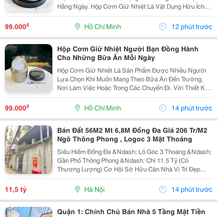
Hằng Ngày. Hộp Cơm Giữ Nhiệt Là Vật Dụng Hữu Ích,
Phù Hợp Cho Những Ai Muốn Mang Theo Cơm Đến
Trường, Văn Phòng Hoặc Sử Dụng Trong Các Hoạt
₫
99.000
Hồ Chí Minh
12 phút trước
Động Ngoài...
Hộp Cơm Giữ Nhiệt Người Bạn Đồng Hành
Cho Những Bữa Ăn Mỗi Ngày
Hộp Cơm Giữ Nhiệt Là Sản Phẩm Được Nhiều Người
Lựa Chọn Khi Muốn Mang Theo Bữa Ăn Đến Trường,
Nơi Làm Việc Hoặc Trong Các Chuyến Đi. Với Thiết Kế
Tiện Lợi, Sản Phẩm Giúp Việc Chuẩn Bị Và Mang Cơm
Trở Nên Đơn Giản Hơn, Đồng Thời Tạo Sự Chủ Động
₫
99.000
Hồ Chí Minh
14 phút trước
Trong...
Bán Đất 56M2 Mt 6,8M Đống Đa Giá 206 Tr/M2
Ngõ Thông Phong , Logoc 3 Mặt Thoáng
Siêu Hiếm Đống Đa &Ndash; Lô Góc 3 Thoáng &Ndash;
Gần Phố Thông Phong &Ndash; Chỉ 11.5 Tỷ (Có
Thương Lượng) Cơ Hội Sở Hữu Căn Nhà Vị Trí Đẹp
Giữa Trung Tâm Quận Đống Đa, Chỉ Vài Bước Chân Ra
Phố Thông Phong &Ndash; Khu Vực Dân Trí Cao, Giao
11,5 tỷ
Hà Nội
14 phút trước
Thông...
Quận 1: Chính Chủ Bán Nhà 5 Tầng Mặt Tiền