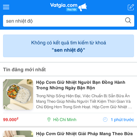
Không có kết quả tìm kiếm từ khoá
"sen nhiệt độ"
Tin đăng mới nhất
Hộp Cơm Giữ Nhiệt Người Bạn Đồng Hành
Trong Những Ngày Bận Rộn
Trong Nhịp Sống Hiện Đại, Việc Chuẩn Bị Sẵn Bữa Ăn
Mang Theo Giúp Nhiều Người Tiết Kiệm Thời Gian Và
Chủ Động Hơn Trong Sinh Hoạt. Hộp Cơm Giữ Nhiệt Là
Lựa Chọn Tiện Lợi Dành Cho Những Ai Muốn Mang
Theo Cơm Đến Trường, Nơi Làm Việc Hoặc Sử Dụng
₫
99.000
Hồ Chí Minh
1 phút trước
Trong...
Hộp Cơm Giữ Nhiệt Giải Pháp Mang Theo Bữa