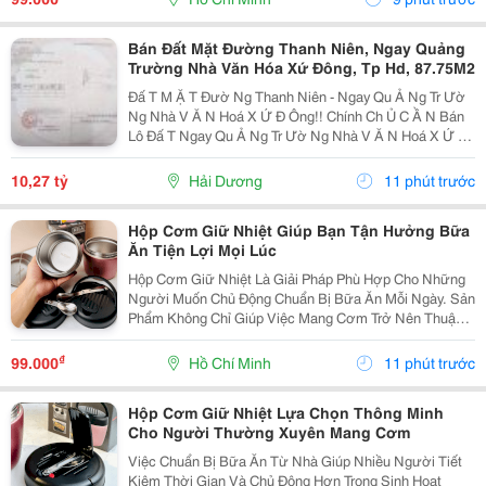
Dụng Trong...
Bán Đất Mặt Đường Thanh Niên, Ngay Quảng
Trường Nhà Văn Hóa Xứ Đông, Tp Hd, 87.75M2
Đấ T M Ặ T Đườ Ng Thanh Niên - Ngay Qu Ả Ng Tr Ườ
Ng Nhà V Ă N Hoá X Ứ Đ Ông!! Chính Ch Ủ C Ầ N Bán
Lô Đấ T Ngay Qu Ả Ng Tr Ườ Ng Nhà V Ă N Hoá X Ứ Đ
Ông, M Ặ T Đườ Ng Thanh Niên, Thành Ph Ố H Ả I D
Ươ Ng - Di Ệ N Tích 87.75M2, M Ặ T Ti Ề N 4.5M...
10,27 tỷ
Hải Dương
11 phút trước
Hộp Cơm Giữ Nhiệt Giúp Bạn Tận Hưởng Bữa
Ăn Tiện Lợi Mọi Lúc
Hộp Cơm Giữ Nhiệt Là Giải Pháp Phù Hợp Cho Những
Người Muốn Chủ Động Chuẩn Bị Bữa Ăn Mỗi Ngày. Sản
Phẩm Không Chỉ Giúp Việc Mang Cơm Trở Nên Thuận
Tiện Hơn Mà Còn Phù Hợp Với Nhiều Nhu Cầu Sử
Dụng Như Đi Học, Đi Làm, Du Lịch Hoặc Các Hoạt Động
₫
99.000
Hồ Chí Minh
11 phút trước
Ngoài...
Hộp Cơm Giữ Nhiệt Lựa Chọn Thông Minh
Cho Người Thường Xuyên Mang Cơm
Việc Chuẩn Bị Bữa Ăn Từ Nhà Giúp Nhiều Người Tiết
Kiệm Thời Gian Và Chủ Động Hơn Trong Sinh Hoạt