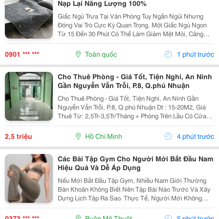
Nạp Lại Năng Lượng 100%
Giấc Ngủ Trưa Tại Văn Phòng Tuy Ngắn Ngủi Nhưng
Đóng Vai Trò Cực Kỳ Quan Trọng. Một Giấc Ngủ Ngon
Từ 15 Đến 30 Phút Có Thể Làm Giảm Mệt Mỏi, Căng
Thẳng, Đồng Thời Tăng Hiệu Suất Làm Việc Cho Buổi
Chiều Lên Gấp Đôi. Tuy Nhiên, Việc Phải Ngủ Gục
0901 *** ***
Toàn quốc
1 phút trước
Trên...
Cho Thuê Phòng - Giá Tốt, Tiện Nghi, An Ninh
Gần Nguyễn Vẵn Trỗi, P.8, Q.phú Nhuận
Cho Thuê Phòng - Giá Tốt, Tiện Nghi, An Ninh Gần
Nguyễn Vẵn Trỗi, P.8, Q.phú Nhuận Dt : 15-20M2, Giá
Thuê Từ: 2,5Tr-3,5Tr/Tháng + Phòng Trên Lầu Có Cửa
Sổ Sạch, Thoáng, Nhà Vệ Sinh Riêng, Có Chỗ Nấu Ăn,
Rửa Đồ. Xe 100K/Tháng, Điện 3.5K/Kw, Nước...
2,5 triệu
Hồ Chí Minh
4 phút trước
Các Bài Tập Gym Cho Người Mới Bắt Đầu Nam
Hiệu Quả Và Dễ Áp Dụng
Nếu Mới Bắt Đầu Tập Gym, Nhiều Nam Giới Thường
Băn Khoăn Không Biết Nên Tập Bài Nào Trước Và Xây
Dựng Lịch Tập Ra Sao. Thực Tế, Người Mới Không
Cần Tập Quá Nặng Mà Nên Tập Trung Vào Các Bài Tập
Cơ Bản Để Cơ Thể Làm Quen Với Cường Độ Vận
0373 *** ***
Buôn Mê Thuột
5 phút trước