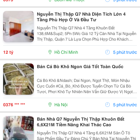
Động, Đồng...
Nguyễn Thị Thập Q7 Nhà Diện Tích Lớn 4
Tầng Phù Hợp Ở Và Đầu Tư
Nguyễn Thị Thập Q7 Nhà 4 Tầng Khuôn Đất
138,6M&Sup2; 5Pn 5Wc Giá 12 Tỷ Căn Nhà Tại Nguyễn
Thị Thập, Quận 7 Là Lựa Chọn Phù Hợp Cho Khách
Hàng Đang Tìm Kiếm Bất Động Sản Diện Tích Lớn,
Công Năng Đầy Đủ Và Có Khả Năng Khai Thác Lâu Dài.
12 tỷ
Hồ Chí Minh
5 phút trước
Sở Hữu Khuôn...
Bán Cá Bò Khô Ngon Giá Tốt Toàn Quốc
Cá Bò Khô &Ndash; Dai Ngon, Ngọt Thịt, Món Nhậu
Cực Cuốn #Cá_Bò_Khô Được Tuyển Chọn Từ Cá Bò
Tươi, Phơi Khô Tự Nhiên Nên Vẫn Giữ Được Vị Ngọt
Đặc Trưng Và Độ Dai Hấp Dẫn. Chỉ Cần Nướng Hoặc
Chiên Là Đã Có Ngay Món Ngon Cho Cả Gia Đình. Cá
0376 *** ***
Hà Nội
5 phút trước
Bò...
Bán Nhà Q7 Nguyễn Thị Thập Khuôn Đất
6,6X21M Tiềm Năng Khai Thác Cao
Nguyễn Thị Thập Q7 Nhà 4 Tầng 6,6X21M Sân Ô Tô
Sản Phẩm Đầu Tư Đáng Chú Ý Bán Nhà Tại Nguyễn Thị