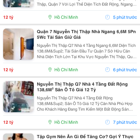
Thập, Quận 7 Với Lợi Thế Diện Tích Đất Rộng, Ngang
Đẹp Và Vị Trí Thuận Tiện, Phù Hợp Cho Khách Hàng
Mua Ở Kết Hợp Khai Thác Hoặc Đầu Tư Tích Lũy Lâu...
12 tỷ
Hồ Chí Minh
5 phút trước
Quận 7 Nguyễn Thị Thập Nhà Ngang 6,6M 5Pn
5Wc Tài Sản Giữ Giá
Nguyễn Thị Thập Q7 Nhà 4 Tầng Ngang 6,6M Diện Tích
138,6M&Sup2; Tài Sản Đầu Tư Quận 7 Sở Hữu Căn
Nhà Diện Tích Lớn Tại Khu Vực Nguyễn Thị Thập, Quận
7 &Ndash; Phù Hợp Với Khách Hàng Đang Tìm Kiếm
Một Bất Động Sản Có Quỹ Đất Đẹp, Công Năng Hoàn
12 tỷ
Hồ Chí Minh
6 phút trước
Chỉnh...
Nguyễn Thị Thập Q7 Nhà 4 Tầng Đất Rộng
138,6M² Sân Ô Tô Giá 12 Tỷ
Nguyễn Thị Thập Q7 Nhà 4 Tầng Đất Rộng
138,6M&Sup2; Sân Ô Tô Giá 12 Tỷ Căn Nhà Phù Hợp
Cho Khách Hàng Đang Tìm Kiếm Một Bất Động Sản
Diện Tích Lớn Tại Quận 7, Vừa Đáp Ứng Nhu Cầu Ở
Rộng Rãi, Vừa Có Khả Năng Khai Thác Và Tích Lũy Tài
12 tỷ
Hồ Chí Minh
7 phút trước
Sản Lâu Dài. Sở...
Tập Gym Nên Ăn Gì Để Tăng Cơ? Gợi Ý Thực