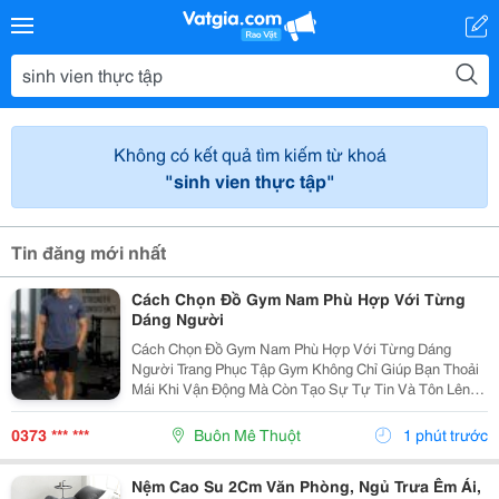
Không có kết quả tìm kiếm từ khoá
"sinh vien thực tập"
Tin đăng mới nhất
Cách Chọn Đồ Gym Nam Phù Hợp Với Từng
Dáng Người
Cách Chọn Đồ Gym Nam Phù Hợp Với Từng Dáng
Người Trang Phục Tập Gym Không Chỉ Giúp Bạn Thoải
Mái Khi Vận Động Mà Còn Tạo Sự Tự Tin Và Tôn Lên
Vóc Dáng. Dù Là Người Mới Bắt Đầu Hay Đã Tập Luyện
Lâu Năm, Việc Lựa Chọn Quần Áo Phù Hợp Sẽ Giúp
0373 *** ***
Buôn Mê Thuột
1 phút trước
Nâng Cao...
Nệm Cao Su 2Cm Văn Phòng, Ngủ Trưa Êm Ái,