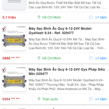
Bình Ắc Quy Được Thiết Kế Đặc Biệt Để Sạc Tất Cả
Các Loại Bình 6V, 12V, 24V Trên Tất Cả Các Loại Xe. .
Tính Năng Sạc Thông Minh Được Tối Ưu Với 8 Cơ Chế
Giúp Tiết Kiệm Chi Phí Tối Đa, Hiệu Quả...
5,1 triệu
Hồ Chí Minh
>1 năm
Máy Sạc Bình Ắc Quy 6-12-24V Model:
Gysflash 9.24 - Ref. 029477
Máy Sạc Bình Ắc Quy 6-12-24V Mô Tả: . Máy Sạc Bình
Ắc Quy Được Thiết Kế Đặc Biệt Để Sạc Tất Cả Các
Loại Bình 6V, 12V, 24V Trên Tất Cả Các Loại Xe. . Tính
Năng Sạc Thông Minh Được Tối Ưu Với 8 Cơ Chế Giúp
Tiết Kiệm Chi Phí Tối Đa, Hiệu Quả Cao...
0888 *** ***
Hồ Chí Minh
>1 năm
Máy Sạc Bình Ắc Quy 6-12-24V Gys Pháp Siêu
Bền 029477
Máy Sạc Bình Ắc Quy 6-12-24V Model: Gysflash 9.24 -
Ref. 029477 Thương Hiệu - Xuất Xứ: Gys - Pháp Nhập
Khẩu Và Phân Phối: Www.thietbioto.vn Mô Tả: . Máy
Sạc Bình Ắc Quy Được Thiết Kế Đặc Biệt Để Sạc Tất
Cả Các Loại Bình 6V, 12V, 24V Trên...
0354 *** ***
Toàn quốc
>1 năm