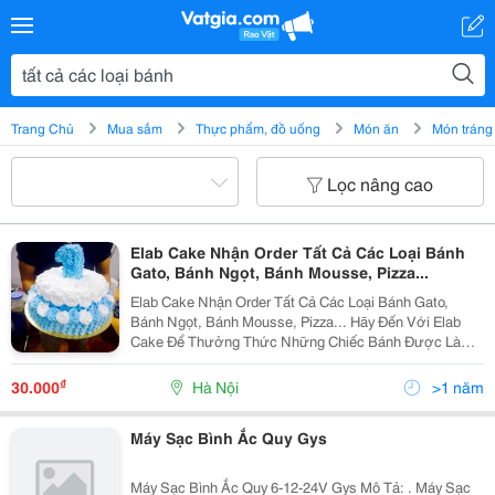
Trang Chủ
Mua sắm
Thực phẩm, đồ uống
Món ăn
Món tráng
Lọc nâng cao
Elab Cake Nhận Order Tất Cả Các Loại Bánh
Gato, Bánh Ngọt, Bánh Mousse, Pizza...
Elab Cake Nhận Order Tất Cả Các Loại Bánh Gato,
Bánh Ngọt, Bánh Mousse, Pizza... Hãy Đến Với Elab
Cake Để Thưởng Thức Những Chiếc Bánh Được Làm
Từ Nguyên Liệu Tươi Ngon, Đảm Bảo Chất Lượng,
Hương Vị... Bánh Sinh Nhật Của Elab Được Làm Theo
₫
30.000
Hà Nội
>1 năm
Yêu Cầu Củ
Máy Sạc Bình Ắc Quy Gys
Máy Sạc Bình Ắc Quy 6-12-24V Gys Mô Tả: . Máy Sạc