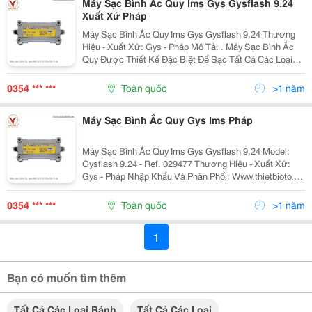
Máy Sạc Bình Ắc Quy Ims Gys Gysflash 9.24
Xuất Xứ Pháp
Máy Sạc Bình Ắc Quy Ims Gys Gysflash 9.24 Thương
Hiệu - Xuất Xứ: Gys - Pháp Mô Tả: . Máy Sạc Bình Ắc
Quy Được Thiết Kế Đặc Biệt Để Sạc Tất Cả Các Loại
Bình 6V, 12V, 24V Trên Tất Cả Các Loại Xe. . Tính Năng
Sạc Thông Minh Được Tối Ưu Với 8 Cơ...
0354 *** ***
Toàn quốc
>1 năm
Máy Sạc Bình Ắc Quy Gys Ims Pháp
Máy Sạc Bình Ắc Quy Ims Gys Gysflash 9.24 Model:
Gysflash 9.24 - Ref. 029477 Thương Hiệu - Xuất Xứ:
Gys - Pháp Nhập Khẩu Và Phân Phối: Www.thietbioto.vn
Mô Tả: . Máy Sạc Bình Ắc Quy Được Thiết Kế Đặc Biệt
Để Sạc Tất Cả Các Loại Bình 6V,...
0354 *** ***
Toàn quốc
>1 năm
1
Bạn có muốn tìm thêm
Tất Cả Các Loại Bánh
Tất Cả Các Loại