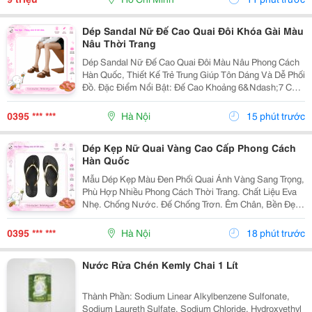
Dép Sandal Nữ Đế Cao Quai Đôi Khóa Gài Màu
Nâu Thời Trang
Dép Sandal Nữ Đế Cao Quai Đôi Màu Nâu Phong Cách
Hàn Quốc, Thiết Kế Trẻ Trung Giúp Tôn Dáng Và Dễ Phối
Đồ. Đặc Điểm Nổi Bật: Đế Cao Khoảng 6&Ndash;7 Cm
Giúp Tăng Chiều Cao Tự Nhiên. Quai Đôi Có Khóa Gài
Chắc Chắn, Dễ Điều Chỉnh. Chất Liệu...
0395 *** ***
Hà Nội
15 phút trước
Dép Kẹp Nữ Quai Vàng Cao Cấp Phong Cách
Hàn Quốc
Mẫu Dép Kẹp Màu Đen Phối Quai Ánh Vàng Sang Trọng,
Phù Hợp Nhiều Phong Cách Thời Trang. Chất Liệu Eva
Nhẹ. Chống Nước. Đế Chống Trơn. Êm Chân, Bền Đẹp.
Thích Hợp Đi Biển, Đi Dạo, Sử Dụng Hằng Ngày. ✔ Có
Nhiều Size.
0395 *** ***
Hà Nội
18 phút trước
Nước Rửa Chén Kemly Chai 1 Lít
Thành Phần: Sodium Linear Alkylbenzene Sulfonate,
Sodium Laureth Sulfate, Sodium Chloride, Hydroxyethyl