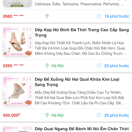
Cellulose, Edta, Tartrazine, Preservative, Perfumes,
Water. Công Dụng: Tẩy Sạch Dầu Mỡ Trên Chén, Đĩa Và
Cả Đồ Nhựa. Cách Dùng: - Pha Loãng...
0982 *** ***
19 phút trước
Dép Kẹp Nữ Đính Đá Thời Trang Cao Cấp Sang
Trọng
Dép Kẹp Nữ Thiết Kế Thanh Lịch, Điểm Nhấn Là Họa
Tiết Đá Và Kim Loại Giúp Đôi Chân Nổi Bật Hơn. Quai
Mềm Không Gây Đau Chân. Đế Cao Su Chống Trượt.
Kiểu Dáng Nữ Tính. Phù Hợp Mặc Váy Hoặc Quần
Jean. Mang Đi Biển, Đi Chơi, Dạo Phố.
0395 *** ***
Hà Nội
22 phút trước
Dép Đế Xuồng Nữ Hai Quai Khóa Kim Loại
Sang Trọng
Mẫu Dép Đế Xuồng Giúp Tăng Chiều Cao Tự Nhiên,
Thiết Kế Hai Quai Bản Lớn Phối Nút Kim Loại Nổi Bật.
Đế Cao Khoảng 7Cm. Chất Liệu Da Pu Cao Cấp. Đế
Chống Trượt. Êm Chân Khi Mang Lâu. Thích Hợp Đi
Làm, Đi Tiệc, Đi Chơi. ✔ Có Nhiều...
₫
500.000
Hà Nội
25 phút trước
Dép Quai Ngang Đế Bánh Mì Nữ Êm Chân Thời