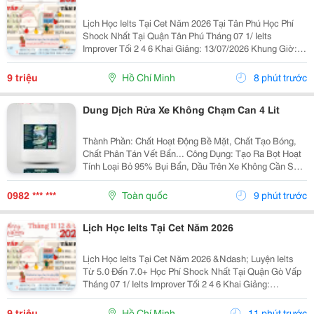
Lịch Học Ielts Tại Cet Năm 2026 Tại Tân Phú Học Phí
Shock Nhất Tại Quận Tân Phú Tháng 07 1/ Ielts
Improver Tối 2 4 6 Khai Giảng: 13/07/2026 Khung Giờ:
18:00 Đến 21:00 Học Phí Ưu Đãi 5% Khi Đăng Ký 2/ Ielts
Basic Tối 3 5 7 Khai...
9 triệu
Hồ Chí Minh
8 phút trước
Dung Dịch Rửa Xe Không Chạm Can 4 Lit
Thành Phần: Chất Hoạt Động Bề Mặt, Chất Tạo Bóng,
Chất Phân Tán Vết Bẩn... Công Dụng: Tạo Ra Bọt Hoạt
Tính Loại Bỏ 95% Bụi Bẩn, Dầu Trên Xe Không Cần Sử
Dụng Giẻ Cọ, Bàn Chải Mà Vẫn Để Lại Bề Mặt Sạch Và
Sang Bóng Cho Xe Trong. Sản Phẩm Nguyên Liệu...
0982 *** ***
Toàn quốc
9 phút trước
Lịch Học Ielts Tại Cet Năm 2026
Lịch Học Ielts Tại Cet Năm 2026 &Ndash; Luyện Ielts
Từ 5.0 Đến 7.0+ Học Phí Shock Nhất Tại Quận Gò Vấp
Tháng 07 1/ Ielts Improver Tối 2 4 6 Khai Giảng:
13/07/2026 Khung Giờ: 18:00 Đến 21:00 Học Phí Ưu Đãi
5% Khi Đăng Ký 2/ Ielts...
9 triệu
Hồ Chí Minh
11 phút trước