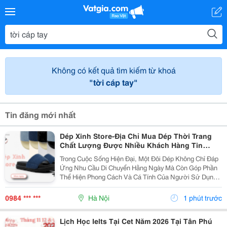
Không có kết quả tìm kiếm từ khoá
"tời cáp tay"
Tin đăng mới nhất
Dép Xinh Store-Địa Chỉ Mua Dép Thời Trang
Chất Lượng Được Nhiều Khách Hàng Tin
Chọn
Trong Cuộc Sống Hiện Đại, Một Đôi Dép Không Chỉ Đáp
Ứng Nhu Cầu Di Chuyển Hằng Ngày Mà Còn Góp Phần
Thể Hiện Phong Cách Và Cá Tính Của Người Sử Dụng.
Chính Vì Vậy, Việc Lựa Chọn Một Địa Chỉ Uy Tín Để Mua
Sắm Các Sản Phẩm Chất Lượng Luôn Được Nhiều...
0984 *** ***
Hà Nội
1 phút trước
Lịch Học Ielts Tại Cet Năm 2026 Tại Tân Phú