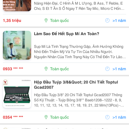
Năng Hiện Đại, C Hỉnh Â M L Ượng, B Ass, T Reble, E
Cho, S Et T Ần S Ố Ngay T Rên Tay Mic, Micro C Hống H
Ú R Ít, L Oại B Ỏ T Ạp Â M, Sử Dụng Cho Các Loại Loa
Kéo, Amply Karaoke Đều Được, Chỉ Cần Các...
1,35 triệu
Toàn quốc
>1 năm
Làm Sao Để Hết Sụp Mí An Toàn?
Sụp Mí Là Tình Trạng Thường Gặp, Ảnh Hưởng Không
Nhỏ Đến Thẩm Mỹ Và Tự Tin Của Nhiều Người.
Nguyên Nhân Của Tình Trạng Này Có Thể Đến Từ Lão
Hóa, Di Truyền, Hoặc Tác Động Từ Các Yếu Tố Môi
Trường. Để Khắc Phục Sụp Mí, Nhiều Người Tìm Đến
0933 *** ***
Toàn quốc
>1 năm
Các Giải...
Hộp Đầu Tuýp 3/8&Quot; 20 Chi Tiết Toptul
Gcad2007
Hộp Đầu Tuýp 3/8" 20 Chi Tiết Toptul Gcad2007 Thông
Số Kỹ Thuật: - Tuýp Bông 3/8"" Baeb1208~1222 - 8, 9,
10, 11, 12, 13, 14, 15, 17, 18, 19, 21, 22 Mm(13Pcs) -
Cần Nối 3/8" Caaa1203 &Amp; 1206 3" &Amp; 6" (L) (2
Pcs) - Khớp Nối Lắt Léo 3/8"...
0354 *** ***
Toàn quốc
>1 năm