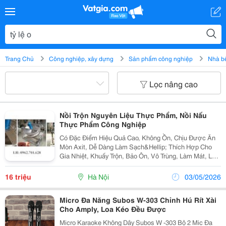
Trang Chủ
Công nghiệp, xây dựng
Sản phẩm công nghiệp
Nhà b
Lọc nâng cao
Nồi Trộn Nguyên Liệu Thực Phẩm, Nồi Nấu
Thực Phẩm Công Nghiệp
Có Đặc Điểm Hiệu Quả Cao, Không Ồn, Chịu Được Ăn
Mòn Axit, Dễ Dàng Làm Sạch&Hellip; Thích Hợp Cho
Gia Nhiệt, Khuấy Trộn, Bảo Ôn, Vô Trùng, Làm Mát, Lão
Hóa Hay Lưu Trữ Các Sản Phẩm Kem, Đồ Uống, Dược
Phẩm, Mỹ Phẩm Và Các Nguyên Liệu Khác.
16 triệu
Hà Nội
03/05/2026
Micro Đa Năng Subos W-303 Chỉnh Hú Rít Xài
Cho Amply, Loa Kéo Đều Được
Micro Karaoke Không Dây Subos W -303 Bộ 2 Mic Đa