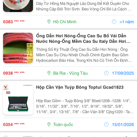
Dây Tơ Hồng Mà Nguyệt Lão Dùng Để Kết Duyên Cho
Những Cặp Đôi Trời Sinh. Đeo Vòng Chỉ Đỏ Là Cách Âm
Thầm Cầu Chúc Cho Một Tình Yêu Đẹp, Lâu Bền. Đeo
Chỉ Đỏ &Ndash; Đợi Người Có Duyên Tại Nguyệt Tâm
0383 *** ***
Hồ Chí Minh
>1 năm
Ống Dẫn Hơi Nóng-Ống Cao Su Bố Vải Dẫn
Nước Nóng-Ống Mềm Cao Su Italy Dẫn Hơi
Nóng-Ống Cao Su Kẽm Chịu Nhiệt-Ống Mềm
Thông Số Kỹ Thuật Ống Cao Su Dẫn Hơi Nóng : Ống
Steam Dẫn Hơi Nước Chịu Nhiệt-Ống Mềm
Mềm Cao Su Chịu Nhiệt Chuỗi Chính Epdm Bao Gồm
Steam Dẫn Hơi Nóng-Ống Dẫn Hơi Nóng
Hydrocarbon Bão Hòa. Trong Khi Nó Có Tính Ổn Định
Alfagomma-Ống Dẫn Nhiệt Lò Hơi Nóng
Hóa Học Tuyệt Vời. Do Đó, Cấu Trúc Phân Tử Đặc Biệt
Mang Lại Cho Nó Khả Năng Chịu Nhiệt, Lão Hóa Và...
0938 *** ***
Bà Rịa - Vũng Tàu
17/09/2025
Hộp Cần Vặn Tuýp Bông Toptul Gcad1823
Hộp Bao Gồm: - Tuýp Bông 3/8" Bbeb1208~1228: 1/4",
5/16", 11/32", 3/8", 7/16", 1/2", 9/16", 19/32", 5/8",
11/16", 3/4", 13/16", 7/8" - Cần Vặn 3/8" Cjbg1220 - Tay
Vặn Xiết Lực Lắt Léo Cfac1210 - Cần Nối Dài 3/8"
Caaa1203 &Amp; 1206: 3" &Amp;...
0354 *** ***
Toàn quốc
15/01/2026