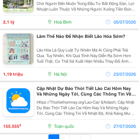
Chờ Người Đến Muộn Trong Đầu Tư Bất Động Sản, Lợi
Nhuận Luôn Thuộc Về Những Người Xuống Tiền Đúng
Thời Điểm. Aqua Garden Hòa Bình Đang Là Lựa Chọn
Được Nhiều Nhà Đầu Tư Quan Tâm Nhờ Hội Tụ
2,1 tỷ
Hoà Bình
05/07/2026
Những...
Làm Thế Nào Để Nhận Biết Lão Hóa Sớm?
Lão Hóa Là Quy Luật Tự Nhiên Mà Ai Cũng Phải Trải
Qua. Tuy Nhiên, Khi Quá Trình Này Diễn Ra Sớm Hơn
Tuổi Thật, Cơ Thể Sẽ Xuất Hiện Nhiều Thay Đổi Ảnh
Hưởng Đến Sức Khỏe, Ngoại Hình Và Chất Lượng
Cuộc Sống. Ngày Nay, Áp Lực Công Việc, Thức Khuya,
1,19 triệu
Hà Nội
23/07/2026
Chế...
Cập Nhật Dự Báo Thời Tiết Lào Cai Hôm Nay
Và Những Ngày Tới, Cùng Các Thông Tin Về
Nhiệt Độ, Khả Năng Mưa, Độ Ẩm Và Chỉ Số Uv.
Https://Thoitiethomnay.org/Lao-Cai/ &Ndash; Cập Nhật
Dự Báo Thời Tiết Lào Cai Hôm Nay Và Những Ngày
Tới, Cùng Các Thông Tin Về Nhiệt Độ, Khả Năng Mưa,
Độ Ẩm Và Chỉ Số Uv.
₫
155.555
Toàn quốc
27/07/2026