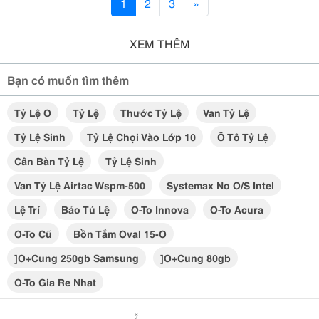
1
2
3
»
XEM THÊM
Bạn có muốn tìm thêm
Tỷ Lệ O
Tỷ Lệ
Thước Tỷ Lệ
Van Tỷ Lệ
Tỷ Lệ Sinh
Tỷ Lệ Chọi Vào Lớp 10
Ô Tô Tỷ Lệ
Cân Bàn Tỷ Lệ
Tỷ Lệ Sinh
Van Tỷ Lệ Airtac Wspm-500
Systemax No O/s Intel
Lệ Trí
Bảo Tú Lệ
O-To Innova
O-To Acura
O-To Cũ
Bồn Tắm Oval 15-O
]o+cung 250gb Samsung
]o+cung 80gb
O-To Gia Re Nhat