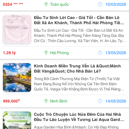
Toptul Caha24A0 - Tay Vặn Xiết Lực Chữ T Toptul...
0354 *** ***
Toàn quốc
10/03/2026
Đầu Tư Sinh Lời Cao - Giá Tốt - Cần Bán Lô
Đất Xã An Khánh, Thành Phố Hải Phòng Tiềm
Năng Tăng Giá.
Đầu Tư Sinh Lời Cao - Giá Tốt - Cần Bán Lô Đất Xã An
Khánh, Thành Phố Hải Phòng Tiềm Năng Tăng Giá. Địa
Chỉ Cũ : Thôn Câu Lương, Xã Tân Viên, H. An Lão, Tp.
Hải Phòng. ** Diện Tích: 95,5 M2 ** Giá Bán: 1Xxx - Dự
Án Ga Đường Sắt Lào Cai - Hp Cách...
1,28 tỷ
Hải Phòng
13/05/2026
Kinh Doanh Miền Trung Vẫn Là &Quot;Mảnh
Đất Vàng&Quot; Cho Nhà Bán Lẻ?
Trong Bối Cảnh Thương Mại Điện Tử (Tmđt) Tại Việt
Nam Đang Bùng Nổ Với Những Cái Tên Đình Đám
Quốc Tế, Vatgia Vẫn Khẳng Định Được Vị Thế Riêng
Biệt Của Mình Như Một "Lão Làng" Đầy Kinh Nghiệm.
Đối Với Những Người Kinh Doanh Lâu Năm, Đây Không
₫
999.000
Ninh Bình
14/05/2026
Chỉ Là...
Cuộc Trò Chuyện Lúc Nửa Đêm Của Hai Nhà
Đầu Tư Lão Luyện Về Tương Lai Aqua Garden
Hòa Bình
Aqua Garden Hòa Bình &Ndash; Cơ Hội Đẹp Không