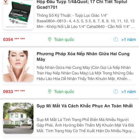
Hộp Đầu Tuýp 1/4&Quot; 17 Chi Tiết Toptul
Gcad1701
Thông Số Kỹ Thuật: - Tuýp Lục Giác 1/4"
Baea0804~0813 - 4, 4.5, 5, 5.5, 6, 7, 8, 9, 10, 11, 12, 13
Mm - Khớp Nối Lắt Léo 1/4" Caha0840 - Cần Nối 1/4" - L
= 4" Caaa0804 - Cần Xiết Chữ T 1/4" Ctck0811 - Cần
Xoay 1/4" Caia0815 - Cần Xiết Lực 1/4" 36...
0354 *** ***
Toàn quốc
>1 năm
Phương Pháp Xóa Nếp Nhăn Giữa Hai Cung
Mày
Nếp Nhăn Giữa Hai Cung Mày (Còn Gọi Là Nếp Nhăn
Trán Hay Nếp Nhăn Cau Mày) Là Một Trong Những Dấu
Hiệu Lão Hóa Dễ Nhận Thấy Trên Khuôn Mặt, Khiến
Khuôn Mặt Trở Nên Mệt Mỏi, Già Nua. Chúng Thường
Xuất Hiện Do Sự Co Rút Cơ Mặt, Lão Hóa Da, Hoặc
0933 *** ***
Toàn quốc
>1 năm
Thói...
Sụp Mí Mắt Và Cách Khắc Phục An Toàn Nhất
Sụp Mí Mắt Là Tình Trạng Phổ Biến Mà Nhiều Người
Gặp Phải, Ảnh Hưởng Đến Thẩm Mỹ Khuôn Mặt Và Đôi
Mắt. Tình Trạng Này Có Thể Xuất Hiện Do Nhiều Nguyên
Nhân Khác Nhau, Từ Lão Hóa, Di Truyền Đến Các Vấn