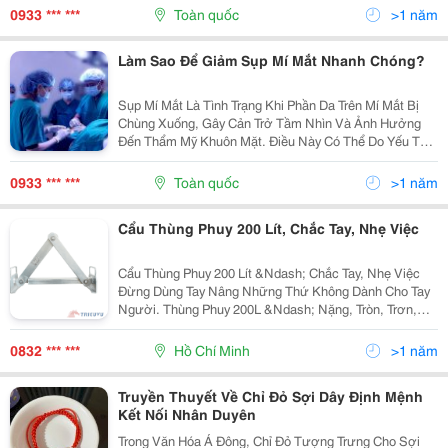
Đề Sức Khỏe. Tuy Không Phải Là Một Căn Bệnh...
0933 *** ***
Toàn quốc
>1 năm
Làm Sao Để Giảm Sụp Mí Mắt Nhanh Chóng?
Sụp Mí Mắt Là Tình Trạng Khi Phần Da Trên Mí Mắt Bị
Chùng Xuống, Gây Cản Trở Tầm Nhìn Và Ảnh Hưởng
Đến Thẩm Mỹ Khuôn Mặt. Điều Này Có Thể Do Yếu Tố
Lão Hóa, Di Truyền, Hoặc Các Vấn Đề Sức Khỏe Khác.
Tình Trạng Này Không Chỉ Làm Giảm Vẻ Đẹp Của Đôi...
0933 *** ***
Toàn quốc
>1 năm
Cẩu Thùng Phuy 200 Lít, Chắc Tay, Nhẹ Việc
Cẩu Thùng Phuy 200 Lít &Ndash; Chắc Tay, Nhẹ Việc
Đừng Dùng Tay Nâng Những Thứ Không Dành Cho Tay
Người. Thùng Phuy 200L &Ndash; Nặng, Tròn, Trơn,
Nâng Sai Là Rơi, Nghiêng, Đổ. Cẩu Phuy Vào &Ndash;
Gắp Một Cái, Đi Một Lèo, Nhẹ Như Không. Tác Dụng...
0832 *** ***
Hồ Chí Minh
>1 năm
Truyền Thuyết Về Chỉ Đỏ Sợi Dây Định Mệnh
Kết Nối Nhân Duyên
Trong Văn Hóa Á Đông, Chỉ Đỏ Tượng Trưng Cho Sợi