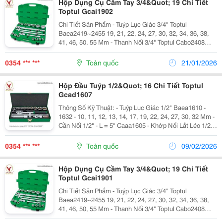
Hộp Dụng Cụ Cầm Tay 3/4&Quot; 19 Chi Tiết
Toptul Gcai1902
Chi Tiết Sản Phẩm - Tuýp Lục Giác 3/4" Toptul
Baea2419~2455 19, 21, 22, 24, 27, 30, 32, 34, 36, 38,
41, 46, 50, 55 Mm - Thanh Nối 3/4" Toptul Cabo2408
&Amp; 2416 - 8" &Amp; 16" (L) - Khớp Nối Lắt Léo
Toptul Caha24A0 - Tay Vặn Xiết Lực Chữ T Toptul...
0354 *** ***
Toàn quốc
21/01/2026
Hộp Đầu Tuýp 1/2&Quot; 16 Chi Tiết Toptul
Gcad1607
Thông Số Kỹ Thuật: - Tuýp Lục Giác 1/2" Baea1610 -
1632 - 10, 11, 12, 13, 14, 17, 19, 22, 24, 27, 30, 32 Mm -
Cần Nối 1/2" - L = 5" Caaa1605 - Khớp Nối Lắt Léo 1/2" -
Caha1678 - Cần Xiết Chữ T 1/2" Ctck1630 - Cần Xiết
Lực 1/2" 36 Răng Cjbg1627 -...
0354 *** ***
Toàn quốc
09/02/2026
Hộp Dụng Cụ Cầm Tay 3/4&Quot; 19 Chi Tiết
Toptul Gcai1901
Chi Tiết Sản Phẩm - Tuýp Lục Giác 3/4" Toptul
Baea2419~2455 19, 21, 22, 24, 27, 30, 32, 34, 36, 38,
41, 46, 50, 55 Mm - Thanh Nối 3/4" Toptul Cabo2408
&Amp; 2416 - 8" &Amp; 16" (L) - Khớp Nối Lắt Léo