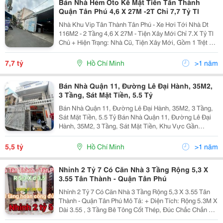
Bán Nhà Hẻm Oto Kế Mặt Tiền Tân Thành
Quận Tân Phú 4,6 X 27M -2T Chỉ 7,7 Tỷ Tl
Nhà Khu Vip Tân Thành Tân Phú - Xe Hơi Tới Nhà Dt
116M2 - 2 Tầng 4,6 X 27M - Tiện Xây Mới Chỉ 7.X Tỷ Tl
Chủ + Hiện Trạng: Nhà Cũ, Tiện Xây Mới, Gồm 1 Trệt 1
Lầu Đúc Giả. + Gồm: 3 Pn (Có 1 Phòng Tầng Trệt), 3 Vệ
Sinh. + Ngay Tân Thành, Âu Cơ,...
7,7 tỷ
Hồ Chí Minh
>1 năm
Bán Nhà Quận 11, Đường Lê Đại Hành, 35M2,
3 Tầng, Sát Mặt Tiền, 5.5 Tỷ
Bán Nhà Quận 11, Đường Lê Đại Hành, 35M2, 3 Tầng,
Sát Mặt Tiền, 5.5 Tỷ Bán Nhà Quận 11, Đường Lê Đại
Hành, 35M2, 3 Tầng, Sát Mặt Tiền, Khu Vực Gần
Đường 3 Tháng 2, Lãnh Binh Thăng, Nguyễn Thị Nhỏ,
Âu Cơ, Lotte Mart, Phó Cơ Điều Mô Tả: - Vị Trí...
5,5 tỷ
Hồ Chí Minh
>1 năm
Nhỉnh 2 Tỷ 7 Có Căn Nhà 3 Tầng Rộng 5,3 X
3.55 Tân Thành - Quận Tân Phú
Nhỉnh 2 Tỷ 7 Có Căn Nhà 3 Tầng Rộng 5,3 X 3.55 Tân
Thành - Quận Tân Phú Mô Tả: + Diện Tích: Rộng 5.3M X
Dài 3.55 , 3 Tầng Bê Tông Cốt Thép, Đúc Chắc Chắn +
Khúc Tân Thành - Âu Cơ, Sát Quận Tân Bình, Bàu Cát.