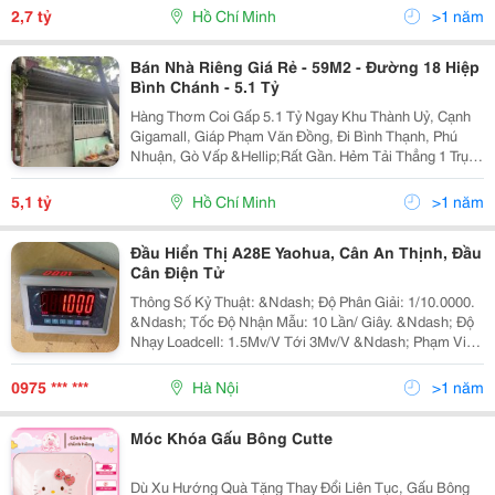
+ Nhà 3 Tầng Đẹp, Btct Chắc Chắn,...
2,7 tỷ
Hồ Chí Minh
>1 năm
Bán Nhà Riêng Giá Rẻ - 59M2 - Đường 18 Hiệp
Bình Chánh - 5.1 Tỷ
Hàng Thơm Coi Gấp 5.1 Tỷ Ngay Khu Thành Uỷ, Cạnh
Gigamall, Giáp Phạm Văn Đồng, Đi Bình Thạnh, Phú
Nhuận, Gò Vấp &Hellip;Rất Gần. Hẻm Tải Thẳng 1 Trục
Gần Mặt Tiền Đường Số 18. Diện Tích 59M2. Ngang
Đẹp 4.7M Hiện Trạng Nhà C4 Thuận Tiện Xây...
5,1 tỷ
Hồ Chí Minh
>1 năm
Đầu Hiển Thị A28E Yaohua, Cân An Thịnh, Đầu
Cân Điện Tử
Thông Số Kỷ Thuật: &Ndash; Độ Phân Giải: 1/10.0000.
&Ndash; Tốc Độ Nhận Mẫu: 10 Lần/ Giây. &Ndash; Độ
Nhạy Loadcell: 1.5Mv/V Tới 3Mv/V &Ndash; Phạm Vi
Cài Đặt 5Kg Đến 100000Kg. &Ndash; Màn Hình Hiển
Thị: 2 Màn Hình Hiển Thị Led Số Lớn...
0975 *** ***
Hà Nội
>1 năm
Móc Khóa Gấu Bông Cutte
Dù Xu Hướng Quà Tặng Thay Đổi Liên Tục, Gấu Bông