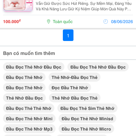
Vẫn Giữ Được Sức Hút Riêng. Sự Mềm Mại, Đáng Yêu
Và Khả Năng Lưu Giữ Kỷ Niệm Giúp Món Quà Này Phù
Hợp Với Nhiều Đối Tượng Khác Nhau. Từ Trẻ Em Đến
Người Trưởng Thành Đều Có Thể Tìm Thấy Một Mẫu
₫
100.000
Toàn quốc
08/06/2026
Gấu...
1
Bạn có muốn tìm thêm
Đầu Đọc Thẻ Nhớ Đầu Đọc
Đầu Đọc Thẻ Nhớ Đầu Đọc
Đầu Đọc Thẻ Nhớ
Thẻ Nhớ-Đầu Đọc Thẻ
Đầu Đọc Thẻ Nhớ
Đọc Đầu Thẻ Nhớ
Thẻ Nhớ Đầu Đọc
Thẻ Nhớ Đầu Đọc Thẻ
Đầu Đọc Thẻ Thẻ Nhớ
Đầu Đọc Thẻ Sim Thẻ Nhớ
Đầu Đọc Thẻ Nhớ Mini
Đầu Đọc Thẻ Nhớ Minisd
Đầu Đọc Thẻ Nhớ Mp3
Đầu Đọc Thẻ Nhớ Micro