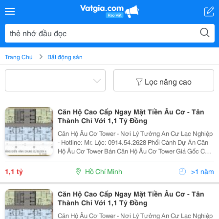
Trang Chủ
Bất động sản
Lọc nâng cao
Căn Hộ Cao Cấp Ngay Mặt Tiền Âu Cơ - Tân
Thành Chỉ Với 1,1 Tỷ Đồng
Căn Hộ Âu Cơ Tower - Nơi Lý Tưởng An Cư Lạc Nghiệp
- Hotline: Mr. Lộc: 0914.54.2628 Phối Cảnh Dự Án Căn
Hộ Âu Cơ Tower Bán Căn Hộ Âu Cơ Tower Giá Gốc Chủ
Đầu Tư. Âu Cơ Tower: Nằm Trên 2 Góc Mặt Tiền Đường
Âu Cơ Và Tân Thành. Âu Cơ Tower: Vị Trí Nằm T
1,1 tỷ
Hồ Chí Minh
>1 năm
Căn Hộ Cao Cấp Ngay Mặt Tiền Âu Cơ - Tân
Thành Chỉ Với 1,1 Tỷ Đồng
Căn Hộ Âu Cơ Tower - Nơi Lý Tưởng An Cư Lạc Nghiệp