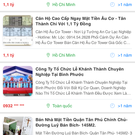
Âu Cơ Và Tân Thành. Âu Cơ Tower: Vị Trí Nằm T
1,1 tỷ
Hồ Chí Minh
>1 năm
Căn Hộ Cao Cấp Ngay Mặt Tiền Âu Cơ - Tân
Thành Chỉ Với 1,1 Tỷ Đồng
Căn Hộ Âu Cơ Tower - Nơi Lý Tưởng An Cư Lạc Nghiệp
- Hotline: Mr. Lộc: 0914.54.2628 Phối Cảnh Dự Án Căn
Hộ Âu Cơ Tower Bán Căn Hộ Âu Cơ Tower Giá Gốc Chủ
Đầu Tư. Âu Cơ Tower: Nằm Trên 2 Góc Mặt Tiền Đường
Âu Cơ Và Tân Thành. Âu Cơ Tower: Vị Trí Nằm T
1,1 tỷ
Hồ Chí Minh
>1 năm
Công Ty Tổ Chức Lễ Khánh Thành Chuyên
Nghiệp Tại Bình Phước
Công Ty Tổ Chức Lễ Khánh Thành Chuyên Nghiệp Tại
Bình Phước Đối Với Bất Kỳ Cơ Quan, Doanh Nghiệp
Nào Thì Tổ Chức Lễ Khánh Thành Đều Được Xem Là
Sự Kiện Quan Trọng Và Đặc Biệt Quan Tâm. Thành
Công Trong Buổi Khánh Thành Chính Là Dấu Hiệu Của
0932 *** ***
Toàn quốc
>1 năm
Sự Khởi...
Bán Nhà Mặt Tiền Quận Tân Phú Chính Chủ-
Đường Luỹ Bán Bích- 145M2.
Mặt Tiền Đường Luỹ Bán Bích- Quận Tân Phú- 145M2- 3