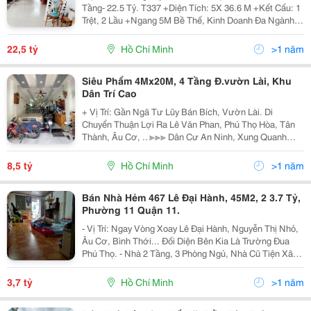
Tầng- 22.5 Tỷ. T337 +Diện Tích: 5X 36.6 M +Kết Cấu: 1
Trệt, 2 Lầu +Ngang 5M Bề Thế, Kinh Doanh Đa Ngành
Nghề +Vị Trí Kết Nối Tân Thành- Âu Cơ- Vườn Lài-
Trường Chinh ☎️/ Zalo: 0839183131...
22,5 tỷ
Hồ Chí Minh
>1 năm
Siêu Phẩm 4Mx20M, 4 Tầng Đ.vườn Lài, Khu
Dân Trí Cao
+ Vị Trí: Gần Ngã Tư Lũy Bán Bích, Vườn Lài. Di
Chuyển Thuận Lợi Ra Lê Văn Phan, Phú Thọ Hòa, Tân
Thành, Âu Cơ, .. ≫≫≫ Dân Cư An Ninh, Xung Quanh
Nhà Cao Tầng, Đường Nhựa Thẳng Tắp. Xe Hơi Vào
Tận Nhà. + Di Chuyển Thuận Lợi Các Quận 11,...
8,5 tỷ
Hồ Chí Minh
>1 năm
Bán Nhà Hẻm 467 Lê Đại Hành, 45M2, 2 3.7 Tỷ,
Phường 11 Quận 11.
- Vị Trí: Ngay Vòng Xoay Lê Đại Hành, Nguyễn Thị Nhỏ,
Âu Cơ, Bình Thới... Đối Diện Bên Kia Là Trường Đua
Phú Thọ. - Nhà 2 Tầng, 3 Phòng Ngủ, Nhà Cũ Tiện Xây
Mới... - Dt: 45M2, Sổ Hồng Chính Chủ. - Hẻm Trước
Nhà 3M, Hẻm Thông, Nhấn Ga Cái Là Ra...
3,7 tỷ
Hồ Chí Minh
>1 năm