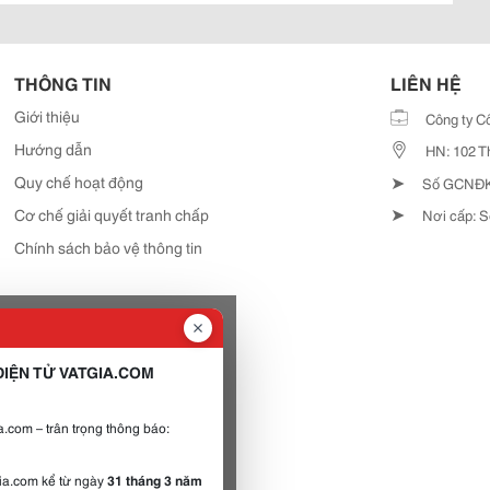
THÔNG TIN
LIÊN HỆ
Giới thiệu
Công ty C
Hướng dẫn
HN: 102 T
➤
Quy chế hoạt động
Số GCNĐKD
➤
Cơ chế giải quyết tranh chấp
Nơi cấp: S
Chính sách bảo vệ thông tin
IỆN TỬ VATGIA.COM
.com – trân trọng thông báo:
gia.com kể từ ngày
31 tháng 3 năm