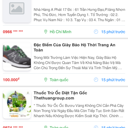
Nhà Hàng A Phát 17 Đc : 61 Trần Hưng Đạo,P.tăng Nhơn
Phú, Thủ Đức, Hcm Tuyển Dụng 1. Tổ Trưởng : 02 2.
Phục Vụ Nam Nữ : 10 3. Tạp Vụ : 03 4. Thu Ngân : 01 5.
Tiếp Thực : 02 6. Tả Hổ : 02 Mức Lương + Phụ Cấp :
Thoả Thuận Khi Phỏng...
0966 *** ***
Hồ Chí Minh
15 phút trước
Đặc Điểm Của Giày Bảo Hộ Thời Trang An
Toàn
Trong Môi Trường Làm Việc Hiện Nay, Giày Bảo Hộ
Không Chỉ Được Quan Tâm Về Khả Năng Bảo Vệ Mà
Còn Chú Trọng Đến Sự Thoải Mái Và Tính Thẩm Mỹ.
Chính Vì Vậy, Giày Bảo Hộ Thời Trang An Toàn Đang Trở
Thành Lựa Chọn Được Nhiều Người Lao Động, Kỹ Sư
₫
100.000
Toàn quốc
15 phút trước
Và...
Thuốc Trừ Ốc Diệt Tận Gốc
Thethuangroup.com
" Thuốc Trừ Ốc Ốc Bươu Vàng Không Chỉ Cắn Phá Cây
Non Trong Vài Ngày Đầu Mà Còn Tiếp Tục Sinh Sản Rất
Nhanh Nếu Không Được Kiểm Soát Kịp Thời. Chính Vì
Vậy, Khi Tìm Kiếm Giải Pháp Phòng Trừ, Nhiều Bà Con
Thường Đặt Ra Một Mong Muốn Rất Rõ Ràng: Xử Lý...
0974 *** ***
Toàn quốc
15 phút trước