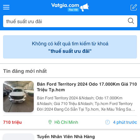
Không có kết quả tìm kiếm từ khoá
"thuế suất ưu đãi"
Tin đăng mới nhất
Bán Ford Territory 2024 Odo 17.000Km Giá 710
Triệu Tp.hcm
Bán Ford Territory 2024 &Ndash; Odo 17.000Km
&Ndash; Giá 710 Triệu &Ndash; Tp.hcm Ford Territory
Đời 2024 Đang Có Sẵn Tại Tp.hcm, Xe Màu Trắng Sang
Trọng, Ngoại Hình Hiện Đại, Phù Hợp Nhu Cầu Sử Dụng
Gia Đình, Đi Làm Hoặc Kinh Doanh Dịch Vụ. &Diams;...
710 triệu
Hồ Chí Minh
4 phút trước
Tuyển Nhân Viên Nhà Hàng