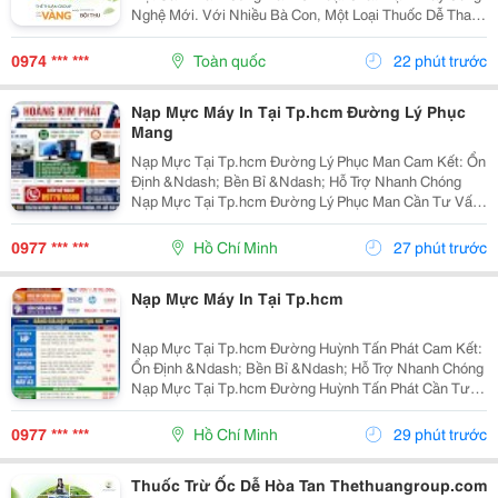
Nghệ Mới. Với Nhiều Bà Con, Một Loại Thuốc Dễ Thao
Tác, Dễ Áp Dụng Và Không Mất Quá Nhiều Thời Gian
Chuẩn Bị Lại Là Yếu Tố Tạo Nên Sự Khác Biệt Trong...
0974 *** ***
Toàn quốc
22 phút trước
Nạp Mực Máy In Tại Tp.hcm Đường Lý Phục
Mang
Nạp Mực Tại Tp.hcm Đường Lý Phục Man Cam Kết: Ổn
Định &Ndash; Bền Bỉ &Ndash; Hỗ Trợ Nhanh Chóng
Nạp Mực Tại Tp.hcm Đường Lý Phục Man Cần Tư Vấn
&Amp; Báo Giá Liên Hệ Ngay: Nạp Mực Tại Tp.hcm
Đường Lý Phục Man 0977 610 388 &Ndash; Mr. Duy
0977 *** ***
Hồ Chí Minh
27 phút trước
Nạp Mực Tại...
Nạp Mực Máy In Tại Tp.hcm
Nạp Mực Tại Tp.hcm Đường Huỳnh Tấn Phát Cam Kết:
Ổn Định &Ndash; Bền Bỉ &Ndash; Hỗ Trợ Nhanh Chóng
Nạp Mực Tại Tp.hcm Đường Huỳnh Tấn Phát Cần Tư
Vấn &Amp; Báo Giá Liên Hệ Ngay: Nạp Mực Tại
Tp.hcm Đường Huỳnh Tấn Phát 0977 610 388 &Ndash;
0977 *** ***
Hồ Chí Minh
29 phút trước
Mr. Duy Nạp...
Thuốc Trừ Ốc Dễ Hòa Tan Thethuangroup.com