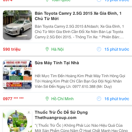
Bán Toyota Camry 2.5G 2015 Xe Gia Đình, 1
Chủ Từ Mới
Bán Toyota Camry 2.5G 2015 &Ndash; Xe Gia Đình, 1
Chủ Từ Mới Gia Đình Cần Đổi Xe Nên Bán Lại Toyota
Camry 2.5G Đời 2015. - Thông Tin Xe: * Phiên Bản:
Toyota Camry 2.5G * Năm Sản Xuất: 2015 * Odo: 11 Vạn
Km * Xe 1 Chủ Từ Đầu * Xuất Hóa Đơn Công...
590 triệu
Hà Nội
15 phút trước
Sửa Máy Tính Tại Nhà
Hết Mực Tìm Đến Hoàng Kim Phát Máy Tính Hỏng Gọi
Tới Hoàng Kim Phát Chỉ Cần Bạn Gọi Đội Ngũ Nhân
Viên Sẽ Đến Ngay Lh: 0977.610.388 (Mr: Duy)
0977 *** ***
Hồ Chí Minh
16 phút trước
Thuốc Trừ Ốc Dễ Sử Dụng
Thethuangroup.com
"( Thuốc Trừ Ốc ) Không Phải Lúc Nào Hiệu Quả Của
Một Sản Phẩm Cũng Nằm Ở Hoạt Chất Mạnh Hay Công