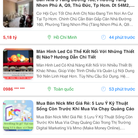
Nhơn Phú A, Q9, Thủ Đức, Tp Hcm. Dt 54M2,
Sổ Hồng Riêng. Giá 5,18 Tỷ
Cơ Hội Cực Tốt Cho Anh Chị Nào Đang Tìm Nơi An Cư
Tại Tp Hcm. Chính Chủ Cần Bán Gấp Căn Nhà Đường
160, Phường Tăng Nhơn Phú (Tăng Nhơn Phú A, Q9
Cũ). Vị Trí Nhà Nằm Trong Khu Dân Cư Ổn Định, Giao
Thông Thuận Tiện Chỉ Vài Bước Là Ra Lã Xuân Oai,
5,18 tỷ
Hồ Chí Minh
44 phút trước
Lê...
Màn Hình Led Có Thể Kết Nối Với Những Thiết
Bị Nào? Hướng Dẫn Chi Tiết
Màn Hình Led Có Khả Năng Kết Nối Với Nhiều Thiết Bị
Khác Nhau, Giúp Việc Trình Chiếu Và Quản Lý Nội Dung
Trở Nên Linh Hoạt Hơn. Tùy Nhu Cầu Sử Dụng, Hệ
Thống Có Thể Nhận Tín Hiệu Từ Máy Tính, Laptop,
Camera, Đầu Phát Hd/4K, Tv Box, Điện Thoại, Máy...
0986 *** ***
Toàn quốc
53 phút trước
Mua Bán Nick Mkt Giá Rẻ: 5 Lưu Ý Kỹ Thuật
Sống Còn Trước Khi Mua Via Chạy Quảng Cáo
Mua Bán Nick Mkt Giá Rẻ: 5 Lưu Ý Kỹ Thuật Sống Còn
Trước Khi Mua Via Chạy Quảng Cáo Trong Thị Trường
Digital Marketing Và Mmo (Make Money Online),
Facebook Ads Vẫn Luôn Là Kênh Mang Lại Lượng