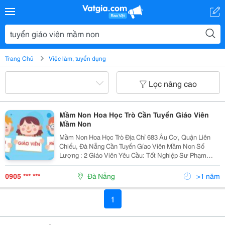
Trang Chủ
Việc làm, tuyển dụng
Lọc nâng cao
Mầm Non Hoa Học Trò Cần Tuyển Giáo Viên
Mầm Non
Mầm Non Hoa Học Trò Địa Chỉ 683 Âu Cơ, Quận Liên
Chiểu, Đà Nẵng Cần Tuyển Gíao Viên Mầm Non Số
Lượng : 2 Giáo Viên Yêu Cầu: Tốt Nghiệp Sư Phạm
Mầm Non Lương Thỏa Thuận Khi Phỏng Vấn Liên Hệ
Ứng Tuyển 0905693816
0905 *** ***
Đà Nẵng
>1 năm
1