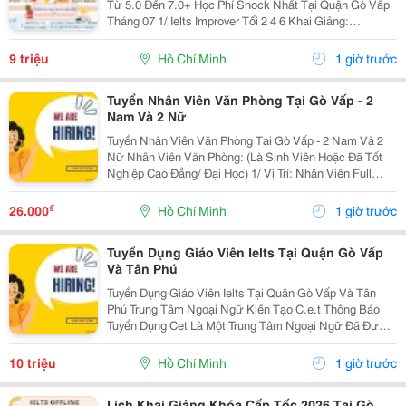
Từ 5.0 Đến 7.0+ Học Phí Shock Nhất Tại Quận Gò Vấp
Tháng 07 1/ Ielts Improver Tối 2 4 6 Khai Giảng:
13/07/2026 Khung Giờ: 18:00 Đến 21:00 Học Phí Ưu Đãi
5% Khi Đăng Ký 2/ Ielts...
9 triệu
Hồ Chí Minh
1 giờ trước
Tuyển Nhân Viên Văn Phòng Tại Gò Vấp - 2
Nam Và 2 Nữ
Tuyển Nhân Viên Văn Phòng Tại Gò Vấp - 2 Nam Và 2
Nữ Nhân Viên Văn Phòng: (Là Sinh Viên Hoặc Đã Tốt
Nghiệp Cao Đẳng/ Đại Học) 1/ Vị Trí: Nhân Viên Full
Time (2 Nam 2 Nữ) Ca Làm: 13:00 Đến 21:00 (1 Tháng
Được Nghỉ Phép 1 Ngày, Và Hưởng Các Ngày...
₫
26.000
Hồ Chí Minh
1 giờ trước
Tuyển Dụng Giáo Viên Ielts Tại Quận Gò Vấp
Và Tân Phú
Tuyển Dụng Giáo Viên Ielts Tại Quận Gò Vấp Và Tân
Phú Trung Tâm Ngoại Ngữ Kiến Tạo C.e.t Thông Báo
Tuyển Dụng Cet Là Một Trung Tâm Ngoại Ngữ Đã Được
Thành Lập 16 Năm Chuyên Về Chương Trình Anh Văn
Học Thuật Ielts &Ndash; Toefl Ibt. Trung Tâm...
10 triệu
Hồ Chí Minh
1 giờ trước
Lịch Khai Giảng Khóa Cấp Tốc 2026 Tại Gò