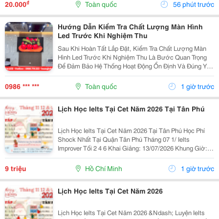
Khách Hàng Tiềm Năng Và Dòng Doanh Thu Đột Phá.
₫
20.000
Toàn quốc
56 phút trước
Để Vận...
Hướng Dẫn Kiểm Tra Chất Lượng Màn Hình
Led Trước Khi Nghiệm Thu
Sau Khi Hoàn Tất Lắp Đặt, Kiểm Tra Chất Lượng Màn
Hình Led Trước Khi Nghiệm Thu Là Bước Quan Trọng
Để Đảm Bảo Hệ Thống Hoạt Động Ổn Định Và Đúng Yêu
Cầu Kỹ Thuật. Một Số Hạng Mục Cần Kiểm Tra Gồm:
Chất Lượng Hiển Thị, Độ Sáng, Màu Sắc, Độ Đồng
0986 *** ***
Toàn quốc
1 giờ trước
Đều...
Lịch Học Ielts Tại Cet Năm 2026 Tại Tân Phú
Lịch Học Ielts Tại Cet Năm 2026 Tại Tân Phú Học Phí
Shock Nhất Tại Quận Tân Phú Tháng 07 1/ Ielts
Improver Tối 2 4 6 Khai Giảng: 13/07/2026 Khung Giờ:
18:00 Đến 21:00 Học Phí Ưu Đãi 5% Khi Đăng Ký 2/ Ielts
Basic Tối 3 5 7 Khai...
9 triệu
Hồ Chí Minh
1 giờ trước
Lịch Học Ielts Tại Cet Năm 2026
Lịch Học Ielts Tại Cet Năm 2026 &Ndash; Luyện Ielts