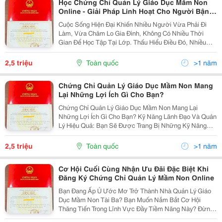
Học Chứng Chỉ Quản Lý Giáo Dục Mầm Non
Online - Giải Pháp Linh Hoạt Cho Người Bận
Rộn
Cuộc Sống Hiện Đại Khiến Nhiều Người Vừa Phải Đi
Làm, Vừa Chăm Lo Gia Đình, Không Có Nhiều Thời
Gian Để Học Tập Tại Lớp. Thấu Hiểu Điều Đó, Nhiều
Đơn Vị Đào Tạo Đã Triển Khai Khóa Học Chứng Chỉ
Quản Lý Giáo Dục Mầm Non Online, Giúp Học Viên Chủ
2,5 triệu
Toàn quốc
>1 năm
Động...
Chứng Chỉ Quản Lý Giáo Dục Mầm Non Mang
Lại Những Lợi Ích Gì Cho Bạn?
Chứng Chỉ Quản Lý Giáo Dục Mầm Non Mang Lại
Những Lợi Ích Gì Cho Bạn? Kỹ Năng Lãnh Đạo Và Quản
Lý Hiệu Quả: Bạn Sẽ Được Trang Bị Những Kỹ Năng
Lãnh Đạo Cần Thiết Để Dẫn Dắt Đội Ngũ Giáo Viên Và
Nhân Viên, Xây Dựng Một Tập Thể Đoàn Kết Và
2,5 triệu
Toàn quốc
>1 năm
Chuyên...
Cơ Hội Cuối Cùng Nhận Ưu Đãi Đặc Biệt Khi
Đăng Ký Chứng Chỉ Quản Lý Mầm Non Online
Bạn Đang Ấp Ủ Ước Mơ Trở Thành Nhà Quản Lý Giáo
Dục Mầm Non Tài Ba? Bạn Muốn Nắm Bắt Cơ Hội
Thăng Tiến Trong Lĩnh Vực Đầy Tiềm Năng Này? Đừng
Bỏ Lỡ Chương Trình Ưu Đãi Đặc Biệt Dành Cho Những