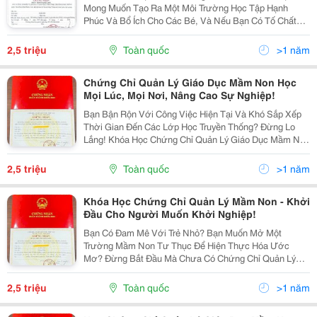
Mong Muốn Tạo Ra Một Môi Trường Học Tập Hạnh
Phúc Và Bổ Ích Cho Các Bé, Và Nếu Bạn Có Tố Chất
Lãnh Đạo, Thì Lĩnh Vực Quản Lý Giáo Dục Mầm Non
Chính Là Nơi Bạn Có Thể Phát Huy Tối Đa Tiềm Năng
2,5 triệu
Toàn quốc
>1 năm
Của Mình....
Chứng Chỉ Quản Lý Giáo Dục Mầm Non Học
Mọi Lúc, Mọi Nơi, Nâng Cao Sự Nghiệp!
Bạn Bận Rộn Với Công Việc Hiện Tại Và Khó Sắp Xếp
Thời Gian Đến Các Lớp Học Truyền Thống? Đừng Lo
Lắng! Khóa Học Chứng Chỉ Quản Lý Giáo Dục Mầm Non
Của Chúng Tôi Được Thiết Kế Với Sự Linh Hoạt Tối Đa,
Giúp Bạn Dễ Dàng Tiếp Cận Kiến Thức Và Nâng Cao...
2,5 triệu
Toàn quốc
>1 năm
Khóa Học Chứng Chỉ Quản Lý Mầm Non - Khởi
Đầu Cho Người Muốn Khởi Nghiệp!
Bạn Có Đam Mê Với Trẻ Nhỏ? Bạn Muốn Mở Một
Trường Mầm Non Tư Thục Để Hiện Thực Hóa Ước
Mơ? Đừng Bắt Đầu Mà Chưa Có Chứng Chỉ Quản Lý
Giáo Dục Mầm Non &Ndash; Yếu Tố Bắt Buộc Để
Được Cấp Phép Hoạt Động! Khóa Học Dành Cho:
2,5 triệu
Toàn quốc
>1 năm
Người Chưa Có Chuyên Môn...