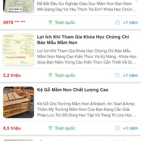
Để Bắt Đầu Sự Nghiệp Giáo Dục Mầm Non Bạn Đam
Mê Giảng Dạy Và Yêu Thích Trẻ Em? Khóa Học Chứng
Chỉ Sư Phạm Mầm Non Của Chúng Tôi Sẽ Giúp Bạn
Biến Ước Mơ Thành Hiện Thực. 1. Tại Sao Nên Chọn
0978 *** ***
Toàn quốc
>1 năm
Khóa Học...
Lợi Ích Khi Tham Gia Khóa Học Chứng Chỉ
Bảo Mẫu Mầm Non
Lợi Ích Khi Tham Gia Khóa Học Chứng Chỉ Bảo Mẫu
Mầm Non Nâng Cao Kiến Thức Và Kỹ Năng : Khóa Học
Giúp Bạn Nắm Vững Các Kiến Thức Cần Thiết Về Giáo
Dục Mầm Non, Từ Tâm Lý Trẻ Em Đến Kỹ Năng Giao
Tiếp Và Tổ Chức Hoạt Động Vui Chơi. Phát Triển Kỹ...
2,2 triệu
Toàn quốc
>1 năm
Kệ Gỗ Mầm Non Chất Lượng Cao
Kệ Gỗ Cho Trường Mầm Non &Ndash; An Toàn &Amp;
Thẩm Mỹ Trường Mầm Non Của Bạn Đang Cần Giải
Pháp Lưu Trữ Đồ Dùng Học Tập Và Trang Trí Lớp Học?
Hãy Lựa Chọn Kệ Gỗ Chất Lượng Cao, Được Thiết Kế
Riêng Cho Môi Trường Giáo Dục Mầm Non Với Tiêu Chí
8,5 triệu
Toàn quốc
>1 năm
An...