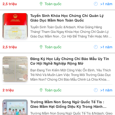
Học Viên Đăng Ký Khóa Học Chứng Chỉ Quản Lý Giáo
2,5 triệu
Toàn quốc
>1 năm
Dục...
Tuyển Sinh Khóa Học Chứng Chỉ Quản Lý
Giáo Dục Mầm Non Toàn Quốc
Tuyển Sinh Toàn Quốc &Ndash; Khai Giảng Hàng
Tháng! Tham Gia Ngay Khóa Học Chứng Chỉ Quản Lý
Giáo Dục Mầm Non , Cơ Hội Để Thăng Tiến Hoặc Mở
Rộng Sự Nghiệp. Nội Dung Đào Tạo: Nghiệp Vụ Quản
Lý Cơ Sở Mầm Non Luật Giáo Dục &Amp; Quy Định
2,5 triệu
Toàn quốc
>1 năm
Pháp Lý ...
Đăng Ký Học Lấy Chứng Chỉ Bảo Mẫu Uy Tín
Cơ Hội Nghề Nghiệp Rộng Mở
Bạn Đang Tìm Kiếm Một Công Việc Ổn Định, Yêu Thích
Trẻ Nhỏ Và Muốn Làm Việc Trong Môi Trường Giáo Dục
Mầm Non? Chứng Chỉ Bảo Mẫu Chính Là Chìa Khóa
Giúp Bạn Chạm Tới Ước Mơ Đó! Trung Tâm Chúng Tôi
Chuyên Đào Tạo Và Cấp Chứng Chỉ Bảo Mẫu Chính
2 triệu
Toàn quốc
>1 năm
Quy,...
Trường Mầm Non Song Ngữ Quốc Tế Tis :
Gieo Mầm Hạt Giống Diệu Kỳ Trong Hành
Trình Giáo Dục Mầm Non
Trường Mầm Non Song Ngữ Quốc Tế Tis &Ndash; Gieo