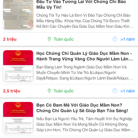
Đầu Tư Vào Tương Lai Với Chứng Chỉ Bảo
Mẫu Uy Tín!
Chúng Tôi Tự Hào Là Đơn Vị Đào Tạo Chứng Chỉ Bảo
Mẫu Hàng Đầu. Khóa Học Của Chúng Tôi Được Thiết
Kế Bởi Các Chuyên Gia Giáo Dục Mầm Non Giàu Kinh
Nghiệm, Đảm Bảo Cung Cấp Cho Học Viên Những Kiến
Thức Và Kỹ Năng Thực Tế Nhất. Chứng Chỉ Có Giá
2 triệu
Toàn quốc
>1 năm
Trị...
Học Chứng Chỉ Quản Lý Giáo Dục Mầm Non -
Hành Trang Vững Vàng Cho Người Làm Lãnh
Đạo
Bạn Đang Làm Trong Ngành Giáo Dục Mầm Non Và
Muốn Chuyển Mình Từ Vai Trò &Ldquo;Người
Dạy&Rdquo; Sang &Ldquo;Người Lãnh Đạo&Rdquo;?
Hãy Chuẩn Bị Hành Trang Pháp Lý Và Chuyên Môn Vững
Vàng Bằng Chứng Chỉ Bồi Dưỡng Nghiệp Vụ Quản Lý
2,5 triệu
Toàn quốc
>1 năm
Giáo Dục Mầm Non...
Bạn Có Đam Mê Với Giáo Dục Mầm Non?
Chứng Chỉ Quản Lý Sẽ Giúp Bạn Tỏa Sáng!
Nếu Bạn Là Người Yêu Trẻ, Tâm Huyết Với Sự Nghiệp
Giáo Dục Mầm Non Và Mong Muốn Có Những Đóng
Góp Lớn Hơn, Thì Chứng Chỉ Quản Lý Giáo Dục Mầm
Non L À Bước Đi Chiến Lược Để Bạn Hiện Thực Hóa