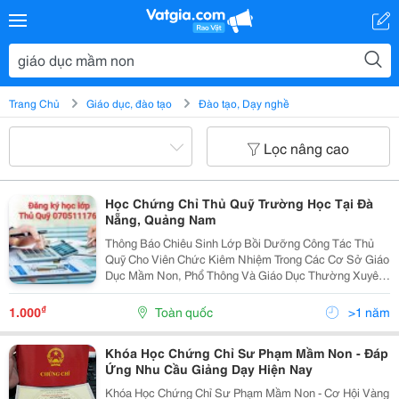
Trang Chủ
Giáo dục, đào tạo
Đào tạo, Dạy nghề
Lọc nâng cao
Học Chứng Chỉ Thủ Quỹ Trường Học Tại Đà
Nẵng, Quảng Nam
Thông Báo Chiêu Sinh Lớp Bồi Dưỡng Công Tác Thủ
Quỹ Cho Viên Chức Kiêm Nhiệm Trong Các Cơ Sở Giáo
Dục Mầm Non, Phổ Thông Và Giáo Dục Thường Xuyên
I. Đối Tượng Tham Gia: Viên Chức Kiêm Nhiệm Làm
Công Tác Thủ Quỹ Tại Các Cơ Sở Giáo Dục Mầm...
₫
1.000
Toàn quốc
>1 năm
Khóa Học Chứng Chỉ Sư Phạm Mầm Non - Đáp
Ứng Nhu Cầu Giảng Dạy Hiện Nay
Khóa Học Chứng Chỉ Sư Phạm Mầm Non - Cơ Hội Vàng