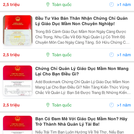
Ước Mơ Của Mình. Khóa Học Được Thiết Kế Đặc Biệt
2,5 triệu
Toàn quốc
>1 năm
Dành Cho...
Đầu Tư Vào Bản Thân Nhận Chứng Chỉ Quản
Lý Giáo Dục Mầm Non Chuyên Nghiệp!
Trong Bối Cảnh Giáo Dục Mầm Non Ngày Càng Được
Chú Trọng, Nhu Cầu Về Đội Ngũ Quản Lý Có Trình Độ
Chuyên Môn Cao Ngày Càng Tăng. Sở Hữu Chứng Chỉ
Quản Lý Giáo Dục Mầm Non Không Chỉ Giúp Bạn Nâng
Cao Kiến Thức Và Kỹ Năng Mà Còn Mở Ra Những Cơ
2,5 triệu
Toàn quốc
>1 năm
Hội Nghề...
Chứng Chỉ Quản Lý Giáo Dục Mầm Non Mang
Lại Cho Bạn Điều Gì?
Add Bookmark Chứng Chỉ Quản Lý Giáo Dục Mầm Non
Mang Lại Cho Bạn Điều Gì? Nền Tảng Kiến Thức Vững
Chắc Về Quản Lý: Bạn Sẽ Được Trang Bị Những Kiến
Thức Cốt Lõi Về Các Khía Cạnh Quản Lý Trong Giáo
Dục Mầm Non, Từ Quản Lý Chiến Lược, Quản Lý...
2,5 triệu
Toàn quốc
>1 năm
Bạn Có Đam Mê Với Giáo Dục Mầm Non? Hãy
Trở Thành Nhà Quản Lý Tài Ba!
Nếu Trái Tim Bạn Luôn Hướng Về Trẻ Thơ, Nếu Bạn