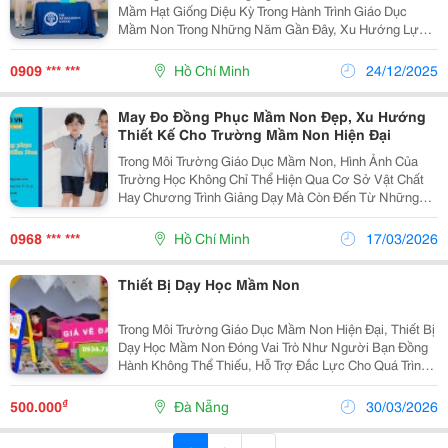
Mầm Hạt Giống Diệu Kỳ Trong Hành Trình Giáo Dục
Mầm Non Trong Những Năm Gần Đây, Xu Hướng Lựa
Chọn Trường Mầm Non Song Ngữ Quốc Tế Đang Ngày
Càng Nhận Được Sự Quan Tâm Lớn Từ Các Bậc Phụ
0909 *** ***
Hồ Chí Minh
24/12/2025
Huynh. Đây...
May Đo Đồng Phục Mầm Non Đẹp, Xu Hướng
Thiết Kế Cho Trường Mầm Non Hiện Đại
Trong Môi Trường Giáo Dục Mầm Non, Hình Ảnh Của
Trường Học Không Chỉ Thể Hiện Qua Cơ Sở Vật Chất
Hay Chương Trình Giảng Dạy Mà Còn Đến Từ Những
Chi Tiết Nhỏ Như Đồng Phục Của Các Bé. Một Bộ Đồng
Phục Được Thiết Kế Đẹp Mắt, Dễ Thương Và Thoải Mái
0968 *** ***
Hồ Chí Minh
17/03/2026
Sẽ...
Thiết Bị Dạy Học Mầm Non
Trong Môi Trường Giáo Dục Mầm Non Hiện Đại, Thiết Bị
Dạy Học Mầm Non Đóng Vai Trò Như Người Bạn Đồng
Hành Không Thể Thiếu, Hỗ Trợ Đắc Lực Cho Quá Trình
Khám Phá Và Học Hỏi Của Trẻ. Những Công Cụ Này
Không Chỉ Là Đồ Chơi Mà Là Phương Tiện Giáo Dục...
₫
500.000
Đà Nẵng
30/03/2026