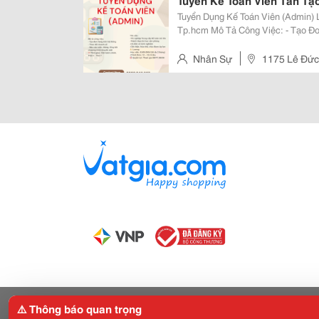
Tuyển Kế Toán Viên Tân Tạ
Tuyển Dụng Kế Toán Viên (Admin) Làm Việc Tại: 1175 Lê Đức Anh, P. Tân Tạo,
Tp.hcm Mô Tả Công Việc: - Tạo Đơn Hàng Trên Hệ Thống - Theo Dõi Doanh Số
- Báo Cáo Tuần, Tháng, Tổng Kết Chương T
Nghiệp Trung Cấp...
Nhân Sự
1175 Lê Đức
⚠️ Thông báo quan trọng