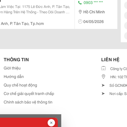
o
0903 *** ***
Hồ Chí Minh
rình Khuyến Mãi Yêu Cầu: - Tốt
04/05/2026
 Anh, P. Tân Tạo, Tp.hcm
THÔNG TIN
LIÊN HỆ
Giới thiệu
Công ty C
Hướng dẫn
HN: 102 T
➤
Quy chế hoạt động
Số GCNĐKD
➤
Cơ chế giải quyết tranh chấp
Nơi cấp: S
Chính sách bảo vệ thông tin