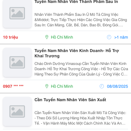
Tuyển Nam Nhân Viên Thành Phẩm Sau In
Nhân Viên Thành Phẩm Sau In Ü Mô Tả Công Việc
&Middot; Trực Tiếp Thực Hiện Các Công Việc Gia Công
Sau In: Cán Màng, Cắt, Bế, Dán, Bao Bì, Đóng Gói.
&Middot; Kiểm Soát Số Lượng Và Chất Lượng Trong
Quá Trình Gia Công Sau Khi In. &Middot;...
10 triệu
Hồ Chí Minh
>1 năm
Tuyển Nam Nhân Viên Kinh Doanh- Hỗ Trợ
Khai Trương
Cháo Dinh Dưỡng Vinasoup Cần Tuyển Nhân Viên Kinh
Doanh- Hỗ Trợ Khai Trương Công Việc - Hỗ Trợ Các Cửa
Hàng Theo Sự Phân Công Của Quản Lý - Công Việc Của
Bạn Đôi Khi Có Thể Phải Đi Công Tác Tỉnh Hỗ Trợ Các
Cửa Hàng Khai Trương. (Chí Phí...
0907 *** ***
Hồ Chí Minh
08/08/2025
Cần Tuyển Nam Nhân Viên Sản Xuất
Cần Tuyển Nam Nhân Viên Sản Xuất Mô Tả Công Việc:
- Theo Dõi Số Lượng Hàng Hóa Xuất Nhập Tồn Thực
Tế. - Vận Hành Máy Móc Một Cách Chính Xác Và An
Toàn. - Sắp Xếp Hàng Hóa Trật Tự, Gọn Gàng Ngăn Nắp