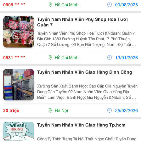
- Dán Tem, Đóng Gói Bao Bì. - Cân
0909 *** ***
Hồ Chí Minh
09/08/2025
Tuyển Nam Nhân Viên Phụ Shop Hoa Tươi
Quận 7
Tuyển Nhân Viên Phụ Shop Hoa Tươi &Ndash; Quận 7
Địa Chỉ: 1383 Đường Huỳnh Tấn Phát, P. Phú Thuận,
Quận 7 Số Lượng: 03 Bạn Đối Tượng: Nam, Độ Tuổi 18
&Ndash; 30 ⏰ Thời Gian Làm Việc (Ca 5&Ndash;6
Tiếng): Ca 6H &Ndash; 11H Ca 7H &Ndash;...
0931 *** ***
Hồ Chí Minh
13/01/2026
Tuyển Nam Nhân Viên Giao Hàng Định Công
Xưởng Sản Xuất Bánh Ngọt Cao Cấp Gia Nguyễn Tuyển
Dụng Cần Tuyển: 02 Nam Nhân Viên Giao Hàng Địa
Điểm Làm Việc: Bánh Ngọt Gia Nguyễn &Ndash; Số 38
Ngõ 282 Phố Định Công, Hà Nội Mô Tả Công Việc - Giao
Bánh Mì/Bánh Ngọt Theo Đơn Hàng Có Sẵn -...
20 triệu
Hà Nội
25/02/2026
Tuyển Nam Nhân Viên Giao Hàng Tp.hcm
Công Ty Tnhh Trang Trí Nội Thất Ngọc Châu Tuyển Dụng