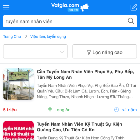
Trang Chủ
Việc làm, tuyển dụng
Lọc nâng cao
Cần Tuyển Nam Nhân Viên Phục Vụ, Phụ Bếp,
Tân Mỹ Long An
Tuyển Nam Nhân Viên Phục Vụ, Phụ Bếp Bao Ăn, Ở Tại
Quán Yêu Cầu: Biết Làm Cá, Lươn, Ếch, Rắn - Siêng
Năng, Trung Thực, Nhanh Nhẹn - Lương 5Tr/ Tháng
(Chưa Tính Tip Của Khách, Thưởng) Nơi Làm Việc: Dt
822 Ấp Chánh, Tân Mỹ, Đức Hoà, Long An ...
5 triệu
Long An
>1 năm
Tuyển Nam Nhân Viên Kỹ Thuật Sự Kiện
Quảng Cáo, Ưu Tiên Có Kn
Tuyển Dụng Kỹ Thuật Sự Kiện Hcm Công Ty Tnhh