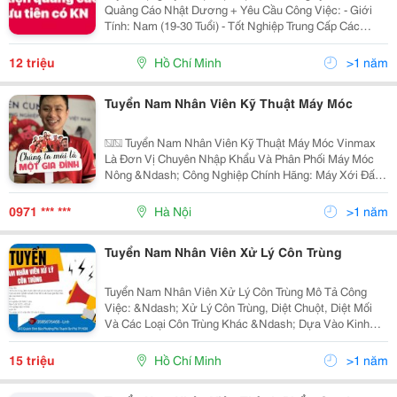
Quảng Cáo Nhật Dương + Yêu Cầu Công Việc: - Giới
Tính: Nam (19-30 Tuổi) - Tốt Nghiệp Trung Cấp Các
Ngành Liên Quan Kỹ Thuật, Rành Tuyến Đường Tphcm.
- Có Kinh Nghiệm Trong Ngành Sự Kiện &Ndash;...
12 triệu
Hồ Chí Minh
>1 năm
Tuyển Nam Nhân Viên Kỹ Thuật Máy Móc
�� Tuyển Nam Nhân Viên Kỹ Thuật Máy Móc Vinmax
Là Đơn Vị Chuyên Nhập Khẩu Và Phân Phối Máy Móc
Nông &Ndash; Công Nghiệp Chính Hãng: Máy Xới Đất,
Máy Xịt Rửa, Máy Thổi Lá, Máy Gặt Mini, Động Cơ, Phụ
Tùng ,... Do Nhu Cầu Mở Rộng Thị Trường Và Phục
0971 *** ***
Hà Nội
>1 năm
Vụ...
Tuyển Nam Nhân Viên Xử Lý Côn Trùng
Tuyển Nam Nhân Viên Xử Lý Côn Trùng Mô Tả Công
Việc: &Ndash; Xử Lý Côn Trùng, Diệt Chuột, Diệt Mối
Và Các Loại Côn Trùng Khác &Ndash; Dựa Vào Kinh
Nghiệm Và Kiến Thức Để Tư Vấn Hoặc Giải Đáp Thắc
Mắc Của Khách Hàng. &Ndash; Thực Hiện Các Yêu...
15 triệu
Hồ Chí Minh
>1 năm