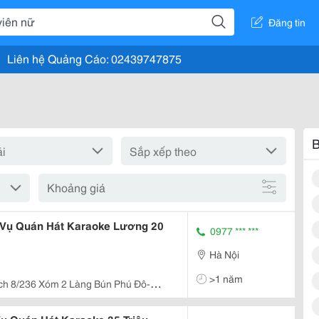
Đăng tin
Liên hệ Quảng Cáo: 02439747875
B
Khoảng giá
 Vụ Quán Hát Karaoke Lương 20
0977 *** ***
Hà Nội
>1 năm
ch 8/236 Xóm 2 Làng Bún Phú Đô-Mĩ