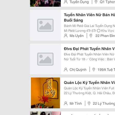
Tuyển Dụng
Q1 Tphc
Tuyển Nhân Viên Nữ Bán H
Buổi Sáng
Bánh Mì Patê Gia Lai Tuyển Dụng Nhân Viên Nữ Bán Hàng Cho Hệ Thống Bánh
Mì Patê Lương 4Tr-5Tr ⭕️ Khu Vực Quận Tân Bình: Các Đường Bạch Đằng,
Trường Sơn, Phổ Quang, Hoàng Vă
Ms Uyên
22 Phan Đình
Hoà. - Lương Cơ Bản: 30.000Đ/Gi
Đlvs Đại Phát Tuyển Nhân 
Đlvs Đại Phát Tuyển Nhân Viên Nữ Bán Vé
Nữ Tuổi Từ 18 ✅ Công Việc : Bán Vé Số Tại Cửa Hàng ✅ Yêu Cầu : Trung
Thực, Chăm Chỉ, Tích Cực Trong Cô
Thời Gian : Full Ngày Và Theo Ca..
Chị Quỳnh
199A Tuệ 
Quán Lộc Ký Tuyển Nhân V
Quán Lộc Ký Tuyển Nhân Viên Full Ca &Ndash
22 Lý Thường Kiệt, Q. Hải Châu, Đà Nẵng 60 Hàm Nghi, Q. 
Nẵng ⏰ Thời Gian Làm Việc: Sáng: 5H10 &Ndash; 13H30 Chiều: 16H00
&Ndash; 21H00 Lương: 6...
Mr Tỉnh
22 Lý Thường