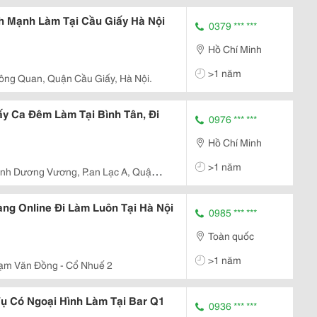
h Mạnh Làm Tại Cầu Giấy Hà Nội
0379 *** ***
Hồ Chí Minh
>1 năm
ng Quan, Quận Cầu Giấy, Hà Nội.
ấy Ca Đêm Làm Tại Bình Tân, Đi
0976 *** ***
Hồ Chí Minh
>1 năm
inh Dương Vương, P.an Lạc A, Quận
ng Online Đi Làm Luôn Tại Hà Nội
0985 *** ***
Toàn quốc
>1 năm
ạm Văn Đồng - Cổ Nhuế 2
ụ Có Ngoại Hình Làm Tại Bar Q1
0936 *** ***