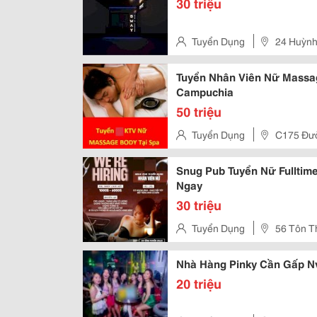
30 triệu
Tuyển Dụng
24 Huỳnh
Tuyển Nhân Viên Nữ Massa
Campuchia
50 triệu
Tuyển Dụng
C175 Đườn
Thuận An , Bd
Snug Pub Tuyển Nữ Fulltim
Ngay
30 triệu
Tuyển Dụng
56 Tôn T
Nhà Hàng Pinky Cần Gấp N
20 triệu