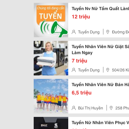
Tp.hcm
Tuyển Nv Nữ Tẩm Quất Làn
12 triệu
Tuyển Dụng
Đường Đô
Tuyển Nhân Viên Nữ Giặt S
Làm Ngay
7 triệu
Tuyển Dụng
504/26 K
Bình Tân, Tp.hcm
Tuyển Nhân Viên Nữ Bán Hà
6,5 triệu
Bùi Thị Huyền
258 Ph
Tuyển Nữ Nhân Viên Phục V