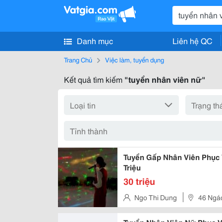
Danh mục
Liên hệ QC
Trang Chủ
Việc làm, tuyển dụng
Kết quả tìm kiếm
"tuyển nhân viên nữ"
Tuyển Gấp Nhân Viên Phục
Triệu
30 triệu
Ngo Thi Dung
46 Ngá
Đình -Từ Liêm Hà Nội