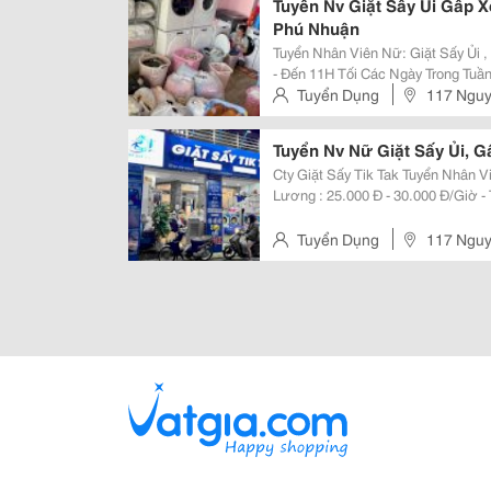
Tuyển Nv Giặt Sấy Ủi Gấp 
Phú Nhuận
Tuyển Nhân Viên Nữ: Giặt Sấy Ủi , Gấp Xếp Quần Á
- Đến 11H Tối Các Ngày Trong Tuần Lương Khởi Điểm: 24K/H (Sau 10 Ngày
Lên 25K/H) Sau 10 Ngày Lên Lương Sau 30 Ngày Lên Lương Sau 3 Tháng Lên
Tuyển Dụng
117 Nguy
Lương ...
Tuyển Nv Nữ Giặt Sấy Ủi,
Cty Giặt Sấy Tik Tak Tuyển Nhân V
Lương : 25.000 Đ - 30.000 Đ/Giờ - Tại: 117 Nguyễn Công Hoan - P7 - Phú
Nhuận - Ca Chiều - Tối : 3H Chiều - Đến 11H Tối - Các Ngày Trong Tuần - Lương
Khởi Điểm:...
Tuyển Dụng
117 Nguy