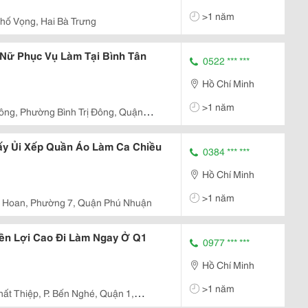
>1 năm
hố Vọng, Hai Bà Trưng
n Nữ Phục Vụ Làm Tại Bình Tân
0522 *** ***
Hồ Chí Minh
>1 năm
Đông, Phường Bình Trị Đông, Quận
ấy Ủi Xếp Quần Áo Làm Ca Chiều
0384 *** ***
Hồ Chí Minh
>1 năm
 Hoan, Phường 7, Quận Phú Nhuận
ền Lợi Cao Đi Làm Ngay Ở Q1
0977 *** ***
Hồ Chí Minh
>1 năm
ất Thiệp, P. Bến Nghé, Quận 1,