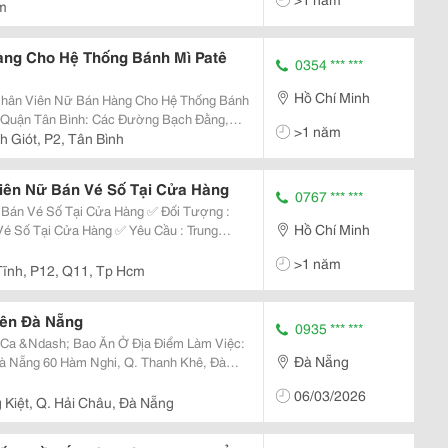
m
àng Cho Hệ Thống Bánh Mì Patê
0354 *** ***
Hồ Chí Minh
>1 năm
n Thụ, Phan Đình Giót, Hậu Giang,Cộng
 Giót, P2, Tân Bình
ờ...
Viên Nữ Bán Vé Số Tại Cửa Hàng
0767 *** ***
 Số Tại Cửa Hàng ✅ Đối Tượng :
Hồ Chí Minh
ng Việc, Vui Vẻ, Ngoại Hình Ưa Nhìn ✅
>1 năm
.
Tĩnh, P12, Q11, Tp Hcm
iên Đà Nẵng
0935 *** ***
; Bao Ăn Ở Địa Điểm Làm Việc:
Đà Nẵng
Thanh Khê, Đà
06/03/2026
 Kiệt, Q. Hải Châu, Đà Nẵng