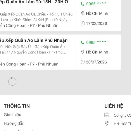
Xếp Quần Áo Làm Từ 15H - 23H Ở
0965 *** ***
Hồ Chí Minh
o Ca Chiều - Tối : 3H Chiều
17/03/2026
ễn Công Hoan - P7 - Phú Nhuận
 Gấp Xếp Quần Áo Làm Phú Nhuận
0965 *** ***
iên Nữ: Giặt Sấy Ủi , Gấp Xếp Quần Áo -
Hồ Chí Minh
30/07/2026
ễn Công Hoan - P7 - Phú Nhuận
THÔNG TIN
LIÊN HỆ
Giới thiệu
Công ty C
Hướng dẫn
HN: 102 T