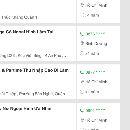
Hồ Chí Minh
>1 năm
 Thúc Kháng Quận 1
ge Có Ngoại Hình Làm Tại
0876 *** ***
Bình Dương
>1 năm
g D33 , Kdc Việt Sing , P. An Phú ,
e & Partime Thu Nhập Cao Đi Làm
0977 *** ***
Hồ Chí Minh
>1 năm
hất Thiệp , Phường Bến Nghé, Quận 1
v Nữ Ngoại Hình Ưa Nhìn
0901 *** ***
Hồ Chí Minh
>1 năm