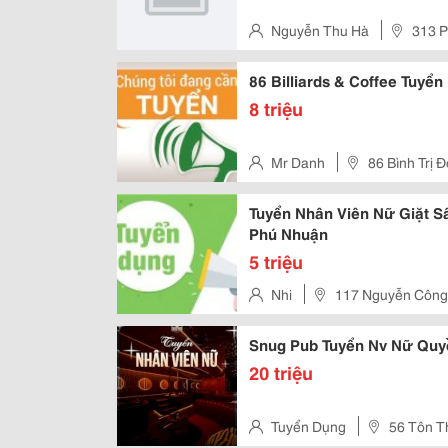
Nguyễn Thu Hà
313 P
86 Billiards & Coffee Tuyể
8 triệu
Mr Danh
86 Bình Trị 
Bình Tân
Tuyển Nhân Viên Nữ Giặt S
Phú Nhuận
5 triệu
Nhi
117 Nguyễn Công
Snug Pub Tuyển Nv Nữ Quy
20 triệu
Tuyển Dụng
56 Tôn Th