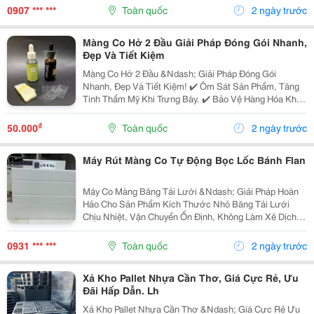
Thiết Bị Điện Mỹ Kim,...
0907 *** ***
Toàn quốc
2 ngày trước
Màng Co Hở 2 Đầu Giải Pháp Đóng Gói Nhanh,
Đẹp Và Tiết Kiệm
Màng Co Hở 2 Đầu &Ndash; Giải Pháp Đóng Gói
Nhanh, Đẹp Và Tiết Kiệm! ✔️ Ôm Sát Sản Phẩm, Tăng
Tính Thẩm Mỹ Khi Trưng Bày. ✔️ Bảo Vệ Hàng Hóa Khỏi
Bụi Bẩn, Trầy Xước Trong Quá Trình Vận Chuyển. ✔️ Phù
Hợp Đóng Gói Chai, Lon, Hộp, Lốc Nước, Thực...
₫
50.000
Toàn quốc
2 ngày trước
Máy Rút Màng Co Tự Động Bọc Lốc Bánh Flan
Máy Co Màng Băng Tải Lưới &Ndash; Giải Pháp Hoàn
Hảo Cho Sản Phẩm Kích Thước Nhỏ Băng Tải Lưới
Chịu Nhiệt, Vận Chuyển Ổn Định, Không Làm Xê Dịch
Sản Phẩm Nhỏ. Nhiệt Phân Bố Đều, Màng Co Căng
Đẹp, Hạn Chế Nhăn Hoặc Cháy Màng. Phù Hợp Với...
0931 *** ***
Toàn quốc
2 ngày trước
Xả Kho Pallet Nhựa Cần Thơ, Giá Cực Rẻ, Ưu
Đãi Hấp Dẫn. Lh
Xả Kho Pallet Nhựa Cần Thơ &Ndash; Giá Cực Rẻ Ưu