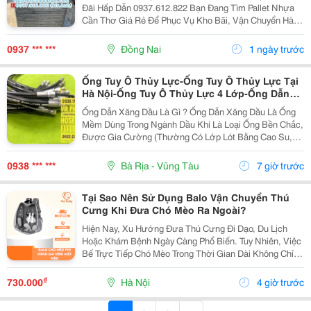
Đãi Hấp Dẫn 0937.612.822 Bạn Đang Tìm Pallet Nhựa
Cần Thơ Giá Rẻ Để Phục Vụ Kho Bãi, Vận Chuyển Hàng
Hóa Hay Xuất Khẩu? Đây Chính Là Cơ Hội Không Nên
Bỏ Lỡ! ✅ Vì Sao Nên Chọn Pallet Nhựa Xả Kho? ...
0937 *** ***
Đồng Nai
1 ngày trước
Ống Tuy Ô Thủy Lực-Ống Tuy Ô Thủy Lực Tại
Hà Nội-Ống Tuy Ô Thủy Lực 4 Lớp-Ống Dẫn
Dầu Thủy Lực-Đầu Nối Ống Đầu Thủy Lực
Ống Dẫn Xăng Dầu Là Gì ? Ống Dẫn Xăng Dầu Là Ống
-Ống Tuy Ô Thủy Lực-Ống Nối Thủy Lực- Cút
Mềm Dùng Trong Ngành Dầu Khí Là Loại Ống Bền Chắc,
Nối Ống Thủy Lực -Đầu Cút Ống Thủy Lực-
Được Gia Cường (Thường Có Lớp Lót Bằng Cao Su,
Dây Thủy Lực-Ongthuyluc
Pvc Hoặc Ptfe), Được Thiết Kế Để Vận Chuyển Nhiên
Liệu Và Dầu Một Cách An Toàn Như Xăng, Dầu...
0938 *** ***
Bà Rịa - Vũng Tàu
7 giờ trước
Tại Sao Nên Sử Dụng Balo Vận Chuyển Thú
Cưng Khi Đưa Chó Mèo Ra Ngoài?
Hiện Nay, Xu Hướng Đưa Thú Cưng Đi Dạo, Du Lịch
Hoặc Khám Bệnh Ngày Càng Phổ Biến. Tuy Nhiên, Việc
Bế Trực Tiếp Chó Mèo Trong Thời Gian Dài Không Chỉ
Khiến Chủ Nuôi Mệt Mỏi Mà Còn Tiềm Ẩn Nhiều Rủi Ro
Nếu Thú Cưng Hoảng Sợ Hoặc Nhảy Khỏi Tay. Chính...
₫
730.000
Hà Nội
4 giờ trước