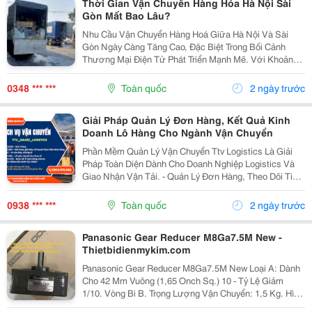
Thời Gian Vận Chuyển Hàng Hóa Hà Nội Sài
Gòn Mất Bao Lâu?
Nhu Cầu Vận Chuyển Hàng Hoá Giữa Hà Nội Và Sài
Gòn Ngày Càng Tăng Cao, Đặc Biệt Trong Bối Cảnh
Thương Mại Điện Tử Phát Triển Mạnh Mẽ. Với Khoảng
Cách Hơn 1.700 Km, Khách Hàng Luôn Tìm Kiếm Dịch
Vụ Giao Hàng Nhanh Chóng, Giá Cả Hợp Lý Và Đảm
0348 *** ***
Toàn quốc
2 ngày trước
Bảo An...
Giải Pháp Quản Lý Đơn Hàng, Kết Quả Kinh
Doanh Lô Hàng Cho Ngành Vận Chuyển
Phần Mềm Quản Lý Vận Chuyển Ttv Logistics Là Giải
Pháp Toàn Diện Dành Cho Doanh Nghiệp Logistics Và
Giao Nhận Vận Tải. - Quản Lý Đơn Hàng, Theo Dõi Tiến
Độ Vận Chuyển - Quản Lý Chi Phí Và Xử Lý Đầy Đủ Các
Chứng Từ Như Bill, Debit/Credit Note,...
0938 *** ***
Toàn quốc
2 ngày trước
Panasonic Gear Reducer M8Ga7.5M New -
Thietbidienmykim.com
Panasonic Gear Reducer M8Ga7.5M New Loại A: Dành
Cho 42 Mm Vuông (1,65 Onch Sq.) 10 - Tỷ Lệ Giảm
1/10. Vòng Bi B. Trọng Lượng Vận Chuyển: 1,5 Kg. Hình
Ảnh: Một Số Dòng Hộp Số Panasonic: ... Công Ty Tnhh