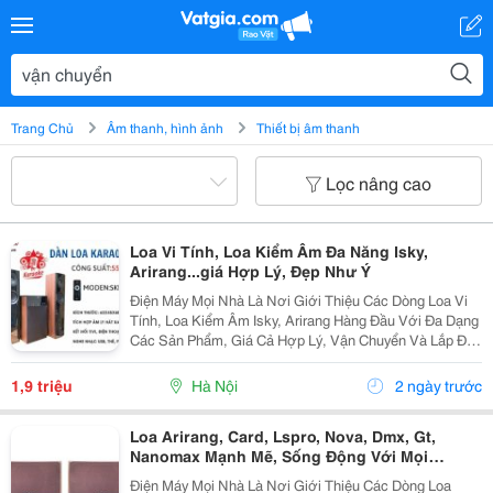
Trang Chủ
Âm thanh, hình ảnh
Thiết bị âm thanh
Lọc nâng cao
Loa Vi Tính, Loa Kiểm Âm Đa Năng Isky,
Arirang...giá Hợp Lý, Đẹp Như Ý
Điện Máy Mọi Nhà Là Nơi Giới Thiệu Các Dòng Loa Vi
Tính, Loa Kiểm Âm Isky, Arirang Hàng Đầu Với Đa Dạng
Các Sản Phẩm, Giá Cả Hợp Lý, Vận Chuyển Và Lắp Đặt
Nhanh Chóng Mang Đến Cho Khách Hàng Sự Tiên Lợi
Nhất. Loa Vi Tính Isky Sk-325 Gía:...
1,9 triệu
Hà Nội
2 ngày trước
Loa Arirang, Card, Lspro, Nova, Dmx, Gt,
Nanomax Mạnh Mẽ, Sống Động Với Mọi
Không Gian
Điện Máy Mọi Nhà Là Nơi Giới Thiệu Các Dòng Loa