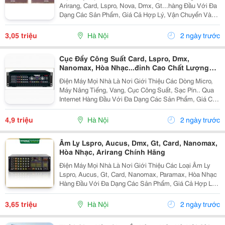
Arirang, Card, Lspro, Nova, Dmx, Gt...hàng Đầu Với Đa
Dạng Các Sản Phẩm, Giá Cả Hợp Lý, Vận Chuyển Và
Lắp Đặt Nhanh Chóng Mang Đến Cho Khách Hàng Sự
Tiên Lợi Nhất. Loa Arirang Rant Viii Gía:...
3,05 triệu
Hà Nội
2 ngày trước
Cục Đẩy Công Suất Card, Lspro, Dmx,
Nanomax, Hòa Nhạc...đỉnh Cao Chất Lượng
Âm Thanh
Điện Máy Mọi Nhà Là Nơi Giới Thiệu Các Dòng Micro,
Máy Nâng Tiếng, Vang, Cục Công Suất, Sạc Pin.. Qua
Internet Hàng Đầu Với Đa Dạng Các Sản Phẩm, Giá Cả
Hợp Lý, Vận Chuyển Và Lắp Đặt Nhanh Chóng Mang
Đến Cho Khách Hàng Sự Tiên Lợi Nhất. Cục Đẩy...
4,9 triệu
Hà Nội
2 ngày trước
Âm Ly Lspro, Aucus, Dmx, Gt, Card, Nanomax,
Hòa Nhạc, Arirang Chính Hãng
Điện Máy Mọi Nhà Là Nơi Giới Thiệu Các Loại Âm Ly
Lspro, Aucus, Gt, Card, Nanomax, Paramax, Hòa Nhạc
Hàng Đầu Với Đa Dạng Các Sản Phẩm, Giá Cả Hợp Lý,
Vận Chuyển Và Lắp Đặt Nhanh Chóng Mang Đến Cho
Khách Hàng Sự Tiên Lợi Nhất. Âm Ly Bluetooth...
3,65 triệu
Hà Nội
2 ngày trước