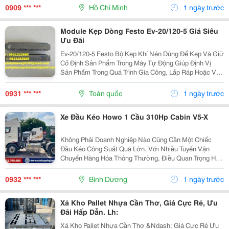
Có Nhiều Màu Sắc Để Thuận Tiện Phân Loại Và Nhận
0909 *** ***
Hồ Chí Minh
1 ngày trước
Diện...
Module Kẹp Dòng Festo Ev-20/120-5 Giá Siêu
Ưu Đãi
Ev-20/120-5 Festo Bộ Kẹp Khí Nén Dùng Để Kẹp Và Giữ
Cố Định Sản Phẩm Trong Máy Tự Động Giúp Định Vị
Sản Phẩm Trong Quá Trình Gia Công, Lắp Ráp Hoặc Vận
Chuyển Hoạt Động Bằng Khí Nén, Thiết Kế Nhỏ Gọn,
Phù Hợp Lắp Trong Không Gian Hẹp Mã Hàng...
0931 *** ***
Toàn quốc
1 ngày trước
Xe Đầu Kéo Howo 1 Cầu 310Hp Cabin V5-X
Không Phải Doanh Nghiệp Nào Cũng Cần Một Chiếc
Đầu Kéo Công Suất Quá Lớn. Với Nhiều Tuyến Vận
Chuyển Hàng Hóa Thông Thường, Điều Quan Trọng Hơn
Là Chi Phí Đầu Tư Hợp Lý, Vận Hành Ổn Định Và Tiết
Kiệm Nhiên Liệu . Đó Cũng Là Lý Do Xe Đầu Kéo Howo
0932 *** ***
Bình Dương
1 ngày trước
1...
Xả Kho Pallet Nhựa Cần Thơ, Giá Cực Rẻ, Ưu
Đãi Hấp Dẫn. Lh:
Xả Kho Pallet Nhựa Cần Thơ &Ndash; Giá Cực Rẻ Ưu