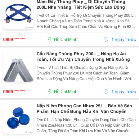
Mâm Đẩy Thùng Phuy _ Di Chuyển Thùng
200L Nhẹ Nhàng, Tiết Kiệm Sức Lao Động
Tvdt 01 Là Thiết Bị Hỗ Trợ Di Chuyển Thùng Phuy 200 Lít
Nhanh Chóng Và An Toàn Trong Nhà Xưởng, Kho Bãi.
Với Kết Cấu Thép Sơn Chắc Chắn Và Đường Kính 620
Mm , Sản Phẩm Giúp Vận Chuyển Thùng Phuy Linh
Hoạt, Giảm Công Sức Và Nâng Cao Hiệu Quả Làm
0909 *** ***
Hồ Chí Minh
1 ngày trước
Việc....
Cẩu Nâng Thùng Phuy 200L _ Nâng Hạ An
Toàn, Tối Ưu Vận Chuyển Trong Nhà Xưởng
Tvnd - V1 Là Thiết Bị Chuyên Dụng Giúp Nâng Và Di
Chuyển Thùng Phuy 200 Lít Một Cách An Toàn, Giảm
Sức Lao Động Và Nâng Cao Hiệu Quả Vận Hành. Với
Kết Cấu Thép Xi Mạ Chắc Chắn Cùng Tải Trọng Lên Đến
350 Kg , Sản Phẩm Đáp Ứng Tốt Nhu Cầu Sử Dụng
0909 *** ***
Hồ Chí Minh
1 ngày trước
Trong...
Nắp Niêm Phong Can Nhựa 25L _ Bảo Vệ Sản
Phẩm, Hạn Chế Bung Nắp Khi Vận Chuyển
Tvn 01 Là Nắp Niêm Phong Chuyên Dụng Dành Cho Can
Nhựa 25&Ndash;30 Lít , Giúp Cố Định Nắp Can Chắc
Chắn, Tăng Độ An Toàn Khi Lưu Kho Và Vận Chuyển.
Được Sản Xuất Từ Nhựa Chất Lượng Cao , Sản Phẩm