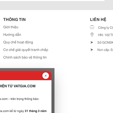
THÔNG TIN
LIÊN HỆ
Giới thiệu
Công ty C
Hướng dẫn
HN: 102 T
➤
Quy chế hoạt động
Số GCNĐKD
➤
Cơ chế giải quyết tranh chấp
Nơi cấp: S
Chính sách bảo vệ thông tin
IỆN TỬ VATGIA.COM
.com – trân trọng thông báo:
gia.com kể từ ngày
31 tháng 3 năm