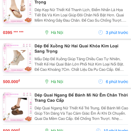
Trọng
Dép Kẹp Nữ Thiết Kế Thanh Lịch, Điểm Nhấn Là Họa
Tiết Đá Và Kim Loại Giúp Đôi Chân Nổi Bật Hơn. Quai
Mềm Không Gây Đau Chân. Đế Cao Su Chống Trượt.
Kiểu Dáng Nữ Tính. Phù Hợp Mặc Váy Hoặc Quần
Jean. Mang Đi Biển, Đi Chơi, Dạo Phố.
0395 *** ***
Hà Nội
3 phút trước
Dép Đế Xuồng Nữ Hai Quai Khóa Kim Loại
Sang Trọng
Mẫu Dép Đế Xuồng Giúp Tăng Chiều Cao Tự Nhiên,
Thiết Kế Hai Quai Bản Lớn Phối Nút Kim Loại Nổi Bật.
Đế Cao Khoảng 7Cm. Chất Liệu Da Pu Cao Cấp. Đế
Chống Trượt. Êm Chân Khi Mang Lâu. Thích Hợp Đi
Làm, Đi Tiệc, Đi Chơi. ✔ Có Nhiều...
₫
500.000
Hà Nội
6 phút trước
Dép Quai Ngang Đế Bánh Mì Nữ Êm Chân Thời
Trang Cao Cấp
Dép Quai Ngang Nữ Thiết Kế Trẻ Trung, Đế Bánh Mì Cao
Giúp Tôn Dáng Và Tạo Cảm Giác Êm Ái Khi Di Chuyển.
Quai Da Mềm Cao Cấp. Đế Chống Trơn Trượt. Nhẹ
Chân, Mang Cả Ngày Không Đau. Phối Đồ Với Váy,
Quần Jean, Quần Short Đều Đẹp. Phù Hợp...
₫
500.000
Hà Nội
10 phút trước