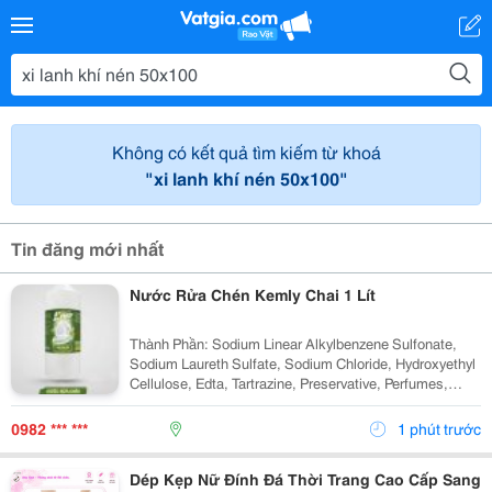
Không có kết quả tìm kiếm từ khoá
"xi lanh khí nén 50x100"
Tin đăng mới nhất
Nước Rửa Chén Kemly Chai 1 Lít
Thành Phần: Sodium Linear Alkylbenzene Sulfonate,
Sodium Laureth Sulfate, Sodium Chloride, Hydroxyethyl
Cellulose, Edta, Tartrazine, Preservative, Perfumes,
Water. Công Dụng: Tẩy Sạch Dầu Mỡ Trên Chén, Đĩa Và
Cả Đồ Nhựa. Cách Dùng: - Pha Loãng...
0982 *** ***
1 phút trước
Dép Kẹp Nữ Đính Đá Thời Trang Cao Cấp Sang