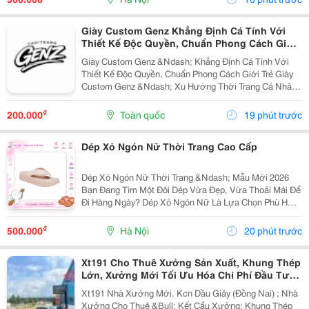
Giày Custom Genz Khẳng Định Cá Tính Với
Thiết Kế Độc Quyền, Chuẩn Phong Cách Giới
Trẻ
Giày Custom Genz &Ndash; Khẳng Định Cá Tính Với
Thiết Kế Độc Quyền, Chuẩn Phong Cách Giới Trẻ Giày
Custom Genz &Ndash; Xu Hướng Thời Trang Cá Nhân
Hóa Dẫn Đầu Năm 2026 Trong Thời Đại Mà Thời Trang
Không Còn Chỉ Dừng Lại Ở Việc Mặc Đẹp, Việc Thể...
₫
200.000
Toàn quốc
19 phút trước
Dép Xỏ Ngón Nữ Thời Trang Cao Cấp
Dép Xỏ Ngón Nữ Thời Trang &Ndash; Mẫu Mới 2026
Bạn Đang Tìm Một Đôi Dép Vừa Đẹp, Vừa Thoải Mái Để
Đi Hàng Ngày? Dép Xỏ Ngón Nữ Là Lựa Chọn Phù Hợp
Cho Những Ngày Đi Chơi, Đi Biển, Dạo Phố Hoặc Sử
Dụng Thường Xuyên. ✅ Thiết Kế Thanh Lịch, Trẻ...
₫
500.000
Hà Nội
20 phút trước
Xt191 Cho Thuê Xưởng Sản Xuất, Khung Thép
Lớn, Xưởng Mới Tối Ưu Hóa Chi Phí Đầu Tư
Sx
Xt191 Nhà Xưởng Mới. Kcn Dầu Giây (Đồng Nai) ; Nhà
Xưởng Cho Thuê &Bull; Kết Cấu Xưởng: Khung Thép