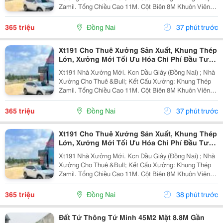
Zamil. Tổng Chiều Cao 11M. Cột Biên 8M Khuôn Viên
4700M2 ( 42M X 112M ) &Bull; Dt Nx Sản Xuất : 38M X
91M ( 3480 M&Sup2; ) &Bull; Dt Văn Phòng...
365 triệu
Đồng Nai
37 phút trước
Xt191 Cho Thuê Xưởng Sản Xuất, Khung Thép
Lớn, Xưởng Mới Tối Ưu Hóa Chi Phí Đầu Tư
Sx
Xt191 Nhà Xưởng Mới. Kcn Dầu Giây (Đồng Nai) ; Nhà
Xưởng Cho Thuê &Bull; Kết Cấu Xưởng: Khung Thép
Zamil. Tổng Chiều Cao 11M. Cột Biên 8M Khuôn Viên
4700M2 ( 42M X 112M ) &Bull; Dt Nx Sản Xuất : 38M X
91M ( 3480 M&Sup2; ) &Bull; Dt Văn Phòng...
365 triệu
Đồng Nai
37 phút trước
Xt191 Cho Thuê Xưởng Sản Xuất, Khung Thép
Lớn, Xưởng Mới Tối Ưu Hóa Chi Phí Đầu Tư
Sx
Xt191 Nhà Xưởng Mới. Kcn Dầu Giây (Đồng Nai) ; Nhà
Xưởng Cho Thuê &Bull; Kết Cấu Xưởng: Khung Thép
Zamil. Tổng Chiều Cao 11M. Cột Biên 8M Khuôn Viên
4700M2 ( 42M X 112M ) &Bull; Dt Nx Sản Xuất : 38M X
91M ( 3480 M&Sup2; ) &Bull; Dt Văn Phòng...
365 triệu
Đồng Nai
38 phút trước
Đất Tứ Thông Tứ Minh 45M2 Mặt 8.8M Gần