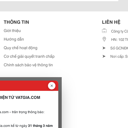
THÔNG TIN
LIÊN HỆ
Giới thiệu
Công ty C
Hướng dẫn
HN: 102 T
➤
Quy chế hoạt động
Số GCNĐKD
➤
Cơ chế giải quyết tranh chấp
Nơi cấp: S
Chính sách bảo vệ thông tin
IỆN TỬ VATGIA.COM
.com – trân trọng thông báo:
gia.com kể từ ngày
31 tháng 3 năm