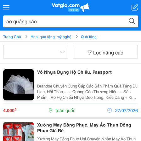
Trang Chủ
Hoa, quà tặng, mỹ nghệ
Quà tặng
Lọc nâng cao
Vỏ Nhựa Đựng Hộ Chiếu, Passport
Brandde Chuyên Cung Cấp Các Sản Phẩm Quà Tặng Du
Lịch, Hội Thảo,...... Quảng Cáo Thương Hiệu.... Sản
Phẩm : Vỏ Hộ Chiếu Nhựa Dẻo Trong. Kiểu Dáng + Kích
Thước : 13,3X18,8Cm Số Lượng : 1000 2000 3000
5000 In Ấn Logo Theo Thiêt Kế Liên H
₫
4.000
Toàn quốc
27/07/2026
Xưởng May Đồng Phục, May Áo Thun Đồng
Phục Giá Rẻ
Xưởng May Đồng Phục Uni Chuyên Nhận May Áo Thun