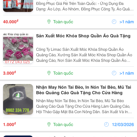
Đồng Phục Giá Rẻ Trên Toàn Quốc: - Ứng Dụng Đa
Dạng: Áo Lớp, Áo Nhóm, Đồng Phục Công Ty, Áo Quảng
Cáo, Sự Kiện,.. - Kiểu Dáng Phong Phú: Áo Thun Cổ
Tròn, Cổ Trụ, Áo Thun Cộc Tay, Dài Tay, Bo Tay...
₫
40.000
Toàn quốc
>1 năm
Sản Xuất Móc Khóa Shop Quần Áo Quà Tặng
Công Ty Limac Sản Xuất Móc Khóa Shop Quần Áo
Quảng Cáo, Xưởng Sản Xuất Móc Khóa Shop Quần Áo
Quảng Cáo, Nơi Sản Xuất Móc Khóa Shop Quần Áo
Quảng Cáo Công Ty Limac Thiết Kế Sản Xuất Móc Khóa
Shop Quần Áo, In Logo Quà Tặng Theo Yêu Cầu Nhà
₫
3.000
Toàn quốc
>1 năm
Cung Cấp...
Nhận May Nón Tai Bèo, In Nón Tai Bèo, Mũ Tai
Bèo Quảng Cáo Quà Tặng Cho Cửa Hàng
Nhận May Nón Tai Bèo, In Nón Tai Bèo, Mũ Tai Bèo
Quảng Cáo Quà Tặng Cho Cửa Hàng Làm Quảng Cáo,
Hội Thảo Gặp Mặt Bà Con Nông Dân. Sản Xuất Và In
May Trực Tiếp Không Qua Trung Gian Nón Tai Bèo Chỉ
Từ 17K Nón Kết Chỉ Từ 12K Đảm Bảo Giá Thành...
₫
1.000
Toàn quốc
12/03/2026