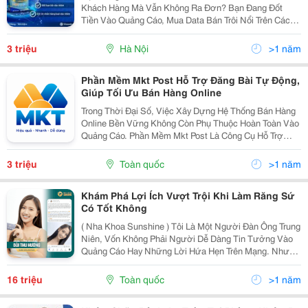
Khách Hàng Mà Vẫn Không Ra Đơn? Bạn Đang Đốt
Tiền Vào Quảng Cáo, Mua Data Bán Trôi Nổi Trên Các
Hội Nhóm Facebook Nhưng Khai Thác Không Hiệu Quả.
Tool Quét Data Khách Hàng Đa Nền Tảng &Ndash;
3 triệu
Hà Nội
>1 năm
Vinadata...
Phần Mềm Mkt Post Hỗ Trợ Đăng Bài Tự Động,
Giúp Tối Ưu Bán Hàng Online
Trong Thời Đại Số, Việc Xây Dựng Hệ Thống Bán Hàng
Online Bền Vững Không Còn Phụ Thuộc Hoàn Toàn Vào
Quảng Cáo. Phần Mềm Mkt Post Là Công Cụ Hỗ Trợ
Đăng Bài, Chăm Sóc Tài Khoản Và Seeding Hiệu Quả.
Nếu Bạn Đang Tìm Kiếm Một Giải Pháp Toàn Diện, Thì...
3 triệu
Toàn quốc
>1 năm
Khám Phá Lợi Ích Vượt Trội Khi Làm Răng Sứ
Có Tốt Không
( Nha Khoa Sunshine ) Tôi Là Một Người Đàn Ông Trung
Niên, Vốn Không Phải Người Dễ Dàng Tin Tưởng Vào
Quảng Cáo Hay Những Lời Hứa Hẹn Trên Mạng. Nhưng
Khi Đứng Trước Quyết Định Làm Răng Sứ, Tôi Không
Thể Không Tìm Hiểu Kỹ Càng. Tôi Dành Cả Tuần Trời...
16 triệu
Toàn quốc
>1 năm