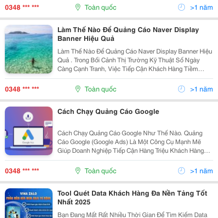
Để Quảng Cáo Quán Café Của Bạn Đến Nhóm Khách
0348 *** ***
Toàn quốc
>1 năm
Hàng Tiềm...
Làm Thế Nào Để Quảng Cáo Naver Display
Banner Hiệu Quả
Làm Thế Nào Để Quảng Cáo Naver Display Banner Hiệu
Quả . Trong Bối Cảnh Thị Trường Kỹ Thuật Số Ngày
Càng Cạnh Tranh, Việc Tiếp Cận Khách Hàng Tiềm
Năng Một Cách Hiệu Quả Là Yếu Tố Then Chốt Để
Doanh Nghiệp Thành Công. Naver, Cổng Thông Tin Điện
0348 *** ***
Toàn quốc
>1 năm
Tử...
Cách Chạy Quảng Cáo Google
Cách Chạy Quảng Cáo Google Như Thế Nào. Quảng
Cáo Google (Google Ads) Là Một Công Cụ Mạnh Mẽ
Giúp Doanh Nghiệp Tiếp Cận Hàng Triệu Khách Hàng
Tiềm Năng Đang Tìm Kiếm Sản Phẩm Và Dịch Vụ Của
Bạn. Tuy Nhiên, Để Chiến Dịch Quảng Cáo Google Thực
0348 *** ***
Toàn quốc
>1 năm
Sự Hiệu...
Tool Quét Data Khách Hàng Đa Nền Tảng Tốt
Nhất 2025
Bạn Đang Mất Rất Nhiều Thời Gian Để Tìm Kiếm Data