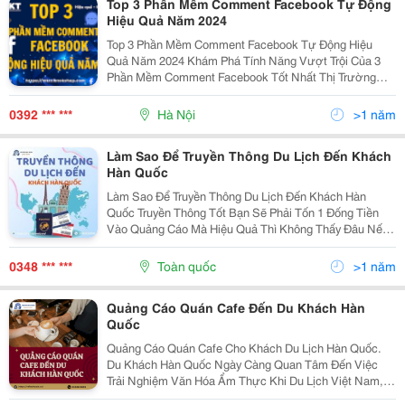
Top 3 Phần Mềm Comment Facebook Tự Động
Hiệu Quả Năm 2024
Top 3 Phần Mềm Comment Facebook Tự Động Hiệu
Quả Năm 2024 Khám Phá Tính Năng Vượt Trội Của 3
Phần Mềm Comment Facebook Tốt Nhất Thị Trường
Bằng Những Phân Tích Ngay Dưới Đây. Bạn Đang Phụ
Thuộc Quá Nhiều Vào Quảng Cáo Mà Không Hiệu Quả
0392 *** ***
Hà Nội
>1 năm
Hoặc Cày...
Làm Sao Để Truyền Thông Du Lịch Đến Khách
Hàn Quốc
Làm Sao Để Truyền Thông Du Lịch Đến Khách Hàn
Quốc Truyền Thông Tốt Bạn Sẽ Phải Tốn 1 Đống Tiền
Vào Quảng Cáo Mà Hiệu Quả Thì Không Thấy Đâu Nếu
Nghiêm Trọng Có Thể Mất Độ Uy Tín Của Doanh Nghiệp
Hãy Cùng Refreshweb Liệt Kê Các Cách Để...
0348 *** ***
Toàn quốc
>1 năm
Quảng Cáo Quán Cafe Đến Du Khách Hàn
Quốc
Quảng Cáo Quán Cafe Cho Khách Du Lịch Hàn Quốc.
Du Khách Hàn Quốc Ngày Càng Quan Tâm Đến Việc
Trải Nghiệm Văn Hóa Ẩm Thực Khi Du Lịch Việt Nam,
Đặc Biệt Là Những Quán Café Có Phong Cách Độc Đáo.