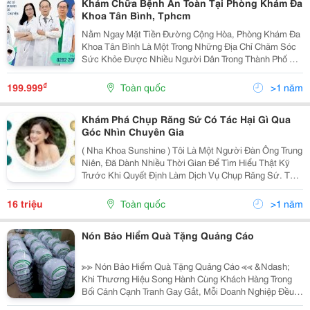
Khám Chữa Bệnh An Toàn Tại Phòng Khám Đa
Khoa Tân Bình, Tphcm
Nằm Ngay Mặt Tiền Đường Cộng Hòa, Phòng Khám Đa
Khoa Tân Bình Là Một Trong Những Địa Chỉ Chăm Sóc
Sức Khỏe Được Nhiều Người Dân Trong Thành Phố Tin
Tưởng Tìm Đến. Không Cần Phải Ồn Ào Quảng Cáo,
Phòng Khám Gây Thiện Cảm Từ Chính Sự Chỉn Chu
₫
199.999
Toàn quốc
>1 năm
Trong...
Khám Phá Chụp Răng Sứ Có Tác Hại Gì Qua
Góc Nhìn Chuyên Gia
( Nha Khoa Sunshine ) Tôi Là Một Người Đàn Ông Trung
Niên, Đã Dành Nhiều Thời Gian Để Tìm Hiểu Thật Kỹ
Trước Khi Quyết Định Làm Dịch Vụ Chụp Răng Sứ. Thật
Sự, Tôi Không Phải Người Dễ Tin Vào Quảng Cáo Hay
Lời Hứa Hẹn Suông Trên Mạng. Tôi Đã Đọc Hàng...
16 triệu
Toàn quốc
>1 năm
Nón Bảo Hiểm Quà Tặng Quảng Cáo
≫≫ Nón Bảo Hiểm Quà Tặng Quảng Cáo ≪≪ &Ndash;
Khi Thương Hiệu Song Hành Cùng Khách Hàng Trong
Bối Cảnh Cạnh Tranh Gay Gắt, Mỗi Doanh Nghiệp Đều
Tìm Kiếm Cách Quảng Bá Thương Hiệu Vừa Hiệu Quả,