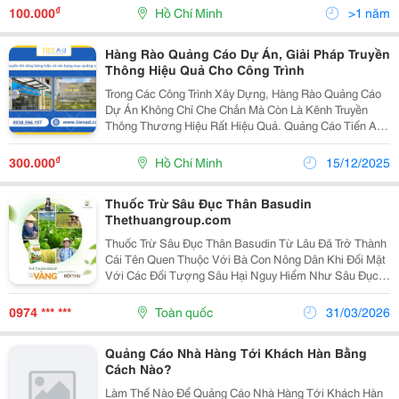
Vừa Tiết Kiệm. Thay Vì Chỉ Dựa Vào Quảng Cáo...
₫
100.000
Hồ Chí Minh
>1 năm
Hàng Rào Quảng Cáo Dự Án, Giải Pháp Truyền
Thông Hiệu Quả Cho Công Trình
Trong Các Công Trình Xây Dựng, Hàng Rào Quảng Cáo
Dự Án Không Chỉ Che Chắn Mà Còn Là Kênh Truyền
Thông Thương Hiệu Rất Hiệu Quả. Quảng Cáo Tiến Ad
Là Đơn Vị Chuyên Thi Công Hàng Rào Dự Án, Hàng Rào
Công Trình Với Nhiều Chất Liệu Khác Nhau, Phù Hợp...
₫
300.000
Hồ Chí Minh
15/12/2025
Thuốc Trừ Sâu Đục Thân Basudin
Thethuangroup.com
Thuốc Trừ Sâu Đục Thân Basudin Từ Lâu Đã Trở Thành
Cái Tên Quen Thuộc Với Bà Con Nông Dân Khi Đối Mặt
Với Các Đối Tượng Sâu Hại Nguy Hiểm Như Sâu Đục
Thân, Sâu Đất, Bọ Hà, Tuyến Trùng Hay Mối Kiến Phá
Hoại Rễ. Không Ồn Ào Quảng Cáo, Không Cần Phô...
0974 *** ***
Toàn quốc
31/03/2026
Quảng Cáo Nhà Hàng Tới Khách Hàn Bằng
Cách Nào?
Làm Thế Nào Để Quảng Cáo Nhà Hàng Tới Khách Hàn