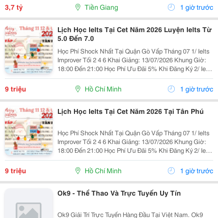
Cấu: Nhà Xây 1 Tầng, 3Pn, 2Wc Phù Hợp Cho Gia...
3,7 tỷ
Tiền Giang
1 giờ trước
Lịch Học Ielts Tại Cet Năm 2026 Luyện Ielts Từ
5.0 Đến 7.0
Học Phí Shock Nhất Tại Quận Gò Vấp Tháng 07 1/ Ielts
Improver Tối 2 4 6 Khai Giảng: 13/07/2026 Khung Giờ:
18:00 Đến 21:00 Học Phí Ưu Đãi 5% Khi Đăng Ký 2/ Ielts
Basic Tối 3 5 7 Khai Giảng: 07//07/2026 Khung Giờ:
18:00 Đến 21:00 ...
9 triệu
Hồ Chí Minh
1 giờ trước
Lịch Học Ielts Tại Cet Năm 2026 Tại Tân Phú
Học Phí Shock Nhất Tại Quận Gò Vấp Tháng 07 1/ Ielts
Improver Tối 2 4 6 Khai Giảng: 13/07/2026 Khung Giờ:
18:00 Đến 21:00 Học Phí Ưu Đãi 5% Khi Đăng Ký 2/ Ielts
Basic Tối 3 5 7 Khai Giảng: 07//07/2026 Khung Giờ:
18:00 Đến 21:00 ...
9 triệu
Hồ Chí Minh
1 giờ trước
Ok9 - Thể Thao Và Trực Tuyến Uy Tín
Ok9 Giải Trí Trực Tuyến Hàng Đầu Tại Việt Nam. Ok9