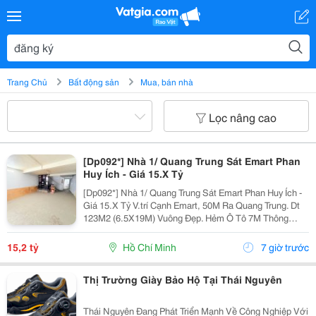
Trang Chủ
Bất động sản
Mua, bán nhà
Lọc nâng cao
[Dp092*] Nhà 1/ Quang Trung Sát Emart Phan
Huy Ích - Giá 15.X Tỷ
[Dp092*] Nhà 1/ Quang Trung Sát Emart Phan Huy Ích -
Giá 15.X Tỷ V.trí Cạnh Emart, 50M Ra Quang Trung. Dt
123M2 (6.5X19M) Vuông Đẹp. Hẻm Ô Tô 7M Thông
Thoáng. Kết Cấu 4T, Có 11Pn 11Tolet. Tiện Xây Mới. ▶️
Nhắn Tin Ngay Để Xem Nhà.
15,2 tỷ
Hồ Chí Minh
7 giờ trước
Thị Trường Giày Bảo Hộ Tại Thái Nguyên
Thái Nguyên Đang Phát Triển Mạnh Về Công Nghiệp Với