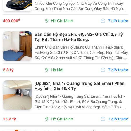
Nhiều Khu Công Nghiệp, Nhà Máy Và Công Trình Xây
Dựng, Kéo Theo Nhu Cầu Sử Dụng Giày Bảo Hộ Ngày
Càng Tăng. Không Chỉ Giúp Bảo Vệ Đôi Chân Trước
Các Rủi Ro Trong Môi Trường Làm Việc, Giày Bảo Hộ
₫
400.000
Hồ Chí Minh
7 giờ trước
Còn...
Bán Căn Hộ Đẹp 2Pn, 68,5M2- Giá Chỉ 2,8 Tỷ
Tại Kđt Thanh Hà-Hà Đông.
Chính Chủ Bán Căn Hộ Chung Cư Thanh Hà &Ndash;
Hà Đông Giá Chỉ 2,8 Tỷ &Ndash; Căn Đẹp, Nội Thất Đầy
Đủ, Chỉ Việc Xách Vali Về Ở! Thông Tin Căn Hộ: Diện
Tích: 68,5M&Sup2; Thiết Kế: 2 Phòng Ngủ &Ndash; 2
Vệ Sinh Phòng Khách Rộng Kết Hợp...
2,8 tỷ
Hà Nội
7 giờ trước
[Dp092*] Nhà 1/ Quang Trung Sát Emart Phan
Huy Ích - Giá 15.X Tỷ
[Dp092*] Nhà 1/ Quang Trung Sát Emart Phan Huy Ích -
Giá 15.X Tỷ V.trí Gần Emart, 50M Ra Quang Trung. ⛪
Diện Tích 123M2 (6.5X19M) Vuông Đẹp. Hẻm Ô Tô 7M
Thông Thoáng. ️ Kết Cấu 4T, Có 11Phòng Ngủ 11Tolet.
Tiện Xây Mới. ▶️ Liên Hệ Ngay Để Xem...
15,2 tỷ
Hồ Chí Minh
7 giờ trước