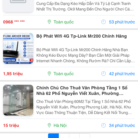
Cung Cấp Đa Dạng Kèo Hấp Dẫn Và Tỷ Lệ Cạnh Tranh
Nhất Thị Trường. Ok9 Mang Đến Cho Người Chơi Các
Sản Phẩm Đẳng Cấp Như: Trực Tuyến, Thể Thao Mang
Đến Trải Nghiệm Giải Trí Minh Bạch Và Công Bằng
0968 *** ***
Toàn quốc
53 phút trước
Cho...
Bộ Phát Wifi 4G Tp-Link Mr200 Chính Hãng
Bộ Phát Wifi 4G Tp-Link Mr200 Chính Hãng Nhà Bạn
Không Kéo Được Mạng Dây? Bạn Cần Một Giải Pháp
Internet Nhanh Chóng, Không Rườm Rà? Chỉ Cần Lắp
Sim 4G Vào Là Có Ngay Mạng Wifi Tốc Độ Cao Cho Cả
Gia Đình Sử Dụng. Không Cần Cấu Hình Phức Tạp,
1,95 triệu
Toàn quốc
42 phút trước
Cắm Là...
Chính Chủ Cho Thuê Văn Phòng Tầng 1 Số
Nhà 62 Phố Nguyễn Viết Xuân, Phường
Phương Liệt, Hn
Cho Thuê Văn Phòng 60M2 Tại Tầng 1 Số Nhà 62 Phố
Nguyễn Viết Xuân, Phường Phương Liệt, Hà Nội, Khu
Vực Giao Thông Thuận Tiện, Dễ Dàng Kết Nối Trung
Tâm Thành Phố Và Các Quận Lân Cận. Giá Thuê :
15.000.000Đồng/Tháng Giao Thông Đi Lại Thuận
15 triệu
Hà Nội
34 phút trước
Tiện,...