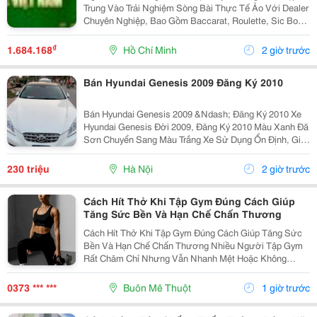
Trung Vào Trải Nghiệm Sòng Bài Thực Tế Ảo Với Dealer
Chuyên Nghiệp, Bao Gồm Baccarat, Roulette, Sic Bo
Cùng Hàng Trăm Slot Game Đa Chủ Đề Từ Cổ Điển Đến
Video Hiện Đại. Ngoài Ra, Gg88 Mang Đến Loạt...
₫
1.684.168
Hồ Chí Minh
2 giờ trước
Bán Hyundai Genesis 2009 Đăng Ký 2010
Bán Hyundai Genesis 2009 &Ndash; Đăng Ký 2010 Xe
Hyundai Genesis Đời 2009, Đăng Ký 2010 Màu Xanh Đã
Sơn Chuyển Sang Màu Trắng Xe Sử Dụng Ổn Định, Giấy
Tờ Đầy Đủ Chính Chủ Xem Xe Trực Tiếp Tại Hà Nội Giá
Bán: 230 Triệu (Có Thương Lượng Cho Khách...
230 triệu
Hà Nội
2 giờ trước
Cách Hít Thở Khi Tập Gym Đúng Cách Giúp
Tăng Sức Bền Và Hạn Chế Chấn Thương
Cách Hít Thở Khi Tập Gym Đúng Cách Giúp Tăng Sức
Bền Và Hạn Chế Chấn Thương Nhiều Người Tập Gym
Rất Chăm Chỉ Nhưng Vẫn Nhanh Mệt Hoặc Không
Nâng Được Mức Tạ Như Mong Muốn. Một Trong
Những Nguyên Nhân Phổ Biến Là Hít Thở Chưa Đúng
0373 *** ***
Buôn Mê Thuột
1 giờ trước
Kỹ Thuật. Trên...