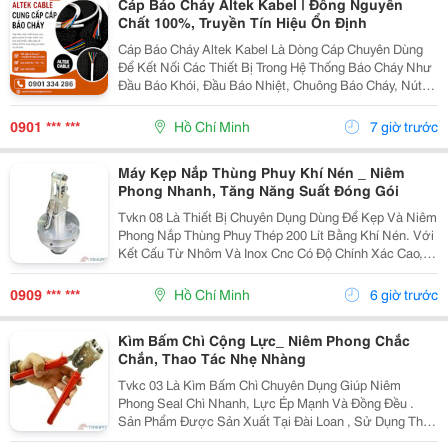
Cáp Báo Cháy Altek Kabel | Đồng Nguyên
Chất 100%, Truyền Tín Hiệu Ổn Định
Cáp Báo Cháy Altek Kabel Là Dòng Cáp Chuyên Dùng
Để Kết Nối Các Thiết Bị Trong Hệ Thống Báo Cháy Như
Đầu Báo Khói, Đầu Báo Nhiệt, Chuông Báo Cháy, Nút
Khẩn Cấp Và Tủ Trung Tâm Báo Cháy. Với Ruột Dẫn
Đồng Nguyên Chất 100% Sản Phẩm Giúp Truyền Tín...
0901 *** ***
Hồ Chí Minh
7 giờ trước
Máy Kẹp Nắp Thùng Phuy Khí Nén _ Niêm
Phong Nhanh, Tăng Năng Suất Đóng Gói
Tvkn 08 Là Thiết Bị Chuyên Dụng Dùng Để Kẹp Và Niêm
Phong Nắp Thùng Phuy Thép 200 Lít Bằng Khí Nén. Với
Kết Cấu Từ Nhôm Và Inox Cnc Có Độ Chính Xác Cao,
Sản Phẩm Mang Đến Lực Ép Mạnh, Ổn Định, Giúp Nắp
Thùng Được Khóa Kín An Toàn Trước Khi Lưu Kho Và...
0909 *** ***
Hồ Chí Minh
6 giờ trước
Kìm Bấm Chì Cộng Lực_ Niêm Phong Chắc
Chắn, Thao Tác Nhẹ Nhàng
Tvkc 03 Là Kìm Bấm Chì Chuyên Dụng Giúp Niêm
Phong Seal Chì Nhanh, Lực Ép Mạnh Và Đồng Đều .
Sản Phẩm Được Sản Xuất Tại Đài Loan , Sử Dụng Thân
Thép Cứng Kết Hợp Tay Cầm Bọc Cao Su Chống Trượt ,