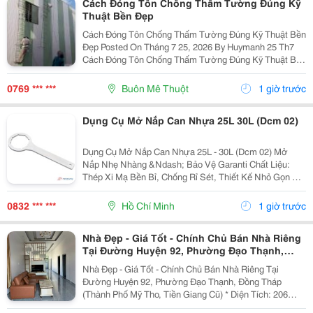
Cách Đóng Tôn Chống Thấm Tường Đúng Kỹ
Thuật Bền Đẹp
Cách Đóng Tôn Chống Thấm Tường Đúng Kỹ Thuật Bền
Đẹp Posted On Tháng 7 25, 2026 By Huymanh 25 Th7
Cách Đóng Tôn Chống Thấm Tường Đúng Kỹ Thuật Bền
Đẹp Thấm Dột Tường Nhà, Đặc Biệt Là Khu Vực
Tường Hông Và Khe Giáp Ranh Giữa Hai...
0769 *** ***
Buôn Mê Thuột
1 giờ trước
Dụng Cụ Mở Nắp Can Nhựa 25L 30L (Dcm 02)
Dụng Cụ Mở Nắp Can Nhựa 25L - 30L (Dcm 02) Mở
Nắp Nhẹ Nhàng &Ndash; Bảo Vệ Garanti Chất Liệu:
Thép Xi Mạ Bền Bỉ, Chống Rỉ Sét, Thiết Kế Nhỏ Gọn Dễ
Mang Theo. Đặc Điểm Nổi Bật: * Trang Bị 8 Rãnh Sâu
(Đường Kính 65-67Mm) Bám Khít Nắp Can, Giúp Mở...
0832 *** ***
Hồ Chí Minh
1 giờ trước
Nhà Đẹp - Giá Tốt - Chính Chủ Bán Nhà Riêng
Tại Đường Huyện 92, Phường Đạo Thạnh,
Đồng Tháp
Nhà Đẹp - Giá Tốt - Chính Chủ Bán Nhà Riêng Tại
Đường Huyện 92, Phường Đạo Thạnh, Đồng Tháp
(Thành Phố Mỹ Tho, Tiền Giang Cũ) * Diện Tích: 206
M&Sup2; * Giá Bán: 3,7 Tỷ (Có Thương Lượng). * Kết