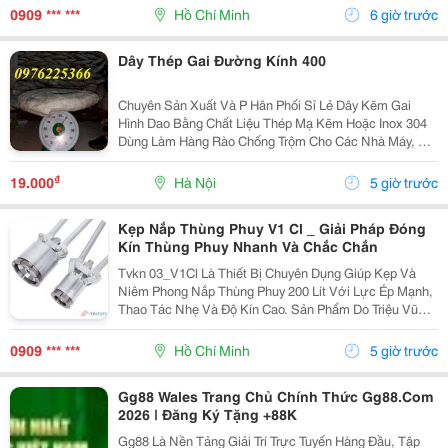
Mang Lại Độ Bền Cao Và Cảm Giác Cầm Nắm Thoải
0909 *** ***
Hồ Chí Minh
6 giờ trước
Mái Khi...
Dây Thép Gai Đường Kính 400
Chuyên Sản Xuất Và P Hân Phối Sỉ Lẻ Dây Kẽm Gai
Hình Dao Bằng Chất Liệu Thép Mạ Kẽm Hoặc Inox 304
Dùng Làm Hàng Rào Chống Trộm Cho Các Nhà Máy, Xí
Nghiệp, Biệt Thự, Trường Học, Nhà Ở Khu Dân Cư...
*Một Số Chi Tiết Của Dây Thép Gai Hình Dao: Size :...
₫
19.000
Hà Nội
5 giờ trước
Kẹp Nắp Thùng Phuy V1 Cl _ Giải Pháp Đóng
Kín Thùng Phuy Nhanh Và Chắc Chắn
Tvkn 03_V1Cl Là Thiết Bị Chuyên Dụng Giúp Kẹp Và
Niêm Phong Nắp Thùng Phuy 200 Lít Với Lực Ép Mạnh,
Thao Tác Nhẹ Và Độ Kín Cao. Sản Phẩm Do Triệu Vũ
Nghiên Cứu Và Sản Xuất, Phù Hợp Cho Các Doanh
Nghiệp Cần Tối Ưu Quy Trình Đóng Nắp Thùng Phuy
0909 *** ***
Hồ Chí Minh
5 giờ trước
Trong...
Gg88 Wales Trang Chủ Chính Thức Gg88.Com
2026 | Đăng Ký Tặng +88K
Gg88 Là Nền Tảng Giải Trí Trực Tuyến Hàng Đầu, Tập