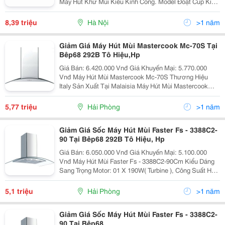
Máy Hút Khử Mùi Kiểu Kính Cong. Model Đoạt Cup Kiểu
Dáng Đẹp Do Hiệp Hội Các Nhà Tạo Mẫu Công Nghiệp
Trao Tặng
8,39 triệu
Hà Nội
>1 năm
Giảm Giá Máy Hút Mùi Mastercook Mc-70S Tại
Bêp68 292B Tô Hiệu,Hp
Giá Bán: 6.420.000 Vnđ Giá Khuyến Mại: 5.770.000
Vnđ Máy Hút Mùi Mastercook Mc-70S Thương Hiệu
Italy Sản Xuất Tại Malaisia Máy Hút Mùi Mastercook
Mc-70S Nhập Khẩu Nguyên Chiếc Cao Cấp Tại
Bep68.Vn - Showroom Và Đại Lý
5,77 triệu
Hải Phòng
>1 năm
Giảm Giá Sốc Máy Hút Mùi Faster Fs - 3388C2-
90 Tại Bêp68 292B Tô Hiệu, Hp
Giá Bán: 6.050.000 Vnđ Giá Khuyến Mại: 5.100.000
Vnđ Máy Hút Mùi Faster Fs - 3388C2-90Cm Kiểu Dáng
Sang Trọng Motor: 01 X 190W( Turbine ), Công Suất Hút:
850M3/H Độ Ồn: ≪= 60Db, Hút Siêu Êm Điều Khiển:
Phím Nhấn
5,1 triệu
Hải Phòng
>1 năm
Giảm Giá Sốc Máy Hút Mùi Faster Fs - 3388C2-
90 Tại Bêp68