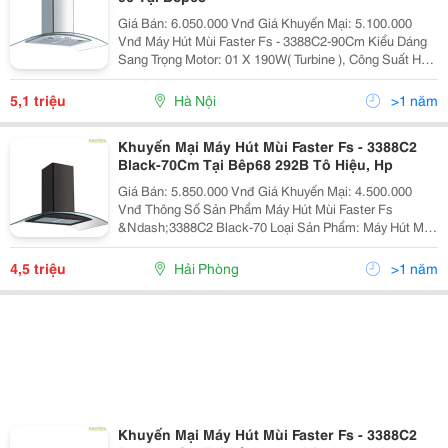
Giá Bán: 6.050.000 Vnđ Giá Khuyến Mại: 5.100.000
Vnđ Máy Hút Mùi Faster Fs - 3388C2-90Cm Kiểu Dáng
Sang Trọng Motor: 01 X 190W( Turbine ), Công Suất Hút:
850M3/H Độ Ồn: ≪= 60Db, Hút Siêu Êm Điều Khiển:
Phím Nhấn
5,1 triệu
Hà Nội
>1 năm
Khuyến Mại Máy Hút Mùi Faster Fs - 3388C2
Black-70Cm Tại Bêp68 292B Tô Hiệu, Hp
Giá Bán: 5.850.000 Vnđ Giá Khuyến Mại: 4.500.000
Vnđ Thông Số Sản Phẩm Máy Hút Mùi Faster Fs
&Ndash;3388C2 Black-70 Loại Sản Phẩm: Máy Hút Mùi
Tum Kính Mã Sản Phẩm: Fs &Ndash;3388C2
Black&Ndash;70 Hãng Sản Xuất: Fas
4,5 triệu
Hải Phòng
>1 năm
Khuyến Mại Máy Hút Mùi Faster Fs - 3388C2