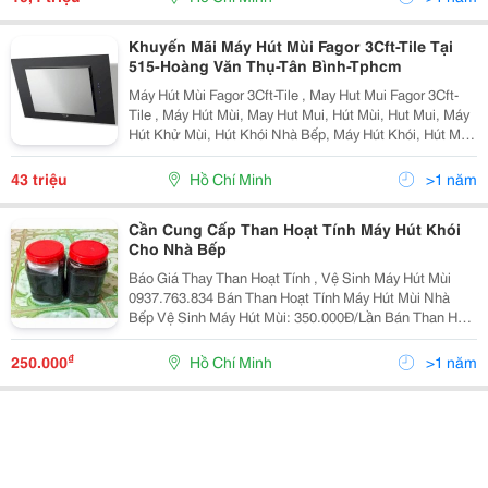
Khuyến Mãi Máy Hút Mùi Fagor 3Cft-Tile Tại
515-Hoàng Văn Thụ-Tân Bình-Tphcm
Máy Hút Mùi Fagor 3Cft-Tile , May Hut Mui Fagor 3Cft-
Tile , Máy Hút Mùi, May Hut Mui, Hút Mùi, Hut Mui, Máy
Hút Khử Mùi, Hút Khói Nhà Bếp, Máy Hút Khói, Hút Mùi
Đảo, Hút Mùi Cổ Điển, Hút Mùi Độc Lập Máy Hút Mùi
Fagor 3Cft-Tile Giá Khuyến Mãi : 4
43 triệu
Hồ Chí Minh
>1 năm
Cần Cung Cấp Than Hoạt Tính Máy Hút Khói
Cho Nhà Bếp
Báo Giá Thay Than Hoạt Tính , Vệ Sinh Máy Hút Mùi
0937.763.834 Bán Than Hoạt Tính Máy Hút Mùi Nhà
Bếp Vệ Sinh Máy Hút Mùi: 350.000Đ/Lần Bán Than Hoạt
Tính 1 Hộp: 250.000Đ Vệ Sinh + Thay Than:
450.000Đ/Lần Vệ Sinh Thay Than Hoạt Tí
₫
250.000
Hồ Chí Minh
>1 năm