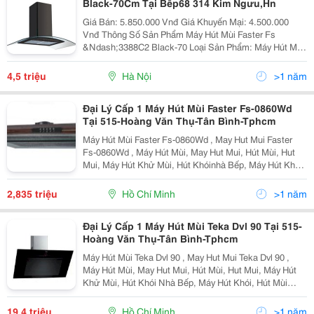
Black-70Cm Tại Bêp68 314 Kim Ngưu,Hn
Giá Bán: 5.850.000 Vnđ Giá Khuyến Mại: 4.500.000
Vnđ Thông Số Sản Phẩm Máy Hút Mùi Faster Fs
&Ndash;3388C2 Black-70 Loại Sản Phẩm: Máy Hút Mùi
Tum Kính Mã Sản Phẩm: Fs &Ndash;3388C2
Black&Ndash;70 Hãng Sản Xuất: Fas
4,5 triệu
Hà Nội
>1 năm
Đại Lý Cấp 1 Máy Hút Mùi Faster Fs-0860Wd
Tại 515-Hoàng Văn Thụ-Tân Bình-Tphcm
Máy Hút Mùi Faster Fs-0860Wd , May Hut Mui Faster
Fs-0860Wd , Máy Hút Mùi, May Hut Mui, Hút Mùi, Hut
Mui, Máy Hút Khử Mùi, Hút Khóinhà Bếp, Máy Hút Khói,
Hút Mùi Đảo, Hút Mùi Cổ Điển, Hút Mùi Độc Lập Máy Hút
Mù I Faster Fs-0860Wd G Iá Khuyến Mãi
2,835 triệu
Hồ Chí Minh
>1 năm
Đại Lý Cấp 1 Máy Hút Mùi Teka Dvl 90 Tại 515-
Hoàng Văn Thụ-Tân Bình-Tphcm
Máy Hút Mùi Teka Dvl 90 , May Hut Mui Teka Dvl 90 ,
Máy Hút Mùi, May Hut Mui, Hút Mùi, Hut Mui, Máy Hút
Khử Mùi, Hút Khói Nhà Bếp, Máy Hút Khói, Hút Mùi
Đảo, Hút Mùi Cổ Điển, Hút Mùi Độc Lập Máy Hút Mùi
Teka Dvl 90 G Iá Khuyến Mãi :19.400.000 Vn
19,4 triệu
Hồ Chí Minh
>1 năm